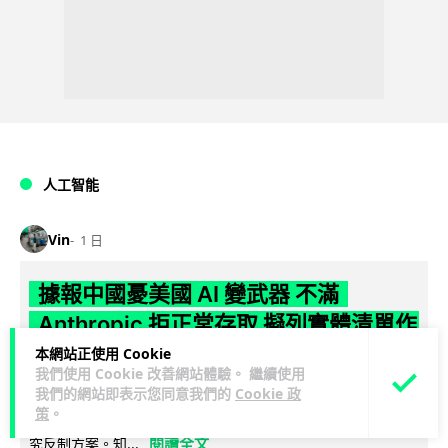
人工智能
Vin
1 日
據報中國憂美國 AI 變武器 不滿
Anthropic 拒正常存取 擬列實體清單作
反制
本網站正使用 Cookie
我們使用 Cookie 改善網站體驗。 繼續使用
我們的網站即表示您同意我們的
Cookie 政
彭博社引述知情人士報道，中國官方擔心美國 AI 公司
策
。
Anthropic 開發的頂級模型 Mythos 可被用作攻擊武器，正研
閱讀全文
究反制方案。知...