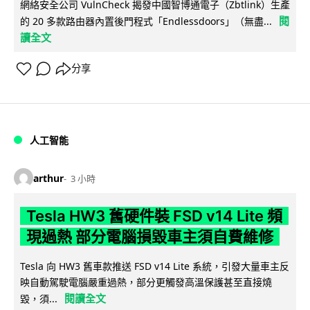
網絡安全公司 VulnCheck 揭發中國智博通電子（Zbtlink）生產
閱
的 20 多款路由器內置後門程式「Endlessdoors」（無盡...
讀全文
分享
人工智能
arthur
3 小時
Tesla HW3 舊硬件裝 FSD v14 Lite 頻
現過熱 部分電腦損毀車主須自費維修
Tesla 向 HW3 舊車款推送 FSD v14 Lite 系統，引發大量車主反
映自動駕駛電腦嚴重過熱，部分更觸發高溫保護甚至直接燒
閱讀全文
毀，須...