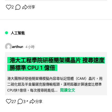
2
分享
人工智能
arthur
4 小時
港大工程學院研極簡架構晶片 搜尋速度
勝標準 CPU 1 億倍
港大團隊研發極簡架構模擬內容尋址記憶體（CAM）晶片，用
二硫化鉬及半金屬銻克服傳輸瓶頸，漢明距離計算速度比標準
閱讀全文
CPU快1億倍，每次搜尋耗能低...
27
3
分享
↗