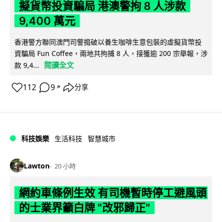
擬貨幣投資騙局 港澳警拘 8 人涉款
9,400 萬元
香港警方聯同澳門司警搗破以養生咖啡生意包裝的虛擬貨幣投
資騙局 Fun Coffee，兩地共拘捕 8 人，接獲逾 200 宗舉報，涉
閱讀全文
款 9,4...
112
9
分享
↗
科技娛樂
生活科技
智慧城市
Lawton
20 小時
網約車條例生效 有司機暫時停工避風頭
的士業界籲白牌 "改邪歸正"