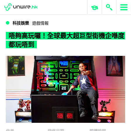
WWDC 2026
GenAI 與雲端科技專區
ERP 與商業 AI
唔夠高玩囉！全球最大超巨型街機企喺度都玩唔到
科技娛樂
遊戲情報
唔夠高玩囉！全球最大超巨型街機企喺度
都玩唔到
作者
發佈日期
閱讀時間