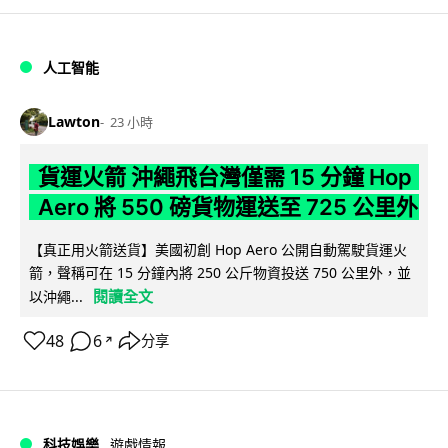
人工智能
Lawton
23 小時
貨運火箭 沖繩飛台灣僅需 15 分鐘 Hop
Aero 將 550 磅貨物運送至 725 公里外
【真正用火箭送貨】美國初創 Hop Aero 公開自動駕駛貨運火
箭，聲稱可在 15 分鐘內將 250 公斤物資投送 750 公里外，並
閱讀全文
以沖繩...
48
6
分享
↗
科技娛樂
遊戲情報