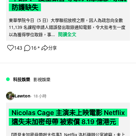
防護缺失
東華學院今日（5 日）大學聯招放榜之際，因人為疏忽向全數
11,139 名課程申請人錯誤發出取錄通知電郵，令大批考生一度
閱讀全文
以為獲得學位取錄，事...
143
16
分享
↗
科技娛樂
影視娛樂
Lawton
18 小時
Nicolas Cage 主演未上映電影 Netflix
遺失未加密母帶 被索償 8.19 億港元
【唔見未加密母帶咁大件事】Netflix 洛杉磯辦公室被竊，未上