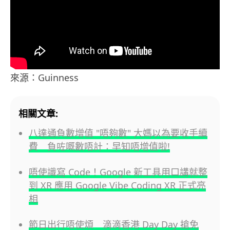
來源：Guinness
相關文章:
八達通負數增值 "唔夠數" 大媽以為要收手續
費 負咗嘅數唔計：早知唔增值啦!
唔使識寫 Code！Google 新工具用口講就整
到 XR 應用 Google Vibe Coding XR 正式亮
相
節日出行唔使煩 滴滴香港 Day Day 搶免