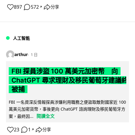
897
572
分享
↗
人工智能
arthur
1 日
FBI 探員涉盜 100 萬美元加密幣 向
ChatGPT 尋求理財及移民葡萄牙建議終
被捕
FBI 一名資深反情報探員涉嫌利用職務之便盜取敵對國家近 100
萬美元加密貨幣，事後更向 ChatGPT 諮詢理財及移民葡萄牙方
閱讀全文
案，最終因...
23
1
分享
↗