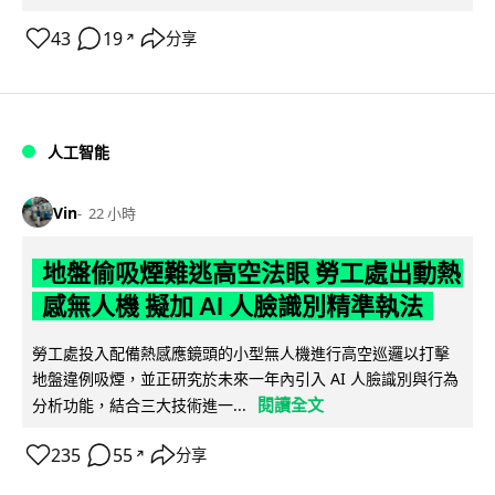
43
19
分享
↗
人工智能
Vin
22 小時
地盤偷吸煙難逃高空法眼 勞工處出動熱
感無人機 擬加 AI 人臉識別精準執法
勞工處投入配備熱感應鏡頭的小型無人機進行高空巡邏以打擊
地盤違例吸煙，並正研究於未來一年內引入 AI 人臉識別與行為
閱讀全文
分析功能，結合三大技術進一...
235
55
分享
↗