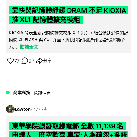
靠快閃記憶體紓緩 DRAM 不足 KIOXIA
推 XL1 記憶體擴充模組
KIOXIA 發表全新記憶體擴充模組 XL1 系列，結合低延遲快閃記
憶體 XL-FLASH 與 CXL 介面，將快閃記憶體轉化為記憶體擴充
閱讀全文
方...
77
5
分享
↗
商業科技
資訊保安
Lawton
17 小時
東華學院誤發取錄電郵 全數 11,139 名
申請人一度空歡喜 專家:人為疏忽+系統