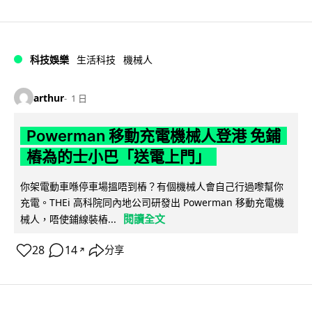
科技娛樂
生活科技
機械人
arthur
1 日
Powerman 移動充電機械人登港 免鋪
樁為的士小巴「送電上門」
你架電動車喺停車場搵唔到樁？有個機械人會自己行過嚟幫你
充電。THEi 高科院同內地公司研發出 Powerman 移動充電機
閱讀全文
械人，唔使鋪線裝樁...
28
14
分享
↗