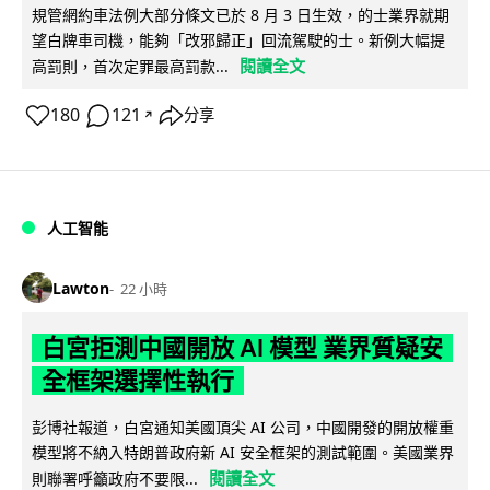
規管網約車法例大部分條文已於 8 月 3 日生效，的士業界就期
望白牌車司機，能夠「改邪歸正」回流駕駛的士。新例大幅提
閱讀全文
高罰則，首次定罪最高罰款...
180
121
分享
↗
人工智能
Lawton
22 小時
白宮拒測中國開放 AI 模型 業界質疑安
全框架選擇性執行
彭博社報道，白宮通知美國頂尖 AI 公司，中國開發的開放權重
模型將不納入特朗普政府新 AI 安全框架的測試範圍。美國業界
閱讀全文
則聯署呼籲政府不要限...