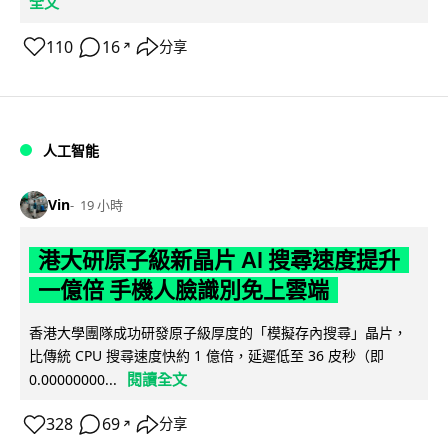
全文
110
16
分享
↗
人工智能
Vin
19 小時
港大研原子級新晶片 AI 搜尋速度提升
一億倍 手機人臉識別免上雲端
香港大學團隊成功研發原子級厚度的「模擬存內搜尋」晶片，
比傳統 CPU 搜尋速度快約 1 億倍，延遲低至 36 皮秒（即
閱讀全文
0.00000000...
328
69
分享
↗