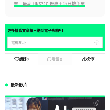
單 最高 HK$310 優惠＋每日搶免單
📮
更多精彩文章每日送到電子郵箱
讚好
0
看留言
分享
最新影片