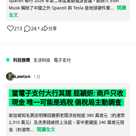
SpaceX 舉行 2026 年第二季度業績電話會議，創辦人 Elon
閱讀
Musk 稱除了中國之外 SpaceX 與 Tesla 是地球硬件實...
全文
213
24
分享
↗
科技娛樂
生活科技
電子支付
Lawton
1 日
當電子支付大行其道 屈穎妍: 商戶只收
現金 唯一可能是逃稅 倡稅局主動調查
新加坡知名粥店明輝田雞粥老闆涉逃稅逾 380 萬坡元（約港幣
2,310 萬元）及洗黑錢被控上法庭，家中更藏逾 240 萬坡元現
閱讀全文
金（約港幣...