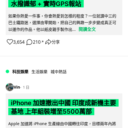
水撥識郁 + 實時GPS報站
如果你熱愛一件事，你會熱愛到怎樣的程度？一位就讀中三的
巴士鐵路迷，選擇由零開始，把自己的興趣一步步變成真正可
閱讀全文
以運作的作品。他以紙皮親手製作出...
3,654
210
分享
↗
科技娛樂
生活娛樂
城中熱話
Vin
1 日
iPhone 加速撤出中國 印度成新機主要
基地 上年組裝增至5500萬部
Apple 加速將 iPhone 生產線由中國轉往印度，目標兩年內將