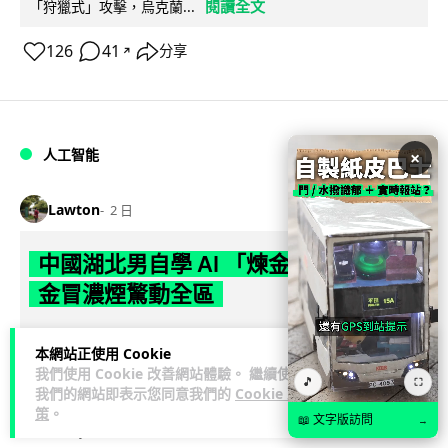
閱讀全文
「狩獵式」攻擊，烏克蘭...
126
41
分享
↗
人工智能
×
Lawton
2 日
中國湖北男自學 AI 「煉金術」 屋內煉
金冒濃煙驚動全區
中國湖北黃石一名男子見金價高企，利用 AI 自學提煉黃金，在
本網站正使用 Cookie
租住單位私設高壓爐及作坊冶煉，過程產生大量刺鼻濃煙，驚
我們使用 Cookie 改善網站體驗。 繼續使用
🎵
閱讀全文
動鄰居報警。警方到場揭發整...
⛶
我們的網站即表示您同意我們的
Cookie 政
策
。
📖 文字版訪問
→
113
8
分享
↗