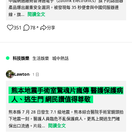
中國網通廠商智博通電子（Zbtlink Electronics）旗下的路由器
產品爆出嚴重安全漏洞，被發現每 35 秒便會與中國伺服器連
閱讀全文
線，旗...
351
78
分享
↗
科技娛樂
生活娛樂
城中熱話
Lawton
1 日
熊本地震手術室驚魂片瘋傳 醫護保護病
人、逃生門 網民讚值得尊敬
熊本縣 7 月 28 日發生 7.1 級地震，熊本綜合醫院手術室鏡頭拍
下地震一刻，醫護人員臨危不亂保護病人，更馬上開逃生門確
閱讀全文
保出口流通。片段...