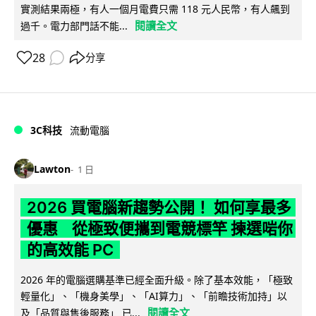
實測結果兩極，有人一個月電費只需 118 元人民幣，有人飆到
閱讀全文
過千。電力部門話不能...
28
分享
3C科技
流動電腦
Lawton
1 日
2026 買電腦新趨勢公開！ 如何享最多
優惠 從極致便攜到電競標竿 揀選啱你
的高效能 PC
2026 年的電腦選購基準已經全面升級。除了基本效能，「極致
輕量化」、「機身美學」、「AI算力」、「前瞻技術加持」以
閱讀全文
及「品質與售後服務」 已...