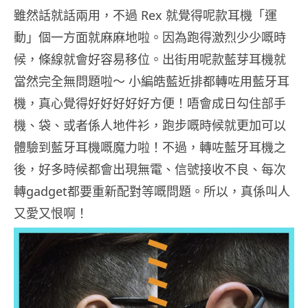
雖然話就話兩用，不過 Rex 就覺得呢款耳機「運
動」個一方面就麻麻地啦。因為跑得激烈少少嘅時
候，條線就會好容易移位。出街用呢款藍芽耳機就
當然完全無問題啦～ 小編皓藍近排都轉咗用藍牙耳
機，真心覺得好好好好好方便！唔會成日勾住部手
機、袋、或者係人地件衫，跑步嘅時候就更加可以
體驗到藍牙耳機嘅魔力啦！不過，轉咗藍牙耳機之
後，好多時候都會出現無電、信號接收不良、每次
轉gadget都要重新配對等嘅問題。所以，真係叫人
又愛又恨啊！