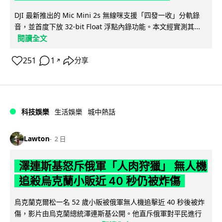
DJI 最新推出的 Mic Mini 2s 無線咪支援「四發一收」分軌錄
音，並首度下放 32-bit Float 浮點內錄功能。本文經實測其...
閱讀全文
251
1
分享
↗
科技娛樂
生活娛樂
城中熱話
Lawton
2 日
澤連斯基怒斥俄軍「人肉狩獵」 無人機
追殺烏克蘭小販近 40 秒仍被炸傷
烏克蘭克爾松一名 52 歲小販被俄軍無人機追擊近 40 秒後被炸
傷，影片由烏克蘭總統澤連斯基公開。他直斥俄軍對平民進行