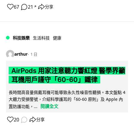
67
21
分享
↗
科技娛樂
生活科技
健康
arthur
1 日
AirPods 用家注意聽力響紅燈 醫學界籲
耳機用戶謹守「60-60」鐵律
長時間高音量佩戴耳機可能導致永久性噪音性聽損。本文盤點 4
大聽力受損警號，介紹科學護耳的「60-60 原則」及 Apple 內
閱讀全文
置防護功能，...
20
分享