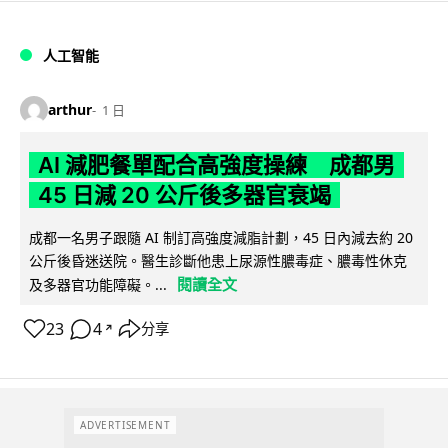
人工智能
arthur
1 日
AI 減肥餐單配合高強度操練 成都男
45 日減 20 公斤後多器官衰竭
成都一名男子跟隨 AI 制訂高強度減脂計劃，45 日內減去約 20
公斤後昏迷送院。醫生診斷他患上尿源性膿毒症、膿毒性休克
閱讀全文
及多器官功能障礙。...
23
4
分享
↗
ADVERTISEMENT