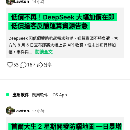
Lawton
14 小時
低價不再！DeepSeek 大幅加價在即
低價搶客反釀運算資源告急
DeepSeek 因低價策略掀起需求熱潮，運算資源不勝負荷，官
方於 8 月 6 日宣布即將大幅上調 API 收費，惟未公布具體加
閱讀全文
幅。事件與...
53
16
分享
↗
iOS App
應用軟件
應用軟件
Lawton
17 小時
首爾大生 2 星期開發防曬地圖 一日暴增