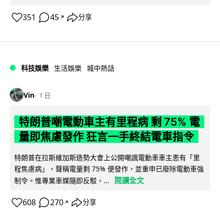
351
45
分享
↗
科技娛樂
生活娛樂
城中熱話
Vin
1 日
特朗普嘲電動車主有里程病 剩 75% 電
量即焦慮發作 狂言一手終結電車指令
特朗普在拉斯維加斯造勢大會上公開嘲諷電動車車主患有「里
程焦慮病」，聲稱電量剩 75% 便發作，並重申已廢除電動車強
閱讀全文
制令。惟專業車媒隨即反駁，...
608
270
分享
↗