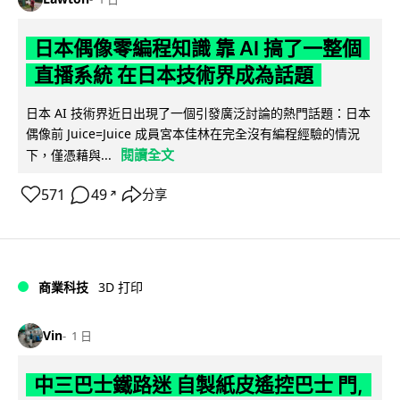
日本偶像零編程知識 靠 AI 搞了一整個
直播系統 在日本技術界成為話題
日本 AI 技術界近日出現了一個引發廣泛討論的熱門話題：日本
偶像前 Juice=Juice 成員宮本佳林在完全沒有編程經驗的情況
閱讀全文
下，僅憑藉與...
571
49
分享
↗
商業科技
3D 打印
Vin
1 日
中三巴士鐵路迷 自製紙皮遙控巴士 門,