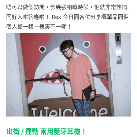
唔可以做個訪問，影幾張相
嘅時候，佢就非常熱情
同好人咁答應啦！ Rex 今日同各位分享嘅單品同佢
個人都一樣－表裏不一呢！
出街 / 運動 兩用藍牙耳機！