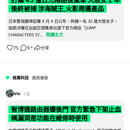
訂購 43 億日元精品後棄單 大阪女 2 年
後終被捕 涉海賊王,火影周邊產品
日本警視廳神田署 8 月 6 日公布，拘捕一名 32 歲大阪女子，
指她涉嫌在出版巨頭集英社旗下官方網店「JUMP
閱讀全文
CHARACTERS ST...
75
9
分享
↗
商業科技
資訊保安
Vin
1 日
智博通路由器爆後門 官方緊急下架止血
稱漏洞是功能在維修時使用