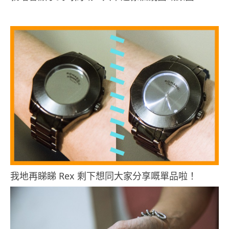
我地再睇睇 Rex 剩下想同大家分享嘅單品啦！