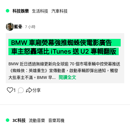
科技娛樂
生活科技
汽車科技
藍骨
7 小時
BMW 車廂熒幕強推蜘蛛俠電影廣告
車主怒轟堪比 iTunes 送 U2 專輯翻版
BMW 近日透過無線更新向全球逾 70 個市場車輛中控熒幕推送
《蜘蛛俠：英雄重生》宣傳動畫，啟動車輛即彈出通知，觸發
閱讀全文
大批車主不滿。BMW 早...
1
分享
3C科技
流動音樂
音樂耳機