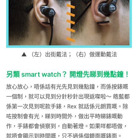
▲ （左）出街戴法；（右）做運動戴法
另類 smart watch？ 開燈先睇到幾點鐘！
放心放心，唔係話有光先見到幾點鐘，而係按錶嘅
一個制，就可以見到分針秒針出現返㗎啦～ 皓藍都
係第一次見到呢款手錶，Rex 就話係元朗買嘅。除
咗按制會有光，睇到時間外，做出平時睇錶嘅動
作，手錶都會偵察到，自動著燈。如果咩都唔做，
就唔會顯示到時間嘅，只不過係個鏡面嘅錶面。