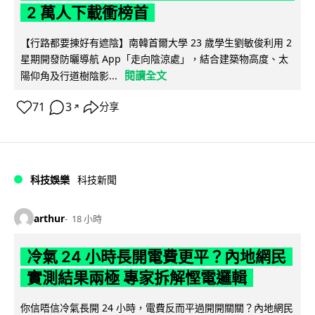
2 萬人下載衝榜首
【行路都要揀好有遮陰】南韓首爾大學 23 歲學生劉敏俊利用 2
星期開發防曬導航 App「走向陰涼處」，結合建築物高度、太
閱讀全文
陽仰角及行道樹陰影...
71
3
分享
↗
科技娛樂
科技新聞
arthur
18 小時
冷氣 24 小時長開電費更平？內地網民
實測結果兩極 專家拆解慳電邏輯
你信唔信冷氣長開 24 小時，電費反而平過開開關關？內地網民