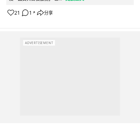
21
1
分享
↗
ADVERTISEMENT