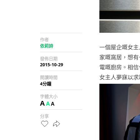
作者
依莉詩
一個屋企嘅女主
家嘅窩居，想有
發佈日期
2015-10-29
電嘅廚房。相信今
女主人夢寐以求
閱讀時間
4分鐘
字體大小
A
A
A
分享