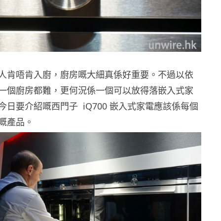
人肯唔肯入廚，廚房嘅大細真係好重要。不過以依
一個廚房都難，更何況係一個可以放得落嵌入式家
日要介紹嘅西門子 iQ700 嵌入式家電應該係每個
嘅產品。