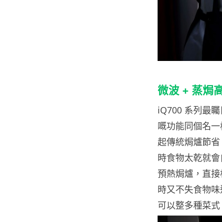
微波 + 蒸焗
iQ700 系列最矚
嘅功能同個名一
起傳統焗爐節省
時食物太乾就會
預熱焗爐，直接
時又不失食物味
可以整多種菜式