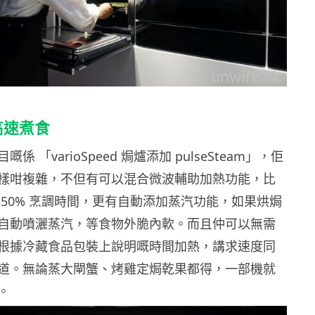
高速煮食
目嘅係 「varioSpeed 焗爐添加 pulseSteam」，佢
樣咁複雜，不但有可以混合微波輔助加熱功能，比
 50% 烹調時間，更有自動添加蒸汽功能，如果烘焗
自動噴灑蒸汽，等食物外脆內軟。而且仲可以無需
根據冷藏食品包裝上說明嘅時間加熱，講求速度同
道。無論蒸大閘蟹、烤雞定焗乾果都得，一部機就
。