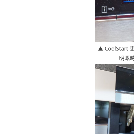
▲ CoolSt
明嘅