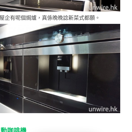
果屋企有呢個焗爐，真係晚晚諗新菜式都願。
自動咖啡機