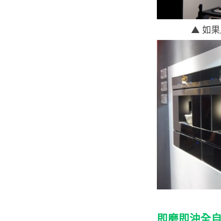
▲ 如
即磨即沖全