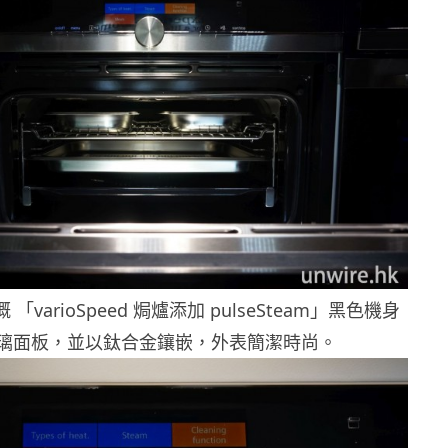
嘅 「varioSpeed 焗爐添加 pulseSteam」黑色機身
璃面板，並以鈦合金鑲嵌，外表簡潔時尚。