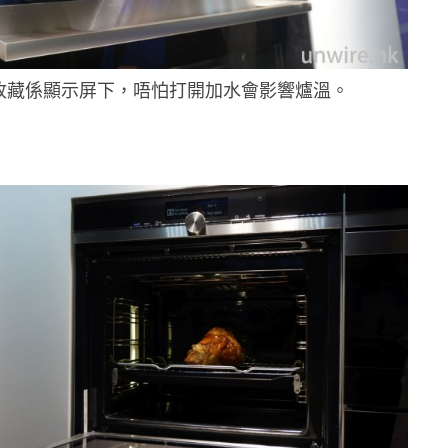
收藏係顯示屏下，唔怕打開加水會影響爐溫。