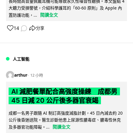
長時間高音量佩戴耳機可能導致永久性噪音性聽損。本文盤點 4
大聽力受損警號，介紹科學護耳的「60-60 原則」及 Apple 內
閱讀全文
置防護功能，...
14
分享
人工智能
arthur
12 小時
AI 減肥餐單配合高強度操練 成都男
45 日減 20 公斤後多器官衰竭
成都一名男子跟隨 AI 制訂高強度減脂計劃，45 日內減去約 20
公斤後昏迷送院。醫生診斷他患上尿源性膿毒症、膿毒性休克
閱讀全文
及多器官功能障礙。...