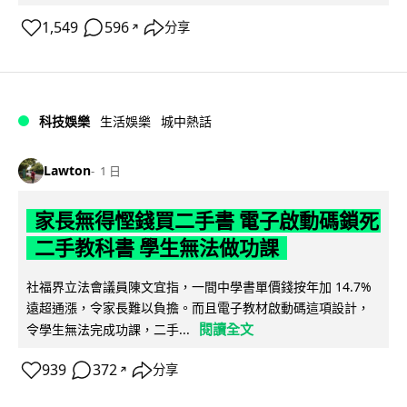
1,549
596
分享
↗
科技娛樂
生活娛樂
城中熱話
Lawton
1 日
家長無得慳錢買二手書 電子啟動碼鎖死
二手教科書 學生無法做功課
社福界立法會議員陳文宜指，一間中學書單價錢按年加 14.7%
遠超通漲，令家長難以負擔。而且電子教材啟動碼這項設計，
閱讀全文
令學生無法完成功課，二手...
939
372
分享
↗