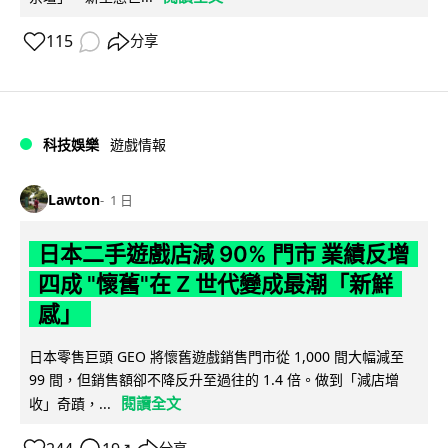
115
分享
科技娛樂
遊戲情報
Lawton
1 日
日本二手遊戲店減 90% 門市 業績反增
四成 "懷舊"在 Z 世代變成最潮「新鮮
感」
日本零售巨頭 GEO 將懷舊遊戲銷售門市從 1,000 間大幅減至
99 間，但銷售額卻不降反升至過往的 1.4 倍。做到「減店增
閱讀全文
收」奇蹟，...