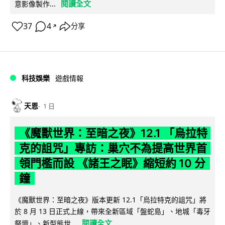
閱讀全文
意影像製作...
37
4
分享
↗
科技娛樂
遊戲情報
天恩
1 日
《魔獸世界：至暗之夜》12.1 「烏拉特
克的詛咒」專訪：巢穴不為提高世界首
領門檻而設 《諸王之眠》縮短約 10 分
鐘
《魔獸世界：至暗之夜》版本更新 12.1「烏拉特克的詛咒」將
於 8 月 13 日正式上線，帶來全新區域「盤蛇島」、地城「毒牙
閱讀全文
祭壇」、新型態世...