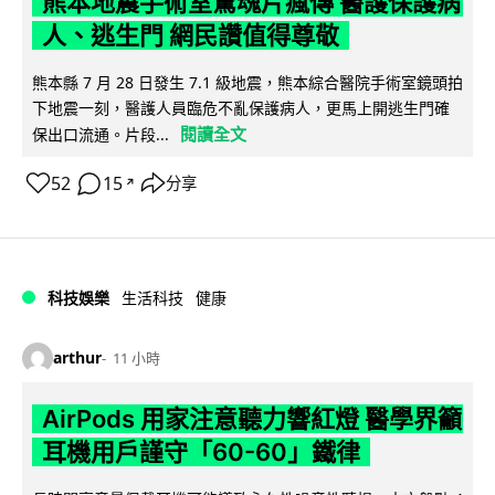
熊本地震手術室驚魂片瘋傳 醫護保護病
人、逃生門 網民讚值得尊敬
熊本縣 7 月 28 日發生 7.1 級地震，熊本綜合醫院手術室鏡頭拍
下地震一刻，醫護人員臨危不亂保護病人，更馬上開逃生門確
閱讀全文
保出口流通。片段...
52
15
分享
↗
科技娛樂
生活科技
健康
arthur
11 小時
AirPods 用家注意聽力響紅燈 醫學界籲
耳機用戶謹守「60-60」鐵律