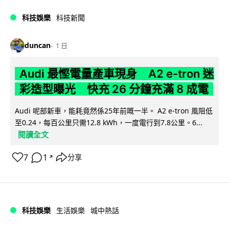
科技娛樂
科技新聞
duncan
1 日
Audi 最慳電量產車現身 A2 e-tron 迷
彩造型曝光 快充 26 分鐘充滿 8 成電
Audi 呢部新車，能耗竟然係25年前嘅一半。 A2 e-tron 風阻低
至0.24，每百公里只需12.8 kWh，一度電行到7.8公里。6...
閱讀全文
7
1
分享
↗
科技娛樂
生活娛樂
城中熱話