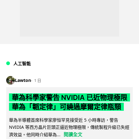
人工智能
Lawton
1 日
華為科學家警告 NVIDIA 已近物理極限
華為「韜定律」可繞過摩爾定律瓶頸
華為半導體首席科學家廖恒罕見接受近 5 小時專訪，警告
NVIDIA 等西方晶片巨頭正逼近物理極限，傳統製程升級已失經
閱讀全文
濟效益。他同時介紹華為...