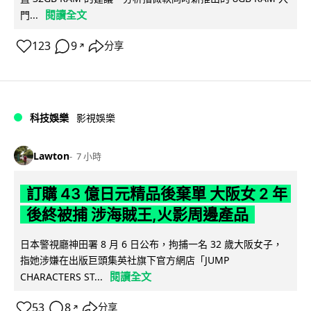
閱讀全文
門...
123
9
分享
↗
科技娛樂
影視娛樂
Lawton
7 小時
訂購 43 億日元精品後棄單 大阪女 2 年
後終被捕 涉海賊王,火影周邊產品
日本警視廳神田署 8 月 6 日公布，拘捕一名 32 歲大阪女子，
指她涉嫌在出版巨頭集英社旗下官方網店「JUMP
閱讀全文
CHARACTERS ST...
53
8
分享
↗