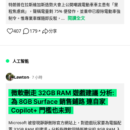
特朗普在拉斯維加斯造勢大會上公開嘲諷電動車車主患有「里
程焦慮病」，聲稱電量剩 75% 便發作，並重申已廢除電動車強
閱讀全文
制令。惟專業車媒隨即反駁，...
407
179
分享
↗
人工智能
Lawton
7 小時
微軟刪走 32GB RAM 遊戲建議 分析:
為 8GB Surface 銷售鋪路 連自家
Copilot+ 門檻也未到
Microsoft 被發現靜靜刪除官方網站上，對遊戲玩家要為電腦配
置 32GB RAM 的建議。分析指微軟同時新推出的 8GB RAM 入