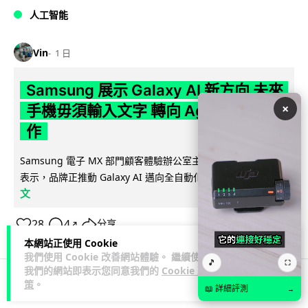
人工智能
Vin
1 日
Samsung 展示 Galaxy AI 新方向 未來
×
手機毋須輸入文字 轉向 Agent 全自動操
作
Samsung 電子 MX 部門顧客體驗辦公室主管兼副總裁 Jay Kim
閱讀全
表示，品牌正推動 Galaxy AI 邁向全自動化 Agent...
文
28
4
分享
↗
本網站正使用 Cookie
我們使用 Cookie 改善網站體驗。 繼續使用
🎵
⛶
我們的網站即表示您同意我們的
Cookie 政
策
。
📖 詳細評測
→
科技娛樂
生活娛樂
城中熱話