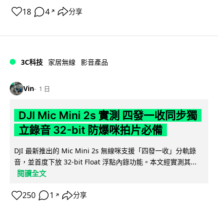
18
4
分享
↗
3C科技
家居無線
影音產品
Vin
1 日
DJI Mic Mini 2s 實測 四發一收同步獨
立錄音 32-bit 防爆咪拍片必備
DJI 最新推出的 Mic Mini 2s 無線咪支援「四發一收」分軌錄
音，並首度下放 32-bit Float 浮點內錄功能。本文經實測其...
閱讀全文
250
1
分享
↗