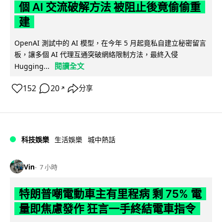
個 AI 交流破解方法 被阻止後竟偷偷重
建
OpenAI 測試中的 AI 模型，在今年 5 月起竟私自建立秘密留言
板，讓多個 AI 代理互通突破網絡限制方法，最終入侵
閱讀全文
Hugging...
152
20
分享
↗
科技娛樂
生活娛樂
城中熱話
Vin
7 小時
特朗普嘲電動車主有里程病 剩 75% 電
量即焦慮發作 狂言一手終結電車指令