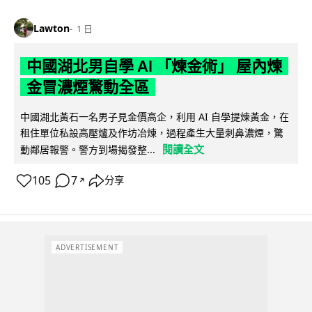
Lawton
1 日
中國湖北男自學 AI 「煉金術」 屋內煉
金冒濃煙驚動全區
中國湖北黃石一名男子見金價高企，利用 AI 自學提煉黃金，在
租住單位私設高壓爐及作坊冶煉，過程產生大量刺鼻濃煙，驚
閱讀全文
動鄰居報警。警方到場揭發整...
105
7
分享
↗
ADVERTISEMENT