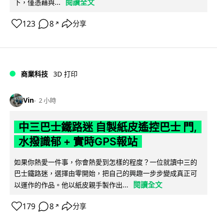
閱讀全文
下，僅憑藉與...
123
8
分享
↗
商業科技
3D 打印
Vin
2 小時
中三巴士鐵路迷 自製紙皮遙控巴士 門,
水撥識郁 + 實時GPS報站
如果你熱愛一件事，你會熱愛到怎樣的程度？一位就讀中三的
巴士鐵路迷，選擇由零開始，把自己的興趣一步步變成真正可
閱讀全文
以運作的作品。他以紙皮親手製作出...
179
8
分享
↗