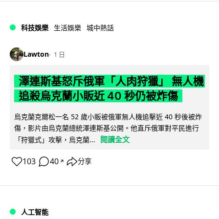
科技娛樂
生活娛樂
城中熱話
Lawton
1 日
澤連斯基怒斥俄軍「人肉狩獵」 無人機
追殺烏克蘭小販近 40 秒仍被炸傷
烏克蘭克爾松一名 52 歲小販被俄軍無人機追擊近 40 秒後被炸
傷，影片由烏克蘭總統澤連斯基公開。他直斥俄軍對平民進行
閱讀全文
「狩獵式」攻擊，烏克蘭...
103
40
分享
↗
人工智能