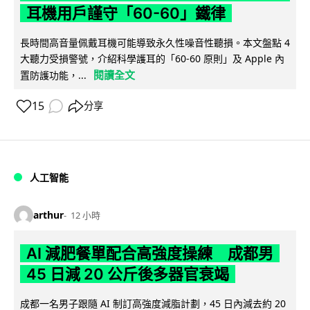
耳機用戶謹守「60-60」鐵律
長時間高音量佩戴耳機可能導致永久性噪音性聽損。本文盤點 4
大聽力受損警號，介紹科學護耳的「60-60 原則」及 Apple 內
閱讀全文
置防護功能，...
15
分享
人工智能
arthur
12 小時
AI 減肥餐單配合高強度操練 成都男
45 日減 20 公斤後多器官衰竭
成都一名男子跟隨 AI 制訂高強度減脂計劃，45 日內減去約 20