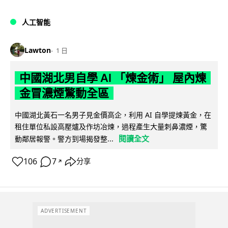
人工智能
Lawton
1 日
中國湖北男自學 AI 「煉金術」 屋內煉
金冒濃煙驚動全區
中國湖北黃石一名男子見金價高企，利用 AI 自學提煉黃金，在
租住單位私設高壓爐及作坊冶煉，過程產生大量刺鼻濃煙，驚
閱讀全文
動鄰居報警。警方到場揭發整...
106
7
分享
↗
ADVERTISEMENT