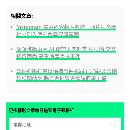
相關文章:
Instagram 掃蕩內容轉貼帳號 照片與多圖
貼文列入原創內容保護範圍
胡錫進籲兩大 AI 創辦人勿赴美 楊植麟,梁文
鋒留國內 憂重演孟晚舟事件
鄧炳強籲打擊以偽造證件犯罪 已通報要求刪
除相關帖文 聯合內地警方搗破假證工場
📮
更多精彩文章每日送到電子郵箱