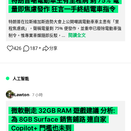
特朗普嘲電動車主有里程病 剩 75% 電
量即焦慮發作 狂言一手終結電車指令
特朗普在拉斯維加斯造勢大會上公開嘲諷電動車車主患有「里
程焦慮病」，聲稱電量剩 75% 便發作，並重申已廢除電動車強
閱讀全文
制令。惟專業車媒隨即反駁，...
426
187
分享
↗
人工智能
Lawton
7 小時
微軟刪走 32GB RAM 遊戲建議 分析:
為 8GB Surface 銷售鋪路 連自家
Copilot+ 門檻也未到