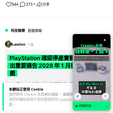
944
373
分享
↗
科技娛樂
遊戲情報
×
Lawton
1 日
PlayStation 確認停產實體光碟 包裝印
出重要通告 2028 年 1 月後不出光碟遊
戲
Sony 已在 PS5 主機包裝加貼提示貼紙，重申官方 7 月已公布
本網站正使用 Cookie
計劃：2028 年 1 月起停產新遊戲實體光碟。分析師預期 PS6
我們使用 Cookie 改善網站體驗。 繼續使用
閱讀全文
因此...
🎵
⛶
我們的網站即表示您同意我們的
Cookie 政
策
。
📖 詳細評測
172
76
→
分享
↗