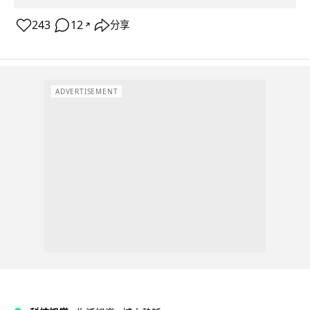
243
12
分享
↗
ADVERTISEMENT