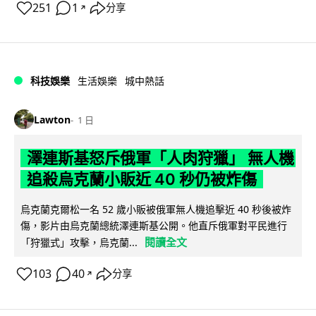
251
1
分享
↗
科技娛樂
生活娛樂
城中熱話
Lawton
1 日
澤連斯基怒斥俄軍「人肉狩獵」 無人機
追殺烏克蘭小販近 40 秒仍被炸傷
烏克蘭克爾松一名 52 歲小販被俄軍無人機追擊近 40 秒後被炸
傷，影片由烏克蘭總統澤連斯基公開。他直斥俄軍對平民進行
閱讀全文
「狩獵式」攻擊，烏克蘭...
103
40
分享
↗