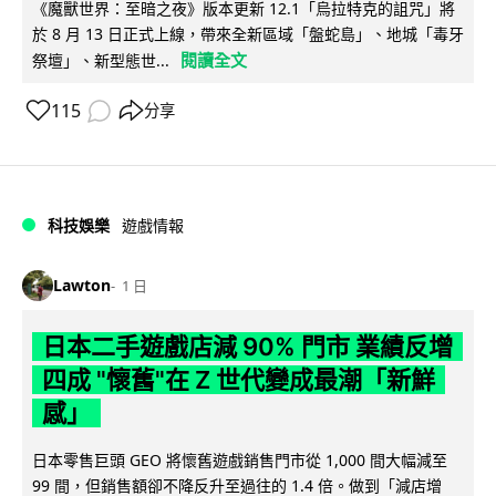
《魔獸世界：至暗之夜》版本更新 12.1「烏拉特克的詛咒」將
於 8 月 13 日正式上線，帶來全新區域「盤蛇島」、地城「毒牙
閱讀全文
祭壇」、新型態世...
115
分享
科技娛樂
遊戲情報
Lawton
1 日
日本二手遊戲店減 90% 門市 業績反增
四成 "懷舊"在 Z 世代變成最潮「新鮮
感」
日本零售巨頭 GEO 將懷舊遊戲銷售門市從 1,000 間大幅減至
99 間，但銷售額卻不降反升至過往的 1.4 倍。做到「減店增