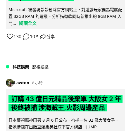
Microsoft 被發現靜靜刪除官方網站上，對遊戲玩家要為電腦配
置 32GB RAM 的建議。分析指微軟同時新推出的 8GB RAM 入
閱讀全文
門...
130
10
分享
↗
科技娛樂
影視娛樂
Lawton
8 小時
訂購 43 億日元精品後棄單 大阪女 2 年
後終被捕 涉海賊王,火影周邊產品
日本警視廳神田署 8 月 6 日公布，拘捕一名 32 歲大阪女子，
指她涉嫌在出版巨頭集英社旗下官方網店「JUMP