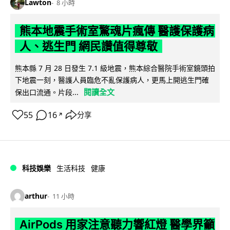
Lawton
8 小時
熊本地震手術室驚魂片瘋傳 醫護保護病
人、逃生門 網民讚值得尊敬
熊本縣 7 月 28 日發生 7.1 級地震，熊本綜合醫院手術室鏡頭拍
下地震一刻，醫護人員臨危不亂保護病人，更馬上開逃生門確
閱讀全文
保出口流通。片段...
55
16
分享
↗
科技娛樂
生活科技
健康
arthur
11 小時
AirPods 用家注意聽力響紅燈 醫學界籲