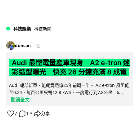
科技娛樂
科技新聞
duncan
1 日
Audi 最慳電量產車現身 A2 e-tron 迷
彩造型曝光 快充 26 分鐘充滿 8 成電
Audi 呢部新車，能耗竟然係25年前嘅一半。 A2 e-tron 風阻低
至0.24，每百公里只需12.8 kWh，一度電行到7.8公里。6...
閱讀全文
7
1
分享
↗