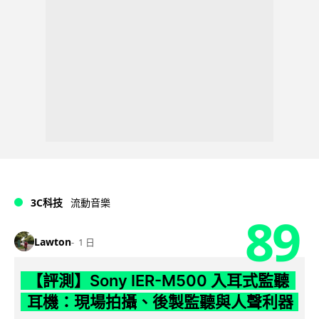
3C科技
流動音樂
89
Lawton
1 日
【評測】Sony IER-M500 入耳式監聽
耳機：現場拍攝、後製監聽與人聲利器