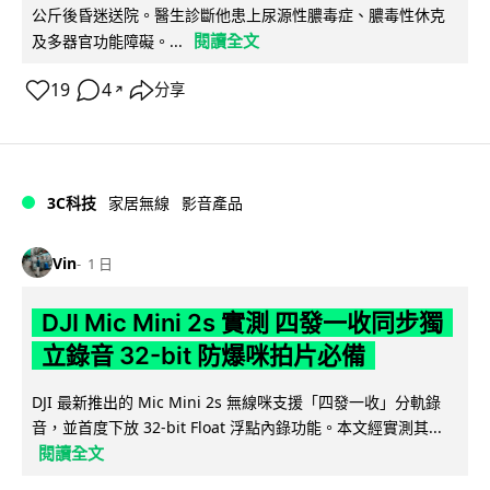
公斤後昏迷送院。醫生診斷他患上尿源性膿毒症、膿毒性休克
閱讀全文
及多器官功能障礙。...
19
4
分享
↗
3C科技
家居無線
影音產品
Vin
1 日
DJI Mic Mini 2s 實測 四發一收同步獨
立錄音 32-bit 防爆咪拍片必備
DJI 最新推出的 Mic Mini 2s 無線咪支援「四發一收」分軌錄
音，並首度下放 32-bit Float 浮點內錄功能。本文經實測其...
閱讀全文