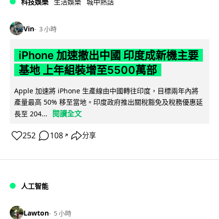
科技娛樂
生活娛樂
城中熱話
Vin
3 小時
iPhone 加速撤出中國 印度成新機主要
基地 上年組裝增至5500萬部
Apple 加速將 iPhone 生產線由中國轉往印度，目標兩年內將
產量最高 50% 移至當地。印度政府推出關稅豁免及稅務優惠延
閱讀全文
長至 204...
252
108
分享
↗
人工智能
Lawton
5 小時