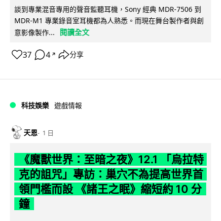
談到專業混音專用的聲音監聽耳機，Sony 經典 MDR-7506 到
MDR-M1 專業錄音室耳機都為人熟悉。而現在舞台製作者與創
閱讀全文
意影像製作...
37
4
分享
↗
科技娛樂
遊戲情報
天恩
1 日
《魔獸世界：至暗之夜》12.1 「烏拉特
克的詛咒」專訪：巢穴不為提高世界首
領門檻而設 《諸王之眠》縮短約 10 分
鐘