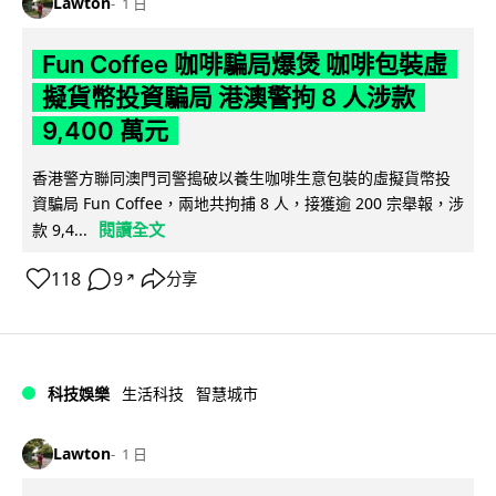
Lawton
1 日
Fun Coffee 咖啡騙局爆煲 咖啡包裝虛
擬貨幣投資騙局 港澳警拘 8 人涉款
9,400 萬元
香港警方聯同澳門司警搗破以養生咖啡生意包裝的虛擬貨幣投
資騙局 Fun Coffee，兩地共拘捕 8 人，接獲逾 200 宗舉報，涉
閱讀全文
款 9,4...
118
9
分享
↗
科技娛樂
生活科技
智慧城市
Lawton
1 日