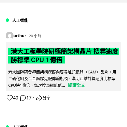
人工智能
arthur
20 小時
港大工程學院研極簡架構晶片 搜尋速度
勝標準 CPU 1 億倍
港大團隊研發極簡架構模擬內容尋址記憶體（CAM）晶片，用
二硫化鉬及半金屬銻克服傳輸瓶頸，漢明距離計算速度比標準
閱讀全文
CPU快1億倍，每次搜尋耗能低...
40
17
分享
↗