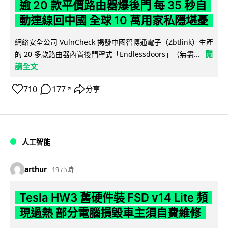
逾 20 款平價路由器爆後門 每 35 秒自
動連線回中國 全球 10 萬用家私隱堪憂
網絡安全公司 VulnCheck 揭發中國智博通電子（Zbtlink）生產
閱
的 20 多款路由器內置後門程式「Endlessdoors」（無盡...
讀全文
710
177
分享
↗
人工智能
arthur
19 小時
Tesla HW3 舊硬件裝 FSD v14 Lite 頻
現過熱 部分電腦損毀車主須自費維修