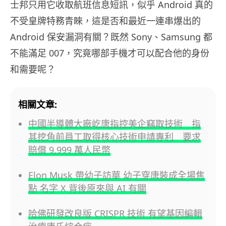
士邦只用它收取航班信息短訊，似乎 Android 真的
不受皇牌特務青睞，這是否和最近一連串爆出的
Android 保安漏洞有關？既然 Sony、Samsung 都
不能滿足 007，究竟哪部手機才可以配合他的身份
和需要呢？
相關文章:
中國半導體大廠屹唐指控美企竊取技術 指
其挖角前員工取得核心技術申請專利 要求
賠償 9,999 萬人民幣
Elon Musk 帶幼子訪華 幼子穿唐裝成全場焦
點 名字 X 背後原來與 AI 有關
哈佛研發改良版 CRISPR 技術 有望基因編輯