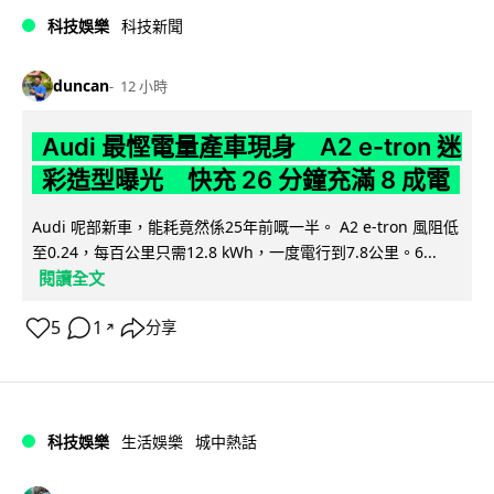
科技娛樂
科技新聞
duncan
12 小時
Audi 最慳電量產車現身 A2 e-tron 迷
彩造型曝光 快充 26 分鐘充滿 8 成電
Audi 呢部新車，能耗竟然係25年前嘅一半。 A2 e-tron 風阻低
至0.24，每百公里只需12.8 kWh，一度電行到7.8公里。6...
閱讀全文
5
1
分享
↗
科技娛樂
生活娛樂
城中熱話