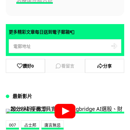
治療唐氏綜合症
📮
更多精彩文章每日送到電子郵箱
讚好
0
看留言
分享
最新影片
007
占士邦
唐言無忌