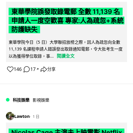
東華學院誤發取錄電郵 全數 11,139 名
申請人一度空歡喜 專家:人為疏忽+系統
防護缺失
東華學院今日（5 日）大學聯招放榜之際，因人為疏忽向全數
11,139 名課程申請人錯誤發出取錄通知電郵，令大批考生一度
閱讀全文
以為獲得學位取錄，事...
146
17
分享
↗
科技娛樂
影視娛樂
Lawton
1 日
Nicolas Cage 主演未上映電影 Netflix