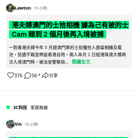
Lawton
15 小時
港夫婦澳門的士拾相機 據為己有被的士
Cam 睇到 2 個月後再入境被捕
一對香港夫婦今年 5 月遊澳門乘的士拾獲他人遺留相機及電
池，拾遺不報並帶返香港自用。兩人本月 2 日經港珠澳大橋再
閱讀全文
次入境澳門時，被治安警察局...
376
56
分享
↗
3C科技
家居無線
Vin
16 小時