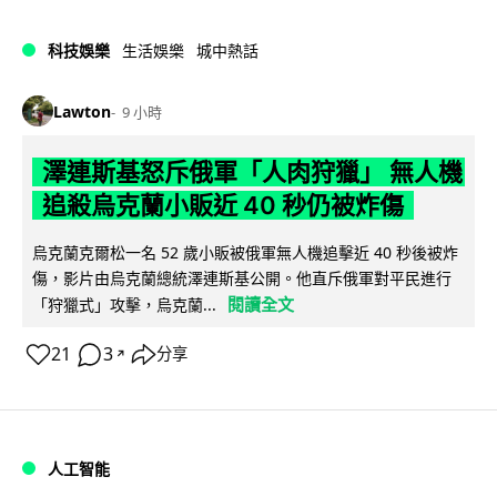
科技娛樂
生活娛樂
城中熱話
Lawton
9 小時
澤連斯基怒斥俄軍「人肉狩獵」 無人機
追殺烏克蘭小販近 40 秒仍被炸傷
烏克蘭克爾松一名 52 歲小販被俄軍無人機追擊近 40 秒後被炸
傷，影片由烏克蘭總統澤連斯基公開。他直斥俄軍對平民進行
閱讀全文
「狩獵式」攻擊，烏克蘭...
21
3
分享
↗
人工智能