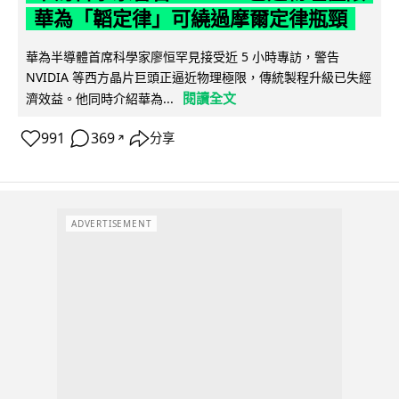
華為「韜定律」可繞過摩爾定律瓶頸
華為半導體首席科學家廖恒罕見接受近 5 小時專訪，警告
NVIDIA 等西方晶片巨頭正逼近物理極限，傳統製程升級已失經
閱讀全文
濟效益。他同時介紹華為...
991
369
分享
↗
ADVERTISEMENT