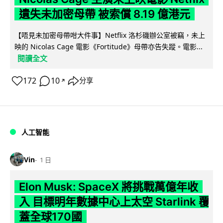
遺失未加密母帶 被索償 8.19 億港元
【唔見未加密母帶咁大件事】Netflix 洛杉磯辦公室被竊，未上
映的 Nicolas Cage 電影《Fortitude》母帶亦告失蹤。電影...
閱讀全文
172
10
分享
↗
人工智能
Vin
1 日
Elon Musk: SpaceX 將挑戰萬億年收
入 目標明年數據中心上太空 Starlink 覆
蓋全球170國