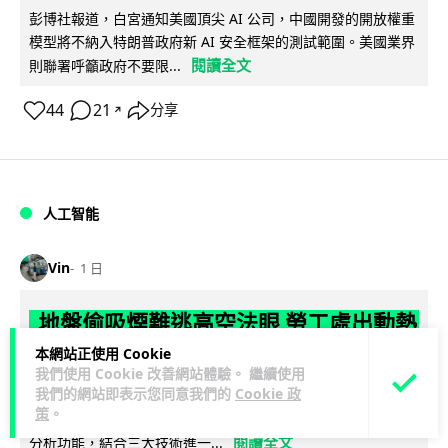
彭博社報道，白宮通知美國頂尖 AI 公司，中國開發的開放權重
模型將不納入特朗普政府新 AI 安全框架的測試範圍。美國業界
閱讀全文
則聯署呼籲政府不要限...
44
21
分享
↗
人工智能
Vin
1 日
地盤偷吸煙難逃高空法眼 勞工處出動熱
感無人機 擬加 AI 人臉識別精準執法
本網站正使用 Cookie
我們使用 Cookie 改善網站體驗。 繼續使用
我們的網站即表示您同意我們的
Cookie 政
勞工處投入配備熱感應鏡頭的小型無人機進行高空巡邏以打擊
策
。
地盤違例吸煙，並正研究於未來一年內引入 AI 人臉識別與行為
閱讀全文
分析功能，結合三大技術進一...