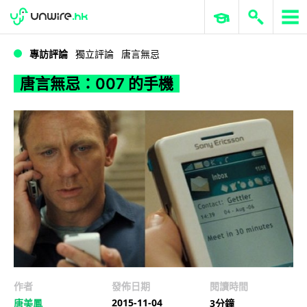
WWDC 2026
GenAI 與雲端科技專區
ERP 與商業 AI
唐言無忌：007 的手機
專訪評論
獨立評論
唐言無忌
唐言無忌：007 的手機
作者
發佈日期
閱讀時間
2015-11-04
唐美鳳
3分鐘