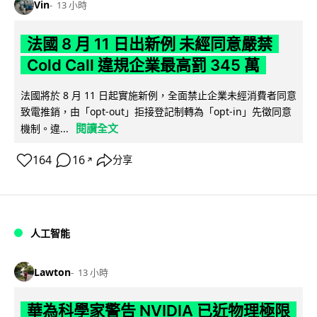
Vin
13 小時
法國 8 月 11 日出新例 未經同意嚴禁
Cold Call 違規企業最高罰 345 萬
法國將於 8 月 11 日起實施新例，全面禁止企業未經消費者同意
致電推銷，由「opt-out」拒接登記制轉為「opt-in」先徵同意
閱讀全文
機制。違...
164
16
分享
↗
人工智能
Lawton
13 小時
華為科學家警告 NVIDIA 已近物理極限