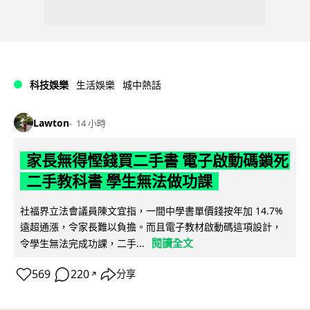
科技娛樂
生活娛樂
城中熱話
Lawton
14 小時
家長無得慳錢買二手書 電子啟動碼鎖死
二手教科書 學生無法做功課
社福界立法會議員陳文宜指，一間中學書單價錢按年加 14.7%
遠超通漲，令家長難以負擔。而且電子教材啟動碼這項設計，
閱讀全文
令學生無法完成功課，二手...
569
220
分享
↗