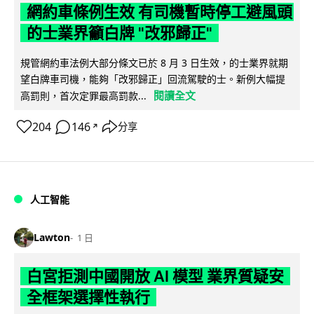
網約車條例生效 有司機暫時停工避風頭
的士業界籲白牌 "改邪歸正"
規管網約車法例大部分條文已於 8 月 3 日生效，的士業界就期
望白牌車司機，能夠「改邪歸正」回流駕駛的士。新例大幅提
閱讀全文
高罰則，首次定罪最高罰款...
204
146
分享
↗
人工智能
Lawton
1 日
白宮拒測中國開放 AI 模型 業界質疑安
全框架選擇性執行