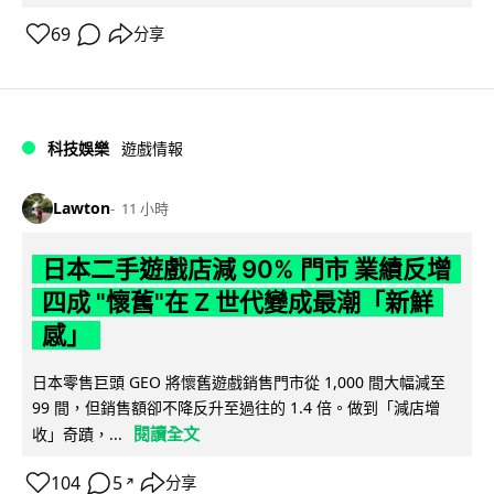
69
分享
科技娛樂
遊戲情報
Lawton
11 小時
日本二手遊戲店減 90% 門市 業績反增
四成 "懷舊"在 Z 世代變成最潮「新鮮
感」
日本零售巨頭 GEO 將懷舊遊戲銷售門市從 1,000 間大幅減至
99 間，但銷售額卻不降反升至過往的 1.4 倍。做到「減店增
閱讀全文
收」奇蹟，...
104
5
分享
↗