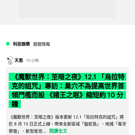
科技娛樂
遊戲情報
天恩
10 小時
《魔獸世界：至暗之夜》12.1 「烏拉特
克的詛咒」專訪：巢穴不為提高世界首
領門檻而設 《諸王之眠》縮短約 10 分
鐘
《魔獸世界：至暗之夜》版本更新 12.1「烏拉特克的詛咒」將
於 8 月 13 日正式上線，帶來全新區域「盤蛇島」、地城「毒牙
閱讀全文
祭壇」、新型態世...