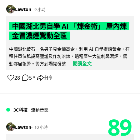
Lawton
9 小時
中國湖北男自學 AI 「煉金術」 屋內煉
金冒濃煙驚動全區
中國湖北黃石一名男子見金價高企，利用 AI 自學提煉黃金，在
租住單位私設高壓爐及作坊冶煉，過程產生大量刺鼻濃煙，驚
閱讀全文
動鄰居報警。警方到場揭發整...
28
5
分享
↗
3C科技
流動音樂
89
Lawton
10 小時