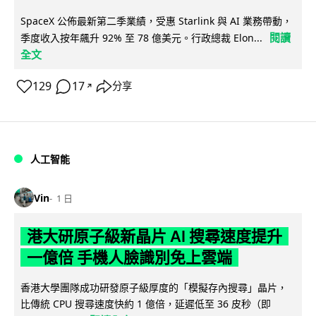
SpaceX 公佈最新第二季業績，受惠 Starlink 與 AI 業務帶動，
閱讀
季度收入按年飆升 92% 至 78 億美元。行政總裁 Elon...
全文
129
17
分享
↗
人工智能
Vin
1 日
港大研原子級新晶片 AI 搜尋速度提升
一億倍 手機人臉識別免上雲端
香港大學團隊成功研發原子級厚度的「模擬存內搜尋」晶片，
比傳統 CPU 搜尋速度快約 1 億倍，延遲低至 36 皮秒（即