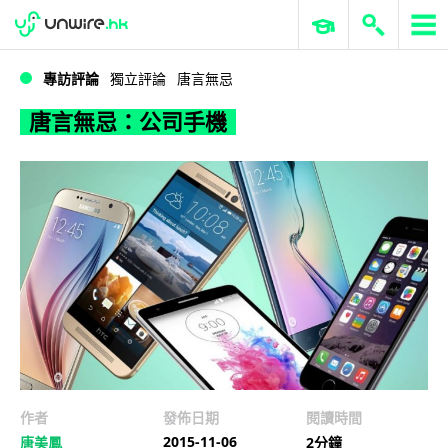
WWDC 2026
GenAI 與雲端科技專區
ERP 與商業 AI
唐言無忌：公司手機
專訪評論
獨立評論
唐言無忌
唐言無忌：公司手機
作者
發佈日期
閱讀時間
2015-11-06
唐美鳳
2分鐘