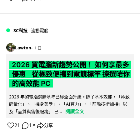
3C科技
流動電腦
Lawton
1 日
2026 買電腦新趨勢公開！ 如何享最多
優惠 從極致便攜到電競標竿 揀選啱你
的高效能 PC
2026 年的電腦選購基準已經全面升級。除了基本效能，「極致
輕量化」、「機身美學」、「AI算力」、「前瞻技術加持」以
閱讀全文
及「品質與售後服務」 已...
21
1
分享
↗