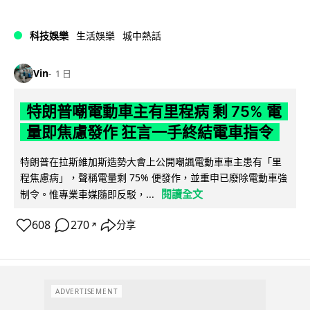
科技娛樂
生活娛樂
城中熱話
Vin
1 日
特朗普嘲電動車主有里程病 剩 75% 電
量即焦慮發作 狂言一手終結電車指令
特朗普在拉斯維加斯造勢大會上公開嘲諷電動車車主患有「里
程焦慮病」，聲稱電量剩 75% 便發作，並重申已廢除電動車強
閱讀全文
制令。惟專業車媒隨即反駁，...
608
270
分享
↗
ADVERTISEMENT