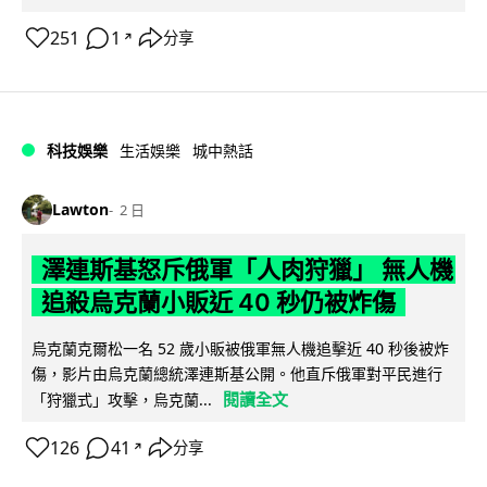
251
1
分享
↗
科技娛樂
生活娛樂
城中熱話
Lawton
2 日
澤連斯基怒斥俄軍「人肉狩獵」 無人機
追殺烏克蘭小販近 40 秒仍被炸傷
烏克蘭克爾松一名 52 歲小販被俄軍無人機追擊近 40 秒後被炸
傷，影片由烏克蘭總統澤連斯基公開。他直斥俄軍對平民進行
閱讀全文
「狩獵式」攻擊，烏克蘭...
126
41
分享
↗