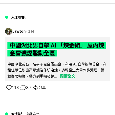
人工智能
Lawton
2 日
中國湖北男自學 AI 「煉金術」 屋內煉
金冒濃煙驚動全區
中國湖北黃石一名男子見金價高企，利用 AI 自學提煉黃金，在
租住單位私設高壓爐及作坊冶煉，過程產生大量刺鼻濃煙，驚
閱讀全文
動鄰居報警。警方到場揭發整...
113
8
分享
↗
3C科技
流動音樂