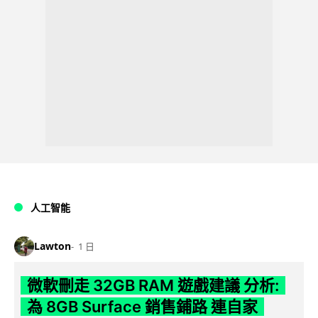
人工智能
Lawton
1 日
微軟刪走 32GB RAM 遊戲建議 分析:
為 8GB Surface 銷售鋪路 連自家