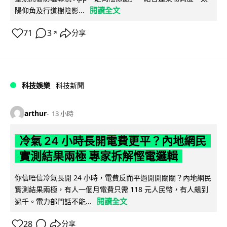
閱讀全文
陽仰角及行道樹陰影...
71
3
分享
↗
科技娛樂
科技新聞
arthur
13 小時
冷氣 24 小時長開電費更平？內地網民
實測結果兩極 專家拆解慳電邏輯
你信唔信冷氣長開 24 小時，電費反而平過開開關關？內地網民
實測結果兩極，有人一個月電費只需 118 元人民幣，有人飆到
閱讀全文
過千。電力部門話不能...
28
分享