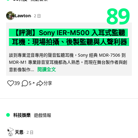
89
Lawton
2 日
【評測】Sony IER-M500 入耳式監聽
耳機：現場拍攝、後製監聽與人聲利器
談到專業混音專用的聲音監聽耳機，Sony 經典 MDR-7506 到
MDR-M1 專業錄音室耳機都為人熟悉。而現在舞台製作者與創
閱讀全文
意影像製作...
39
5
分享
↗
科技娛樂
遊戲情報
天恩
2 日