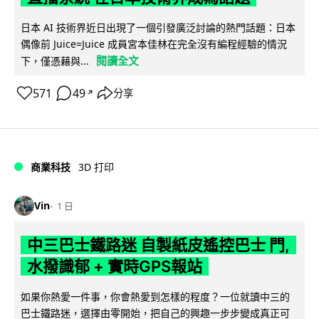
日本 AI 技術界近日出現了一個引發廣泛討論的熱門話題：日本
偶像前 Juice=Juice 成員宮本佳林在完全沒有編程經驗的情況
閱讀全文
下，僅憑藉與...
571
49
分享
↗
商業科技
3D 打印
Vin
1 日
中三巴士鐵路迷 自製紙皮遙控巴士 門,
水撥識郁 + 實時GPS報站
如果你熱愛一件事，你會熱愛到怎樣的程度？一位就讀中三的
巴士鐵路迷，選擇由零開始，把自己的興趣一步步變成真正可