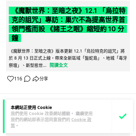
《魔獸世界：至暗之夜》12.1 「烏拉特
克的詛咒」專訪：巢穴不為提高世界首
領門檻而設 《諸王之眠》縮短約 10 分
鐘
《魔獸世界：至暗之夜》版本更新 12.1「烏拉特克的詛咒」將
於 8 月 13 日正式上線，帶來全新區域「盤蛇島」、地城「毒牙
閱讀全文
祭壇」、新型態世...
116
分享
本網站正使用 Cookie
科技娛樂
遊戲情報
我們使用 Cookie 改善網站體驗。 繼續使用
我們的網站即表示您同意我們的
Cookie 政
策
。
Lawton
2 日