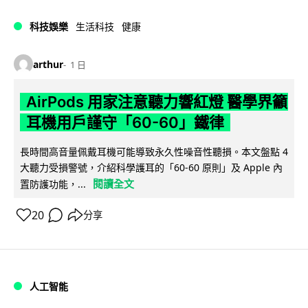
科技娛樂
生活科技
健康
arthur
1 日
AirPods 用家注意聽力響紅燈 醫學界籲
耳機用戶謹守「60-60」鐵律
長時間高音量佩戴耳機可能導致永久性噪音性聽損。本文盤點 4
大聽力受損警號，介紹科學護耳的「60-60 原則」及 Apple 內
閱讀全文
置防護功能，...
20
分享
人工智能