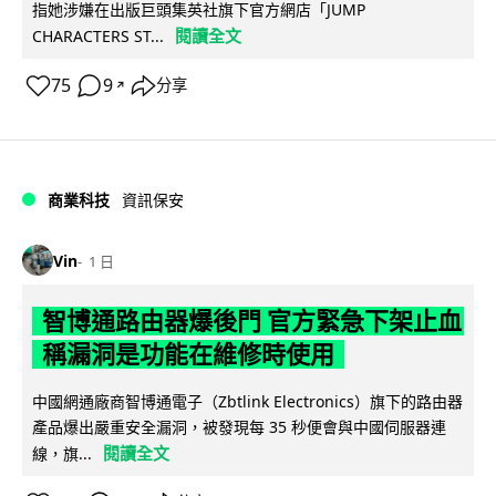
指她涉嫌在出版巨頭集英社旗下官方網店「JUMP
閱讀全文
CHARACTERS ST...
75
9
分享
↗
商業科技
資訊保安
Vin
1 日
智博通路由器爆後門 官方緊急下架止血
稱漏洞是功能在維修時使用
中國網通廠商智博通電子（Zbtlink Electronics）旗下的路由器
產品爆出嚴重安全漏洞，被發現每 35 秒便會與中國伺服器連
閱讀全文
線，旗...