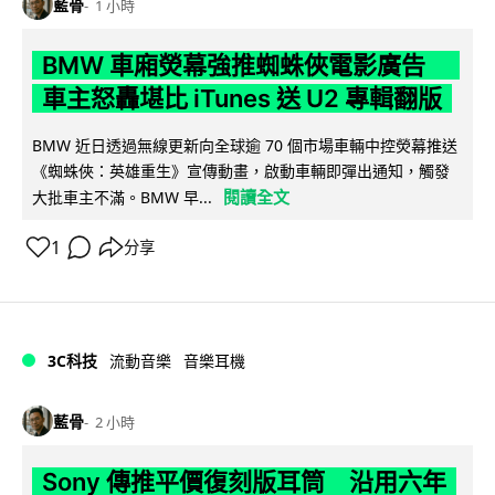
藍骨
1 小時
BMW 車廂熒幕強推蜘蛛俠電影廣告
車主怒轟堪比 iTunes 送 U2 專輯翻版
BMW 近日透過無線更新向全球逾 70 個市場車輛中控熒幕推送
《蜘蛛俠：英雄重生》宣傳動畫，啟動車輛即彈出通知，觸發
閱讀全文
大批車主不滿。BMW 早...
1
分享
3C科技
流動音樂
音樂耳機
藍骨
2 小時
Sony 傳推平價復刻版耳筒 沿用六年