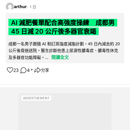
arthur
1 日
AI 減肥餐單配合高強度操練 成都男
45 日減 20 公斤後多器官衰竭
成都一名男子跟隨 AI 制訂高強度減脂計劃，45 日內減去約 20
公斤後昏迷送院。醫生診斷他患上尿源性膿毒症、膿毒性休克
閱讀全文
及多器官功能障礙。...
23
4
分享
↗
ADVERTISEMENT