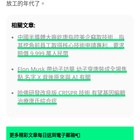
放工的年代了。
相關文章:
中國半導體大廠屹唐指控美企竊取技術 指
其挖角前員工取得核心技術申請專利 要求
賠償 9,999 萬人民幣
Elon Musk 帶幼子訪華 幼子穿唐裝成全場焦
點 名字 X 背後原來與 AI 有關
哈佛研發改良版 CRISPR 技術 有望基因編輯
治療唐氏綜合症
📮
更多精彩文章每日送到電子郵箱