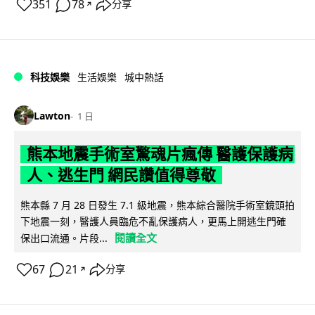
351
78
分享
↗
科技娛樂
生活娛樂
城中熱話
Lawton
1 日
熊本地震手術室驚魂片瘋傳 醫護保護病
人、逃生門 網民讚值得尊敬
熊本縣 7 月 28 日發生 7.1 級地震，熊本綜合醫院手術室鏡頭拍
下地震一刻，醫護人員臨危不亂保護病人，更馬上開逃生門確
閱讀全文
保出口流通。片段...
67
21
分享
↗