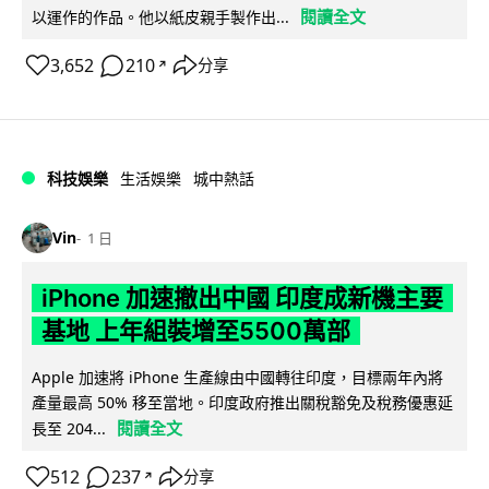
閱讀全文
以運作的作品。他以紙皮親手製作出...
3,652
210
分享
↗
科技娛樂
生活娛樂
城中熱話
Vin
1 日
iPhone 加速撤出中國 印度成新機主要
基地 上年組裝增至5500萬部
Apple 加速將 iPhone 生產線由中國轉往印度，目標兩年內將
產量最高 50% 移至當地。印度政府推出關稅豁免及稅務優惠延
閱讀全文
長至 204...
512
237
分享
↗