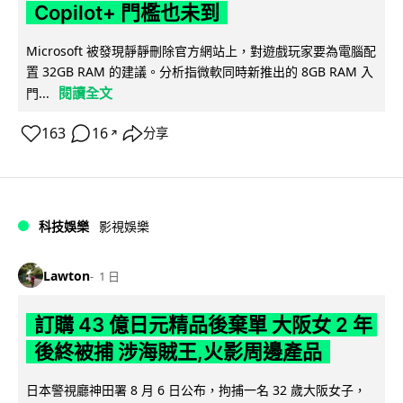
Copilot+ 門檻也未到
Microsoft 被發現靜靜刪除官方網站上，對遊戲玩家要為電腦配
置 32GB RAM 的建議。分析指微軟同時新推出的 8GB RAM 入
閱讀全文
門...
163
16
分享
↗
科技娛樂
影視娛樂
Lawton
1 日
訂購 43 億日元精品後棄單 大阪女 2 年
後終被捕 涉海賊王,火影周邊產品
日本警視廳神田署 8 月 6 日公布，拘捕一名 32 歲大阪女子，