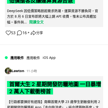
低價搶客反釀運算資源告急
DeepSeek 因低價策略掀起需求熱潮，運算資源不勝負荷，官
方於 8 月 6 日宣布即將大幅上調 API 收費，惟未公布具體加
閱讀全文
幅。事件與...
53
16
分享
↗
iOS App
應用軟件
應用軟件
Lawton
11 小時
首爾大生 2 星期開發防曬地圖 一日暴增
2 萬人下載衝榜首
【行路都要揀好有遮陰】南韓首爾大學 23 歲學生劉敏俊利用 2
星期開發防曬導航 App「走向陰涼處」，結合建築物高度、太