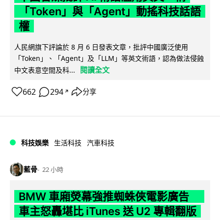
「Token」與「Agent」動搖科技話語
權
人民網旗下評論於 8 月 6 日發表文章，批評中國廣泛使用
「Token」、「Agent」及「LLM」等英文術語，認為做法侵蝕
閱讀全文
中文表意空間及科...
662
294
分享
↗
科技娛樂
生活科技
汽車科技
藍骨
22 小時
BMW 車廂熒幕強推蜘蛛俠電影廣告
車主怒轟堪比 iTunes 送 U2 專輯翻版