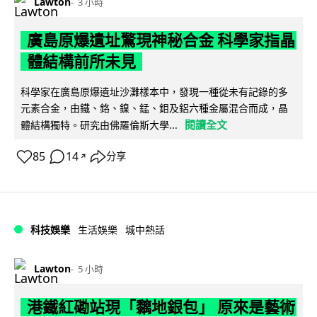
Lawton
3 小時
廣島原爆遺址驚現神秘合金 科學家指晶
體結構前所未見
科學家在廣島原爆遺址沙灘樣本中，發現一種從未有記錄的多
元素合金，由鐵、鉻、鎳、錳、鉬及鋁六種金屬混合而成，晶
閱讀全文
體結構獨特。研究由佛羅倫斯大學...
85
14
分享
↗
科技娛樂
生活娛樂
城中熱話
Lawton
5 小時
港鐵紅磡站現「黐地銀包」 原來是藝術