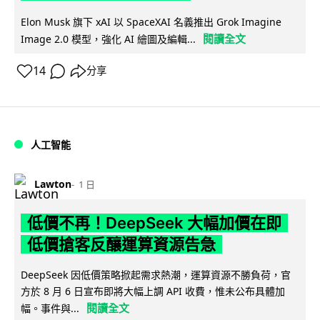
Elon Musk 旗下 xAI 以 SpaceXAI 名義推出 Grok Imagine
閱讀全文
Image 2.0 模型，強化 AI 繪圖及編輯...
14
分享
人工智能
Lawton
1 日
低價不再！DeepSeek 大幅加價在即
低價搶客反釀運算資源告急
DeepSeek 因低價策略掀起需求熱潮，運算資源不勝負荷，官
方於 8 月 6 日宣布即將大幅上調 API 收費，惟未公布具體加
閱讀全文
幅。事件與...