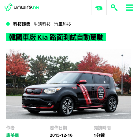
WWDC 2026
GenAI 與雲端科技專區
ERP 與商業 AI
韓國車廠 Kia 路面測試自動駕駛
科技娛樂
生活科技
汽車科技
韓國車廠 Kia 路面測試自動駕駛
作者
發佈日期
閱讀時間
2015-12-16
唐美鳳
1分鐘