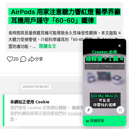
AirPods 用家注意聽力響紅燈 醫學界籲
耳機用戶謹守「60-60」鐵律
長時間高音量佩戴耳機可能導致永久性噪音性聽損。本文盤點 4
大聽力受損警號，介紹科學護耳的「60-60 原則」及 Apple 內
×
閱讀全文
置防護功能，...
20
分享
ADVERTISEMENT
本網站正使用 Cookie
我們使用 Cookie 改善網站體驗。 繼續使用
🎵
⛶
我們的網站即表示您同意我們的
Cookie 政
策
。
📖 詳細評測
→