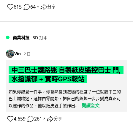
615
64
分享
↗
商業科技
3D 打印
Vin
2 日
中三巴士鐵路迷 自製紙皮遙控巴士 門,
水撥識郁 + 實時GPS報站
如果你熱愛一件事，你會熱愛到怎樣的程度？一位就讀中三的
巴士鐵路迷，選擇由零開始，把自己的興趣一步步變成真正可
閱讀全文
以運作的作品。他以紙皮親手製作出...
4,659
261
分享
↗