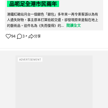
品呃足全港市民兩年
港鐵紅磡站月台一個銀色「銀包」多年來一再令乘客誤以為有
人遺失財物，事主原本打算拾起交還，卻發現原來是黏在地上
閱讀全文
的藝術品。這件名為《失而復得》的...
94
3
分享
↗
ADVERTISEMENT