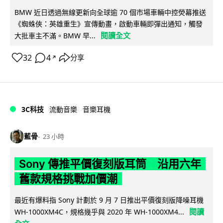
BMW 近日透過無線更新向全球逾 70 個市場車輛中控熒幕推送
《蜘蛛俠：英雄重生》宣傳動畫，啟動車輛即彈出通知，觸發
閱讀全文
大批車主不滿。BMW 早...
32
4
分享
↗
3C科技
流動音樂
音樂耳機
藍骨
23 小時
Sony 傳推平價復刻版耳筒 沿用六年
舊款規格挑戰加價潮
最近有爆料指 Sony 計劃於 9 月 7 日推出平價復刻版降噪耳機
閱讀
WH-1000XM4C，規格幾乎與 2020 年 WH-1000XM4...