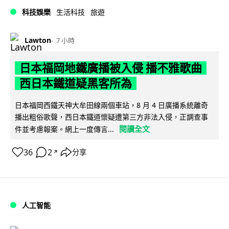
科技娛樂
生活科技
旅遊
Lawton
7 小時
日本福岡地鐵廣播被入侵 播不雅歌曲
西日本鐵道疑黑客所為
日本福岡西鐵天神大牟田線兩個車站，8 月 4 日廣播系統離奇
播出粗俗歌聲，西日本鐵道懷疑遭第三方非法入侵，正調查事
閱讀全文
件並考慮報案。網上一度傳言...
36
2
分享
↗
人工智能