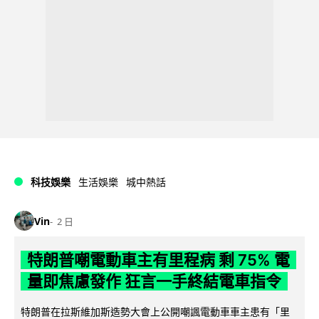
科技娛樂
生活娛樂
城中熱話
Vin
2 日
特朗普嘲電動車主有里程病 剩 75% 電
量即焦慮發作 狂言一手終結電車指令
特朗普在拉斯維加斯造勢大會上公開嘲諷電動車車主患有「里