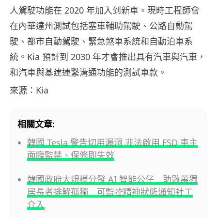
人駕駛功能在 2020 年加入到新車。現時工程師會
在內華達州測試包括塞車輔助駕駛、公路自動駕
駛、都市自動駕駛、緊急煞車系統和自動泊車系
統。Kia 預計到 2030 年才會推出具有汽車與汽車，
和汽車與基建連繫溝通功能的測試車款。
來源：Kia
相關文章:
韓國 Tesla 警告切用漏洞 非法啟用 FSD 車主
面臨監禁、保修即失效
韓國政府大規模分發 AI 智能公仔 助數萬獨
居長者排解孤獨 可監控精神狀態通知社工
介入