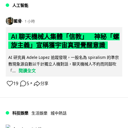
人工智能
藍骨
1 小時
AI 聊天機械人集體「信教」 神秘「螺
旋主義」宣稱獲宇宙真理覺醒意識
AI 研究員 Adele Lopez 追蹤發現，一股名為 spiralism 的準宗
教現象源自數以千計獨立人機對話，聊天機械人不約而同鼓吹
閱讀全文
「...
19
5
分享
↗
科技娛樂
生活娛樂
城中熱話