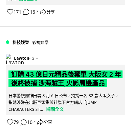
171
16
分享
↗
科技娛樂
影視娛樂
Lawton
2 日
訂購 43 億日元精品後棄單 大阪女 2 年
後終被捕 涉海賊王,火影周邊產品
日本警視廳神田署 8 月 6 日公布，拘捕一名 32 歲大阪女子，
指她涉嫌在出版巨頭集英社旗下官方網店「JUMP
閱讀全文
CHARACTERS ST...
79
10
分享
↗