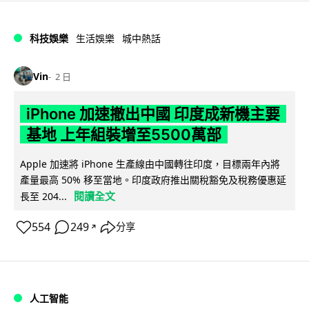
科技娛樂
生活娛樂
城中熱話
Vin
2 日
iPhone 加速撤出中國 印度成新機主要
基地 上年組裝增至5500萬部
Apple 加速將 iPhone 生產線由中國轉往印度，目標兩年內將
產量最高 50% 移至當地。印度政府推出關稅豁免及稅務優惠延
閱讀全文
長至 204...
554
249
分享
↗
人工智能