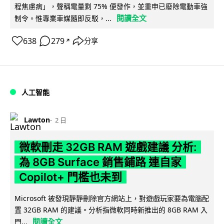
程焦慮病」，聲稱電量剩 75% 便發作，並重申已廢除電動車強
閱讀全文
制令。惟專業車媒隨即反駁，...
638
279
分享
↗
人工智能
Lawton
2 日
微軟刪走 32GB RAM 遊戲建議 分析:
為 8GB Surface 銷售鋪路 連自家
Copilot+ 門檻也未到
Microsoft 被發現靜靜刪除官方網站上，對遊戲玩家要為電腦配
置 32GB RAM 的建議。分析指微軟同時新推出的 8GB RAM 入
閱讀全文
門...