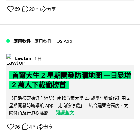
69
20
分享
↗
iOS App
應用軟件
應用軟件
Lawton
1 日
首爾大生 2 星期開發防曬地圖 一日暴增
2 萬人下載衝榜首
【行路都要揀好有遮陰】南韓首爾大學 23 歲學生劉敏俊利用 2
星期開發防曬導航 App「走向陰涼處」，結合建築物高度、太
閱讀全文
陽仰角及行道樹陰影...
96
4
分享
↗