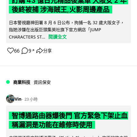
訂購 43 億日元精品後棄單 大阪女 2 年
後終被捕 涉海賊王,火影周邊產品
日本警視廳神田署 8 月 6 日公布，拘捕一名 32 歲大阪女子，
指她涉嫌在出版巨頭集英社旗下官方網店「JUMP
閱讀全文
CHARACTERS ST...
66
9
分享
↗
商業科技
資訊保安
Vin
23 小時
智博通路由器爆後門 官方緊急下架止血
稱漏洞是功能在維修時使用