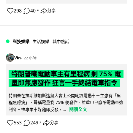
298
40
分享
↗
科技娛樂
生活娛樂
城中熱話
Vin
22 小時
特朗普嘲電動車主有里程病 剩 75% 電
量即焦慮發作 狂言一手終結電車指令
特朗普在拉斯維加斯造勢大會上公開嘲諷電動車車主患有「里
程焦慮病」，聲稱電量剩 75% 便發作，並重申已廢除電動車強
閱讀全文
制令。惟專業車媒隨即反駁，...
553
249
分享
↗