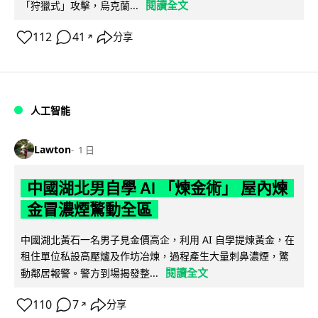
閱讀全文
「狩獵式」攻擊，烏克蘭...
112
41
分享
↗
人工智能
Lawton
1 日
中國湖北男自學 AI 「煉金術」 屋內煉
金冒濃煙驚動全區
中國湖北黃石一名男子見金價高企，利用 AI 自學提煉黃金，在
租住單位私設高壓爐及作坊冶煉，過程產生大量刺鼻濃煙，驚
閱讀全文
動鄰居報警。警方到場揭發整...
110
7
分享
↗