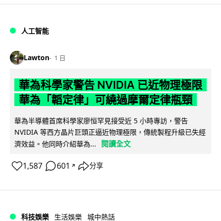
人工智能
Lawton
1 日
華為科學家警告 NVIDIA 已近物理極限
華為「韜定律」可繞過摩爾定律瓶頸
華為半導體首席科學家廖恒罕見接受近 5 小時專訪，警告
NVIDIA 等西方晶片巨頭正逼近物理極限，傳統製程升級已失經
閱讀全文
濟效益。他同時介紹華為...
1,587
601
分享
↗
科技娛樂
生活娛樂
城中熱話