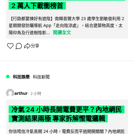
2 萬人下載衝榜首
【行路都要揀好有遮陰】南韓首爾大學 23 歲學生劉敏俊利用 2
星期開發防曬導航 App「走向陰涼處」，結合建築物高度、太
閱讀全文
陽仰角及行道樹陰影...
分享
科技娛樂
科技新聞
arthur
2 小時
冷氣 24 小時長開電費更平？內地網民
實測結果兩極 專家拆解慳電邏輯
你信唔信冷氣長開 24 小時，電費反而平過開開關關？內地網民