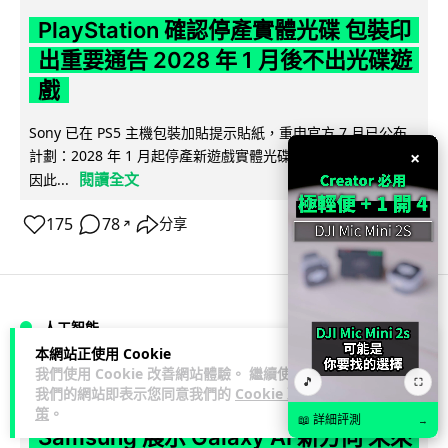
PlayStation 確認停產實體光碟 包裝印
出重要通告 2028 年 1 月後不出光碟遊
戲
Sony 已在 PS5 主機包裝加貼提示貼紙，重申官方 7 月已公布
×
計劃：2028 年 1 月起停產新遊戲實體光碟。分析師預期 PS6
閱讀全文
因此...
175
78
分享
↗
人工智能
本網站正使用 Cookie
我們使用 Cookie 改善網站體驗。 繼續使用
Vin
🎵
1 日
⛶
我們的網站即表示您同意我們的
Cookie 政
策
。
📖 詳細評測
→
Samsung 展示 Galaxy AI 新方向 未來