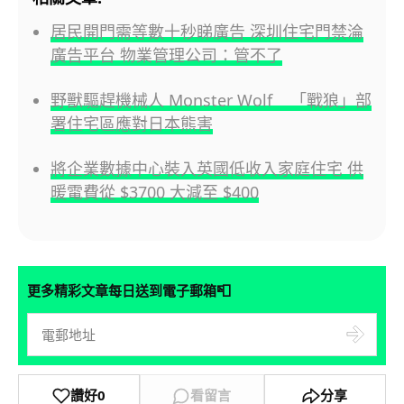
居民開門需等數十秒睇廣告 深圳住宅門禁淪
廣告平台 物業管理公司：管不了
野獸驅趕機械人 Monster Wolf 「戰狼」部
署住宅區應對日本熊害
將企業數據中心裝入英國低收入家庭住宅 供
暖電費從 $3700 大減至 $400
📮
更多精彩文章每日送到電子郵箱
讚好
0
看留言
分享