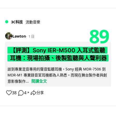
3C科技
流動音樂
89
Lawton
1 日
【評測】Sony IER-M500 入耳式監聽
耳機：現場拍攝、後製監聽與人聲利器
談到專業混音專用的聲音監聽耳機，Sony 經典 MDR-7506 到
MDR-M1 專業錄音室耳機都為人熟悉。而現在舞台製作者與創
閱讀全文
意影像製作...
38
4
分享
↗