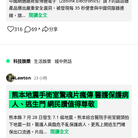
中國網通廠商智博通電子（Zbtlink Electronics）旗下的路由器
產品爆出嚴重安全漏洞，被發現每 35 秒便會與中國伺服器連
閱讀全文
線，旗...
316
69
分享
↗
科技娛樂
生活娛樂
城中熱話
Lawton
23 小時
熊本地震手術室驚魂片瘋傳 醫護保護病
人、逃生門 網民讚值得尊敬
熊本縣 7 月 28 日發生 7.1 級地震，熊本綜合醫院手術室鏡頭拍
下地震一刻，醫護人員臨危不亂保護病人，更馬上開逃生門確
閱讀全文
保出口流通。片段...