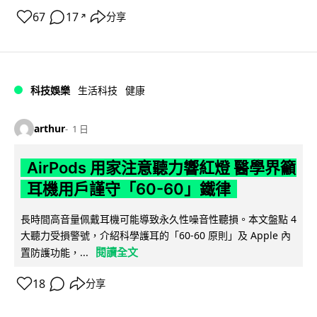
67
17
分享
↗
科技娛樂
生活科技
健康
arthur
1 日
AirPods 用家注意聽力響紅燈 醫學界籲
耳機用戶謹守「60-60」鐵律
長時間高音量佩戴耳機可能導致永久性噪音性聽損。本文盤點 4
大聽力受損警號，介紹科學護耳的「60-60 原則」及 Apple 內
閱讀全文
置防護功能，...
18
分享