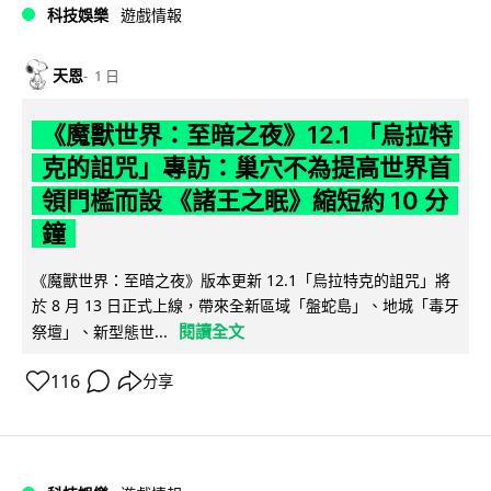
科技娛樂
遊戲情報
天恩
1 日
《魔獸世界：至暗之夜》12.1 「烏拉特
克的詛咒」專訪：巢穴不為提高世界首
領門檻而設 《諸王之眠》縮短約 10 分
鐘
《魔獸世界：至暗之夜》版本更新 12.1「烏拉特克的詛咒」將
於 8 月 13 日正式上線，帶來全新區域「盤蛇島」、地城「毒牙
閱讀全文
祭壇」、新型態世...
116
分享