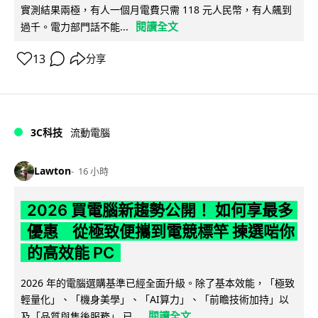
實測結果兩極，有人一個月電費只需 118 元人民幣，有人飆到
閱讀全文
過千。電力部門話不能...
13
分享
3C科技
流動電腦
Lawton
16 小時
2026 買電腦新趨勢公開！ 如何享最多
優惠 從極致便攜到電競標竿 揀選啱你
的高效能 PC
2026 年的電腦選購基準已經全面升級。除了基本效能，「極致
輕量化」、「機身美學」、「AI算力」、「前瞻技術加持」以
閱讀全文
及「品質與售後服務」 已...