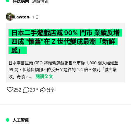
科技娛樂
遊戲情報
Lawton
1 日
日本二手遊戲店減 90% 門市 業績反增
四成 "懷舊"在 Z 世代變成最潮「新鮮
感」
日本零售巨頭 GEO 將懷舊遊戲銷售門市從 1,000 間大幅減至
99 間，但銷售額卻不降反升至過往的 1.4 倍。做到「減店增
閱讀全文
收」奇蹟，...
252
20
分享
↗
人工智能