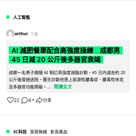
人工智能
arthur
1 日
AI 減肥餐單配合高強度操練 成都男
45 日減 20 公斤後多器官衰竭
成都一名男子跟隨 AI 制訂高強度減脂計劃，45 日內減去約 20
公斤後昏迷送院。醫生診斷他患上尿源性膿毒症、膿毒性休克
閱讀全文
及多器官功能障礙。...
22
4
分享
↗
3C科技
家居無線
影音產品