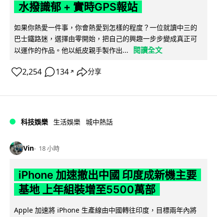
水撥識郁 + 實時GPS報站
如果你熱愛一件事，你會熱愛到怎樣的程度？一位就讀中三的
巴士鐵路迷，選擇由零開始，把自己的興趣一步步變成真正可
閱讀全文
以運作的作品。他以紙皮親手製作出...
2,254
134
分享
↗
科技娛樂
生活娛樂
城中熱話
Vin
18 小時
iPhone 加速撤出中國 印度成新機主要
基地 上年組裝增至5500萬部
Apple 加速將 iPhone 生產線由中國轉往印度，目標兩年內將