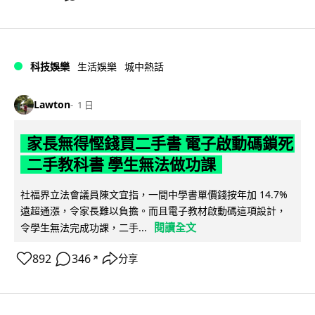
科技娛樂
生活娛樂
城中熱話
Lawton
1 日
家長無得慳錢買二手書 電子啟動碼鎖死
二手教科書 學生無法做功課
社福界立法會議員陳文宜指，一間中學書單價錢按年加 14.7%
遠超通漲，令家長難以負擔。而且電子教材啟動碼這項設計，
閱讀全文
令學生無法完成功課，二手...
892
346
分享
↗