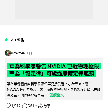
人工智能
Lawton
1 日
華為科學家警告 NVIDIA 已近物理極限
華為「韜定律」可繞過摩爾定律瓶頸
華為半導體首席科學家廖恒罕見接受近 5 小時專訪，警告
NVIDIA 等西方晶片巨頭正逼近物理極限，傳統製程升級已失經
閱讀全文
濟效益。他同時介紹華為...
1,512
561
分享
↗