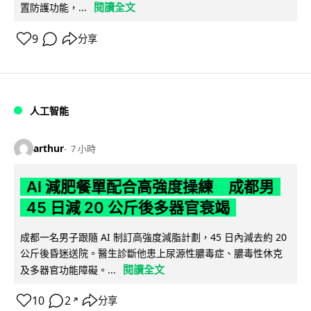
閱讀全文
置防護功能，...
9
分享
人工智能
arthur
7 小時
AI 減肥餐單配合高強度操練 成都男
45 日減 20 公斤後多器官衰竭
成都一名男子跟隨 AI 制訂高強度減脂計劃，45 日內減去約 20
公斤後昏迷送院。醫生診斷他患上尿源性膿毒症、膿毒性休克
閱讀全文
及多器官功能障礙。...
10
2
分享
↗