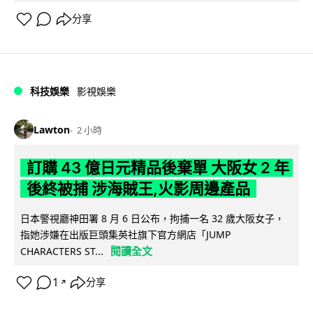
分享
科技娛樂
影視娛樂
Lawton
2 小時
訂購 43 億日元精品後棄單 大阪女 2 年
後終被捕 涉海賊王,火影周邊產品
日本警視廳神田署 8 月 6 日公布，拘捕一名 32 歲大阪女子，
指她涉嫌在出版巨頭集英社旗下官方網店「JUMP
閱讀全文
CHARACTERS ST...
1
分享
↗