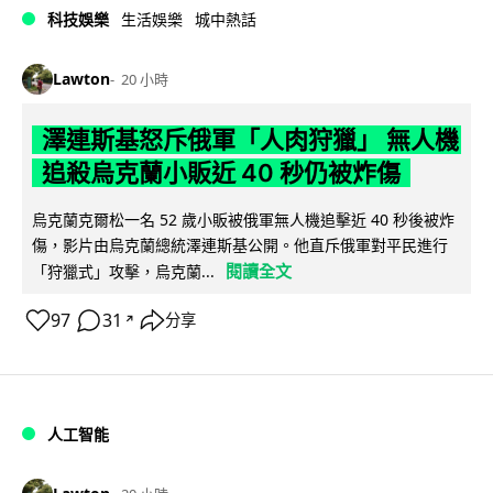
科技娛樂
生活娛樂
城中熱話
Lawton
20 小時
澤連斯基怒斥俄軍「人肉狩獵」 無人機
追殺烏克蘭小販近 40 秒仍被炸傷
烏克蘭克爾松一名 52 歲小販被俄軍無人機追擊近 40 秒後被炸
傷，影片由烏克蘭總統澤連斯基公開。他直斥俄軍對平民進行
閱讀全文
「狩獵式」攻擊，烏克蘭...
97
31
分享
↗
人工智能