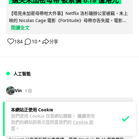
【唔見未加密母帶咁大件事】Netflix 洛杉磯辦公室被竊，未上
映的 Nicolas Cage 電影《Fortitude》母帶亦告失蹤。電影...
閱讀全文
184
10
分享
↗
人工智能
Vin
1 日
Elon Musk: SpaceX 將挑戰萬億年收
本網站正使用 Cookie
入 目標明年數據中心上太空 Starlink 覆
我們使用 Cookie 改善網站體驗。 繼續使用
我們的網站即表示您同意我們的
Cookie 政
蓋全球170國
策
。