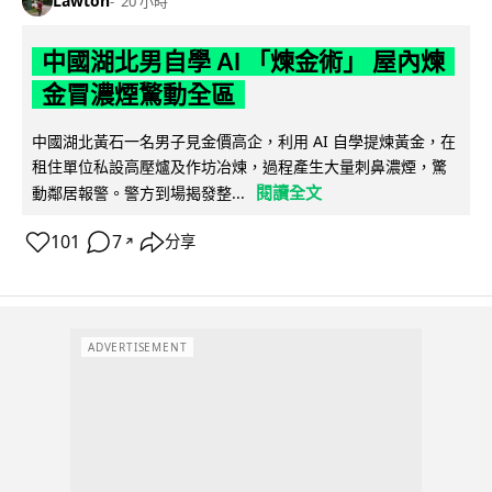
Lawton
20 小時
中國湖北男自學 AI 「煉金術」 屋內煉
金冒濃煙驚動全區
中國湖北黃石一名男子見金價高企，利用 AI 自學提煉黃金，在
租住單位私設高壓爐及作坊冶煉，過程產生大量刺鼻濃煙，驚
閱讀全文
動鄰居報警。警方到場揭發整...
101
7
分享
↗
ADVERTISEMENT