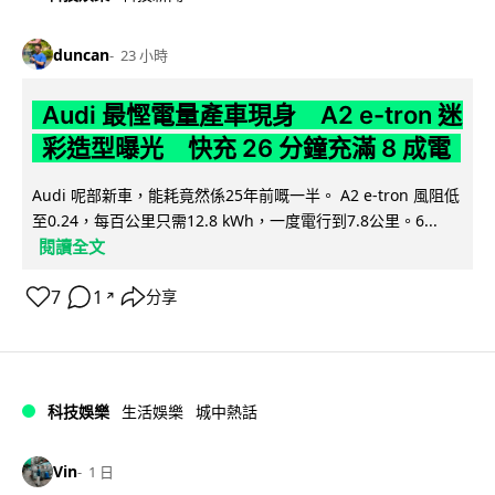
duncan
23 小時
Audi 最慳電量產車現身 A2 e-tron 迷
彩造型曝光 快充 26 分鐘充滿 8 成電
Audi 呢部新車，能耗竟然係25年前嘅一半。 A2 e-tron 風阻低
至0.24，每百公里只需12.8 kWh，一度電行到7.8公里。6...
閱讀全文
7
1
分享
↗
科技娛樂
生活娛樂
城中熱話
Vin
1 日