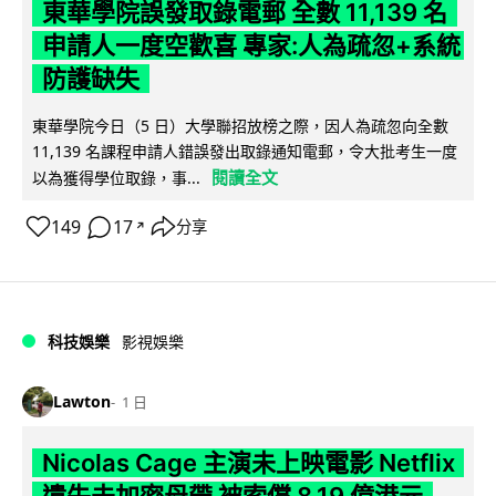
東華學院誤發取錄電郵 全數 11,139 名
申請人一度空歡喜 專家:人為疏忽+系統
防護缺失
東華學院今日（5 日）大學聯招放榜之際，因人為疏忽向全數
11,139 名課程申請人錯誤發出取錄通知電郵，令大批考生一度
閱讀全文
以為獲得學位取錄，事...
149
17
分享
↗
科技娛樂
影視娛樂
Lawton
1 日
Nicolas Cage 主演未上映電影 Netflix
遺失未加密母帶 被索償 8.19 億港元