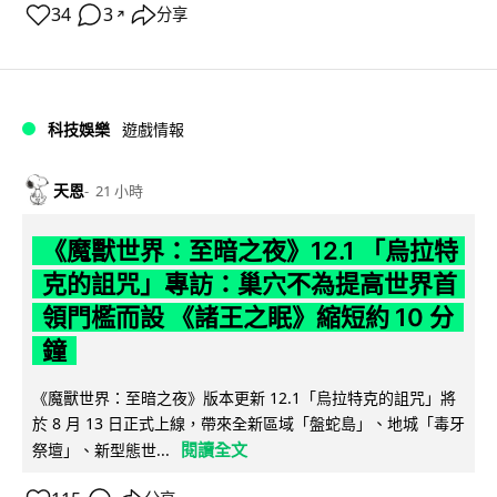
34
3
分享
↗
科技娛樂
遊戲情報
天恩
21 小時
《魔獸世界：至暗之夜》12.1 「烏拉特
克的詛咒」專訪：巢穴不為提高世界首
領門檻而設 《諸王之眠》縮短約 10 分
鐘
《魔獸世界：至暗之夜》版本更新 12.1「烏拉特克的詛咒」將
於 8 月 13 日正式上線，帶來全新區域「盤蛇島」、地城「毒牙
閱讀全文
祭壇」、新型態世...