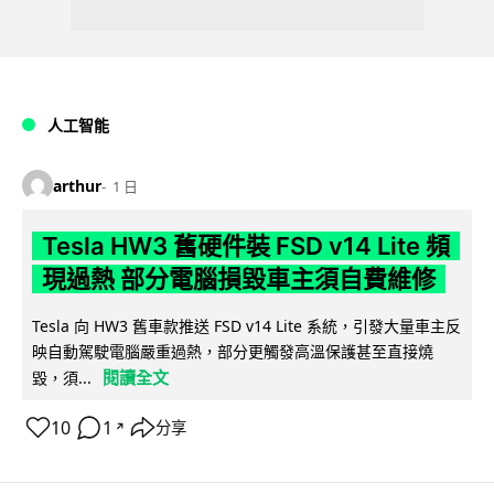
人工智能
arthur
1 日
Tesla HW3 舊硬件裝 FSD v14 Lite 頻
現過熱 部分電腦損毀車主須自費維修
Tesla 向 HW3 舊車款推送 FSD v14 Lite 系統，引發大量車主反
映自動駕駛電腦嚴重過熱，部分更觸發高溫保護甚至直接燒
閱讀全文
毀，須...
10
1
分享
↗