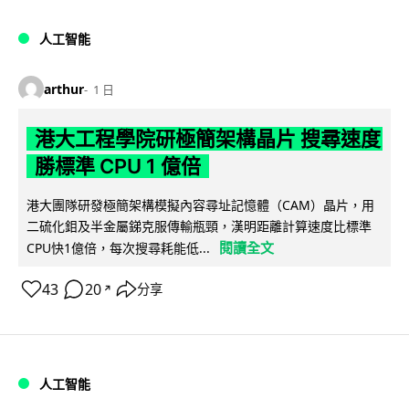
人工智能
arthur
1 日
港大工程學院研極簡架構晶片 搜尋速度
勝標準 CPU 1 億倍
港大團隊研發極簡架構模擬內容尋址記憶體（CAM）晶片，用
二硫化鉬及半金屬銻克服傳輸瓶頸，漢明距離計算速度比標準
閱讀全文
CPU快1億倍，每次搜尋耗能低...
43
20
分享
↗
人工智能