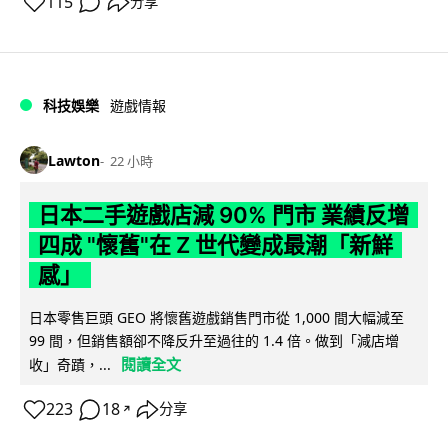
115
分享
科技娛樂
遊戲情報
Lawton
22 小時
日本二手遊戲店減 90% 門市 業績反增
四成 "懷舊"在 Z 世代變成最潮「新鮮
感」
日本零售巨頭 GEO 將懷舊遊戲銷售門市從 1,000 間大幅減至
99 間，但銷售額卻不降反升至過往的 1.4 倍。做到「減店增
閱讀全文
收」奇蹟，...
223
18
分享
↗