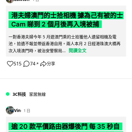
港夫婦澳門的士拾相機 據為己有被的士
Cam 睇到 2 個月後再入境被捕
一對香港夫婦今年 5 月遊澳門乘的士拾獲他人遺留相機及電
池，拾遺不報並帶返香港自用。兩人本月 2 日經港珠澳大橋再
閱讀全文
次入境澳門時，被治安警察局...
515
74
分享
↗
3C科技
家居無線
Vin
1 日
逾 20 款平價路由器爆後門 每 35 秒自