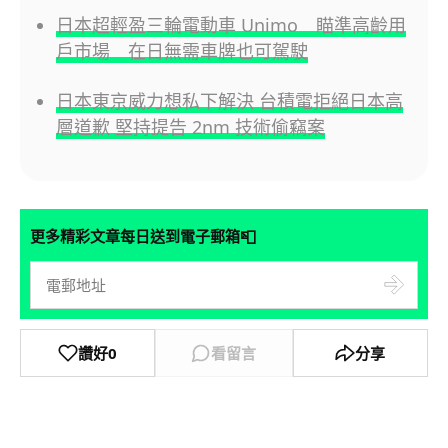
日本超輕盈三輪電動車 Unimo 瞄準高齡用
戶市場 在日無需車牌也可駕駛
日本東京威力想私下解決 台積電拒絕日本高
層道歉 堅持提告 2nm 技術偷竊案
📮
更多精彩文章每日送到電子郵箱
讚好
0
看留言
分享