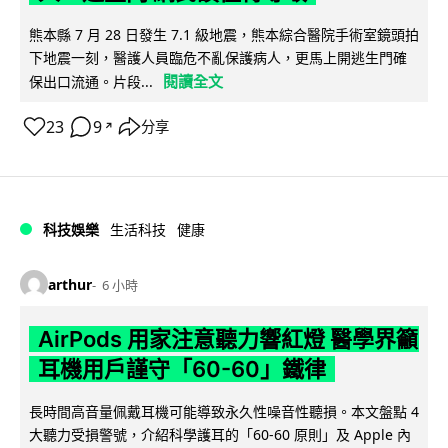
熊本縣 7 月 28 日發生 7.1 級地震，熊本綜合醫院手術室鏡頭拍
下地震一刻，醫護人員臨危不亂保護病人，更馬上開逃生門確
閱讀全文
保出口流通。片段...
23
9
分享
↗
科技娛樂
生活科技
健康
arthur
6 小時
AirPods 用家注意聽力響紅燈 醫學界籲
耳機用戶謹守「60-60」鐵律
長時間高音量佩戴耳機可能導致永久性噪音性聽損。本文盤點 4
大聽力受損警號，介紹科學護耳的「60-60 原則」及 Apple 內