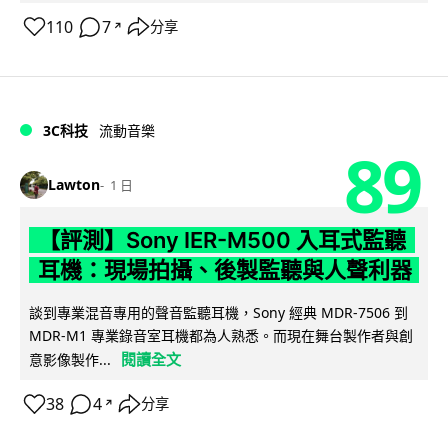
110
7
分享
↗
3C科技
流動音樂
89
Lawton
1 日
【評測】Sony IER-M500 入耳式監聽
耳機：現場拍攝、後製監聽與人聲利器
談到專業混音專用的聲音監聽耳機，Sony 經典 MDR-7506 到
MDR-M1 專業錄音室耳機都為人熟悉。而現在舞台製作者與創
閱讀全文
意影像製作...
38
4
分享
↗