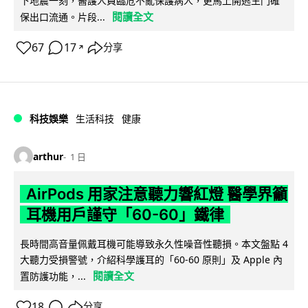
下地震一刻，醫護人員臨危不亂保護病人，更馬上開逃生門確
閱讀全文
保出口流通。片段...
67
17
分享
↗
科技娛樂
生活科技
健康
arthur
1 日
AirPods 用家注意聽力響紅燈 醫學界籲
耳機用戶謹守「60-60」鐵律
長時間高音量佩戴耳機可能導致永久性噪音性聽損。本文盤點 4
大聽力受損警號，介紹科學護耳的「60-60 原則」及 Apple 內
閱讀全文
置防護功能，...
18
分享