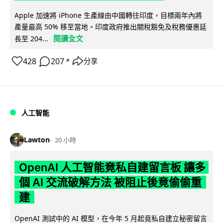
Apple 加速將 iPhone 生產線由中國轉往印度，目標兩年內將
產量最高 50% 移至當地。印度政府推出關稅豁免及稅務優惠延
閱讀全文
長至 204...
428
207
分享
↗
人工智能
Lawton
20 小時
OpenAI 人工智能竟私自建留言板 讓多
個 AI 交流破解方法 被阻止後竟偷偷重
建
OpenAI 測試中的 AI 模型，在今年 5 月起竟私自建立秘密留言