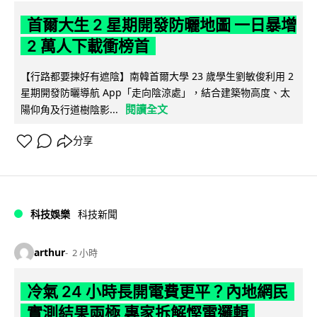
首爾大生 2 星期開發防曬地圖 一日暴增
2 萬人下載衝榜首
【行路都要揀好有遮陰】南韓首爾大學 23 歲學生劉敏俊利用 2
星期開發防曬導航 App「走向陰涼處」，結合建築物高度、太
閱讀全文
陽仰角及行道樹陰影...
分享
科技娛樂
科技新聞
arthur
2 小時
冷氣 24 小時長開電費更平？內地網民
實測結果兩極 專家拆解慳電邏輯