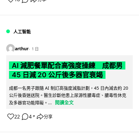
人工智能
arthur
1 日
AI 減肥餐單配合高強度操練 成都男
45 日減 20 公斤後多器官衰竭
成都一名男子跟隨 AI 制訂高強度減脂計劃，45 日內減去約 20
公斤後昏迷送院。醫生診斷他患上尿源性膿毒症、膿毒性休克
閱讀全文
及多器官功能障礙。...
22
4
分享
↗