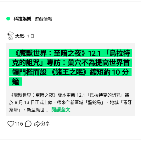
科技娛樂
遊戲情報
天恩
1 日
《魔獸世界：至暗之夜》12.1 「烏拉特
克的詛咒」專訪：巢穴不為提高世界首
領門檻而設 《諸王之眠》縮短約 10 分
鐘
《魔獸世界：至暗之夜》版本更新 12.1「烏拉特克的詛咒」將
於 8 月 13 日正式上線，帶來全新區域「盤蛇島」、地城「毒牙
閱讀全文
祭壇」、新型態世...
116
分享