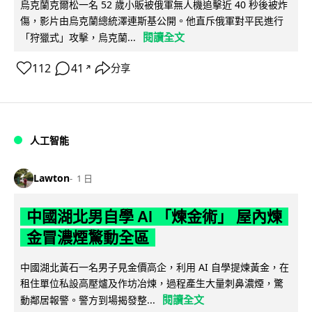
烏克蘭克爾松一名 52 歲小販被俄軍無人機追擊近 40 秒後被炸
傷，影片由烏克蘭總統澤連斯基公開。他直斥俄軍對平民進行
閱讀全文
「狩獵式」攻擊，烏克蘭...
112
41
分享
↗
人工智能
Lawton
1 日
中國湖北男自學 AI 「煉金術」 屋內煉
金冒濃煙驚動全區
中國湖北黃石一名男子見金價高企，利用 AI 自學提煉黃金，在
租住單位私設高壓爐及作坊冶煉，過程產生大量刺鼻濃煙，驚
閱讀全文
動鄰居報警。警方到場揭發整...