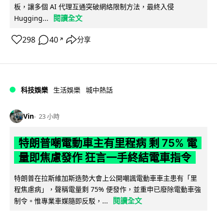
板，讓多個 AI 代理互通突破網絡限制方法，最終入侵
閱讀全文
Hugging...
298
40
分享
↗
科技娛樂
生活娛樂
城中熱話
Vin
23 小時
特朗普嘲電動車主有里程病 剩 75% 電
量即焦慮發作 狂言一手終結電車指令
特朗普在拉斯維加斯造勢大會上公開嘲諷電動車車主患有「里
程焦慮病」，聲稱電量剩 75% 便發作，並重申已廢除電動車強
閱讀全文
制令。惟專業車媒隨即反駁，...