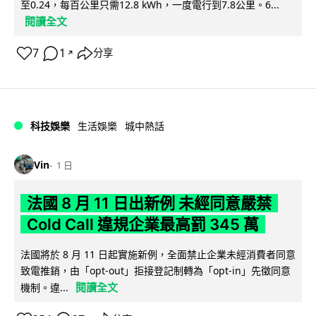
至0.24，每百公里只需12.8 kWh，一度電行到7.8公里。6...
閱讀全文
7
1
分享
↗
科技娛樂
生活娛樂
城中熱話
Vin
1 日
法國 8 月 11 日出新例 未經同意嚴禁
Cold Call 違規企業最高罰 345 萬
法國將於 8 月 11 日起實施新例，全面禁止企業未經消費者同意
致電推銷，由「opt-out」拒接登記制轉為「opt-in」先徵同意
閱讀全文
機制。違...