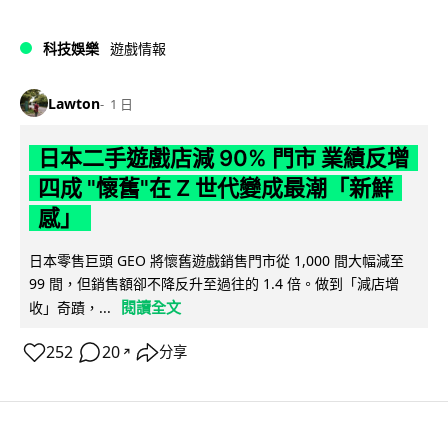
科技娛樂
遊戲情報
Lawton
1 日
日本二手遊戲店減 90% 門市 業績反增
四成 "懷舊"在 Z 世代變成最潮「新鮮
感」
日本零售巨頭 GEO 將懷舊遊戲銷售門市從 1,000 間大幅減至
99 間，但銷售額卻不降反升至過往的 1.4 倍。做到「減店增
閱讀全文
收」奇蹟，...
252
20
分享
↗