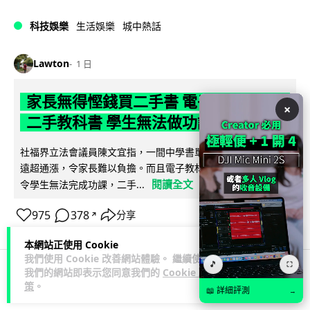
科技娛樂
生活娛樂
城中熱話
Lawton
1 日
家長無得慳錢買二手書 電子啟動碼鎖死
×
二手教科書 學生無法做功課
社福界立法會議員陳文宜指，一間中學書單價錢按年加 14.7%
遠超通漲，令家長難以負擔。而且電子教材啟動碼這項設計，
閱讀全文
令學生無法完成功課，二手...
975
378
分享
↗
本網站正使用 Cookie
我們使用 Cookie 改善網站體驗。 繼續使用
🎵
⛶
我們的網站即表示您同意我們的
Cookie 政
策
。
科技娛樂
遊戲情報
📖 詳細評測
→