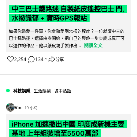
中三巴士鐵路迷 自製紙皮遙控巴士 門,
水撥識郁 + 實時GPS報站
如果你熱愛一件事，你會熱愛到怎樣的程度？一位就讀中三的
巴士鐵路迷，選擇由零開始，把自己的興趣一步步變成真正可
閱讀全文
以運作的作品。他以紙皮親手製作出...
2,254
134
分享
↗
科技娛樂
生活娛樂
城中熱話
Vin
19 小時
iPhone 加速撤出中國 印度成新機主要
基地 上年組裝增至5500萬部