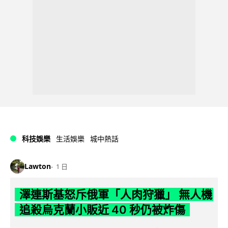
科技娛樂
生活娛樂
城中熱話
Lawton
1 日
澤連斯基怒斥俄軍「人肉狩獵」 無人機
追殺烏克蘭小販近 40 秒仍被炸傷