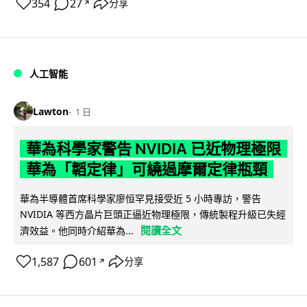
354
27
分享
↗
人工智能
Lawton
1 日
華為科學家警告 NVIDIA 已近物理極限
華為「韜定律」可繞過摩爾定律瓶頸
華為半導體首席科學家廖恒罕見接受近 5 小時專訪，警告
NVIDIA 等西方晶片巨頭正逼近物理極限，傳統製程升級已失經
閱讀全文
濟效益。他同時介紹華為...
1,587
601
分享
↗