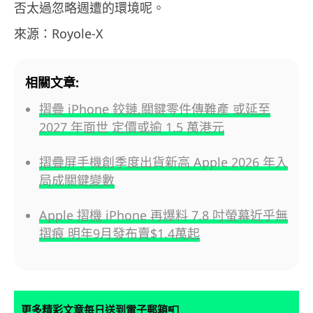
否太過忽略週遭的環境呢。
來源：Royole-X
相關文章:
摺疊 iPhone 鉸鏈,關鍵零件傳難產 或延至
2027 年面世 定價或逾 1.5 萬港元
摺疊屏手機創季度出貨新高 Apple 2026 年入
局成關鍵變數
Apple 摺機 iPhone 再爆料 7.8 吋螢幕近乎無
摺痕 明年9月發布賣$1.4萬起
📮
更多精彩文章每日送到電子郵箱