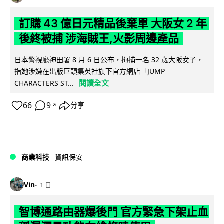
訂購 43 億日元精品後棄單 大阪女 2 年
後終被捕 涉海賊王,火影周邊產品
日本警視廳神田署 8 月 6 日公布，拘捕一名 32 歲大阪女子，
指她涉嫌在出版巨頭集英社旗下官方網店「JUMP
閱讀全文
CHARACTERS ST...
66
9
分享
↗
商業科技
資訊保安
Vin
1 日
智博通路由器爆後門 官方緊急下架止血