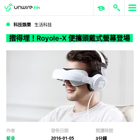
WWDC 2026
GenAI 與雲端科技專區
ERP 與商業 AI
摺得埋！Royole-X 便攜頭戴式螢幕登場
科技娛樂
生活科技
摺得埋！Royole-X 便攜頭戴式螢幕登場
作者
發佈日期
閱讀時間
2016-01-05
藍骨
3分鐘