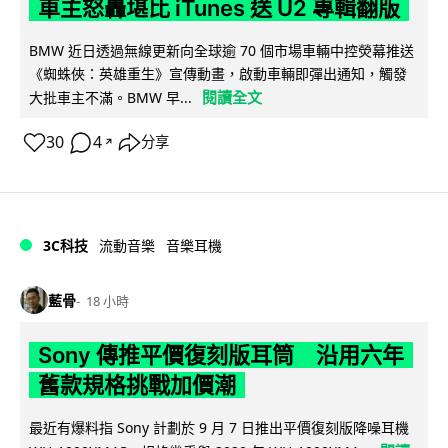
車主怒轟堪比 iTunes 送 U2 專輯翻版
BMW 近日透過無線更新向全球逾 70 個市場車輛中控熒幕推送
《蜘蛛俠：英雄重生》宣傳動畫，啟動車輛即彈出通知，觸發
閱讀全文
大批車主不滿。BMW 早...
30
4
分享
↗
3C科技
流動音樂
音樂耳機
藍骨
18 小時
Sony 傳推平價復刻版耳筒 沿用六年
舊款規格挑戰加價潮
最近有爆料指 Sony 計劃於 9 月 7 日推出平價復刻版降噪耳機