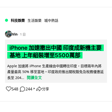
科技娛樂
生活娛樂
城中熱話
Vin
1 日
iPhone 加速撤出中國 印度成新機主要
基地 上年組裝增至5500萬部
Apple 加速將 iPhone 生產線由中國轉往印度，目標兩年內將
產量最高 50% 移至當地。印度政府推出關稅豁免及稅務優惠延
閱讀全文
長至 204...
548
244
分享
↗