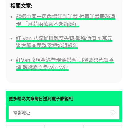
相關文章:
龍蝦中國一周內爆紅到卸載 付費卸載服務湧
現 「月薪兩萬養不起龍蝦」
紅 Van 八達通機離奇失竊 報稱價值 1 萬元
警方翻查閉路電視追緝疑犯
紅Van收現金遇無現金搭客 司機要求代買香
煙 解燃眉之急Win Win
📮
更多精彩文章每日送到電子郵箱