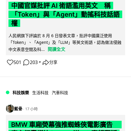
中國官媒批評 AI 術語濫用英文 稱
「Token」與「Agent」動搖科技話語
權
人民網旗下評論於 8 月 6 日發表文章，批評中國廣泛使用
「Token」、「Agent」及「LLM」等英文術語，認為做法侵蝕
閱讀全文
中文表意空間及科...
501
203
分享
↗
科技娛樂
生活科技
汽車科技
藍骨
17 小時
BMW 車廂熒幕強推蜘蛛俠電影廣告