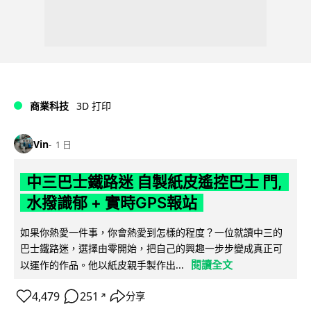
商業科技
3D 打印
Vin
1 日
中三巴士鐵路迷 自製紙皮遙控巴士 門,
水撥識郁 + 實時GPS報站
如果你熱愛一件事，你會熱愛到怎樣的程度？一位就讀中三的
巴士鐵路迷，選擇由零開始，把自己的興趣一步步變成真正可
閱讀全文
以運作的作品。他以紙皮親手製作出...
4,479
251
分享
↗