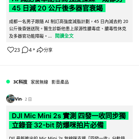
45 日減 20 公斤後多器官衰竭
成都一名男子跟隨 AI 制訂高強度減脂計劃，45 日內減去約 20
公斤後昏迷送院。醫生診斷他患上尿源性膿毒症、膿毒性休克
閱讀全文
及多器官功能障礙。...
23
4
分享
↗
3C科技
家居無線
影音產品
Vin
2 日
DJI Mic Mini 2s 實測 四發一收同步獨
立錄音 32-bit 防爆咪拍片必備
DJI 最新推出的 Mic Mini 2s 無線咪支援「四發一收」分軌錄