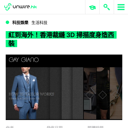
WWDC 2026
GenAI 與雲端科技專區
ERP 與商業 AI
紅到海外！香港裁縫 3D 掃描度身造西裝
科技娛樂
生活科技
紅到海外！香港裁縫 3D 掃描度身造西
裝
作者
發佈日期
閱讀時間