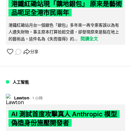
港鐵紅磡站現「黐地銀包」 原來是藝術
品呃足全港市民兩年
港鐵紅磡站月台一個銀色「銀包」多年來一再令乘客誤以為有
人遺失財物，事主原本打算拾起交還，卻發現原來是黏在地上
閱讀全文
的藝術品。這件名為《失而復得》的...
分享
人工智能
Lawton
1 小時
AI 測試首度攻擊真人 Anthropic 模型
偽造身份施壓開發者