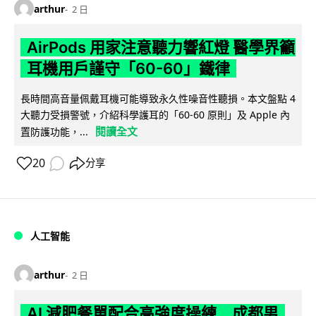
arthur
2 日
AirPods 用家注意聽力響紅燈 醫學界籲
耳機用戶謹守「60-60」鐵律
長時間高音量佩戴耳機可能導致永久性噪音性聽損。本文盤點 4
大聽力受損警號，介紹科學護耳的「60-60 原則」及 Apple 內
閱讀全文
置防護功能，...
20
分享
人工智能
arthur
2 日
AI 減肥餐單配合高強度操練 成都男