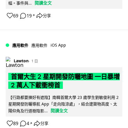
閱讀全文
幅。事件與...
69
19
分享
↗
iOS App
應用軟件
應用軟件
Lawton
1 日
首爾大生 2 星期開發防曬地圖 一日暴增
2 萬人下載衝榜首
【行路都要揀好有遮陰】南韓首爾大學 23 歲學生劉敏俊利用 2
星期開發防曬導航 App「走向陰涼處」，結合建築物高度、太
閱讀全文
陽仰角及行道樹陰影...
89
4
分享
↗