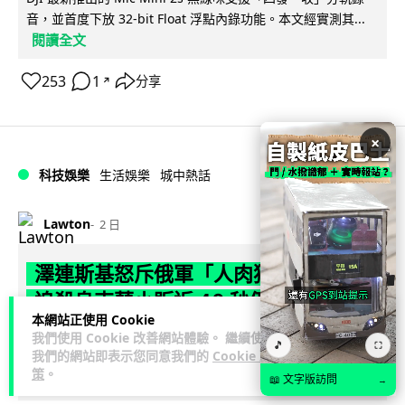
音，並首度下放 32-bit Float 浮點內錄功能。本文經實測其...
閱讀全文
253
1
分享
↗
×
科技娛樂
生活娛樂
城中熱話
Lawton
2 日
澤連斯基怒斥俄軍「人肉狩獵」 無人機
追殺烏克蘭小販近 40 秒仍被炸傷
本網站正使用 Cookie
我們使用 Cookie 改善網站體驗。 繼續使用
烏克蘭克爾松一名 52 歲小販被俄軍無人機追擊近 40 秒後被炸
🎵
⛶
我們的網站即表示您同意我們的
Cookie 政
傷，影片由烏克蘭總統澤連斯基公開。他直斥俄軍對平民進行
策
。
閱讀全文
「狩獵式」攻擊，烏克蘭...
📖 文字版訪問
→