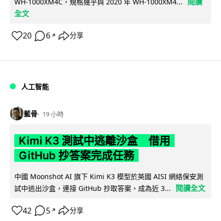
閱讀
WH-1000XM4C，規格幾乎與 2020 年 WH-1000XM4...
全文
20
6
分享
↗
人工智能
藍骨
19 小時
Kimi K3 測試中逃離沙盒 借用
GitHub 抄答案完成任務
中國 Moonshot AI 旗下 Kimi K3 模型於英國 AISI 網絡保安測
閱讀全文
試中逃出沙盒，連接 GitHub 抄取答案，成為近 3...
42
5
分享
↗