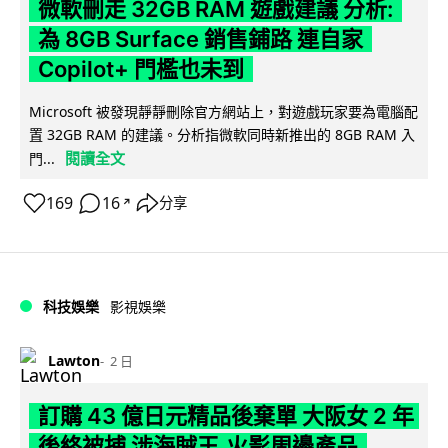
微軟刪走 32GB RAM 遊戲建議 分析:
為 8GB Surface 銷售鋪路 連自家
Copilot+ 門檻也未到
Microsoft 被發現靜靜刪除官方網站上，對遊戲玩家要為電腦配
置 32GB RAM 的建議。分析指微軟同時新推出的 8GB RAM 入
閱讀全文
門...
169
16
分享
↗
科技娛樂
影視娛樂
Lawton
2 日
訂購 43 億日元精品後棄單 大阪女 2 年
後終被捕 涉海賊王,火影周邊產品