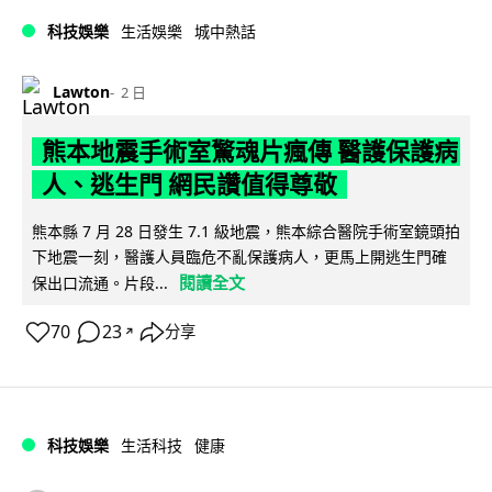
科技娛樂
生活娛樂
城中熱話
Lawton
2 日
熊本地震手術室驚魂片瘋傳 醫護保護病
人、逃生門 網民讚值得尊敬
熊本縣 7 月 28 日發生 7.1 級地震，熊本綜合醫院手術室鏡頭拍
下地震一刻，醫護人員臨危不亂保護病人，更馬上開逃生門確
閱讀全文
保出口流通。片段...
70
23
分享
↗
科技娛樂
生活科技
健康