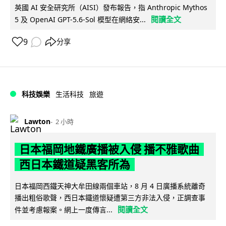
英國 AI 安全研究所（AISI）發布報告，指 Anthropic Mythos
閱讀全文
5 及 OpenAI GPT-5.6-Sol 模型在網絡安...
9
分享
科技娛樂
生活科技
旅遊
Lawton
2 小時
日本福岡地鐵廣播被入侵 播不雅歌曲
西日本鐵道疑黑客所為
日本福岡西鐵天神大牟田線兩個車站，8 月 4 日廣播系統離奇
播出粗俗歌聲，西日本鐵道懷疑遭第三方非法入侵，正調查事
閱讀全文
件並考慮報案。網上一度傳言...