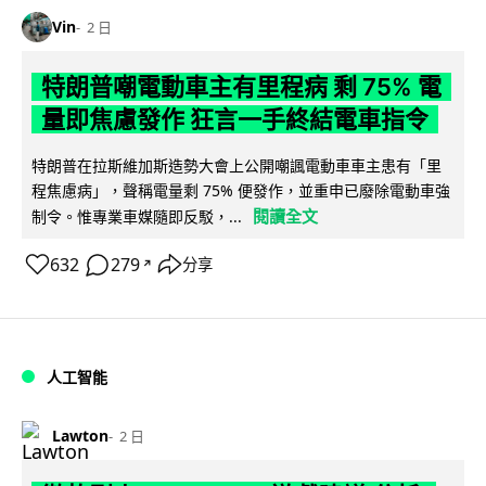
Vin
2 日
特朗普嘲電動車主有里程病 剩 75% 電
量即焦慮發作 狂言一手終結電車指令
特朗普在拉斯維加斯造勢大會上公開嘲諷電動車車主患有「里
程焦慮病」，聲稱電量剩 75% 便發作，並重申已廢除電動車強
閱讀全文
制令。惟專業車媒隨即反駁，...
632
279
分享
↗
人工智能
Lawton
2 日