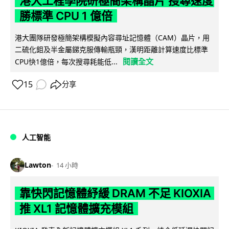
港大工程學院研極簡架構晶片 搜尋速度
勝標準 CPU 1 億倍
港大團隊研發極簡架構模擬內容尋址記憶體（CAM）晶片，用
二硫化鉬及半金屬銻克服傳輸瓶頸，漢明距離計算速度比標準
閱讀全文
CPU快1億倍，每次搜尋耗能低...
15
分享
人工智能
Lawton
14 小時
靠快閃記憶體紓緩 DRAM 不足 KIOXIA
推 XL1 記憶體擴充模組