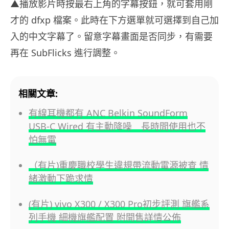
▲播放影片時按最右上角的字幕按鈕，就可套用剛
才的 dfxp 檔案。此時在下方選單就可選擇到自己加
入的中文字幕了。留意字幕畫面是否同步，有需要
再在 SubFlicks 進行調整。
相關文章:
有線耳機都有 ANC Belkin SoundForm
USB-C Wired 有主動降噪 長時間使用也不
怕無電
（有片)重慶職校學生違規帶流動電源被查 情
緒激動下跪求情
(有片) vivo X300 / X300 Pro初步評測 旗艦系
列手機 細機旗艦配置 附開售詳情公佈