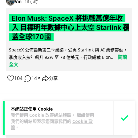
Vin
16 小時
Elon Musk: SpaceX 將挑戰萬億年收
入 目標明年數據中心上太空 Starlink 覆
蓋全球170國
SpaceX 公佈最新第二季業績，受惠 Starlink 與 AI 業務帶動，
閱讀
季度收入按年飆升 92% 至 78 億美元。行政總裁 Elon...
全文
104
14
分享
↗
本網站正使用 Cookie
人工智能
我們使用 Cookie 改善網站體驗。 繼續使用
我們的網站即表示您同意我們的
Cookie 政
Vin
16 小時
策
。