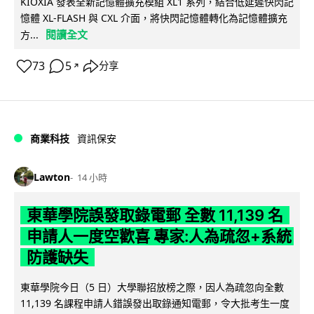
KIOXIA 發表全新記憶體擴充模組 XL1 系列，結合低延遲快閃記
憶體 XL-FLASH 與 CXL 介面，將快閃記憶體轉化為記憶體擴充
閱讀全文
方...
73
5
分享
↗
商業科技
資訊保安
Lawton
14 小時
東華學院誤發取錄電郵 全數 11,139 名
申請人一度空歡喜 專家:人為疏忽+系統
防護缺失
東華學院今日（5 日）大學聯招放榜之際，因人為疏忽向全數
11,139 名課程申請人錯誤發出取錄通知電郵，令大批考生一度