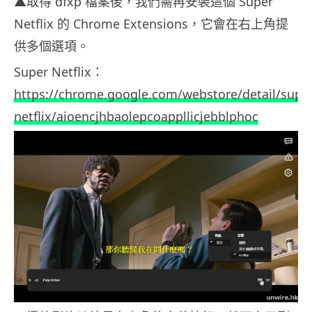
▲取得 dfxp 檔案後，我們需再安裝這個 Super
Netflix 的 Chrome Extensions，它會在右上角提
供多個選項。
Super Netflix：
https://chrome.google.com/webstore/detail/super
netflix/aioencjhbaolepcoappllicjebblphoc