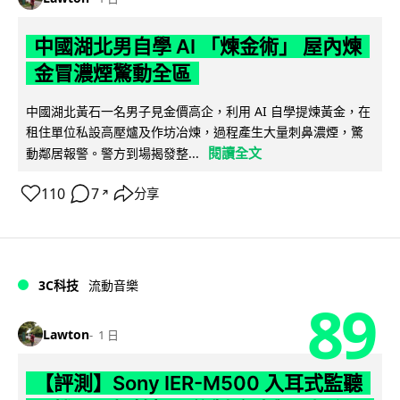
中國湖北男自學 AI 「煉金術」 屋內煉
金冒濃煙驚動全區
中國湖北黃石一名男子見金價高企，利用 AI 自學提煉黃金，在
租住單位私設高壓爐及作坊冶煉，過程產生大量刺鼻濃煙，驚
閱讀全文
動鄰居報警。警方到場揭發整...
110
7
分享
↗
3C科技
流動音樂
89
Lawton
1 日
【評測】Sony IER-M500 入耳式監聽