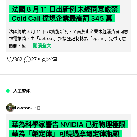
法國 8 月 11 日出新例 未經同意嚴禁
Cold Call 違規企業最高罰 345 萬
法國將於 8 月 11 日起實施新例，全面禁止企業未經消費者同意
致電推銷，由「opt-out」拒接登記制轉為「opt-in」先徵同意
閱讀全文
機制。違...
362
27
分享
↗
人工智能
Lawton
2 日
華為科學家警告 NVIDIA 已近物理極限
華為「韜定律」可繞過摩爾定律瓶頸