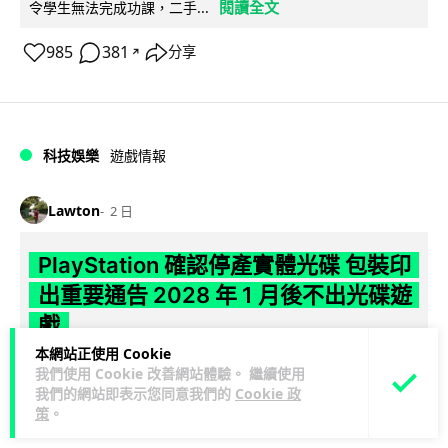
閱讀全文
令學生無法完成功課，二手...
985
381
分享
↗
科技娛樂
遊戲情報
Lawton
2 日
PlayStation 確認停產實體光碟 包裝印
出重要通告 2028 年 1 月後不出光碟遊
戲
本網站正使用 Cookie
Sony 已在 PS5 主機包裝加貼提示貼紙，重申官方 7 月已公布
我們使用 Cookie 改善網站體驗。 繼續使用
計劃：2028 年 1 月起停產新遊戲實體光碟。分析師預期 PS6
我們的網站即表示您同意我們的
Cookie 政
策
。
閱讀全文
因此...