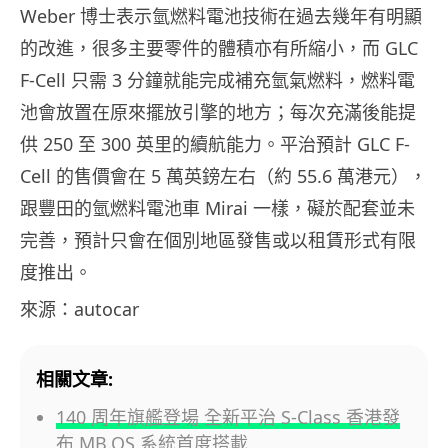
Weber 博士表示氫燃料電池技術在過去幾年有明顯
的改進，很多主要零件的體積亦有所縮小，而 GLC
F-Cell 只需 3 分鐘就能完成補充氫氣燃料，燃料電
池會放置在原來擺放引擎的地方；每次充滿後能提
供 250 至 300 英里的續航能力。平治預計 GLC F-
Cell 的售價會在 5 萬英鎊左右（約 55.6 萬港元），
跟豐田的氫燃料電池車 Mirai 一樣，礙於配套並未
完善，預計只會在個別地區發售或以租賃形式有限
度推出。
來源：autocar
相關文章:
140 周年旗艦登場 全新平治 S-Class 香港發
布 MB.OS 系統首度搭載