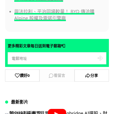
與法拉利、平治同場較量！ BYD 傳洽購
Alpine 股權及雷諾引擎廠
📮
更多精彩文章每日送到電子郵箱
讚好
0
看留言
分享
最新影片