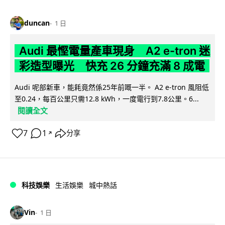
duncan
1 日
Audi 最慳電量產車現身 A2 e-tron 迷
彩造型曝光 快充 26 分鐘充滿 8 成電
Audi 呢部新車，能耗竟然係25年前嘅一半。 A2 e-tron 風阻低
至0.24，每百公里只需12.8 kWh，一度電行到7.8公里。6...
閱讀全文
7
1
分享
↗
科技娛樂
生活娛樂
城中熱話
Vin
1 日