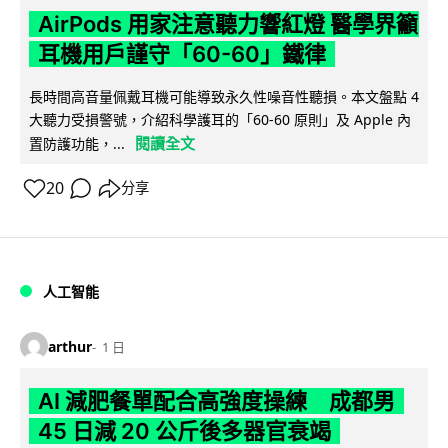
AirPods 用家注意聽力響紅燈 醫學界籲
耳機用戶謹守「60-60」鐵律
長時間高音量佩戴耳機可能導致永久性噪音性聽損。本文盤點 4
大聽力受損警號，介紹科學護耳的「60-60 原則」及 Apple 內
閱讀全文
置防護功能，...
20
分享
人工智能
arthur
1 日
AI 減肥餐單配合高強度操練 成都男
45 日減 20 公斤後多器官衰竭