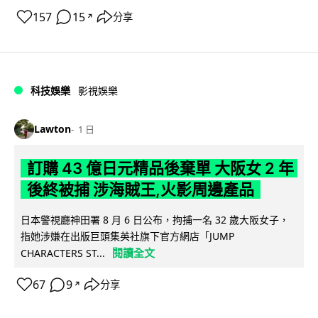
157
15
分享
↗
科技娛樂
影視娛樂
Lawton
1 日
訂購 43 億日元精品後棄單 大阪女 2 年
後終被捕 涉海賊王,火影周邊產品
日本警視廳神田署 8 月 6 日公布，拘捕一名 32 歲大阪女子，
指她涉嫌在出版巨頭集英社旗下官方網店「JUMP
閱讀全文
CHARACTERS ST...
67
9
分享
↗