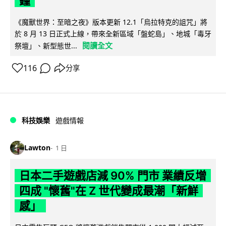
鐘
《魔獸世界：至暗之夜》版本更新 12.1「烏拉特克的詛咒」將
於 8 月 13 日正式上線，帶來全新區域「盤蛇島」、地城「毒牙
閱讀全文
祭壇」、新型態世...
116
分享
科技娛樂
遊戲情報
Lawton
1 日
日本二手遊戲店減 90% 門市 業績反增
四成 "懷舊"在 Z 世代變成最潮「新鮮
感」