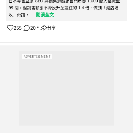
日本零售巨頭 GEO 將懷舊遊戲銷售門市從 1,000 間大幅減至
99 間，但銷售額卻不降反升至過往的 1.4 倍。做到「減店增
閱讀全文
收」奇蹟，...
255
20
分享
↗
ADVERTISEMENT