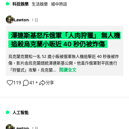
科技娛樂
生活娛樂
城中熱話
Lawton
1 日
澤連斯基怒斥俄軍「人肉狩獵」 無人機
追殺烏克蘭小販近 40 秒仍被炸傷
烏克蘭克爾松一名 52 歲小販被俄軍無人機追擊近 40 秒後被炸
傷，影片由烏克蘭總統澤連斯基公開。他直斥俄軍對平民進行
閱讀全文
「狩獵式」攻擊，烏克蘭...
119
41
分享
↗
人工智能
Lawton
1 日