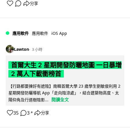
分享
iOS App
應用軟件
應用軟件
Lawton
3 小時
首爾大生 2 星期開發防曬地圖 一日暴增
2 萬人下載衝榜首
【行路都要揀好有遮陰】南韓首爾大學 23 歲學生劉敏俊利用 2
星期開發防曬導航 App「走向陰涼處」，結合建築物高度、太
閱讀全文
陽仰角及行道樹陰影...
35
3
分享
↗