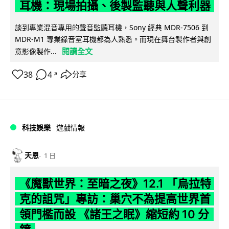
耳機：現場拍攝、後製監聽與人聲利器
談到專業混音專用的聲音監聽耳機，Sony 經典 MDR-7506 到
MDR-M1 專業錄音室耳機都為人熟悉。而現在舞台製作者與創
閱讀全文
意影像製作...
38
4
分享
↗
科技娛樂
遊戲情報
天恩
1 日
《魔獸世界：至暗之夜》12.1 「烏拉特
克的詛咒」專訪：巢穴不為提高世界首
領門檻而設 《諸王之眠》縮短約 10 分