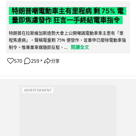
特朗普嘲電動車主有里程病 剩 75% 電
量即焦慮發作 狂言一手終結電車指令
特朗普在拉斯維加斯造勢大會上公開嘲諷電動車車主患有「里
程焦慮病」，聲稱電量剩 75% 便發作，並重申已廢除電動車強
閱讀全文
制令。惟專業車媒隨即反駁，...
570
259
分享
↗
ADVERTISEMENT