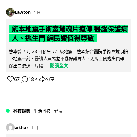
Lawton
1 日
熊本地震手術室驚魂片瘋傳 醫護保護病
人、逃生門 網民讚值得尊敬
熊本縣 7 月 28 日發生 7.1 級地震，熊本綜合醫院手術室鏡頭拍
下地震一刻，醫護人員臨危不亂保護病人，更馬上開逃生門確
閱讀全文
保出口流通。片段...
67
18
分享
↗
科技娛樂
生活科技
健康
arthur
1 日