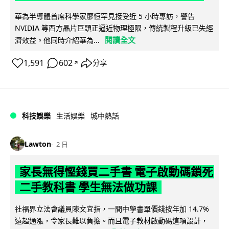
華為半導體首席科學家廖恒罕見接受近 5 小時專訪，警告
NVIDIA 等西方晶片巨頭正逼近物理極限，傳統製程升級已失經
閱讀全文
濟效益。他同時介紹華為...
1,591
602
分享
↗
科技娛樂
生活娛樂
城中熱話
Lawton
2 日
家長無得慳錢買二手書 電子啟動碼鎖死
二手教科書 學生無法做功課
社福界立法會議員陳文宜指，一間中學書單價錢按年加 14.7%
遠超通漲，令家長難以負擔。而且電子教材啟動碼這項設計，