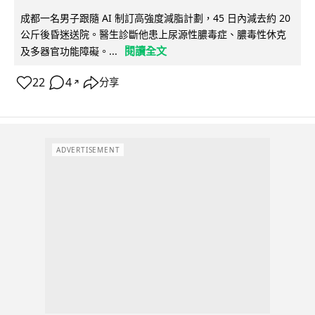
成都一名男子跟隨 AI 制訂高強度減脂計劃，45 日內減去約 20
公斤後昏迷送院。醫生診斷他患上尿源性膿毒症、膿毒性休克
閱讀全文
及多器官功能障礙。...
22
4
分享
↗
ADVERTISEMENT