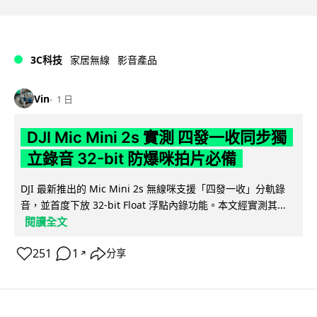
3C科技
家居無線
影音產品
Vin
1 日
DJI Mic Mini 2s 實測 四發一收同步獨
立錄音 32-bit 防爆咪拍片必備
DJI 最新推出的 Mic Mini 2s 無線咪支援「四發一收」分軌錄
音，並首度下放 32-bit Float 浮點內錄功能。本文經實測其...
閱讀全文
251
1
分享
↗