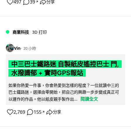
497
39
分享
↗
商業科技
3D 打印
Vin
20 小時
中三巴士鐵路迷 自製紙皮遙控巴士 門,
水撥識郁 + 實時GPS報站
如果你熱愛一件事，你會熱愛到怎樣的程度？一位就讀中三的
巴士鐵路迷，選擇由零開始，把自己的興趣一步步變成真正可
閱讀全文
以運作的作品。他以紙皮親手製作出...
2,769
155
分享
↗