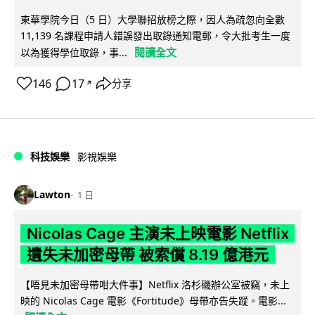
東華學院今日（5 日）大學聯招放榜之際，因人為疏忽向全數
11,139 名課程申請人錯誤發出取錄通知電郵，令大批考生一度
閱讀全文
以為獲得學位取錄，事...
146
17
分享
↗
科技娛樂
影視娛樂
Lawton
1 日
Nicolas Cage 主演未上映電影 Netflix
遺失未加密母帶 被索償 8.19 億港元
【唔見未加密母帶咁大件事】Netflix 洛杉磯辦公室被竊，未上
映的 Nicolas Cage 電影《Fortitude》母帶亦告失蹤。電影...