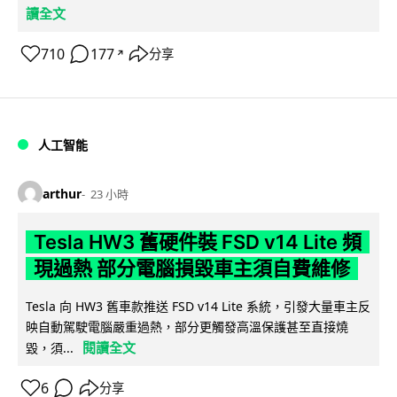
讀全文
710
177
分享
↗
人工智能
arthur
23 小時
Tesla HW3 舊硬件裝 FSD v14 Lite 頻
現過熱 部分電腦損毀車主須自費維修
Tesla 向 HW3 舊車款推送 FSD v14 Lite 系統，引發大量車主反
映自動駕駛電腦嚴重過熱，部分更觸發高溫保護甚至直接燒
閱讀全文
毀，須...
6
分享