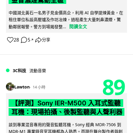
金冒濃煙驚動全區
中國湖北黃石一名男子見金價高企，利用 AI 自學提煉黃金，在
租住單位私設高壓爐及作坊冶煉，過程產生大量刺鼻濃煙，驚
閱讀全文
動鄰居報警。警方到場揭發整...
28
5
分享
↗
3C科技
流動音樂
89
Lawton
14 小時
【評測】Sony IER-M500 入耳式監聽
耳機：現場拍攝、後製監聽與人聲利器
談到專業混音專用的聲音監聽耳機，Sony 經典 MDR-7506 到
MDR-M1 專業錄音室耳機都為人熟悉。而現在舞台製作者與創