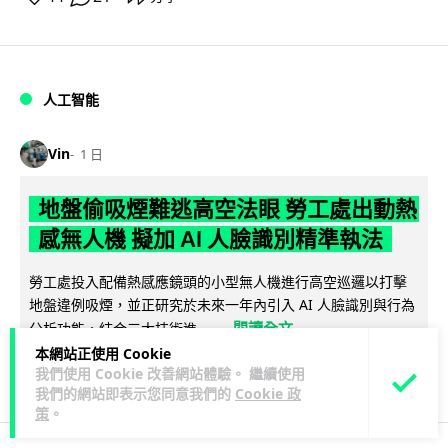
人工智能
Vin
1 日
地盤偷吸煙難逃高空法眼 勞工處出動熱
感無人機 擬加 AI 人臉識別精準執法
勞工處投入配備熱感應鏡頭的小型無人機進行高空巡邏以打擊
地盤違例吸煙，並正研究於未來一年內引入 AI 人臉識別與行為
閱讀全文
分析功能，結合三大技術進一...
本網站正使用 Cookie
246
55
分享
我們使用 Cookie 改善網站體驗。 繼續使用
↗
我們的網站即表示您同意我們的
Cookie 政
策
。