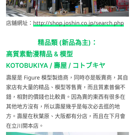
店舖網址：
http://shop.joshin.co.jp/search.php
精品類 (新品為主)：
高質素動漫精品 & 模型
KOTOBUKIYA / 壽屋 / コトブキヤ
壽屋是 Figure 模型製造商，同時亦是販賣商，其自
家店有大量的精品、模型等售賣，而且質素普偏不
錯，相對的價錢也比較貴。因為賣的東西有很多在
其他地方沒有，所以壽屋幾乎是每次必去逛的地
方。壽屋在秋葉原、大阪都有分店，而且在下月會
在立川開本店。