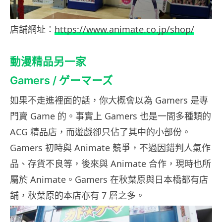
店舖網址：
https://www.animate.co.jp/shop/
動漫精品另一家
Gamers / ゲーマーズ
如果不走進裡面的話，你大概會以為 Gamers 是專
門賣 Game 的。事實上 Gamers 也是一間多種類的
ACG 精品店，而遊戲卻只佔了其中的小部份。
Gamers 初時與 Animate 競爭，不過因錯判人氣作
品、存貨不良等，後來與 Animate 合作，現時也所
屬於 Animate。Gamers 在秋葉原與日本橋都有店
舖，秋葉原的本店亦有 7 層之多。