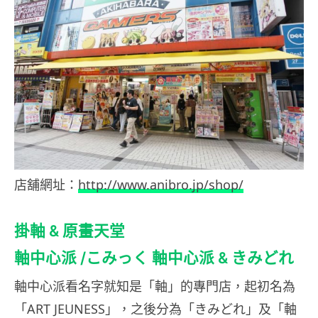
店舖網址：
http://www.anibro.jp/shop/
掛軸 & 原畫天堂
軸中心派 /こみっく 軸中心派 & きみどれ
軸中心派看名字就知是「軸」的專門店，起初名為
「ART JEUNESS」，之後分為「きみどれ」及「軸