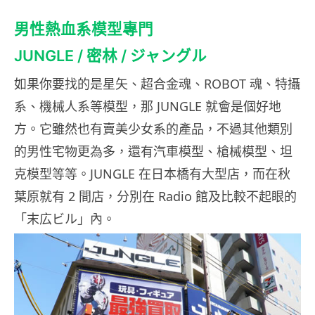
男性熱血系模型專門
JUNGLE / 密林 / ジャングル
如果你要找的是星矢、超合金魂、ROBOT 魂、特攝
系、機械人系等模型，那 JUNGLE 就會是個好地
方。它雖然也有賣美少女系的產品，不過其他類別
的男性宅物更為多，還有汽車模型、槍械模型、坦
克模型等等。JUNGLE 在日本橋有大型店，而在秋
葉原就有 2 間店，分別在 Radio 館及比較不起眼的
「末広ビル」內。