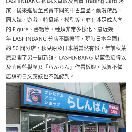
LASHINBANG 初期以買取及售賣 Trading Card 起
家，後來進展至買賣不同的中古產品。動漫精品、
同人誌、遊戲、特攝系、模型等，亦有涉足成人向
的 Figure、書籍等，種類非常多樣化。最近幾
年 LASHINBANG 分店不斷擴張，現時日本全國有
約 50 間分店，秋葉原及日本橋當然有份，年前秋葉
原更開了另一間新館。LASHINBANG 以藍色招牌以
及萌系藍髮腐女「らんらん」作看板娘，就算不懂
店舖的日文應該也不難認到。