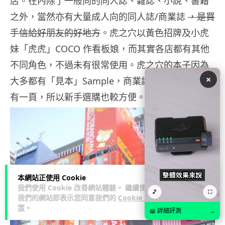
店。在內除了一般向的同人誌、雜誌、小說、書籍
之外，當然亦有大量成人向的同人誌/商業誌
，是買
手信給好朋友的好地方
。虎之穴以黃色招牌及小虎
妹「虎虎」COCO 作看板娘，而其實各店都有其他
不同角色，不過未有很常使用。虎之穴的本子因為
×
大多都有「見本」Sample，商業誌有全本而同人誌
有一頁，所以新手選購也較方便。
本網站正使用 Cookie
我們使用 Cookie 改善網站體驗。 繼續使用
🎵
⛶
我們的網站即表示您同意我們的
Cookie 政
策
。
📖 詳細評測
→