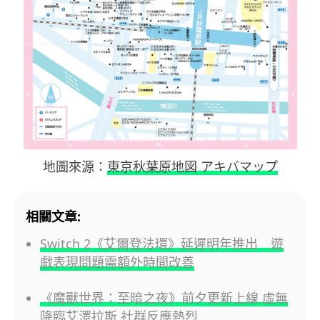
地圖來源：
東京秋葉原地図 アキバマップ
相關文章:
Switch 2《艾爾登法環》延遲明年推出 遊
戲表現問題需額外時間改善
《魔獸世界：至暗之夜》前夕更新上線 虛無
降臨艾澤拉斯 社群反應熱烈