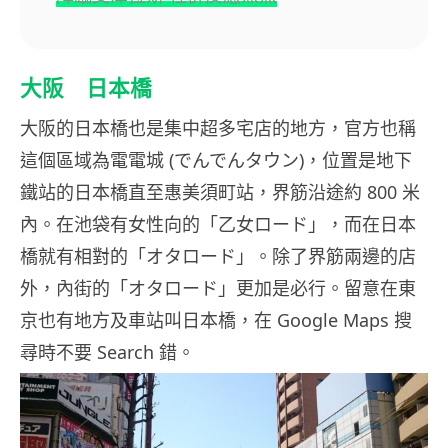
大阪 日本橋
大阪的日本橋也是集中超多宅店的地方，官方也稱
這個區域為電電城 (でんでんタウン)，位置是地下
鐵站的日本橋直至惠美須町站，界筋沿途約 800 米
內。在池袋有女性向的「乙女ロード」，而在日本
橋就有相對的「オタロード」。除了界筋兩邊的店
外，內街的「オタロード」更加是必行。留意在東
京也有地方及車站叫日本橋，在 Google Maps 搜
尋時不要 Search 錯。