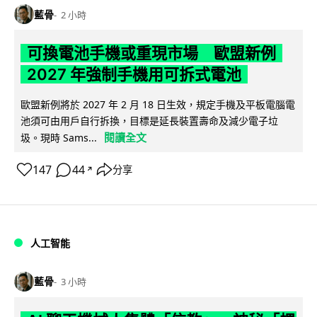
藍骨
2 小時
可換電池手機或重現市場 歐盟新例
2027 年強制手機用可拆式電池
歐盟新例將於 2027 年 2 月 18 日生效，規定手機及平板電腦電
池須可由用戶自行拆換，目標是延長裝置壽命及減少電子垃
閱讀全文
圾。現時 Sams...
147
44
分享
↗
人工智能
藍骨
3 小時