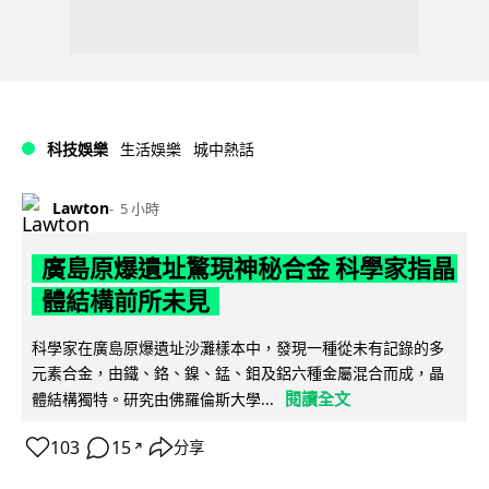
科技娛樂
生活娛樂
城中熱話
Lawton
5 小時
廣島原爆遺址驚現神秘合金 科學家指晶
體結構前所未見
科學家在廣島原爆遺址沙灘樣本中，發現一種從未有記錄的多
元素合金，由鐵、鉻、鎳、錳、鉬及鋁六種金屬混合而成，晶
閱讀全文
體結構獨特。研究由佛羅倫斯大學...
103
15
分享
↗