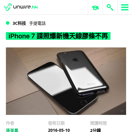
WWDC 2026
GenAI 與雲端科技專區
ERP 與商業 AI
iPhone 7 諜照爆新機天線膠條不再
3C科技
手提電話
iPhone 7 諜照爆新機天線膠條不再
作者
發佈日期
閱讀時間
2016-05-10
唐美鳳
2分鐘