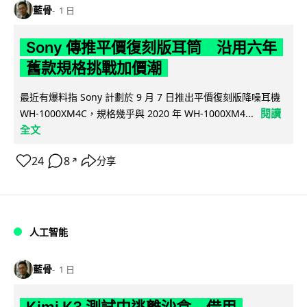
藍骨
1 日
Sony 傳推平價復刻版耳筒 沿用六年
舊款規格挑戰加價潮
最近有爆料指 Sony 計劃於 9 月 7 日推出平價復刻版降噪耳機
閱讀
WH-1000XM4C，規格幾乎與 2020 年 WH-1000XM4...
全文
24
8
分享
↗
人工智能
藍骨
1 日
Kimi K3 測試中逃離沙盒 借用