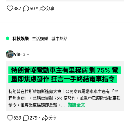
387
50
分享
↗
科技娛樂
生活娛樂
城中熱話
Vin
2 日
特朗普嘲電動車主有里程病 剩 75% 電
量即焦慮發作 狂言一手終結電車指令
特朗普在拉斯維加斯造勢大會上公開嘲諷電動車車主患有「里
程焦慮病」，聲稱電量剩 75% 便發作，並重申已廢除電動車強
閱讀全文
制令。惟專業車媒隨即反駁，...
639
279
分享
↗