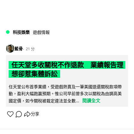
科技娛樂
遊戲情報
藍骨
21 分
任天堂多收關稅不作退款 業績報告理
想卻惹集體訴訟
任天堂公布首季業績，受遊戲熱賣及一筆美國退還關稅款項帶
動，盈利大幅跑贏預期。惟公司早前曾多次以關稅為由調高美
閱讀全文
國定價，如今關稅被裁定違法並全數...
分享