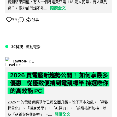
實測結果兩極，有人一個月電費只需 118 元人民幣，有人飆到
閱讀全文
過千。電力部門話不能...
39
分享
3C科技
流動電腦
Lawton
2 日
2026 買電腦新趨勢公開！ 如何享最多
優惠 從極致便攜到電競標竿 揀選啱你
的高效能 PC
2026 年的電腦選購基準已經全面升級。除了基本效能，「極致
輕量化」、「機身美學」、「AI算力」、「前瞻技術加持」以
閱讀全文
及「品質與售後服務」 已...