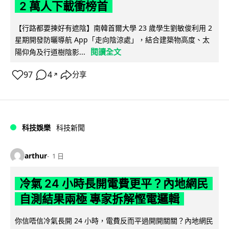
2 萬人下載衝榜首
【行路都要揀好有遮陰】南韓首爾大學 23 歲學生劉敏俊利用 2
星期開發防曬導航 App「走向陰涼處」，結合建築物高度、太
閱讀全文
陽仰角及行道樹陰影...
97
4
分享
↗
科技娛樂
科技新聞
arthur
1 日
冷氣 24 小時長開電費更平？內地網民
自測結果兩極 專家拆解慳電邏輯
你信唔信冷氣長開 24 小時，電費反而平過開開關關？內地網民