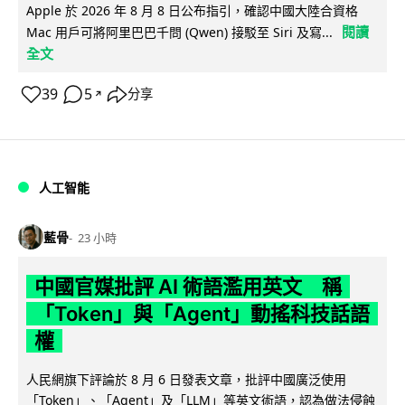
Apple 於 2026 年 8 月 8 日公布指引，確認中國大陸合資格
閱讀
Mac 用戶可將阿里巴巴千問 (Qwen) 接駁至 Siri 及寫...
全文
39
5
分享
↗
人工智能
藍骨
23 小時
中國官媒批評 AI 術語濫用英文 稱
「Token」與「Agent」動搖科技話語
權
人民網旗下評論於 8 月 6 日發表文章，批評中國廣泛使用
「Token」、「Agent」及「LLM」等英文術語，認為做法侵蝕