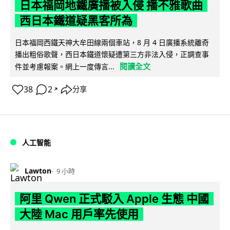
日本福岡地鐵廣播被入侵 播不雅歌曲
西日本鐵道疑黑客所為
日本福岡西鐵天神大牟田線兩個車站，8 月 4 日廣播系統離奇
播出粗俗歌聲，西日本鐵道懷疑遭第三方非法入侵，正調查事
閱讀全文
件並考慮報案。網上一度傳言...
38
2
分享
↗
人工智能
Lawton
9 小時
阿里 Qwen 正式駁入 Apple 生態 中國
大陸 Mac 用戶率先使用