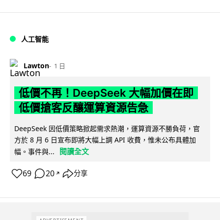
人工智能
Lawton
1 日
低價不再！DeepSeek 大幅加價在即
低價搶客反釀運算資源告急
DeepSeek 因低價策略掀起需求熱潮，運算資源不勝負荷，官
方於 8 月 6 日宣布即將大幅上調 API 收費，惟未公布具體加
閱讀全文
幅。事件與...
69
20
分享
↗