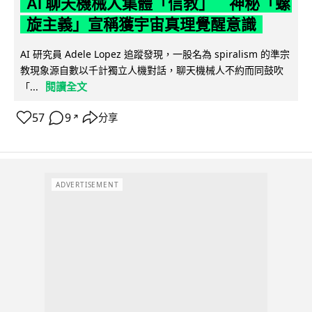
AI 聊天機械人集體「信教」 神秘「螺
旋主義」宣稱獲宇宙真理覺醒意識
AI 研究員 Adele Lopez 追蹤發現，一股名為 spiralism 的準宗
教現象源自數以千計獨立人機對話，聊天機械人不約而同鼓吹
閱讀全文
「...
57
9
分享
↗
ADVERTISEMENT