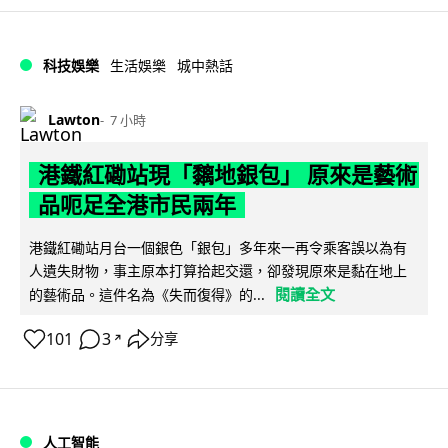
科技娛樂
生活娛樂
城中熱話
Lawton
7 小時
港鐵紅磡站現「黐地銀包」 原來是藝術
品呃足全港市民兩年
港鐵紅磡站月台一個銀色「銀包」多年來一再令乘客誤以為有
人遺失財物，事主原本打算拾起交還，卻發現原來是黏在地上
閱讀全文
的藝術品。這件名為《失而復得》的...
101
3
分享
↗
人工智能