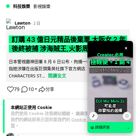
科技娛樂
影視娛樂
Lawton
2 日
訂購 43 億日元精品後棄單 大阪女 2 年
×
後終被捕 涉海賊王,火影周邊產品
日本警視廳神田署 8 月 6 日公布，拘捕一名 32 歲大阪女子，
指她涉嫌在出版巨頭集英社旗下官方網店「JUMP
閱讀全文
CHARACTERS ST...
79
10
分享
↗
本網站正使用 Cookie
我們使用 Cookie 改善網站體驗。 繼續使用
🎵
⛶
我們的網站即表示您同意我們的
Cookie 政
商業科技
資訊保安
策
。
📖 詳細評測
→