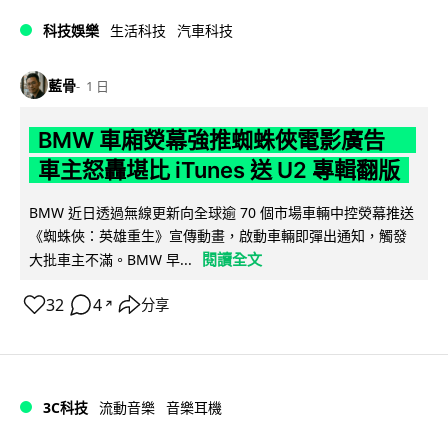
科技娛樂
生活科技
汽車科技
藍骨
1 日
BMW 車廂熒幕強推蜘蛛俠電影廣告
車主怒轟堪比 iTunes 送 U2 專輯翻版
BMW 近日透過無線更新向全球逾 70 個市場車輛中控熒幕推送
《蜘蛛俠：英雄重生》宣傳動畫，啟動車輛即彈出通知，觸發
閱讀全文
大批車主不滿。BMW 早...
32
4
分享
↗
3C科技
流動音樂
音樂耳機