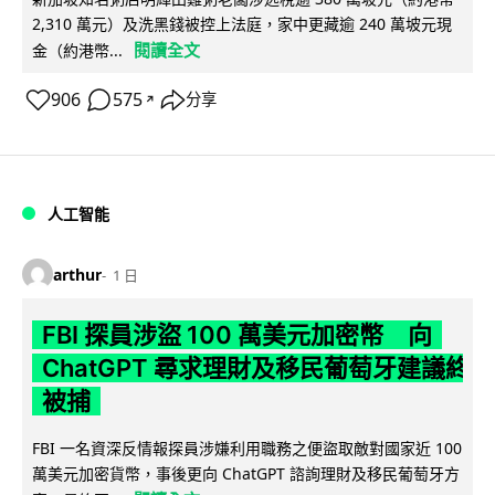
2,310 萬元）及洗黑錢被控上法庭，家中更藏逾 240 萬坡元現
閱讀全文
金（約港幣...
906
575
分享
↗
人工智能
arthur
1 日
FBI 探員涉盜 100 萬美元加密幣 向
ChatGPT 尋求理財及移民葡萄牙建議終
被捕
FBI 一名資深反情報探員涉嫌利用職務之便盜取敵對國家近 100
萬美元加密貨幣，事後更向 ChatGPT 諮詢理財及移民葡萄牙方