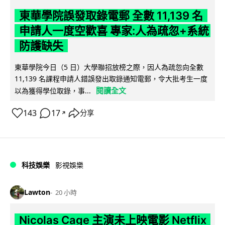
東華學院誤發取錄電郵 全數 11,139 名
申請人一度空歡喜 專家:人為疏忽+系統
防護缺失
東華學院今日（5 日）大學聯招放榜之際，因人為疏忽向全數
11,139 名課程申請人錯誤發出取錄通知電郵，令大批考生一度
閱讀全文
以為獲得學位取錄，事...
143
17
分享
↗
科技娛樂
影視娛樂
Lawton
20 小時
Nicolas Cage 主演未上映電影 Netflix