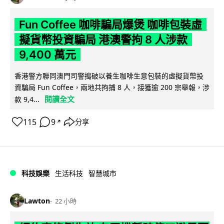
Fun Coffee 咖啡騙局爆煲 咖啡包裝虛
擬貨幣投資騙局 港澳警拘 8 人涉款
9,400 萬元
香港警方聯同澳門司警搗破以養生咖啡生意包裝的虛擬貨幣投
資騙局 Fun Coffee，兩地共拘捕 8 人，接獲逾 200 宗舉報，涉
閱讀全文
款 9,4...
115
9
分享
↗
科技娛樂
生活科技
智慧城市
Lawton
22 小時