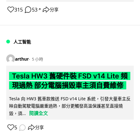
315
53
分享
↗
人工智能
arthur
5 小時
Tesla HW3 舊硬件裝 FSD v14 Lite 頻
現過熱 部分電腦損毀車主須自費維修
Tesla 向 HW3 舊車款推送 FSD v14 Lite 系統，引發大量車主反
映自動駕駛電腦嚴重過熱，部分更觸發高溫保護甚至直接燒
閱讀全文
毀，須...
5
分享