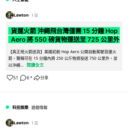
Lawton
1 日
貨運火箭 沖繩飛台灣僅需 15 分鐘 Hop
Aero 將 550 磅貨物運送至 725 公里外
【真正用火箭送貨】美國初創 Hop Aero 公開自動駕駛貨運火
箭，聲稱可在 15 分鐘內將 250 公斤物資投送 750 公里外，並
閱讀全文
以沖繩...
51
6
分享
↗
科技娛樂
遊戲情報
Lawton
1 日