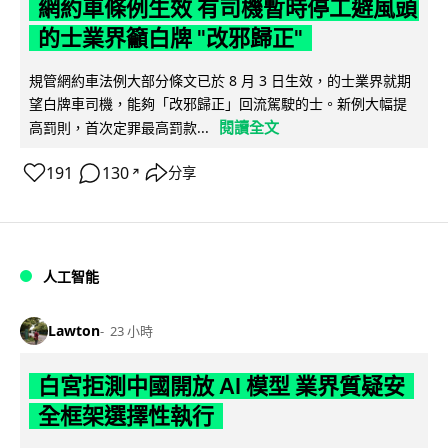
網約車條例生效 有司機暫時停工避風頭
的士業界籲白牌 "改邪歸正"
規管網約車法例大部分條文已於 8 月 3 日生效，的士業界就期
望白牌車司機，能夠「改邪歸正」回流駕駛的士。新例大幅提
閱讀全文
高罰則，首次定罪最高罰款...
191
130
分享
↗
人工智能
Lawton
23 小時
白宮拒測中國開放 AI 模型 業界質疑安
全框架選擇性執行