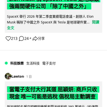
強兩間硬件公司 「除了中國之外」
SpaceX 舉行 2026 年第二季度業績電話會議，創辦人 Elon
閱讀
Musk 稱除了中國之外 SpaceX 與 Tesla 是地球硬件實...
全文
213
24
分享
↗
科技娛樂
生活科技
電子支付
Lawton
1 日
當電子支付大行其道 屈穎妍: 商戶只收
現金 唯一可能是逃稅 倡稅局主動調查
新加坡知名粥店明輝田雞粥老闆涉逃稅逾 380 萬坡元（約港幣