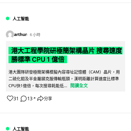
人工智能
arthur
6 小時
港大工程學院研極簡架構晶片 搜尋速度
勝標準 CPU 1 億倍
港大團隊研發極簡架構模擬內容尋址記憶體（CAM）晶片，用
二硫化鉬及半金屬銻克服傳輸瓶頸，漢明距離計算速度比標準
閱讀全文
CPU快1億倍，每次搜尋耗能低...
31
13
分享
↗
人工智能