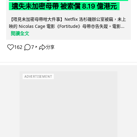
遺失未加密母帶 被索償 8.19 億港元
【唔見未加密母帶咁大件事】Netflix 洛杉磯辦公室被竊，未上
映的 Nicolas Cage 電影《Fortitude》母帶亦告失蹤。電影...
閱讀全文
162
7
分享
↗
ADVERTISEMENT