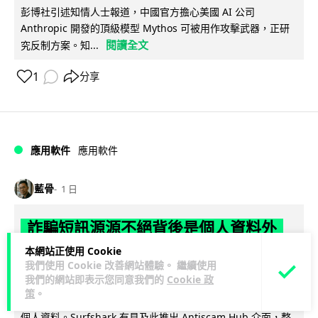
彭博社引述知情人士報道，中國官方擔心美國 AI 公司
Anthropic 開發的頂級模型 Mythos 可被用作攻擊武器，正研
閱讀全文
究反制方案。知...
1
分享
應用軟件
應用軟件
藍骨
1 日
詐騙短訊源源不絕背後是個人資料外
洩 Surfshark Antiscam Hub 由源頭
本網站正使用 Cookie
我們使用 Cookie 改善網站體驗。 繼續使用
減少數據曝光
我們的網站即表示您同意我們的
Cookie 政
策
。
隨著香港釣魚騙案大幅上升，騙徒大量發送假冒機構短訊套取
個人資料。Surfshark 有見及此推出 Antiscam Hub 介面，整