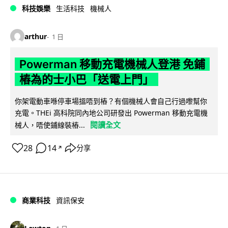
科技娛樂
生活科技
機械人
arthur
1 日
Powerman 移動充電機械人登港 免鋪
樁為的士小巴「送電上門」
你架電動車喺停車場搵唔到樁？有個機械人會自己行過嚟幫你
充電。THEi 高科院同內地公司研發出 Powerman 移動充電機
閱讀全文
械人，唔使鋪線裝樁...
28
14
分享
↗
商業科技
資訊保安