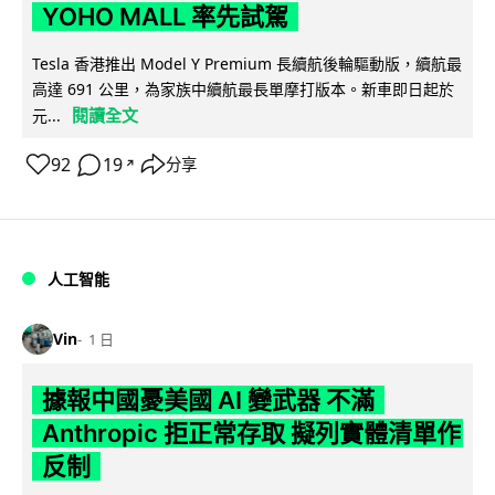
YOHO MALL 率先試駕
Tesla 香港推出 Model Y Premium 長續航後輪驅動版，續航最
高達 691 公里，為家族中續航最長單摩打版本。新車即日起於
閱讀全文
元...
92
19
分享
↗
人工智能
Vin
1 日
據報中國憂美國 AI 變武器 不滿
Anthropic 拒正常存取 擬列實體清單作
反制