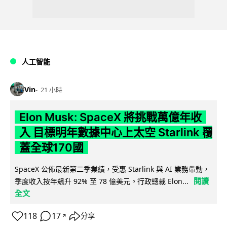
人工智能
Vin
21 小時
Elon Musk: SpaceX 將挑戰萬億年收
入 目標明年數據中心上太空 Starlink 覆
蓋全球170國
SpaceX 公佈最新第二季業績，受惠 Starlink 與 AI 業務帶動，
閱讀
季度收入按年飆升 92% 至 78 億美元。行政總裁 Elon...
全文
118
17
分享
↗