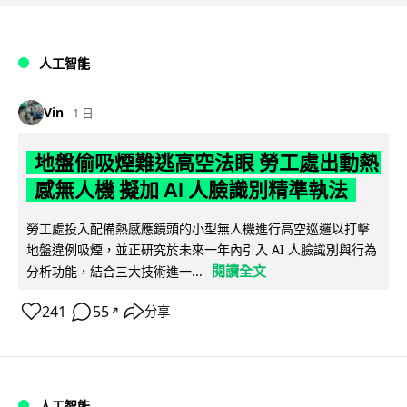
人工智能
Vin
1 日
地盤偷吸煙難逃高空法眼 勞工處出動熱
感無人機 擬加 AI 人臉識別精準執法
勞工處投入配備熱感應鏡頭的小型無人機進行高空巡邏以打擊
地盤違例吸煙，並正研究於未來一年內引入 AI 人臉識別與行為
閱讀全文
分析功能，結合三大技術進一...
241
55
分享
↗
人工智能