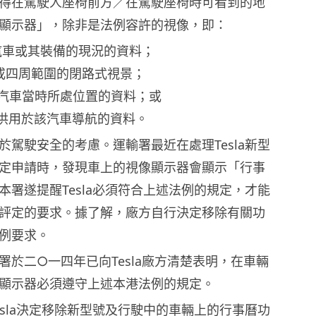
得在駕駛人座椅前方／在駕駛座椅時可看到的地
顯示器」，除非是法例容許的視像，即：
汽車或其裝備的現況的資料；
車或四周範圍的閉路式視景；
於該汽車當時所處位置的資料；或
只供用於該汽車導航的資料。
於駕駛安全的考慮。運輸署最近在處理Tesla新型
定申請時，發現車上的視像顯示器會顯示「行事
本署遂提醒Tesla必須符合上述法例的規定，才能
評定的要求。據了解，廠方自行決定移除有關功
例要求。
署於二○一四年已向Tesla廠方清楚表明，在車輛
顯示器必須遵守上述本港法例的規定。
esla決定移除新型號及行駛中的車輛上的行事曆功