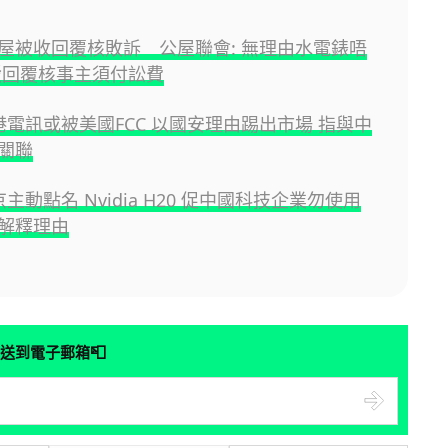
屋被收回覆核敗訴 公屋聯會: 無理由水電錶唔
駁回覆核事主須付訟費
香港電訊或被美國FCC 以國安理由踢出市場 指與中
關聯
京主動點名 Nvidia H20 促中國科技企業勿使用
解釋理由
📮
送到電子郵箱