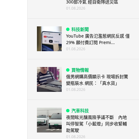
300部冷氣 經自衛隊送災區
01.08.2026
科技新聞
YouTube 廣告氾濫惹網民反感 僅
29% 願付費訂閱 Premi...
01.08.2026
買物情報
俄男網購高價顯示卡 現場拆封驚
變瓶裝水 網民：「真水貨」
01.08.2026
汽車科技
夜間眩光釀風險爭議不斷 內地
叫停智駕「小藍燈」同步收緊輔
助駕駛
01.08.2026