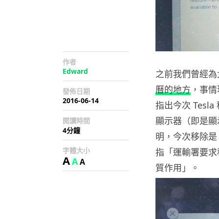
作者
Edward
之前我們曾經為
曆的地方
，事情
發佈日期
2016-06-14
指出今次 Tes
顯示器（即是顯示熒
閱讀時間
4分鐘
明，今次移除是 T
字體大小
指「運輸署要求
A
A
A
質作用」。