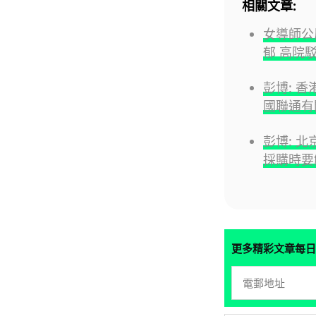
相關文章:
女導師公
郁 高院
彭博: 
國聯通有
彭博: 北
採購時要
更多精彩文章每日