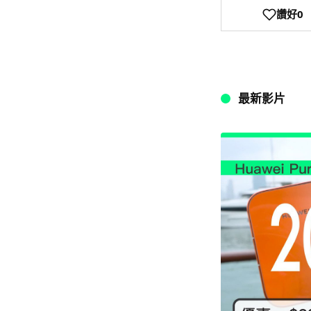
讚好
0
最新影片