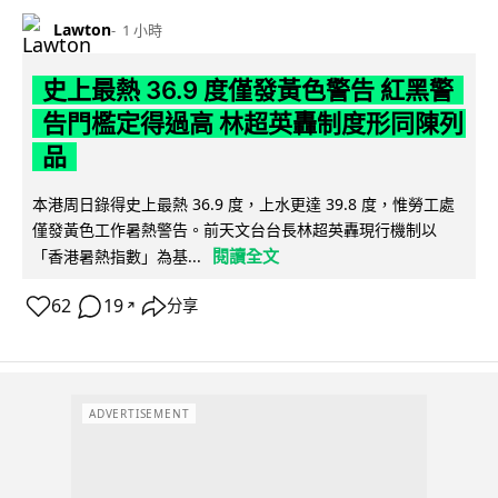
Lawton
1 小時
史上最熱 36.9 度僅發黃色警告 紅黑警
告門檻定得過高 林超英轟制度形同陳列
品
本港周日錄得史上最熱 36.9 度，上水更達 39.8 度，惟勞工處
僅發黃色工作暑熱警告。前天文台台長林超英轟現行機制以
閱讀全文
「香港暑熱指數」為基...
62
19
分享
↗
ADVERTISEMENT