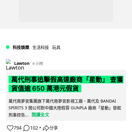
科技娛樂
生活科技
玩具
Lawton
4 小時
萬代刑事追擊假高達廠商「星動」 查獲
貨值逾 650 萬港元假貨
萬代南夢宮集團旗下萬代南夢宮影視工廠、萬代及 BANDAI
SPIRITS 3 間公司對中國大陸假冒 GUNPLA 廠商「星動」發起
閱讀全文
刑事控告...
794
102
分享
↗