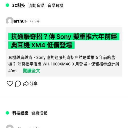
3C科技
流動音樂
音樂耳機
arthur
7 小時
抗通脹奇招？傳 Sony 擬重推六年前經
典耳機 XM4 低價登場
耳機越賣越貴，Sony 應對通脹的奇招居然是重推 6 年前的舊
機？ 消息指平價版 WH-1000XM4C 9 月登場，保留摺疊設計與
閱讀全文
40m...
分享
科技娛樂
遊戲情報