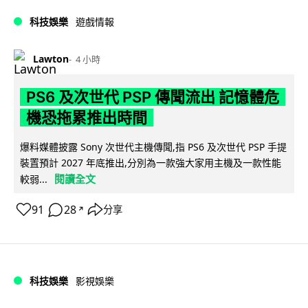
科技娛樂
遊戲情報
Lawton
4 小時
PS6 及次世代 PSP 傳聞流出 記憶體危
機恐拖累推出時間
爆料媒體披露 Sony 次世代主機傳聞,指 PS6 及次世代 PSP 手提
裝置預計 2027 年底推出,分別為一款強大家用主機及一款性能
閱讀全文
較弱...
91
28
分享
↗
科技娛樂
影視娛樂