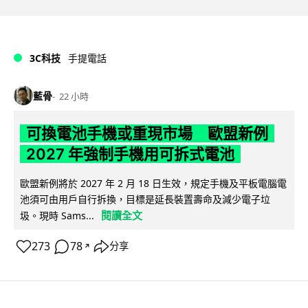
3C科技
手提電話
藍骨
22 小時
可換電池手機或重現市場 歐盟新例
2027 年強制手機用可拆式電池
歐盟新例將於 2027 年 2 月 18 日生效，規定手機及平板電腦電
池須可由用戶自行拆換，目標是延長裝置壽命及減少電子垃
閱讀全文
圾。現時 Sams...
273
78
分享
↗