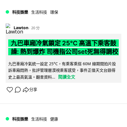
科技娛樂
生活科技
環保
Lawton
20 分
九巴車廂冷氣鎖定 25°C 高溫下乘客鼓
譟: 熱到爆炸 司機指公司set死無得調校
九巴車廂冷氣統一設定 25°C，有乘客乘搭 60M 線期間拍片投
訴車廂悶熱，批評管理層漠視乘客感受，事件正值天文台錄得
閱讀全文
史上最高氣溫。翻查資料...
分享
科技娛樂
生活科技
健康