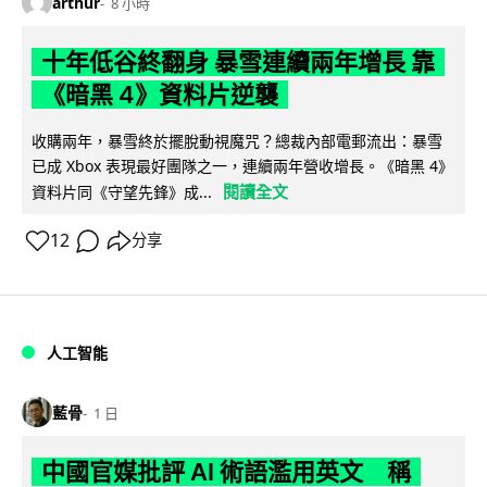
arthur
8 小時
十年低谷終翻身 暴雪連續兩年增長 靠
《暗黑 4》資料片逆襲
收購兩年，暴雪終於擺脫動視魔咒？總裁內部電郵流出：暴雪
已成 Xbox 表現最好團隊之一，連續兩年營收增長。《暗黑 4》
閱讀全文
資料片同《守望先鋒》成...
12
分享
人工智能
藍骨
1 日
中國官媒批評 AI 術語濫用英文 稱