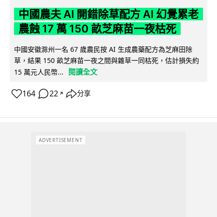
中國農夫 AI 開錯除草配方 AI 幻覺累老
農蝕 17 萬 150 畝芝麻苗一夜枯死
中國安徽滁州一名 67 歲農民按 AI 生成農藥配方為芝麻田除
草，結果 150 畝芝麻苗一夜之間與雜草一同枯死，估計損失約
閱讀全文
15 萬元人民幣...
164
22
分享
↗
ADVERTISEMENT