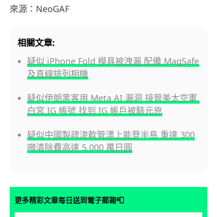
來源：NeoGAF
相關文章:
疑似 iPhone Fold 模具被洩漏 配備 MagSafe
及直線排列相機
疑似伊朗黑客用 Meta AI 漏洞 接管美太空軍,
白宮 IG 帳號 找到 IG 帳戶被駭元兇
疑似中國製疏浚軟管漂上能登半島 重達 300
噸清除費高達 5,000 萬日圓
📮
更多精彩文章每日送到電子郵箱