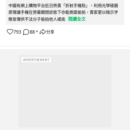
中國有網上購物平台近日熱賣「折射手機殼」，利用光學稜鏡
原理讓手機在熒幕關閉狀態下亦能側面偷拍，賣家更以暗示字
閱讀全文
眼宣傳供不法分子偷拍他人裙底
793
88
分享
↗
ADVERTISEMENT