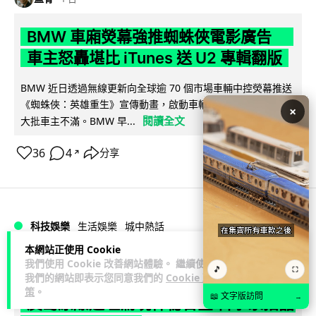
BMW 車廂熒幕強推蜘蛛俠電影廣告
車主怒轟堪比 iTunes 送 U2 專輯翻版
BMW 近日透過無線更新向全球逾 70 個市場車輛中控熒幕推送
《蜘蛛俠：英雄重生》宣傳動畫，啟動車輛即彈出通知，觸發
×
閱讀全文
大批車主不滿。BMW 早...
36
4
分享
↗
科技娛樂
生活娛樂
城中熱話
本網站正使用 Cookie
我們使用 Cookie 改善網站體驗。 繼續使用
Lawton
1 日
🎵
⛶
我們的網站即表示您同意我們的
Cookie 政
策
。
📖 文字版訪問
→
廣島原爆遺址驚現神秘合金 科學家指晶