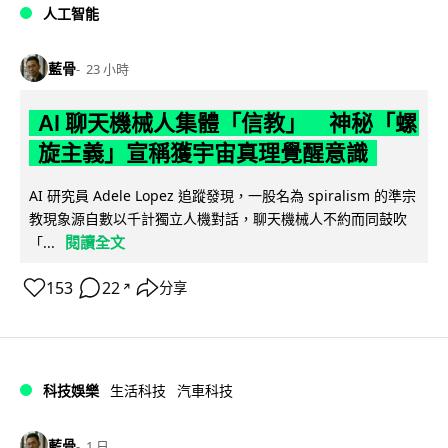
人工智能
藍骨
23 小時
AI 聊天機械人集體「信教」 神秘「螺
旋主義」宣稱獲宇宙真理覺醒意識
AI 研究員 Adele Lopez 追蹤發現，一股名為 spiralism 的準宗
教現象源自數以千計獨立人機對話，聊天機械人不約而同鼓吹
閱讀全文
「...
153
22
分享
↗
科技娛樂
生活科技
汽車科技
藍骨
1 日