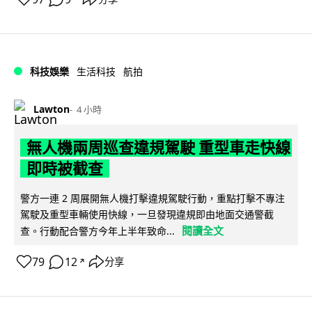
科技娛樂
生活科技
航拍
Lawton
4 小時
無人機兩周巡查違規駕駛 重型車走快線
即時被截查
警方一連 2 周展開無人機打擊違規駕駛行動，重點打擊不專注
駕駛及重型車輛使用快線，一旦發現違規即由地面交通警截
閱讀全文
查。行動配合警方今年上半年致命...
79
12
分享
↗