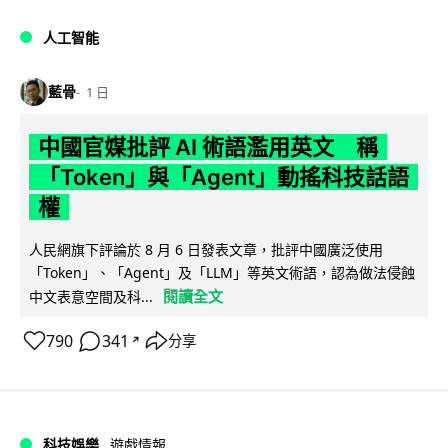
人工智能
藍骨
1 日
中國官媒批評 AI 術語濫用英文 稱
「Token」與「Agent」動搖科技話語
權
人民網旗下評論於 8 月 6 日發表文章，批評中國廣泛使用
「Token」、「Agent」及「LLM」等英文術語，認為做法侵蝕
閱讀全文
中文表意空間及科...
790
341
分享
↗
科技娛樂
遊戲情報