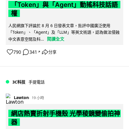
「Token」與「Agent」動搖科技話語
權
人民網旗下評論於 8 月 6 日發表文章，批評中國廣泛使用
「Token」、「Agent」及「LLM」等英文術語，認為做法侵蝕
閱讀全文
中文表意空間及科...
790
341
分享
↗
3C科技
手提電話
Lawton
19 小時
網店熱賣折射手機殼 光學稜鏡變偷拍神
器