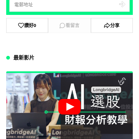
讚好
0
看留言
分享
最新影片