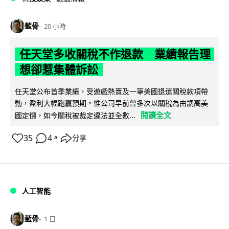
藍骨
20 小時
任天堂多收關稅不作退款 業績報告理
想卻惹集體訴訟
任天堂公布首季業績，受遊戲熱賣及一筆美國退還關稅款項帶
動，盈利大幅跑贏預期。惟公司早前曾多次以關稅為由調高美
閱讀全文
國定價，如今關稅被裁定違法並全數...
35
4
分享
↗
人工智能
藍骨
1 日