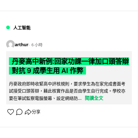
人工智能
arthur
6 小時
丹麥高中新例:回家功課一律加口頭答辯
對抗 9 成學生用 AI 作弊
丹麥政府即時收緊高中評核規則，要求學生為在家完成書面考
試接受口頭答辯，藉此核實作品是否由學生自行完成。學校亦
閱讀全文
要在筆試監察電腦螢幕、設定網絡防...
分享