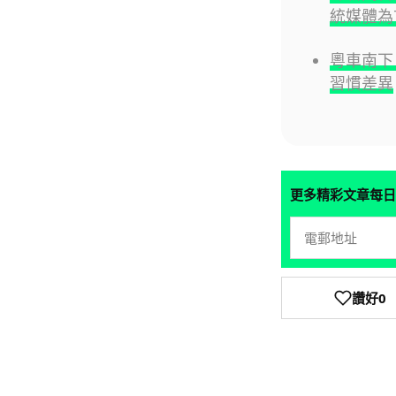
統媒體為
粵車南下
習慣差異
更多精彩文章每日
讚好
0