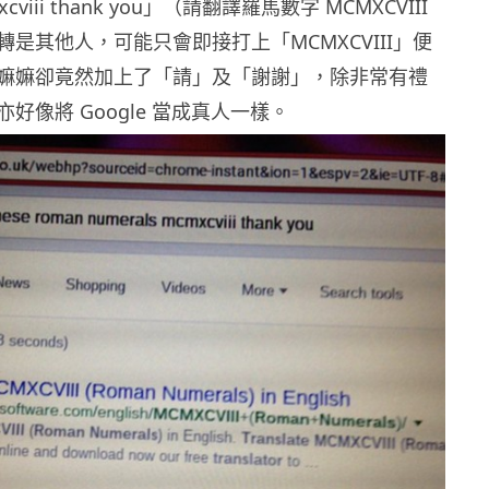
mxcviii thank you」（請翻譯羅馬數字 MCMXCVIII
是其他人，可能只會即接打上「MCMXCVIII」便
嫲嫲卻竟然加上了「請」及「謝謝」，除非常有禮
好像將 Google 當成真人一樣。