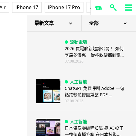
Air
iPhone 17
iPhone 17 Pro
AirPods Pro 3
Ap
最新文章
全部
流動電腦
2026 買電腦新趨勢公開！ 如何
享最多優惠 從極致便攜到電...
07.08.2026
人工智能
ChatGPT 免費呼叫 Adobe 一句
話跨軟體修圖兼整 PDF ...
07.08.2026
人工智能
日本偶像零編程知識 靠 AI 搞了
一整個直播系統 在日本技術...