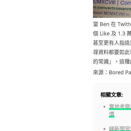
當 Ben 在 T
個 Like 及
甚至更有人指這是
尋資料都要如此
的常識」，這種
來源：Bored Pa
相關文章:
實地考察
慣
睇新聞習