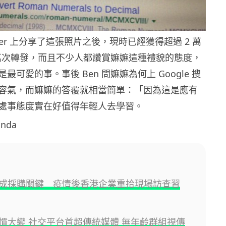
witter 上分享了這張照片之後，現時已經獲得超過 2 萬
 1.3 萬次轉發，而且不少人都讚賞嫲嫲這種禮貌的態度，
最可愛的事。事後 Ben 問嫲嫲為何上 Google 搜
容氣，而嫲嫲的答覆就相當簡單：「因為這是應有
處事態度實在好值得年輕人去學習。
nda
成採購關鍵 疫情後香港企業重拾現場訪查習
慣大變 社交平台首超傳統媒體 無年齡群組視傳