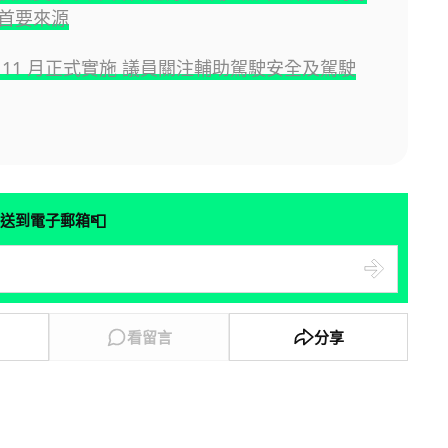
首要來源
 11 月正式實施 議員關注輔助駕駛安全及駕駛
📮
送到電子郵箱
看留言
分享