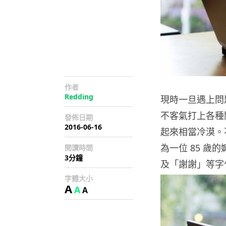
作者
Redding
現時一旦遇上問題
不客氣打上各種
發佈日期
2016-06-16
起來相當冷漠。
為一位 85 歲
閱讀時間
3分鐘
及「謝謝」等字
字體大小
A
A
A