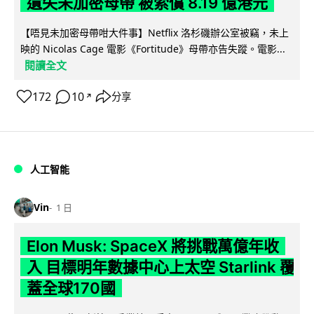
遺失未加密母帶 被索償 8.19 億港元
【唔見未加密母帶咁大件事】Netflix 洛杉磯辦公室被竊，未上
映的 Nicolas Cage 電影《Fortitude》母帶亦告失蹤。電影...
閱讀全文
172
10
分享
↗
人工智能
Vin
1 日
Elon Musk: SpaceX 將挑戰萬億年收
入 目標明年數據中心上太空 Starlink 覆
蓋全球170國