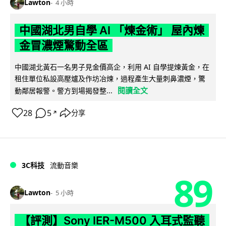
Lawton
4 小時
中國湖北男自學 AI 「煉金術」 屋內煉
金冒濃煙驚動全區
中國湖北黃石一名男子見金價高企，利用 AI 自學提煉黃金，在
租住單位私設高壓爐及作坊冶煉，過程產生大量刺鼻濃煙，驚
閱讀全文
動鄰居報警。警方到場揭發整...
28
5
分享
↗
3C科技
流動音樂
89
Lawton
5 小時
【評測】Sony IER-M500 入耳式監聽