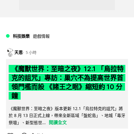
科技娛樂
遊戲情報
天恩
5 小時
《魔獸世界：至暗之夜》12.1 「烏拉特
克的詛咒」專訪：巢穴不為提高世界首
領門檻而設 《諸王之眠》縮短約 10 分
鐘
《魔獸世界：至暗之夜》版本更新 12.1「烏拉特克的詛咒」將
於 8 月 13 日正式上線，帶來全新區域「盤蛇島」、地城「毒牙
閱讀全文
祭壇」、新型態世...