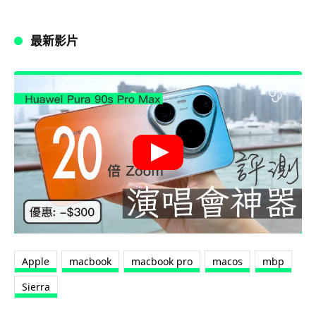
最新影片
Apple
macbook
macbook pro
macos
mbp
Sierra