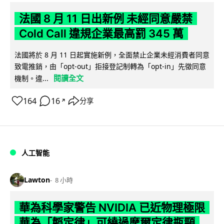
法國 8 月 11 日出新例 未經同意嚴禁
Cold Call 違規企業最高罰 345 萬
法國將於 8 月 11 日起實施新例，全面禁止企業未經消費者同意
致電推銷，由「opt-out」拒接登記制轉為「opt-in」先徵同意
閱讀全文
機制。違...
164
16
分享
↗
人工智能
Lawton
8 小時
華為科學家警告 NVIDIA 已近物理極限
華為「韜定律」可繞過摩爾定律瓶頸