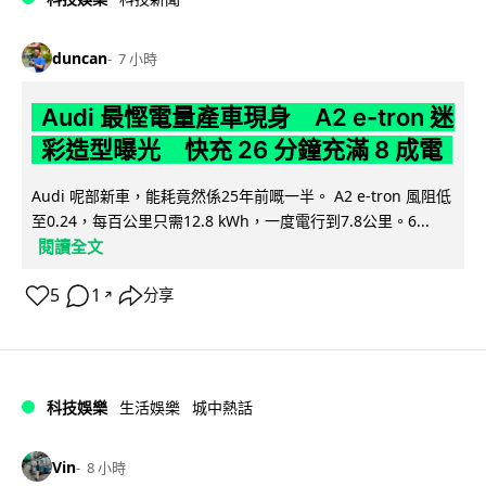
duncan
7 小時
Audi 最慳電量產車現身 A2 e-tron 迷
彩造型曝光 快充 26 分鐘充滿 8 成電
Audi 呢部新車，能耗竟然係25年前嘅一半。 A2 e-tron 風阻低
至0.24，每百公里只需12.8 kWh，一度電行到7.8公里。6...
閱讀全文
5
1
分享
↗
科技娛樂
生活娛樂
城中熱話
Vin
8 小時