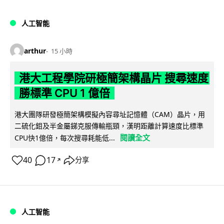
人工智能
arthur
15 小時
港大工程學院研極簡架構晶片 搜尋速度
勝標準 CPU 1 億倍
港大團隊研發極簡架構模擬內容尋址記憶體（CAM）晶片，用
二硫化鉬及半金屬銻克服傳輸瓶頸，漢明距離計算速度比標準
閱讀全文
CPU快1億倍，每次搜尋耗能低...
40
17
分享
↗
人工智能