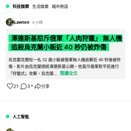
科技娛樂
生活娛樂
城中熱話
Lawton
4 小時
澤連斯基怒斥俄軍「人肉狩獵」 無人機
追殺烏克蘭小販近 40 秒仍被炸傷
烏克蘭克爾松一名 52 歲小販被俄軍無人機追擊近 40 秒後被炸
傷，影片由烏克蘭總統澤連斯基公開。他直斥俄軍對平民進行
閱讀全文
「狩獵式」攻擊，烏克蘭...
21
3
分享
↗
人工智能