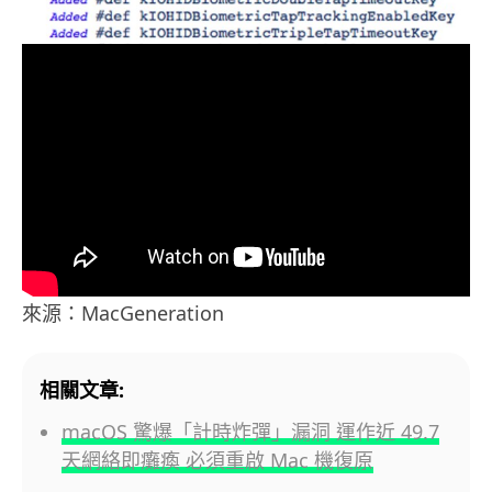
來源：MacGeneration
相關文章:
macOS 驚爆「計時炸彈」漏洞 運作近 49.7
天網絡即癱瘓 必須重啟 Mac 機復原