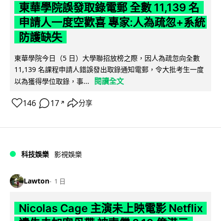
東華學院誤發取錄電郵 全數 11,139 名
申請人一度空歡喜 專家:人為疏忽+系統
防護缺失
東華學院今日（5 日）大學聯招放榜之際，因人為疏忽向全數
11,139 名課程申請人錯誤發出取錄通知電郵，令大批考生一度
閱讀全文
以為獲得學位取錄，事...
146
17
分享
↗
科技娛樂
影視娛樂
Lawton
1 日
Nicolas Cage 主演未上映電影 Netflix