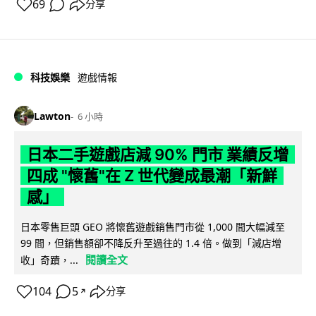
69
分享
科技娛樂
遊戲情報
Lawton
6 小時
日本二手遊戲店減 90% 門市 業績反增
四成 "懷舊"在 Z 世代變成最潮「新鮮
感」
日本零售巨頭 GEO 將懷舊遊戲銷售門市從 1,000 間大幅減至
99 間，但銷售額卻不降反升至過往的 1.4 倍。做到「減店增
閱讀全文
收」奇蹟，...
104
5
分享
↗