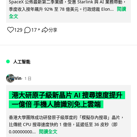
SpaceX 公佈最新第二季業績，受惠 Starlink 與 AI 業務帶動，
閱讀
季度收入按年飆升 92% 至 78 億美元。行政總裁 Elon...
全文
129
17
分享
↗
人工智能
Vin
1 日
港大研原子級新晶片 AI 搜尋速度提升
一億倍 手機人臉識別免上雲端
香港大學團隊成功研發原子級厚度的「模擬存內搜尋」晶片，
比傳統 CPU 搜尋速度快約 1 億倍，延遲低至 36 皮秒（即
閱讀全文
0.00000000...