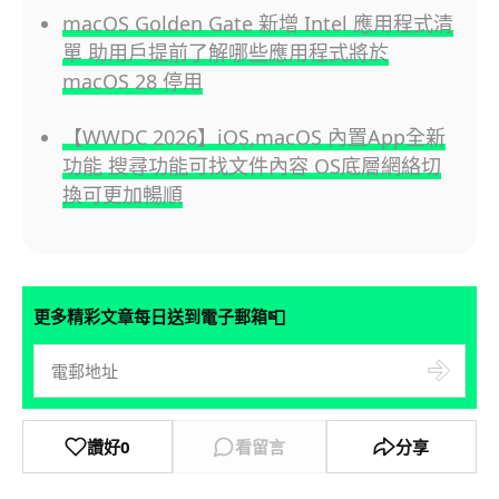
macOS Golden Gate 新增 Intel 應用程式清
單 助用戶提前了解哪些應用程式將於
macOS 28 停用
【WWDC 2026】iOS,macOS 內置App全新
功能 搜尋功能可找文件內容 OS底層網絡切
換可更加暢順
📮
更多精彩文章每日送到電子郵箱
讚好
0
看留言
分享