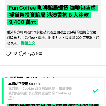
Fun Coffee 咖啡騙局爆煲 咖啡包裝虛
擬貨幣投資騙局 港澳警拘 8 人涉款
9,400 萬元
香港警方聯同澳門司警搗破以養生咖啡生意包裝的虛擬貨幣投
資騙局 Fun Coffee，兩地共拘捕 8 人，接獲逾 200 宗舉報，涉
閱讀全文
款 9,4...
118
9
分享
↗
科技娛樂
生活科技
智慧城市
本網站正使用 Cookie
我們使用 Cookie 改善網站體驗。 繼續使用
Lawton
1 日
我們的網站即表示您同意我們的
Cookie 政
策
。
網約車條例生效 有司機暫時停工避風頭