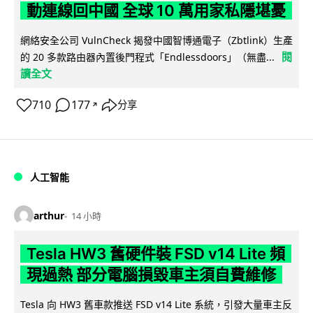
動連線回中國 全球 10 萬用家私隱堪憂
網絡安全公司 VulnCheck 揭發中國智博通電子（Zbtlink）生產
閱
的 20 多款路由器內置後門程式「Endlessdoors」（無盡...
讀全文
710
177
分享
↗
人工智能
arthur
14 小時
Tesla HW3 舊硬件裝 FSD v14 Lite 頻
現過熱 部分電腦損毀車主須自費維修
Tesla 向 HW3 舊車款推送 FSD v14 Lite 系統，引發大量車主反