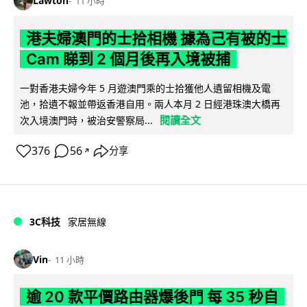
Lawton
11 小時
港夫婦澳門的士拾相機 據為己有被的士
Cam 睇到 2 個月後再入境被捕
一對香港夫婦今年 5 月遊澳門乘的士拾獲他人遺留相機及電
池，拾遺不報並帶返香港自用。兩人本月 2 日經港珠澳大橋再
閱讀全文
次入境澳門時，被治安警察局...
376
56
分享
↗
3C科技
家居無線
Vin
11 小時
逾 20 款平價路由器爆後門 每 35 秒自