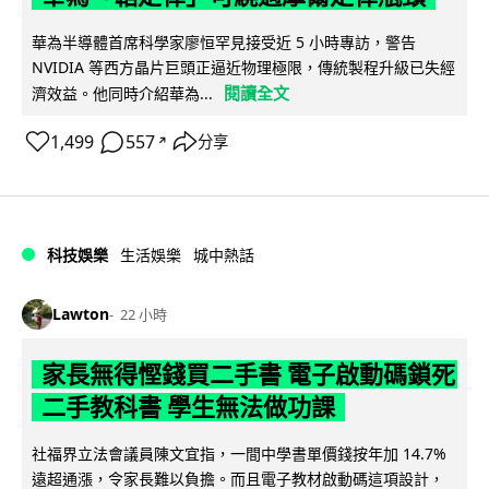
華為半導體首席科學家廖恒罕見接受近 5 小時專訪，警告
NVIDIA 等西方晶片巨頭正逼近物理極限，傳統製程升級已失經
閱讀全文
濟效益。他同時介紹華為...
1,499
557
分享
↗
科技娛樂
生活娛樂
城中熱話
Lawton
22 小時
家長無得慳錢買二手書 電子啟動碼鎖死
二手教科書 學生無法做功課
社福界立法會議員陳文宜指，一間中學書單價錢按年加 14.7%
遠超通漲，令家長難以負擔。而且電子教材啟動碼這項設計，