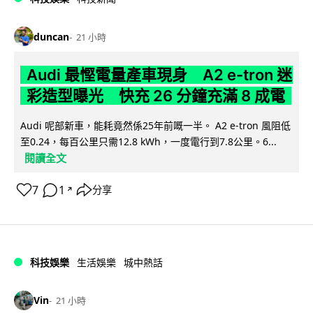
duncan
21 小時
Audi 最慳電量產車現身 A2 e-tron 迷
彩造型曝光 快充 26 分鐘充滿 8 成電
Audi 呢部新車，能耗竟然係25年前嘅一半。 A2 e-tron 風阻低
至0.24，每百公里只需12.8 kWh，一度電行到7.8公里。6...
閱讀全文
7
1
分享
↗
科技娛樂
生活娛樂
城中熱話
Vin
21 小時