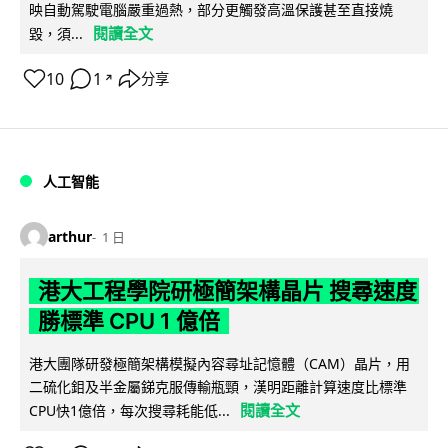
映自動駕駛電腦嚴重過熱，部分更觸發高溫保護甚至直接燒
閱讀全文
毀，須...
10
1
分享
↗
人工智能
arthur
1 日
港大工程學院研極簡架構晶片 搜尋速度
勝標準 CPU 1 億倍
港大團隊研發極簡架構模擬內容尋址記憶體（CAM）晶片，用
二硫化鉬及半金屬銻克服傳輸瓶頸，漢明距離計算速度比標準
閱讀全文
CPU快1億倍，每次搜尋耗能低...