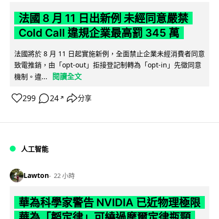
法國 8 月 11 日出新例 未經同意嚴禁
Cold Call 違規企業最高罰 345 萬
法國將於 8 月 11 日起實施新例，全面禁止企業未經消費者同意
致電推銷，由「opt-out」拒接登記制轉為「opt-in」先徵同意
閱讀全文
機制。違...
299
24
分享
↗
人工智能
Lawton
22 小時
華為科學家警告 NVIDIA 已近物理極限
華為「韜定律」可繞過摩爾定律瓶頸