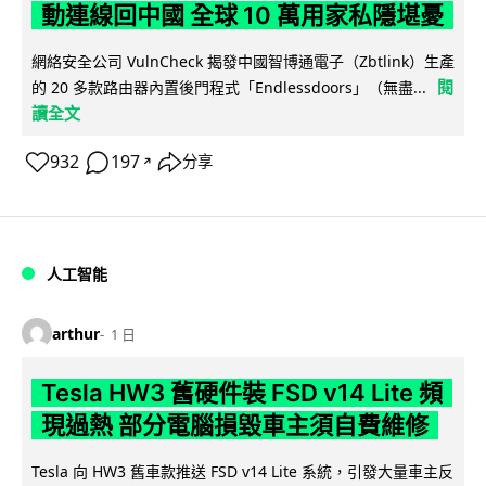
動連線回中國 全球 10 萬用家私隱堪憂
網絡安全公司 VulnCheck 揭發中國智博通電子（Zbtlink）生產
閱
的 20 多款路由器內置後門程式「Endlessdoors」（無盡...
讀全文
932
197
分享
↗
人工智能
arthur
1 日
Tesla HW3 舊硬件裝 FSD v14 Lite 頻
現過熱 部分電腦損毀車主須自費維修
Tesla 向 HW3 舊車款推送 FSD v14 Lite 系統，引發大量車主反