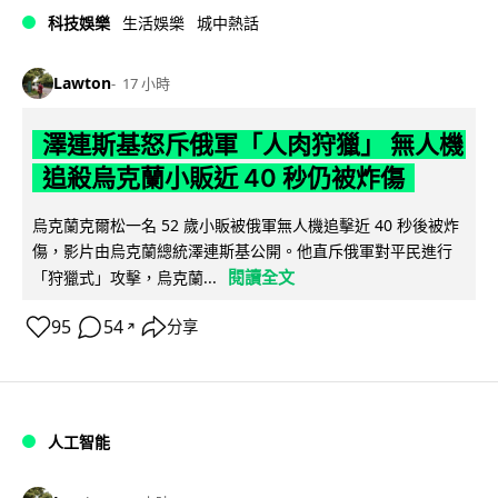
科技娛樂
生活娛樂
城中熱話
Lawton
17 小時
澤連斯基怒斥俄軍「人肉狩獵」 無人機
追殺烏克蘭小販近 40 秒仍被炸傷
烏克蘭克爾松一名 52 歲小販被俄軍無人機追擊近 40 秒後被炸
傷，影片由烏克蘭總統澤連斯基公開。他直斥俄軍對平民進行
閱讀全文
「狩獵式」攻擊，烏克蘭...
95
54
分享
↗
人工智能