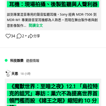
耳機：現場拍攝、後製監聽與人聲利器
談到專業混音專用的聲音監聽耳機，Sony 經典 MDR-7506 到
MDR-M1 專業錄音室耳機都為人熟悉。而現在舞台製作者與創
閱讀全文
意影像製作...
34
2
分享
↗
科技娛樂
遊戲情報
天恩
18 小時
《魔獸世界：至暗之夜》12.1 「烏拉特
克的詛咒」專訪：巢穴不為提高世界首
領門檻而設 《諸王之眠》縮短約 10 分