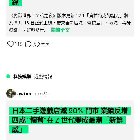
鐘
《魔獸世界：至暗之夜》版本更新 12.1「烏拉特克的詛咒」將
於 8 月 13 日正式上線，帶來全新區域「盤蛇島」、地城「毒牙
閱讀全文
祭壇」、新型態世...
115
分享
科技娛樂
遊戲情報
Lawton
19 小時
日本二手遊戲店減 90% 門市 業績反增
四成 "懷舊"在 Z 世代變成最潮「新鮮
感」