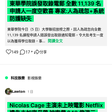
東華學院誤發取錄電郵 全數 11,139 名
申請人一度空歡喜 專家:人為疏忽+系統
防護缺失
東華學院今日（5 日）大學聯招放榜之際，因人為疏忽向全數
11,139 名課程申請人錯誤發出取錄通知電郵，令大批考生一度
閱讀全文
以為獲得學位取錄，事...
149
17
分享
↗
科技娛樂
影視娛樂
Lawton
1 日
Nicolas Cage 主演未上映電影 Netflix