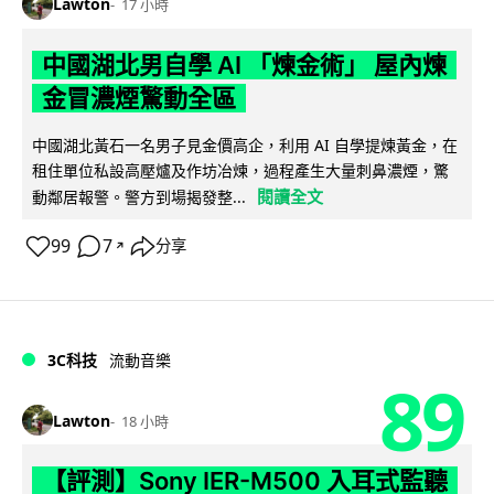
Lawton
17 小時
中國湖北男自學 AI 「煉金術」 屋內煉
金冒濃煙驚動全區
中國湖北黃石一名男子見金價高企，利用 AI 自學提煉黃金，在
租住單位私設高壓爐及作坊冶煉，過程產生大量刺鼻濃煙，驚
閱讀全文
動鄰居報警。警方到場揭發整...
99
7
分享
↗
3C科技
流動音樂
89
Lawton
18 小時
【評測】Sony IER-M500 入耳式監聽