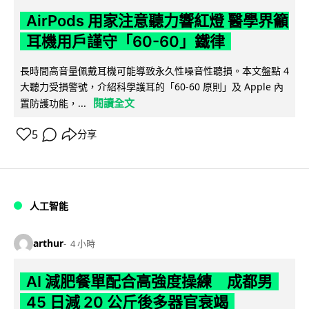
AirPods 用家注意聽力響紅燈 醫學界籲
耳機用戶謹守「60-60」鐵律
長時間高音量佩戴耳機可能導致永久性噪音性聽損。本文盤點 4
大聽力受損警號，介紹科學護耳的「60-60 原則」及 Apple 內
閱讀全文
置防護功能，...
5
分享
人工智能
arthur
4 小時
AI 減肥餐單配合高強度操練 成都男
45 日減 20 公斤後多器官衰竭