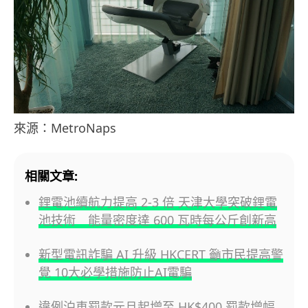
來源：MetroNaps
相關文章:
鋰電池續航力提高 2-3 倍 天津大學突破鋰電
池技術 能量密度達 600 瓦時每公斤創新高
新型電訊詐騙 AI 升級 HKCERT 籲市民提高警
覺 10大必學措施防止AI電騙
違例泊車罰款元旦起增至 HK$400 罰款增幅