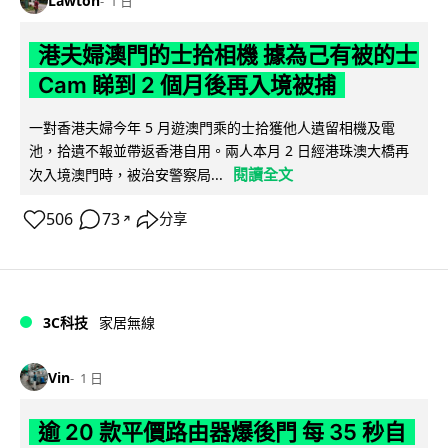
Lawton
1 日
港夫婦澳門的士拾相機 據為己有被的士
Cam 睇到 2 個月後再入境被捕
一對香港夫婦今年 5 月遊澳門乘的士拾獲他人遺留相機及電
池，拾遺不報並帶返香港自用。兩人本月 2 日經港珠澳大橋再
閱讀全文
次入境澳門時，被治安警察局...
506
73
分享
↗
3C科技
家居無線
Vin
1 日
逾 20 款平價路由器爆後門 每 35 秒自