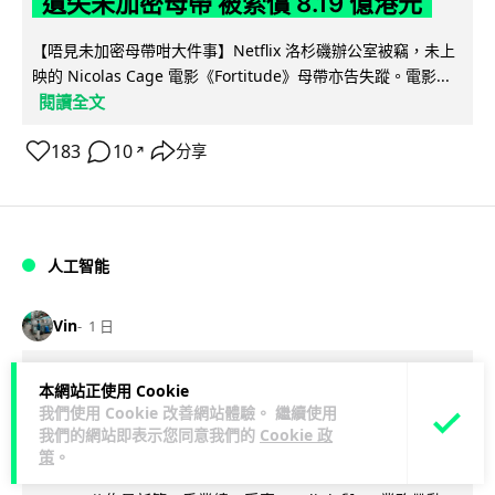
遺失未加密母帶 被索償 8.19 億港元
【唔見未加密母帶咁大件事】Netflix 洛杉磯辦公室被竊，未上
映的 Nicolas Cage 電影《Fortitude》母帶亦告失蹤。電影...
閱讀全文
183
10
分享
↗
人工智能
Vin
1 日
Elon Musk: SpaceX 將挑戰萬億年收
本網站正使用 Cookie
我們使用 Cookie 改善網站體驗。 繼續使用
入 目標明年數據中心上太空 Starlink 覆
我們的網站即表示您同意我們的
Cookie 政
蓋全球170國
策
。