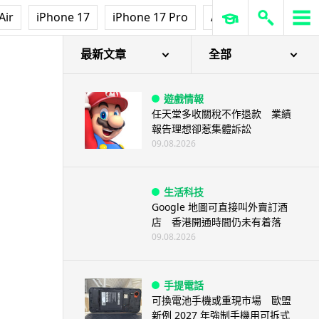
Air
iPhone 17
iPhone 17 Pro
AirPods Pro 3
Ap
最新文章
全部
遊戲情報
任天堂多收關稅不作退款 業績
報告理想卻惹集體訴訟
09.08.2026
生活科技
Google 地圖可直接叫外賣訂酒
店 香港開通時間仍未有着落
09.08.2026
手提電話
可換電池手機或重現市場 歐盟
新例 2027 年強制手機用可拆式