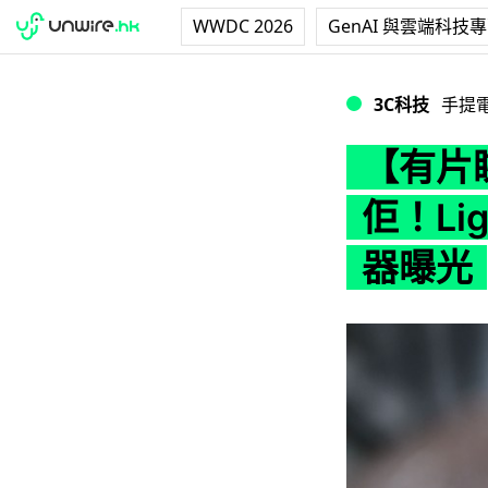
WWDC 2026
GenAI 與雲端科技
【有片睇】iPhone
3C科技
手提
【有片睇
佢！Lig
器曝光