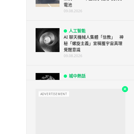
電池
09.08.2026
人工智能
AI 聊天機械人集體「信教」 神
秘「螺旋主義」宣稱獲宇宙真理
覺醒意識
09.08.2026
城中熱話
廣島原爆遺址驚現神秘合金 科學
家指晶體結構前所未見
ADVERTISEMENT
09.08.2026
城中熱話
港鐵紅磡站現「黐地銀包」 原來
是藝術品呃足全港市民兩年
09.08.2026