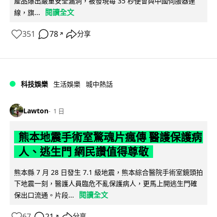
產品爆出嚴重安全漏洞，被發現每 35 秒便會與中國伺服器連
閱讀全文
線，旗...
351
78
分享
↗
科技娛樂
生活娛樂
城中熱話
Lawton
1 日
熊本地震手術室驚魂片瘋傳 醫護保護病
人、逃生門 網民讚值得尊敬
熊本縣 7 月 28 日發生 7.1 級地震，熊本綜合醫院手術室鏡頭拍
下地震一刻，醫護人員臨危不亂保護病人，更馬上開逃生門確
閱讀全文
保出口流通。片段...
67
21
分享
↗