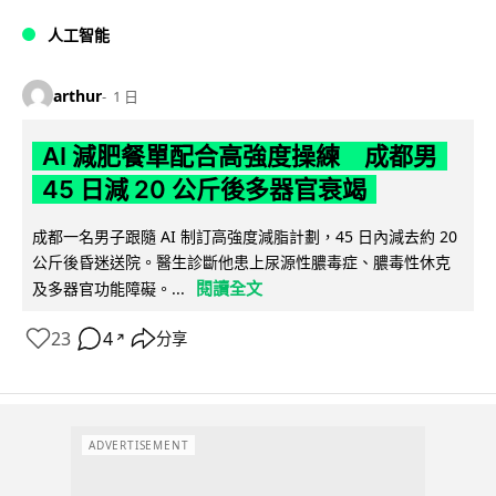
人工智能
arthur
1 日
AI 減肥餐單配合高強度操練 成都男
45 日減 20 公斤後多器官衰竭
成都一名男子跟隨 AI 制訂高強度減脂計劃，45 日內減去約 20
公斤後昏迷送院。醫生診斷他患上尿源性膿毒症、膿毒性休克
閱讀全文
及多器官功能障礙。...
23
4
分享
↗
ADVERTISEMENT