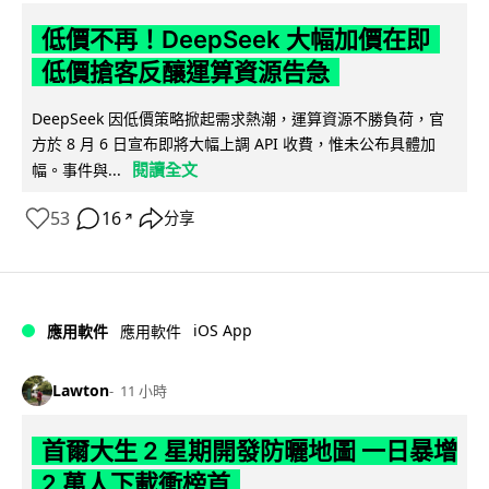
低價不再！DeepSeek 大幅加價在即
低價搶客反釀運算資源告急
DeepSeek 因低價策略掀起需求熱潮，運算資源不勝負荷，官
方於 8 月 6 日宣布即將大幅上調 API 收費，惟未公布具體加
閱讀全文
幅。事件與...
53
16
分享
↗
iOS App
應用軟件
應用軟件
Lawton
11 小時
首爾大生 2 星期開發防曬地圖 一日暴增
2 萬人下載衝榜首