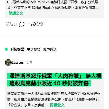
DJI 最新推出的 Mic Mini 2s 無線咪支援「四發一收」分軌錄
音，並首度下放 32-bit Float 浮點內錄功能。本文經實測其...
閱讀全文
251
1
分享
↗
科技娛樂
生活娛樂
城中熱話
Lawton
2 日
澤連斯基怒斥俄軍「人肉狩獵」 無人機
追殺烏克蘭小販近 40 秒仍被炸傷
烏克蘭克爾松一名 52 歲小販被俄軍無人機追擊近 40 秒後被炸
傷，影片由烏克蘭總統澤連斯基公開。他直斥俄軍對平民進行
閱讀全文
「狩獵式」攻擊，烏克蘭...