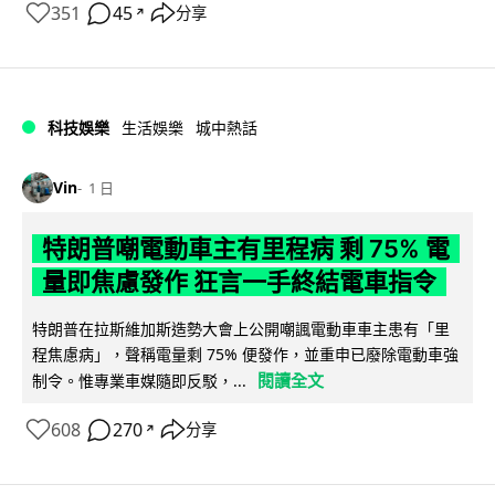
351
45
分享
↗
科技娛樂
生活娛樂
城中熱話
Vin
1 日
特朗普嘲電動車主有里程病 剩 75% 電
量即焦慮發作 狂言一手終結電車指令
特朗普在拉斯維加斯造勢大會上公開嘲諷電動車車主患有「里
程焦慮病」，聲稱電量剩 75% 便發作，並重申已廢除電動車強
閱讀全文
制令。惟專業車媒隨即反駁，...
608
270
分享
↗