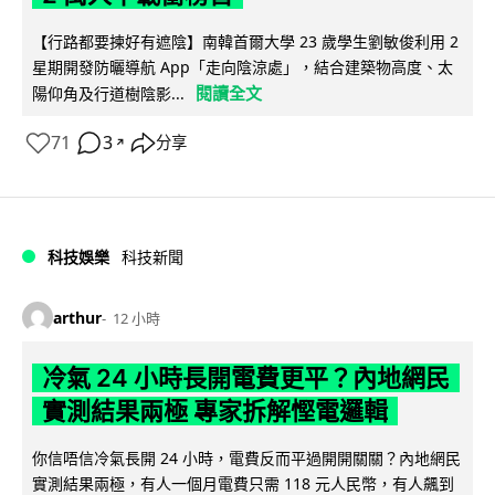
【行路都要揀好有遮陰】南韓首爾大學 23 歲學生劉敏俊利用 2
星期開發防曬導航 App「走向陰涼處」，結合建築物高度、太
閱讀全文
陽仰角及行道樹陰影...
71
3
分享
↗
科技娛樂
科技新聞
arthur
12 小時
冷氣 24 小時長開電費更平？內地網民
實測結果兩極 專家拆解慳電邏輯
你信唔信冷氣長開 24 小時，電費反而平過開開關關？內地網民
實測結果兩極，有人一個月電費只需 118 元人民幣，有人飆到