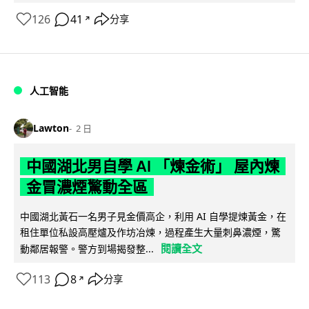
126
41
分享
↗
人工智能
Lawton
2 日
中國湖北男自學 AI 「煉金術」 屋內煉
金冒濃煙驚動全區
中國湖北黃石一名男子見金價高企，利用 AI 自學提煉黃金，在
租住單位私設高壓爐及作坊冶煉，過程產生大量刺鼻濃煙，驚
閱讀全文
動鄰居報警。警方到場揭發整...
113
8
分享
↗