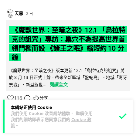
天恩
2 日
《魔獸世界：至暗之夜》12.1 「烏拉特
克的詛咒」專訪：巢穴不為提高世界首
領門檻而設 《諸王之眠》縮短約 10 分
鐘
《魔獸世界：至暗之夜》版本更新 12.1「烏拉特克的詛咒」將
於 8 月 13 日正式上線，帶來全新區域「盤蛇島」、地城「毒牙
閱讀全文
祭壇」、新型態世...
116
分享
本網站正使用 Cookie
我們使用 Cookie 改善網站體驗。 繼續使用
我們的網站即表示您同意我們的
Cookie 政
策
。
科技娛樂
遊戲情報