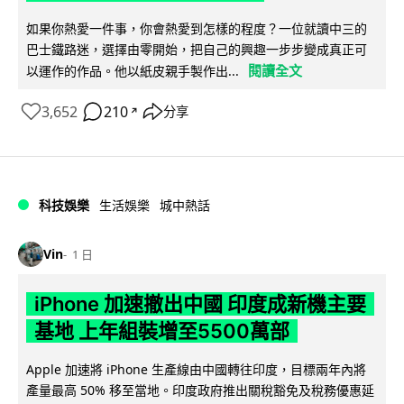
如果你熱愛一件事，你會熱愛到怎樣的程度？一位就讀中三的
巴士鐵路迷，選擇由零開始，把自己的興趣一步步變成真正可
閱讀全文
以運作的作品。他以紙皮親手製作出...
3,652
210
分享
↗
科技娛樂
生活娛樂
城中熱話
Vin
1 日
iPhone 加速撤出中國 印度成新機主要
基地 上年組裝增至5500萬部
Apple 加速將 iPhone 生產線由中國轉往印度，目標兩年內將
產量最高 50% 移至當地。印度政府推出關稅豁免及稅務優惠延