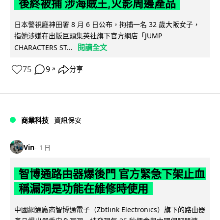
後終被捕 涉海賊王,火影周邊產品
日本警視廳神田署 8 月 6 日公布，拘捕一名 32 歲大阪女子，
指她涉嫌在出版巨頭集英社旗下官方網店「JUMP
閱讀全文
CHARACTERS ST...
75
9
分享
↗
商業科技
資訊保安
Vin
1 日
智博通路由器爆後門 官方緊急下架止血
稱漏洞是功能在維修時使用
中國網通廠商智博通電子（Zbtlink Electronics）旗下的路由器