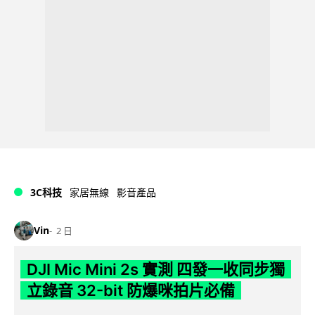
3C科技
家居無線
影音產品
Vin
2 日
DJI Mic Mini 2s 實測 四發一收同步獨
立錄音 32-bit 防爆咪拍片必備