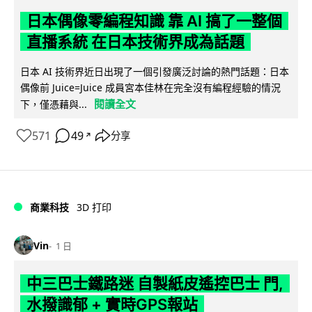
日本偶像零編程知識 靠 AI 搞了一整個
直播系統 在日本技術界成為話題
日本 AI 技術界近日出現了一個引發廣泛討論的熱門話題：日本
偶像前 Juice=Juice 成員宮本佳林在完全沒有編程經驗的情況
閱讀全文
下，僅憑藉與...
571
49
分享
↗
商業科技
3D 打印
Vin
1 日
中三巴士鐵路迷 自製紙皮遙控巴士 門,
水撥識郁 + 實時GPS報站