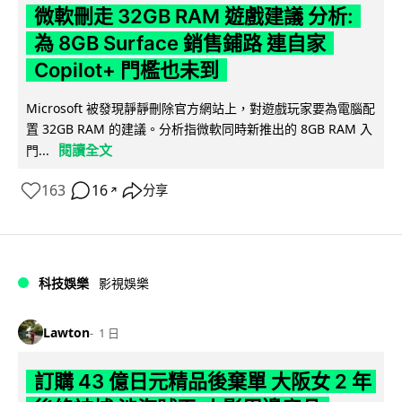
微軟刪走 32GB RAM 遊戲建議 分析:
為 8GB Surface 銷售鋪路 連自家
Copilot+ 門檻也未到
Microsoft 被發現靜靜刪除官方網站上，對遊戲玩家要為電腦配
置 32GB RAM 的建議。分析指微軟同時新推出的 8GB RAM 入
閱讀全文
門...
163
16
分享
↗
科技娛樂
影視娛樂
Lawton
1 日
訂購 43 億日元精品後棄單 大阪女 2 年