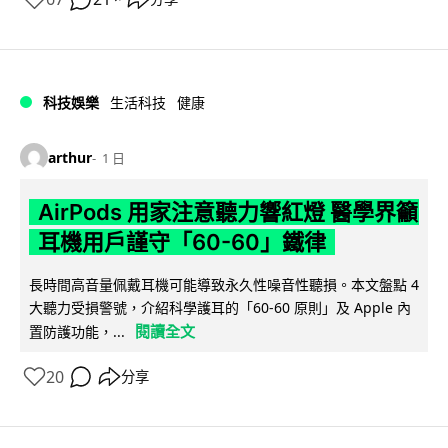
科技娛樂
生活科技
健康
arthur
1 日
AirPods 用家注意聽力響紅燈 醫學界籲
耳機用戶謹守「60-60」鐵律
長時間高音量佩戴耳機可能導致永久性噪音性聽損。本文盤點 4
大聽力受損警號，介紹科學護耳的「60-60 原則」及 Apple 內
閱讀全文
置防護功能，...
20
分享