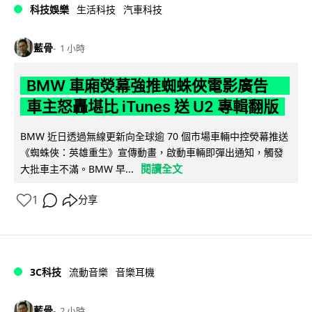
科技娛樂
生活科技
汽車科技
藍骨
1 小時
BMW 車廂熒幕強推蜘蛛俠電影廣告
車主怒轟堪比 iTunes 送 U2 專輯翻版
BMW 近日透過無線更新向全球逾 70 個市場車輛中控熒幕推送
《蜘蛛俠：英雄重生》宣傳動畫，啟動車輛即彈出通知，觸發
閱讀全文
大批車主不滿。BMW 早...
1
分享
3C科技
流動音樂
音樂耳機
藍骨
2 小時