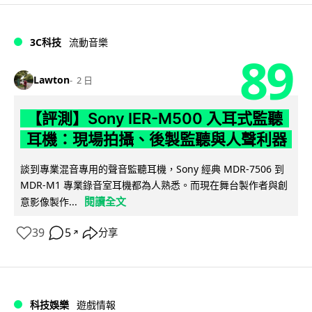
3C科技
流動音樂
89
Lawton
2 日
【評測】Sony IER-M500 入耳式監聽
耳機：現場拍攝、後製監聽與人聲利器
談到專業混音專用的聲音監聽耳機，Sony 經典 MDR-7506 到
MDR-M1 專業錄音室耳機都為人熟悉。而現在舞台製作者與創
閱讀全文
意影像製作...
39
5
分享
↗
科技娛樂
遊戲情報