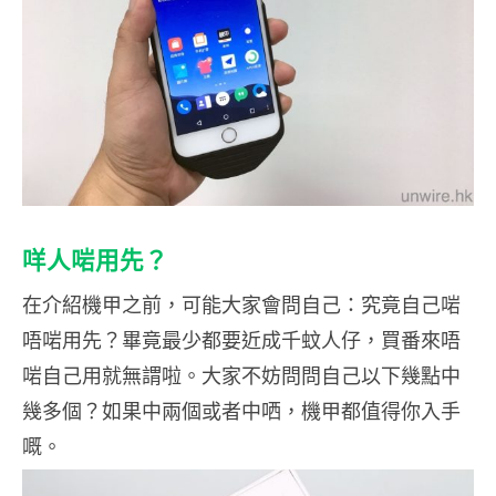
咩人啱用先？
在介紹機甲之前，可能大家會問自己：究竟自己啱
唔啱用先？畢竟最少都要近成千蚊人仔，買番來唔
啱自己用就無謂啦。大家不妨問問自己以下幾點中
幾多個？如果中兩個或者中哂，機甲都值得你入手
嘅。