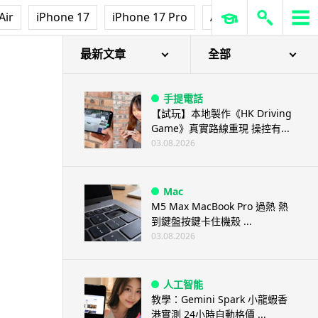
Air
iPhone 17
iPhone 17 Pro
AirPods Pro 3
Ap
最新文章
全部
手提電話
【試玩】本地製作《HK Driving
Game》真實路線重現 操控有...
03.08.2026
Mac
M5 Max MacBook Pro 過熱 熱
到鍵盤按鍵卡住機殼 ...
03.08.2026
人工智能
教學：Gemini Spark 小龍蝦香
港實測 24小時自動格價 ...