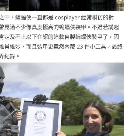
中，蝙蝠俠一直都是 cosplayer 經常模仿的對
曾見過不少像真度極高的蝙蝠俠裝甲。不過若講起
肯定及不上以下介紹的這款自製蝙蝠俠裝甲了，因
維肖維妙，而且裝甲更竟然內藏 23 件小工具，最終
界紀錄。