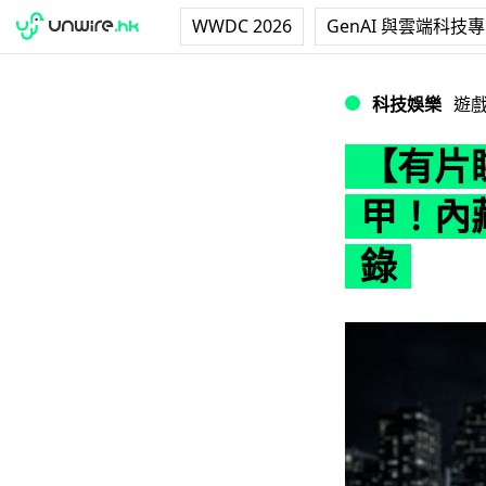
WWDC 2026
GenAI 與雲端科技
【有片睇】高手自
科技娛樂
遊
【有片
甲！內
錄