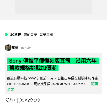
3C科技
流動音樂
音樂耳機
藍骨
16 小時
Sony 傳推平價復刻版耳筒 沿用六年
舊款規格挑戰加價潮
最近有爆料指 Sony 計劃於 9 月 7 日推出平價復刻版降噪耳機
閱讀
WH-1000XM4C，規格幾乎與 2020 年 WH-1000XM4...
全文
17
5
分享
↗