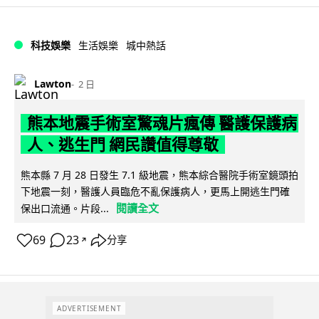
科技娛樂
生活娛樂
城中熱話
Lawton
2 日
熊本地震手術室驚魂片瘋傳 醫護保護病
人、逃生門 網民讚值得尊敬
熊本縣 7 月 28 日發生 7.1 級地震，熊本綜合醫院手術室鏡頭拍
下地震一刻，醫護人員臨危不亂保護病人，更馬上開逃生門確
閱讀全文
保出口流通。片段...
69
23
分享
↗
ADVERTISEMENT