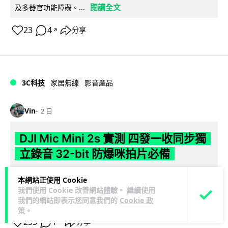
閱讀全文
及多器官功能障礙。...
23
4
分享
↗
3C科技
家居無線
影音產品
Vin
2 日
DJI Mic Mini 2s 實測 四發一收同步獨
立錄音 32-bit 防爆咪拍片必備
DJI 最新推出的 Mic Mini 2s 無線咪支援「四發一收」分軌錄
本網站正使用 Cookie
音，並首度下放 32-bit Float 浮點內錄功能。本文經實測其...
我們使用 Cookie 改善網站體驗。 繼續使用
閱讀全文
我們的網站即表示您同意我們的
Cookie 政
策
。
253
1
分享
↗