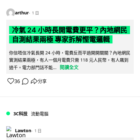
arthur
1 日
冷氣 24 小時長開電費更平？內地網民
自測結果兩極 專家拆解慳電邏輯
你信唔信冷氣長開 24 小時，電費反而平過開開關關？內地網民
實測結果兩極，有人一個月電費只需 118 元人民幣，有人飆到
閱讀全文
過千。電力部門話不能...
36
分享
3C科技
流動電腦
Lawton
1 日