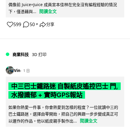
偶像前 Juice=Juice 成員宮本佳林在完全沒有編程經驗的情況
閱讀全文
下，僅憑藉與...
599
50
分享
↗
商業科技
3D 打印
Vin
1 日
中三巴士鐵路迷 自製紙皮遙控巴士 門,
水撥識郁 + 實時GPS報站
如果你熱愛一件事，你會熱愛到怎樣的程度？一位就讀中三的
巴士鐵路迷，選擇由零開始，把自己的興趣一步步變成真正可
閱讀全文
以運作的作品。他以紙皮親手製作出...