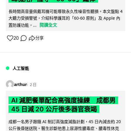
長時間高音量佩戴耳機可能導致永久性噪音性聽損。本文盤點 4
大聽力受損警號，介紹科學護耳的「60-60 原則」及 Apple 內
閱讀全文
置防護功能，...
20
分享
人工智能
arthur
2 日
AI 減肥餐單配合高強度操練 成都男
45 日減 20 公斤後多器官衰竭
成都一名男子跟隨 AI 制訂高強度減脂計劃，45 日內減去約 20
公斤後昏迷送院。醫生診斷他患上尿源性膿毒症、膿毒性休克