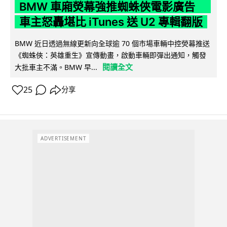
BMW 車廂熒幕強推蜘蛛俠電影廣告
車主怒轟堪比 iTunes 送 U2 專輯翻版
BMW 近日透過無線更新向全球逾 70 個市場車輛中控熒幕推送
《蜘蛛俠：英雄重生》宣傳動畫，啟動車輛即彈出通知，觸發
閱讀全文
大批車主不滿。BMW 早...
25
分享
ADVERTISEMENT