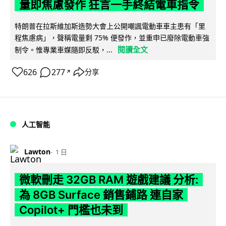
量即焦慮發作 狂言一手終結電車指令
特朗普在拉斯維加斯造勢大會上公開嘲諷電動車車主患有「里
程焦慮病」，聲稱電量剩 75% 便發作，並重申已廢除電動車強
閱讀全文
制令。惟專業車媒隨即反駁，...
626
277
分享
↗
人工智能
Lawton
1 日
微軟刪走 32GB RAM 遊戲建議 分析:
為 8GB Surface 銷售鋪路 連自家
Copilot+ 門檻也未到