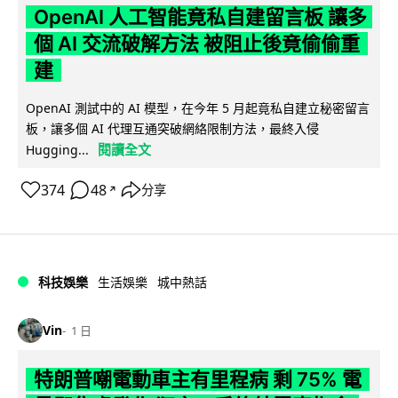
OpenAI 人工智能竟私自建留言板 讓多
個 AI 交流破解方法 被阻止後竟偷偷重
建
OpenAI 測試中的 AI 模型，在今年 5 月起竟私自建立秘密留言
板，讓多個 AI 代理互通突破網絡限制方法，最終入侵
閱讀全文
Hugging...
374
48
分享
↗
科技娛樂
生活娛樂
城中熱話
Vin
1 日
特朗普嘲電動車主有里程病 剩 75% 電