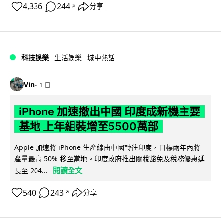
4,336
244
分享
↗
科技娛樂
生活娛樂
城中熱話
Vin
1 日
iPhone 加速撤出中國 印度成新機主要
基地 上年組裝增至5500萬部
Apple 加速將 iPhone 生產線由中國轉往印度，目標兩年內將
產量最高 50% 移至當地。印度政府推出關稅豁免及稅務優惠延
閱讀全文
長至 204...
540
243
分享
↗