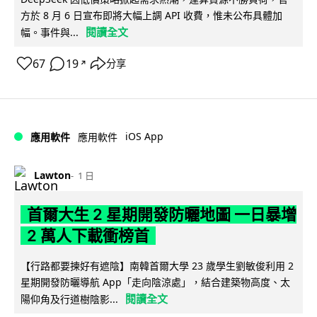
方於 8 月 6 日宣布即將大幅上調 API 收費，惟未公布具體加
閱讀全文
幅。事件與...
67
19
分享
↗
iOS App
應用軟件
應用軟件
Lawton
1 日
首爾大生 2 星期開發防曬地圖 一日暴增
2 萬人下載衝榜首
【行路都要揀好有遮陰】南韓首爾大學 23 歲學生劉敏俊利用 2
星期開發防曬導航 App「走向陰涼處」，結合建築物高度、太
閱讀全文
陽仰角及行道樹陰影...