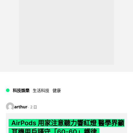
科技娛樂
生活科技
健康
arthur
2 日
AirPods 用家注意聽力響紅燈 醫學界籲
耳機用戶謹守「60-60」鐵律