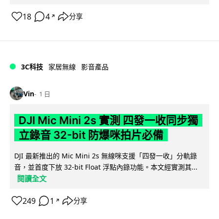
18
4
分享
↗
3C科技
家居無線
影音產品
Vin
1 日
DJI Mic Mini 2s 實測 四發一收同步獨
立錄音 32-bit 防爆咪拍片必備
DJI 最新推出的 Mic Mini 2s 無線咪支援「四發一收」分軌錄
音，並首度下放 32-bit Float 浮點內錄功能。本文經實測其...
閱讀全文
249
1
分享
↗