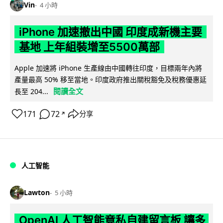
Vin
4 小時
iPhone 加速撤出中國 印度成新機主要
基地 上年組裝增至5500萬部
Apple 加速將 iPhone 生產線由中國轉往印度，目標兩年內將
產量最高 50% 移至當地。印度政府推出關稅豁免及稅務優惠延
閱讀全文
長至 204...
171
72
分享
↗
人工智能
Lawton
5 小時
OpenAI 人工智能竟私自建留言板 讓多