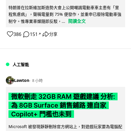
特朗普在拉斯維加斯造勢大會上公開嘲諷電動車車主患有「里
程焦慮病」，聲稱電量剩 75% 便發作，並重申已廢除電動車強
閱讀全文
制令。惟專業車媒隨即反駁，...
386
151
分享
↗
人工智能
Lawton
8 小時
微軟刪走 32GB RAM 遊戲建議 分析:
為 8GB Surface 銷售鋪路 連自家
Copilot+ 門檻也未到
Microsoft 被發現靜靜刪除官方網站上，對遊戲玩家要為電腦配