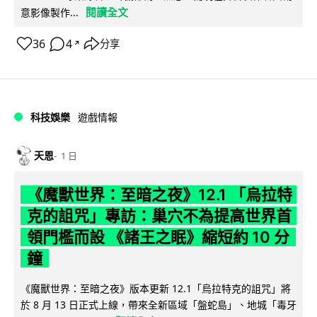
閱讀全文
意影像製作...
36
4
分享
↗
科技娛樂
遊戲情報
天恩
1 日
《魔獸世界：至暗之夜》12.1 「烏拉特
克的詛咒」專訪：巢穴不為提高世界首
領門檻而設 《諸王之眠》縮短約 10 分
鐘
《魔獸世界：至暗之夜》版本更新 12.1「烏拉特克的詛咒」將
於 8 月 13 日正式上線，帶來全新區域「盤蛇島」、地城「毒牙