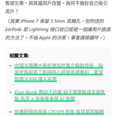
客卻欠奉。與其逼用戶改變，為何不做好自己吸引
用戶？
（
其實 iPhone 7 保留 3.5mm 耳機孔，但附送的
EarPods 是 Lightning 接口就已經是一個讓用戶過渡
的方法了。不過 Apple 的決策，筆者識條鐵咩。
）
相關文章:
中國半導體大廠屹唐指控美企竊取技術 指
其挖角前員工取得核心技術申請專利 要求
賠償 9,999 萬人民幣
Elon Musk 帶幼子訪華 幼子穿唐裝成全場焦
點 名字 X 背後原來與 AI 有關
哈佛研發改良版 CRISPR 技術 有望基因編輯