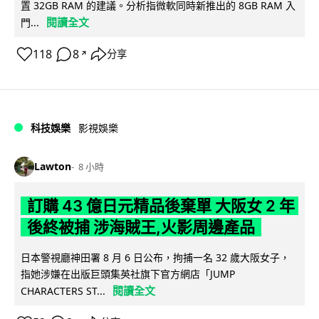
置 32GB RAM 的建議。分析指微軟同時新推出的 8GB RAM 入
閱讀全文
門...
118
8
分享
↗
科技娛樂
影視娛樂
Lawton
8 小時
訂購 43 億日元精品後棄單 大阪女 2 年
後終被捕 涉海賊王,火影周邊產品
日本警視廳神田署 8 月 6 日公布，拘捕一名 32 歲大阪女子，
指她涉嫌在出版巨頭集英社旗下官方網店「JUMP
閱讀全文
CHARACTERS ST...