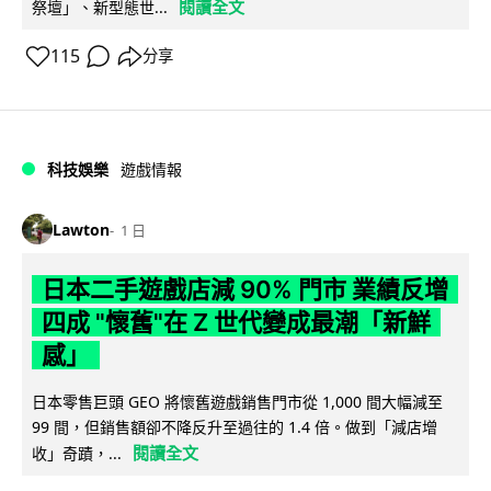
閱讀全文
祭壇」、新型態世...
115
分享
科技娛樂
遊戲情報
Lawton
1 日
日本二手遊戲店減 90% 門市 業績反增
四成 "懷舊"在 Z 世代變成最潮「新鮮
感」
日本零售巨頭 GEO 將懷舊遊戲銷售門市從 1,000 間大幅減至
99 間，但銷售額卻不降反升至過往的 1.4 倍。做到「減店增
閱讀全文
收」奇蹟，...