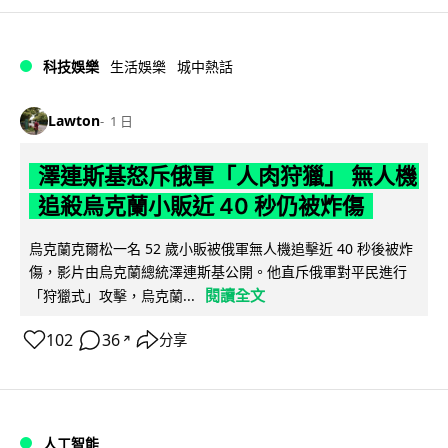
科技娛樂
生活娛樂
城中熱話
Lawton
1 日
澤連斯基怒斥俄軍「人肉狩獵」 無人機
追殺烏克蘭小販近 40 秒仍被炸傷
烏克蘭克爾松一名 52 歲小販被俄軍無人機追擊近 40 秒後被炸
傷，影片由烏克蘭總統澤連斯基公開。他直斥俄軍對平民進行
閱讀全文
「狩獵式」攻擊，烏克蘭...
102
36
分享
↗
人工智能