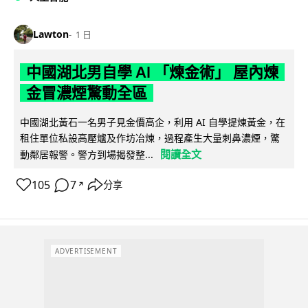
Lawton
1 日
中國湖北男自學 AI 「煉金術」 屋內煉
金冒濃煙驚動全區
中國湖北黃石一名男子見金價高企，利用 AI 自學提煉黃金，在
租住單位私設高壓爐及作坊冶煉，過程產生大量刺鼻濃煙，驚
閱讀全文
動鄰居報警。警方到場揭發整...
105
7
分享
↗
ADVERTISEMENT