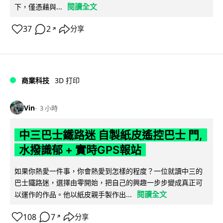
閱讀全文
下，僅憑藉與...
37
2
分享
↗
商業科技
3D 打印
Vin
3 小時
中三巴士鐵路迷 自製紙皮遙控巴士 門,
水撥識郁 + 實時GPS報站
如果你熱愛一件事，你會熱愛到怎樣的程度？一位就讀中三的
巴士鐵路迷，選擇由零開始，把自己的興趣一步步變成真正可
閱讀全文
以運作的作品。他以紙皮親手製作出...
108
7
分享
↗