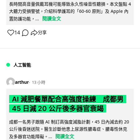
長時間高音量佩戴耳機可能導致永久性噪音性聽損。本文盤點 4
大聽力受損警號，介紹科學護耳的「60-60 原則」及 Apple 內
閱讀全文
置防護功能，...
14
分享
人工智能
arthur
13 小時
AI 減肥餐單配合高強度操練 成都男
45 日減 20 公斤後多器官衰竭
成都一名男子跟隨 AI 制訂高強度減脂計劃，45 日內減去約 20
公斤後昏迷送院。醫生診斷他患上尿源性膿毒症、膿毒性休克
閱讀全文
及多器官功能障礙。...