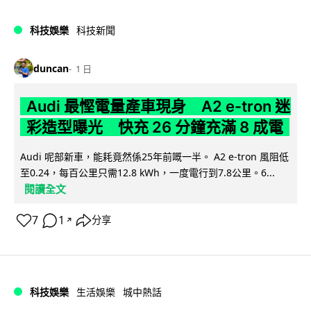
科技娛樂
科技新聞
duncan
1 日
Audi 最慳電量產車現身 A2 e-tron 迷
彩造型曝光 快充 26 分鐘充滿 8 成電
Audi 呢部新車，能耗竟然係25年前嘅一半。 A2 e-tron 風阻低
至0.24，每百公里只需12.8 kWh，一度電行到7.8公里。6...
閱讀全文
7
1
分享
↗
科技娛樂
生活娛樂
城中熱話