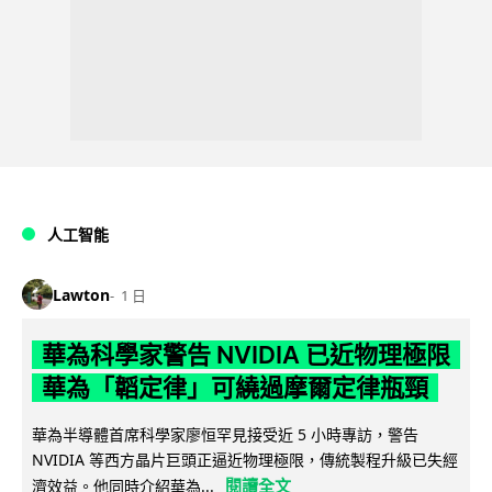
人工智能
Lawton
1 日
華為科學家警告 NVIDIA 已近物理極限
華為「韜定律」可繞過摩爾定律瓶頸
華為半導體首席科學家廖恒罕見接受近 5 小時專訪，警告
NVIDIA 等西方晶片巨頭正逼近物理極限，傳統製程升級已失經
閱讀全文
濟效益。他同時介紹華為...