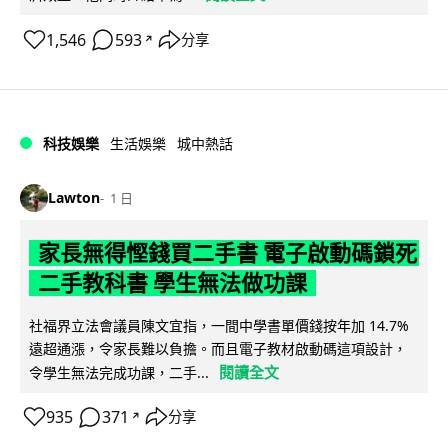
1,546
593
分享
↗
科技娛樂
生活娛樂
城中熱話
Lawton
1 日
家長無得慳錢買二手書 電子啟動碼鎖死
二手教科書 學生無法做功課
社福界立法會議員陳文宜指，一間中學書單價錢按年加 14.7%
遠超通漲，令家長難以負擔。而且電子教材啟動碼這項設計，
閱讀全文
令學生無法完成功課，二手...
935
371
分享
↗