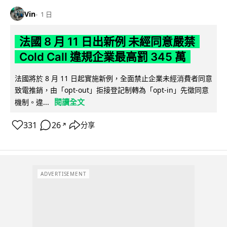
Vin
1 日
法國 8 月 11 日出新例 未經同意嚴禁
Cold Call 違規企業最高罰 345 萬
法國將於 8 月 11 日起實施新例，全面禁止企業未經消費者同意
致電推銷，由「opt-out」拒接登記制轉為「opt-in」先徵同意
閱讀全文
機制。違...
331
26
分享
↗
ADVERTISEMENT