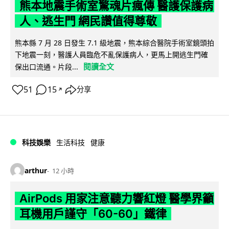
熊本地震手術室驚魂片瘋傳 醫護保護病
人、逃生門 網民讚值得尊敬
熊本縣 7 月 28 日發生 7.1 級地震，熊本綜合醫院手術室鏡頭拍
下地震一刻，醫護人員臨危不亂保護病人，更馬上開逃生門確
閱讀全文
保出口流通。片段...
51
15
分享
↗
科技娛樂
生活科技
健康
arthur
12 小時
AirPods 用家注意聽力響紅燈 醫學界籲
耳機用戶謹守「60-60」鐵律