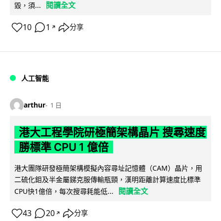
閱讀全文
毀，須...
10
1
分享
↗
人工智能
arthur
1 日
港大工程學院研極簡架構晶片 搜尋速度
勝標準 CPU 1 億倍
港大團隊研發極簡架構模擬內容尋址記憶體（CAM）晶片，用
二硫化鉬及半金屬銻克服傳輸瓶頸，漢明距離計算速度比標準
閱讀全文
CPU快1億倍，每次搜尋耗能低...
43
20
分享
↗