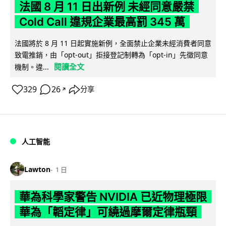
法國 8 月 11 日出新例 未經同意嚴禁
Cold Call 違規企業最高罰 345 萬
法國將於 8 月 11 日起實施新例，全面禁止企業未經消費者同意
致電推銷，由「opt-out」拒接登記制轉為「opt-in」先徵同意
閱讀全文
機制。違...
329
26
分享
↗
人工智能
Lawton
1 日
華為科學家警告 NVIDIA 已近物理極限
華為「韜定律」可繞過摩爾定律瓶頸