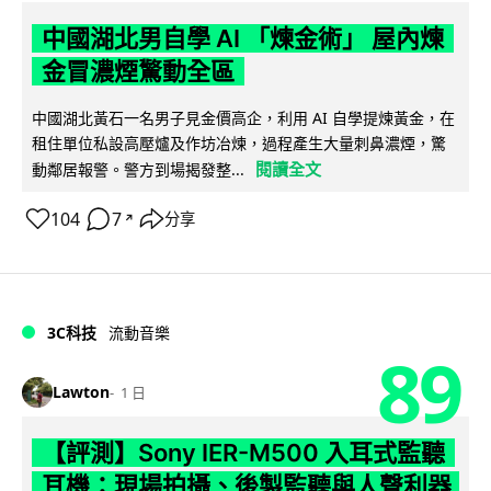
中國湖北男自學 AI 「煉金術」 屋內煉
金冒濃煙驚動全區
中國湖北黃石一名男子見金價高企，利用 AI 自學提煉黃金，在
租住單位私設高壓爐及作坊冶煉，過程產生大量刺鼻濃煙，驚
閱讀全文
動鄰居報警。警方到場揭發整...
104
7
分享
↗
3C科技
流動音樂
89
Lawton
1 日
【評測】Sony IER-M500 入耳式監聽
耳機：現場拍攝、後製監聽與人聲利器