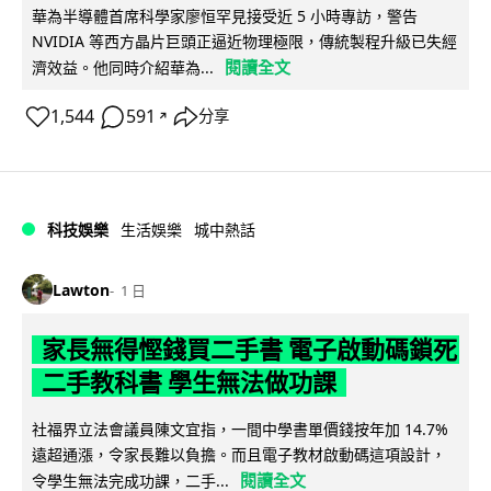
華為半導體首席科學家廖恒罕見接受近 5 小時專訪，警告
NVIDIA 等西方晶片巨頭正逼近物理極限，傳統製程升級已失經
閱讀全文
濟效益。他同時介紹華為...
1,544
591
分享
↗
科技娛樂
生活娛樂
城中熱話
Lawton
1 日
家長無得慳錢買二手書 電子啟動碼鎖死
二手教科書 學生無法做功課
社福界立法會議員陳文宜指，一間中學書單價錢按年加 14.7%
遠超通漲，令家長難以負擔。而且電子教材啟動碼這項設計，
閱讀全文
令學生無法完成功課，二手...