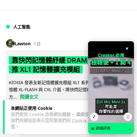
人工智能
Lawton
1 日
×
靠快閃記憶體紓緩 DRAM 不足 KIOXIA
推 XL1 記憶體擴充模組
KIOXIA 發表全新記憶體擴充模組 XL1 系列，結合低延遲快閃記
憶體 XL-FLASH 與 CXL 介面，將快閃記憶體轉化為記憶體擴充
閱讀全文
方...
本網站正使用 Cookie
86
5
分享
↗
我們使用 Cookie 改善網站體驗。 繼續使用
🎵
⛶
我們的網站即表示您同意我們的
Cookie 政
策
。
📖 詳細評測
→