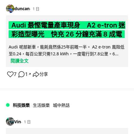
duncan
1 日
Audi 最慳電量產車現身 A2 e-tron 迷
彩造型曝光 快充 26 分鐘充滿 8 成電
Audi 呢部新車，能耗竟然係25年前嘅一半。 A2 e-tron 風阻低
至0.24，每百公里只需12.8 kWh，一度電行到7.8公里。6...
閱讀全文
7
1
分享
↗
科技娛樂
生活娛樂
城中熱話
Vin
1 日