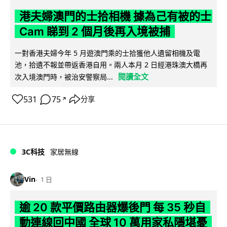
港夫婦澳門的士拾相機 據為己有被的士
Cam 睇到 2 個月後再入境被捕
一對香港夫婦今年 5 月遊澳門乘的士拾獲他人遺留相機及電
池，拾遺不報並帶返香港自用。兩人本月 2 日經港珠澳大橋再
閱讀全文
次入境澳門時，被治安警察局...
531
75
分享
↗
3C科技
家居無線
Vin
1 日
逾 20 款平價路由器爆後門 每 35 秒自
動連線回中國 全球 10 萬用家私隱堪憂