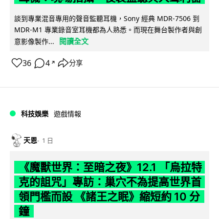
談到專業混音專用的聲音監聽耳機，Sony 經典 MDR-7506 到
MDR-M1 專業錄音室耳機都為人熟悉。而現在舞台製作者與創
閱讀全文
意影像製作...
36
4
分享
↗
科技娛樂
遊戲情報
天恩
1 日
《魔獸世界：至暗之夜》12.1 「烏拉特
克的詛咒」專訪：巢穴不為提高世界首
領門檻而設 《諸王之眠》縮短約 10 分
鐘