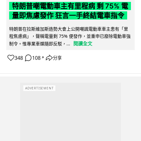
特朗普嘲電動車主有里程病 剩 75% 電
量即焦慮發作 狂言一手終結電車指令
特朗普在拉斯維加斯造勢大會上公開嘲諷電動車車主患有「里
程焦慮病」，聲稱電量剩 75% 便發作，並重申已廢除電動車強
閱讀全文
制令。惟專業車媒隨即反駁，...
348
108
分享
↗
ADVERTISEMENT