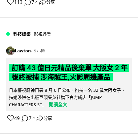
113
7
分享
↗
科技娛樂
影視娛樂
Lawton
5 小時
訂購 43 億日元精品後棄單 大阪女 2 年
後終被捕 涉海賊王,火影周邊產品
日本警視廳神田署 8 月 6 日公布，拘捕一名 32 歲大阪女子，
指她涉嫌在出版巨頭集英社旗下官方網店「JUMP
閱讀全文
CHARACTERS ST...
49
7
分享
↗