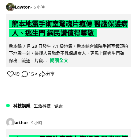
Lawton
6 小時
熊本地震手術室驚魂片瘋傳 醫護保護病
人、逃生門 網民讚值得尊敬
熊本縣 7 月 28 日發生 7.1 級地震，熊本綜合醫院手術室鏡頭拍
下地震一刻，醫護人員臨危不亂保護病人，更馬上開逃生門確
閱讀全文
保出口流通。片段...
49
15
分享
↗
科技娛樂
生活科技
健康
arthur
9 小時