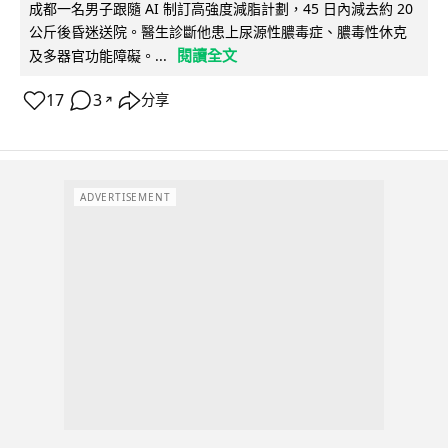
成都一名男子跟隨 AI 制訂高強度減脂計劃，45 日內減去約 20
公斤後昏迷送院。醫生診斷他患上尿源性膿毒症、膿毒性休克
閱讀全文
及多器官功能障礙。...
17
3
分享
↗
ADVERTISEMENT