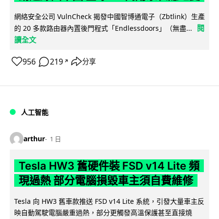
網絡安全公司 VulnCheck 揭發中國智博通電子（Zbtlink）生產
閱
的 20 多款路由器內置後門程式「Endlessdoors」（無盡...
讀全文
956
219
分享
↗
人工智能
arthur
1 日
Tesla HW3 舊硬件裝 FSD v14 Lite 頻
現過熱 部分電腦損毀車主須自費維修
Tesla 向 HW3 舊車款推送 FSD v14 Lite 系統，引發大量車主反
映自動駕駛電腦嚴重過熱，部分更觸發高溫保護甚至直接燒