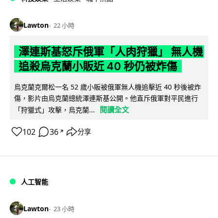
Lawton
22 小時
澤連斯基怒斥俄軍「人肉狩獵」 無人機
追殺烏克蘭小販近 40 秒仍被炸傷
烏克蘭克爾松一名 52 歲小販被俄軍無人機追擊近 40 秒後被炸
傷，影片由烏克蘭總統澤連斯基公開。他直斥俄軍對平民進行
閱讀全文
「狩獵式」攻擊，烏克蘭...
102
36
分享
↗
人工智能
Lawton
23 小時