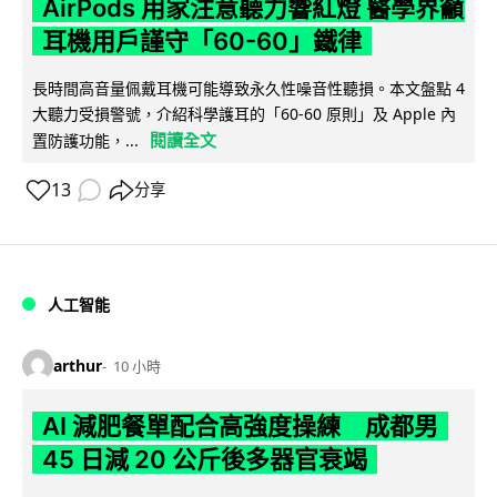
AirPods 用家注意聽力響紅燈 醫學界籲
耳機用戶謹守「60-60」鐵律
長時間高音量佩戴耳機可能導致永久性噪音性聽損。本文盤點 4
大聽力受損警號，介紹科學護耳的「60-60 原則」及 Apple 內
閱讀全文
置防護功能，...
13
分享
人工智能
arthur
10 小時
AI 減肥餐單配合高強度操練 成都男
45 日減 20 公斤後多器官衰竭