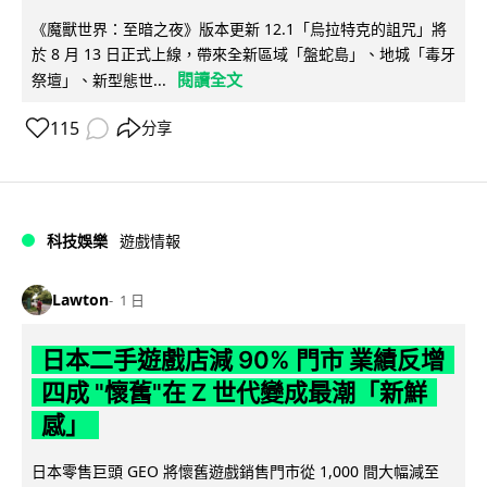
《魔獸世界：至暗之夜》版本更新 12.1「烏拉特克的詛咒」將
於 8 月 13 日正式上線，帶來全新區域「盤蛇島」、地城「毒牙
閱讀全文
祭壇」、新型態世...
115
分享
科技娛樂
遊戲情報
Lawton
1 日
日本二手遊戲店減 90% 門市 業績反增
四成 "懷舊"在 Z 世代變成最潮「新鮮
感」
日本零售巨頭 GEO 將懷舊遊戲銷售門市從 1,000 間大幅減至