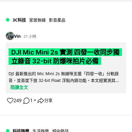
3C科技
家居無線
影音產品
Vin
21 小時
DJI Mic Mini 2s 實測 四發一收同步獨
立錄音 32-bit 防爆咪拍片必備
DJI 最新推出的 Mic Mini 2s 無線咪支援「四發一收」分軌錄
音，並首度下放 32-bit Float 浮點內錄功能。本文經實測其...
閱讀全文
249
1
分享
↗
科技娛樂
生活娛樂
城中熱話