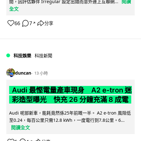
閱讀
間，因評估夥伴 Irregular 設定出錯而意外連上互聯網...
全文
66
7
分享
↗
科技娛樂
科技新聞
duncan
13 小時
Audi 最慳電量產車現身 A2 e-tron 迷
彩造型曝光 快充 26 分鐘充滿 8 成電
Audi 呢部新車，能耗竟然係25年前嘅一半。 A2 e-tron 風阻低
至0.24，每百公里只需12.8 kWh，一度電行到7.8公里。6...
閱讀全文