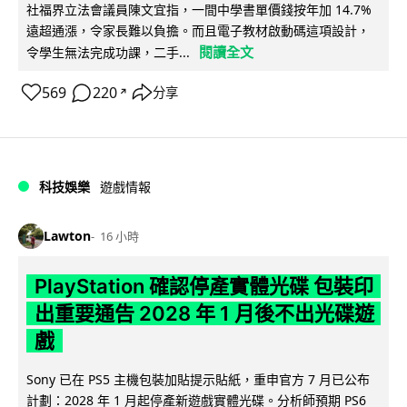
社福界立法會議員陳文宜指，一間中學書單價錢按年加 14.7%
遠超通漲，令家長難以負擔。而且電子教材啟動碼這項設計，
閱讀全文
令學生無法完成功課，二手...
569
220
分享
↗
科技娛樂
遊戲情報
Lawton
16 小時
PlayStation 確認停產實體光碟 包裝印
出重要通告 2028 年 1 月後不出光碟遊
戲
Sony 已在 PS5 主機包裝加貼提示貼紙，重申官方 7 月已公布
計劃：2028 年 1 月起停產新遊戲實體光碟。分析師預期 PS6