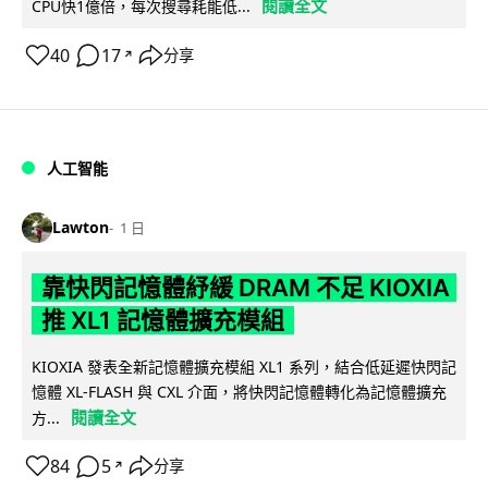
閱讀全文
CPU快1億倍，每次搜尋耗能低...
40
17
分享
↗
人工智能
Lawton
1 日
靠快閃記憶體紓緩 DRAM 不足 KIOXIA
推 XL1 記憶體擴充模組
KIOXIA 發表全新記憶體擴充模組 XL1 系列，結合低延遲快閃記
憶體 XL-FLASH 與 CXL 介面，將快閃記憶體轉化為記憶體擴充
閱讀全文
方...
84
5
分享
↗