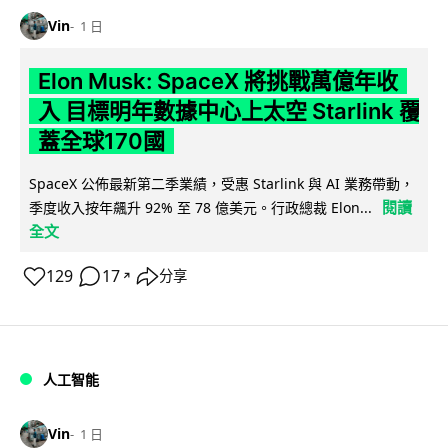
Vin
1 日
Elon Musk: SpaceX 將挑戰萬億年收
入 目標明年數據中心上太空 Starlink 覆
蓋全球170國
SpaceX 公佈最新第二季業績，受惠 Starlink 與 AI 業務帶動，
閱讀
季度收入按年飆升 92% 至 78 億美元。行政總裁 Elon...
全文
129
17
分享
↗
人工智能
Vin
1 日