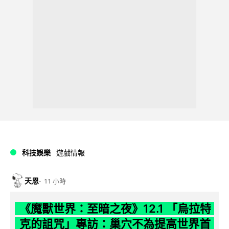
科技娛樂
遊戲情報
天恩
11 小時
《魔獸世界：至暗之夜》12.1 「烏拉特
克的詛咒」專訪：巢穴不為提高世界首