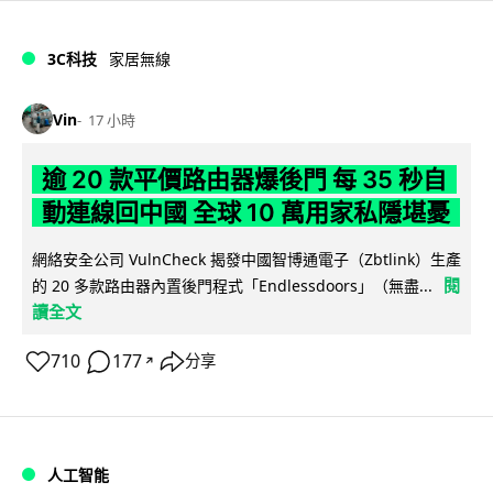
3C科技
家居無線
Vin
17 小時
逾 20 款平價路由器爆後門 每 35 秒自
動連線回中國 全球 10 萬用家私隱堪憂
網絡安全公司 VulnCheck 揭發中國智博通電子（Zbtlink）生產
閱
的 20 多款路由器內置後門程式「Endlessdoors」（無盡...
讀全文
710
177
分享
↗
人工智能