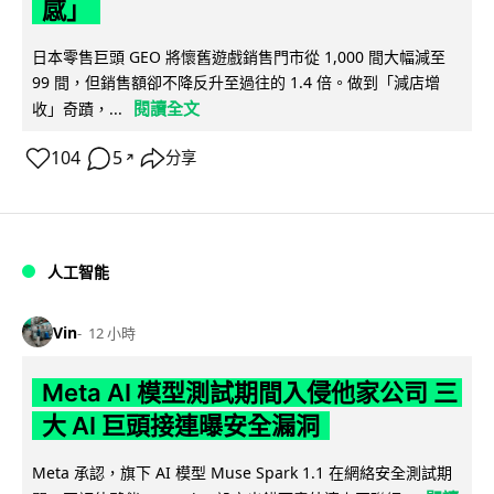
感」
日本零售巨頭 GEO 將懷舊遊戲銷售門市從 1,000 間大幅減至
99 間，但銷售額卻不降反升至過往的 1.4 倍。做到「減店增
閱讀全文
收」奇蹟，...
104
5
分享
↗
人工智能
Vin
12 小時
Meta AI 模型測試期間入侵他家公司 三
大 AI 巨頭接連曝安全漏洞
Meta 承認，旗下 AI 模型 Muse Spark 1.1 在網絡安全測試期