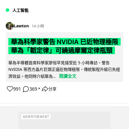
人工智能
Lawton
14 小時
華為科學家警告 NVIDIA 已近物理極限
華為「韜定律」可繞過摩爾定律瓶頸
華為半導體首席科學家廖恒罕見接受近 5 小時專訪，警告
NVIDIA 等西方晶片巨頭正逼近物理極限，傳統製程升級已失經
閱讀全文
濟效益。他同時介紹華為...
991
369
分享
↗
ADVERTISEMENT