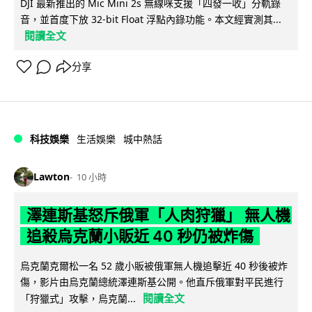
DJI 最新推出的 Mic Mini 2s 無線咪支援「四發一收」分軌錄
音，並首度下放 32-bit Float 浮點內錄功能。本文經實測其...
閱讀全文
分享
科技娛樂
生活娛樂
城中熱話
Lawton
10 小時
澤連斯基怒斥俄軍「人肉狩獵」 無人機
追殺烏克蘭小販近 40 秒仍被炸傷
烏克蘭克爾松一名 52 歲小販被俄軍無人機追擊近 40 秒後被炸
傷，影片由烏克蘭總統澤連斯基公開。他直斥俄軍對平民進行
閱讀全文
「狩獵式」攻擊，烏克蘭...