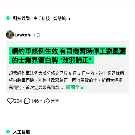
科技娛樂
生活科技
智慧城市
Lawton
1 日
網約車條例生效 有司機暫時停工避風頭
的士業界籲白牌 "改邪歸正"
規管網約車法例大部分條文已於 8 月 3 日生效，的士業界就期
望白牌車司機，能夠「改邪歸正」回流駕駛的士。新例大幅提
閱讀全文
高罰則，首次定罪最高罰款...
204
146
分享
↗
人工智能