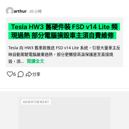
arthur
20 小時
Tesla HW3 舊硬件裝 FSD v14 Lite 頻
現過熱 部分電腦損毀車主須自費維修
Tesla 向 HW3 舊車款推送 FSD v14 Lite 系統，引發大量車主反
映自動駕駛電腦嚴重過熱，部分更觸發高溫保護甚至直接燒
閱讀全文
毀，須...
6
分享
ADVERTISEMENT