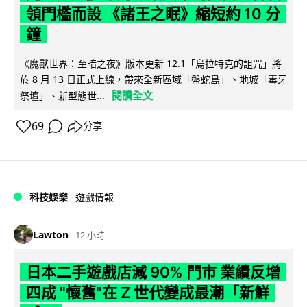
領門檻而設 《諸王之眠》縮短約 10 分
鐘
《魔獸世界：至暗之夜》版本更新 12.1「烏拉特克的詛咒」將
於 8 月 13 日正式上線，帶來全新區域「盤蛇島」、地城「毒牙
閱讀全文
祭壇」、新型態世...
69
分享
科技娛樂
遊戲情報
Lawton
12 小時
日本二手遊戲店減 90% 門市 業績反增
四成 "懷舊"在 Z 世代變成最潮「新鮮