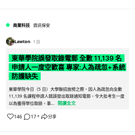
商業科技
資訊保安
Lawton
1 日
東華學院誤發取錄電郵 全數 11,139 名
申請人一度空歡喜 專家:人為疏忽+系統
防護缺失
東華學院今日（5 日）大學聯招放榜之際，因人為疏忽向全數
11,139 名課程申請人錯誤發出取錄通知電郵，令大批考生一度
閱讀全文
以為獲得學位取錄，事...
146
17
分享
↗