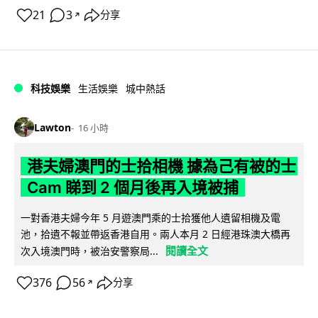
21
3
分享
↗
科技娛樂
生活娛樂
城中熱話
Lawton
16 小時
港夫婦澳門的士拾相機 據為己有被的士
Cam 睇到 2 個月後再入境被捕
一對香港夫婦今年 5 月遊澳門乘的士拾獲他人遺留相機及電
池，拾遺不報並帶返香港自用。兩人本月 2 日經港珠澳大橋再
閱讀全文
次入境澳門時，被治安警察局...
376
56
分享
↗