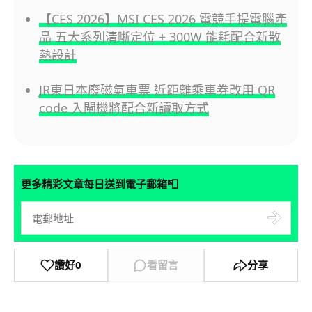
【CES 2026】MSI CES 2026 電競手提電腦產
品 五大系列清晰定位 + 300W 能耗配合新散
熱設計
JR東日本廢磁氣車票 近距離乘車券改用 QR
code 入閘機將配合新讀取方式
📮
更多精彩文章每日送到電子郵箱
讚好
0
看留言
分享