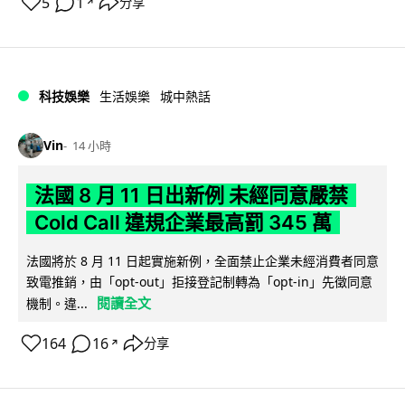
5
1
分享
↗
科技娛樂
生活娛樂
城中熱話
Vin
14 小時
法國 8 月 11 日出新例 未經同意嚴禁
Cold Call 違規企業最高罰 345 萬
法國將於 8 月 11 日起實施新例，全面禁止企業未經消費者同意
致電推銷，由「opt-out」拒接登記制轉為「opt-in」先徵同意
閱讀全文
機制。違...
164
16
分享
↗