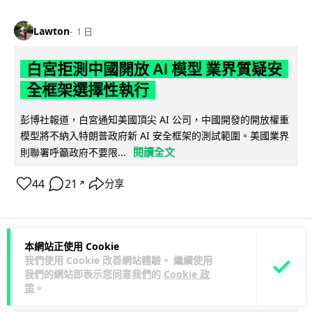
Lawton
1 日
白宮拒測中國開放 AI 模型 業界質疑安
全框架選擇性執行
彭博社報道，白宮通知美國頂尖 AI 公司，中國開發的開放權重
模型將不納入特朗普政府新 AI 安全框架的測試範圍。美國業界
閱讀全文
則聯署呼籲政府不要限...
44
21
分享
↗
本網站正使用 Cookie
人工智能
我們使用 Cookie 改善網站體驗。 繼續使用
我們的網站即表示您同意我們的
Cookie 政
策
。
Vin
1 日