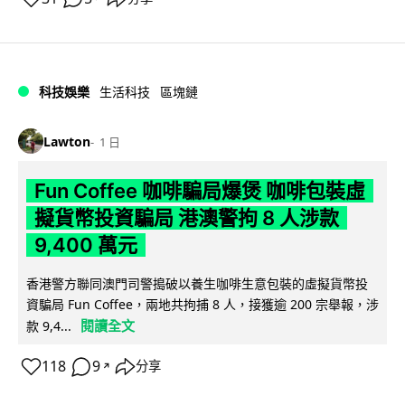
科技娛樂
生活科技
區塊鏈
Lawton
1 日
Fun Coffee 咖啡騙局爆煲 咖啡包裝虛
擬貨幣投資騙局 港澳警拘 8 人涉款
9,400 萬元
香港警方聯同澳門司警搗破以養生咖啡生意包裝的虛擬貨幣投
資騙局 Fun Coffee，兩地共拘捕 8 人，接獲逾 200 宗舉報，涉
閱讀全文
款 9,4...
118
9
分享
↗