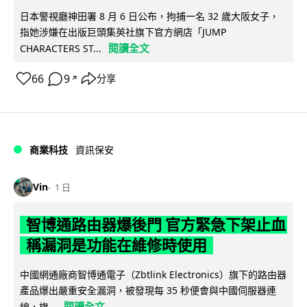
日本警視廳神田署 8 月 6 日公布，拘捕一名 32 歲大阪女子，
指她涉嫌在出版巨頭集英社旗下官方網店「JUMP
閱讀全文
CHARACTERS ST...
66
9
分享
↗
商業科技
資訊保安
Vin
1 日
智博通路由器爆後門 官方緊急下架止血
稱漏洞是功能在維修時使用
中國網通廠商智博通電子（Zbtlink Electronics）旗下的路由器
產品爆出嚴重安全漏洞，被發現每 35 秒便會與中國伺服器連
閱讀全文
線，旗...