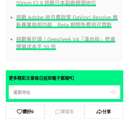
50mm F2.8 挑戰日本副廠鏡頭地位
挑戰 Adobe 收月費政策 DaVinci Resolve 推
新專業執相功能 Beta 期間免費用可買斷
挑戰美巨頭！DeepSeek V4「滿血版」登場
運算成本平 50 倍
📮
更多精彩文章每日送到電子郵箱
讚好
0
看留言
分享