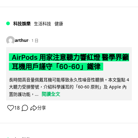
科技娛樂
生活科技
健康
arthur
1 日
AirPods 用家注意聽力響紅燈 醫學界籲
耳機用戶謹守「60-60」鐵律
長時間高音量佩戴耳機可能導致永久性噪音性聽損。本文盤點 4
大聽力受損警號，介紹科學護耳的「60-60 原則」及 Apple 內
閱讀全文
置防護功能，...
18
分享