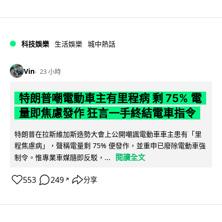
科技娛樂
生活娛樂
城中熱話
Vin
23 小時
特朗普嘲電動車主有里程病 剩 75% 電
量即焦慮發作 狂言一手終結電車指令
特朗普在拉斯維加斯造勢大會上公開嘲諷電動車車主患有「里
程焦慮病」，聲稱電量剩 75% 便發作，並重申已廢除電動車強
閱讀全文
制令。惟專業車媒隨即反駁，...
553
249
分享
↗