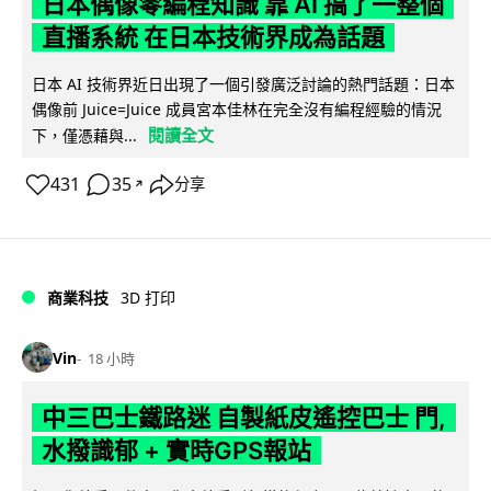
日本偶像零編程知識 靠 AI 搞了一整個
直播系統 在日本技術界成為話題
日本 AI 技術界近日出現了一個引發廣泛討論的熱門話題：日本
偶像前 Juice=Juice 成員宮本佳林在完全沒有編程經驗的情況
閱讀全文
下，僅憑藉與...
431
35
分享
↗
商業科技
3D 打印
Vin
18 小時
中三巴士鐵路迷 自製紙皮遙控巴士 門,
水撥識郁 + 實時GPS報站