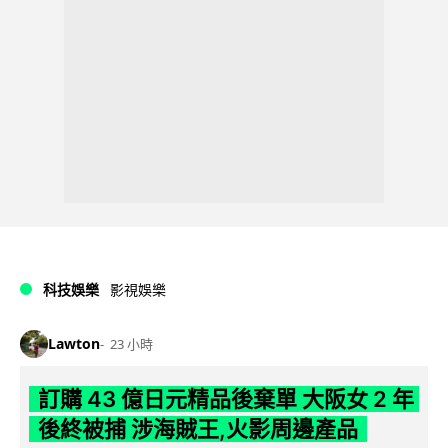
科技娛樂
影視娛樂
Lawton
23 小時
訂購 43 億日元精品後棄單 大阪女 2 年
後終被捕 涉海賊王,火影周邊產品