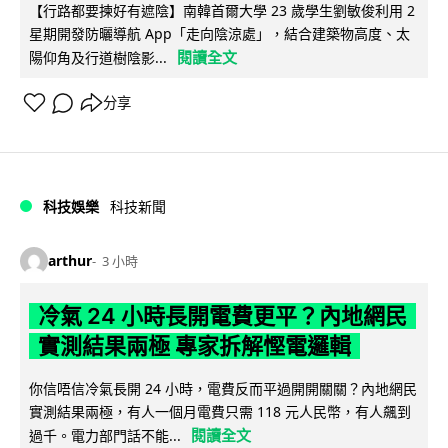
【行路都要揀好有遮陰】南韓首爾大學 23 歲學生劉敏俊利用 2
星期開發防曬導航 App「走向陰涼處」，結合建築物高度、太
閱讀全文
陽仰角及行道樹陰影...
分享
科技娛樂
科技新聞
arthur
3 小時
冷氣 24 小時長開電費更平？內地網民
實測結果兩極 專家拆解慳電邏輯
你信唔信冷氣長開 24 小時，電費反而平過開開關關？內地網民
實測結果兩極，有人一個月電費只需 118 元人民幣，有人飆到
閱讀全文
過千。電力部門話不能...