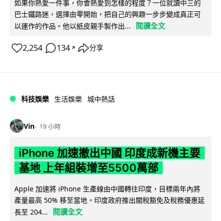
如果你熱愛一件事，你會熱愛到怎樣的程度？一位就讀中三的
巴士鐵路迷，選擇由零開始，把自己的興趣一步步變成真正可
閱讀全文
以運作的作品。他以紙皮親手製作出...
2,254
134
分享
↗
科技娛樂
生活娛樂
城中熱話
Vin
19 小時
iPhone 加速撤出中國 印度成新機主要
基地 上年組裝增至5500萬部
Apple 加速將 iPhone 生產線由中國轉往印度，目標兩年內將
產量最高 50% 移至當地。印度政府推出關稅豁免及稅務優惠延
閱讀全文
長至 204...