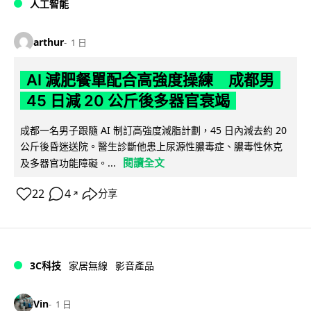
人工智能
arthur
1 日
AI 減肥餐單配合高強度操練 成都男
45 日減 20 公斤後多器官衰竭
成都一名男子跟隨 AI 制訂高強度減脂計劃，45 日內減去約 20
公斤後昏迷送院。醫生診斷他患上尿源性膿毒症、膿毒性休克
閱讀全文
及多器官功能障礙。...
22
4
分享
↗
3C科技
家居無線
影音產品
Vin
1 日