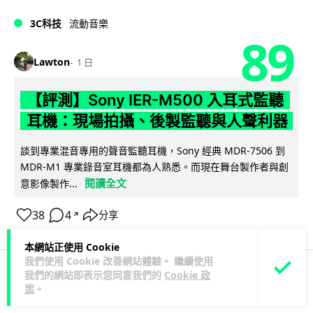
3C科技
流動音樂
89
Lawton
1 日
【評測】Sony IER-M500 入耳式監聽
耳機：現場拍攝、後製監聽與人聲利器
談到專業混音專用的聲音監聽耳機，Sony 經典 MDR-7506 到
MDR-M1 專業錄音室耳機都為人熟悉。而現在舞台製作者與創
閱讀全文
意影像製作...
38
4
分享
↗
本網站正使用 Cookie
我們使用 Cookie 改善網站體驗。 繼續使用
我們的網站即表示您同意我們的
Cookie 政
科技娛樂
遊戲情報
策
。