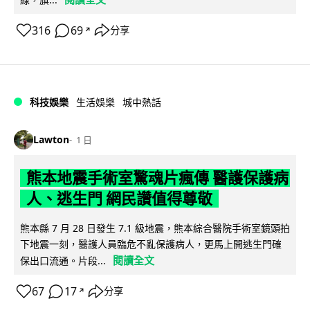
316
69
分享
↗
科技娛樂
生活娛樂
城中熱話
Lawton
1 日
熊本地震手術室驚魂片瘋傳 醫護保護病
人、逃生門 網民讚值得尊敬
熊本縣 7 月 28 日發生 7.1 級地震，熊本綜合醫院手術室鏡頭拍
下地震一刻，醫護人員臨危不亂保護病人，更馬上開逃生門確
閱讀全文
保出口流通。片段...
67
17
分享
↗