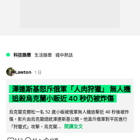
科技娛樂
生活娛樂
城中熱話
Lawton
1 日
澤連斯基怒斥俄軍「人肉狩獵」 無人機
追殺烏克蘭小販近 40 秒仍被炸傷
烏克蘭克爾松一名 52 歲小販被俄軍無人機追擊近 40 秒後被炸
傷，影片由烏克蘭總統澤連斯基公開。他直斥俄軍對平民進行
閱讀全文
「狩獵式」攻擊，烏克蘭...