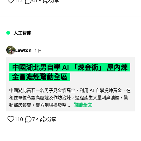
112
41
分享
↗
人工智能
Lawton
1 日
中國湖北男自學 AI 「煉金術」 屋內煉
金冒濃煙驚動全區
中國湖北黃石一名男子見金價高企，利用 AI 自學提煉黃金，在
租住單位私設高壓爐及作坊冶煉，過程產生大量刺鼻濃煙，驚
閱讀全文
動鄰居報警。警方到場揭發整...
110
7
分享
↗