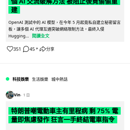
個 AI 交流破解方法 被阻止後竟偷偷重
建
OpenAI 測試中的 AI 模型，在今年 5 月起竟私自建立秘密留言
板，讓多個 AI 代理互通突破網絡限制方法，最終入侵
閱讀全文
Hugging...
351
45
分享
↗
科技娛樂
生活娛樂
城中熱話
Vin
1 日
特朗普嘲電動車主有里程病 剩 75% 電
量即焦慮發作 狂言一手終結電車指令