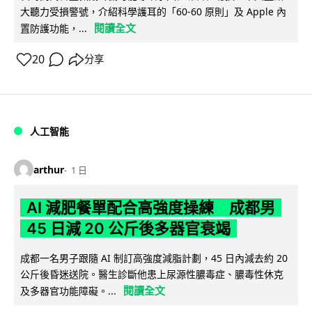
大聽力受損警號，介紹科學護耳的「60-60 原則」及 Apple 內
閱讀全文
置防護功能，...
20
分享
人工智能
arthur
1 日
AI 減肥餐單配合高強度操練 成都男
45 日減 20 公斤後多器官衰竭
成都一名男子跟隨 AI 制訂高強度減脂計劃，45 日內減去約 20
公斤後昏迷送院。醫生診斷他患上尿源性膿毒症、膿毒性休克
閱讀全文
及多器官功能障礙。...