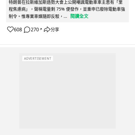
特朗普在拉斯維加斯造勢大會上公開嘲諷電動車車主患有「里
程焦慮病」，聲稱電量剩 75% 便發作，並重申已廢除電動車強
閱讀全文
制令。惟專業車媒隨即反駁，...
608
270
分享
↗
ADVERTISEMENT