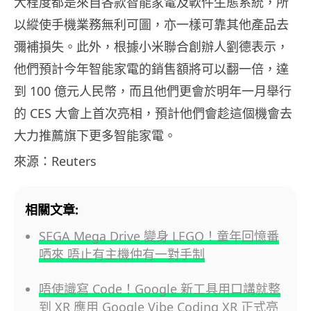
大程度都是來自各款智能家電及軟件生態系統，所
以縱使手機業務無利可圖，亦一樣可靠其他產品去
彌補損失。此外，根據小米聯合創辦人劉德表示，
他們預計今年智能家電的銷售額將可以翻一倍，達
到 100 億元人民幣，而且他們更會於明年一月舉行
的 CES 大會上首次亮相，預計他們會趁這個機會去
大力推薦旗下更多智能家電。
來源：Reuters
相關文章:
SEGA Mega Drive 變身 LEGO！童年回憶番
哂來 唔止有主機仲有一對手制
唔使識寫 Code！Google 新工具用口講就整
到 XR 應用 Google Vibe Coding XR 正式亮