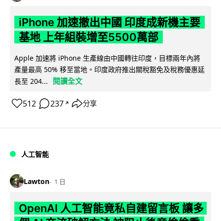
iPhone 加速撤出中國 印度成新機主要
基地 上年組裝增至5500萬部
Apple 加速將 iPhone 生產線由中國轉往印度，目標兩年內將
產量最高 50% 移至當地。印度政府推出關稅豁免及稅務優惠延
閱讀全文
長至 204...
512
237
分享
↗
人工智能
Lawton
1 日
OpenAI 人工智能竟私自建留言板 讓多