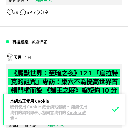
39
5
分享
↗
科技娛樂
遊戲情報
天恩
2 日
《魔獸世界：至暗之夜》12.1 「烏拉特
克的詛咒」專訪：巢穴不為提高世界首
領門檻而設 《諸王之眠》縮短約 10 分
鐘
本網站正使用 Cookie
我們使用 Cookie 改善網站體驗。 繼續使用
《魔獸世界：至暗之夜》版本更新 12.1「烏拉特克的詛咒」將
我們的網站即表示您同意我們的
Cookie 政
於 8 月 13 日正式上線，帶來全新區域「盤蛇島」、地城「毒牙
策
。
閱讀全文
祭壇」、新型態世...