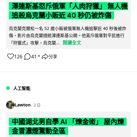
澤連斯基怒斥俄軍「人肉狩獵」 無人機
追殺烏克蘭小販近 40 秒仍被炸傷
烏克蘭克爾松一名 52 歲小販被俄軍無人機追擊近 40 秒後被炸
傷，影片由烏克蘭總統澤連斯基公開。他直斥俄軍對平民進行
閱讀全文
「狩獵式」攻擊，烏克蘭...
126
41
分享
↗
人工智能
Lawton
2 日
中國湖北男自學 AI 「煉金術」 屋內煉
金冒濃煙驚動全區