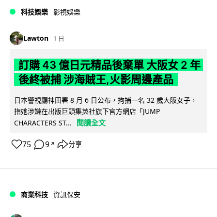
科技娛樂
影視娛樂
Lawton
1 日
訂購 43 億日元精品後棄單 大阪女 2 年
後終被捕 涉海賊王,火影周邊產品
日本警視廳神田署 8 月 6 日公布，拘捕一名 32 歲大阪女子，
指她涉嫌在出版巨頭集英社旗下官方網店「JUMP
閱讀全文
CHARACTERS ST...
75
9
分享
↗
商業科技
資訊保安