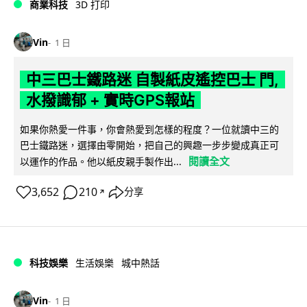
商業科技
3D 打印
Vin
1 日
中三巴士鐵路迷 自製紙皮遙控巴士 門,
水撥識郁 + 實時GPS報站
如果你熱愛一件事，你會熱愛到怎樣的程度？一位就讀中三的
巴士鐵路迷，選擇由零開始，把自己的興趣一步步變成真正可
閱讀全文
以運作的作品。他以紙皮親手製作出...
3,652
210
分享
↗
科技娛樂
生活娛樂
城中熱話
Vin
1 日