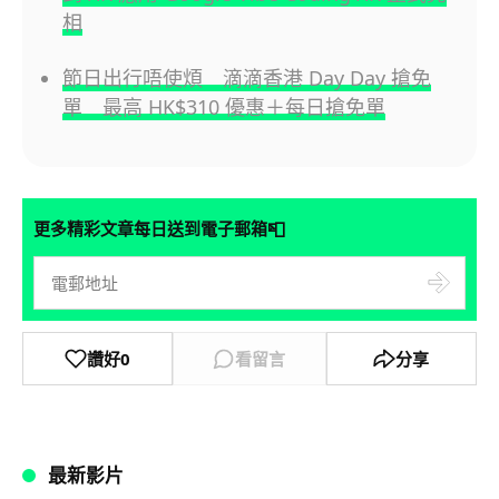
相
節日出行唔使煩 滴滴香港 Day Day 搶免
單 最高 HK$310 優惠＋每日搶免單
📮
更多精彩文章每日送到電子郵箱
讚好
0
看留言
分享
最新影片