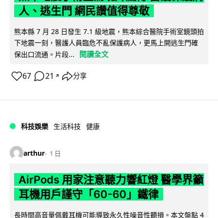
人、逃生門 網民讚值得尊敬
熊本縣 7 月 28 日發生 7.1 級地震，熊本綜合醫院手術室鏡頭拍
下地震一刻，醫護人員臨危不亂保護病人，更馬上開逃生門確
閱讀全文
保出口流通。片段...
67
21
分享
↗
科技娛樂
生活科技
健康
arthur
1 日
AirPods 用家注意聽力響紅燈 醫學界籲
耳機用戶謹守「60-60」鐵律
長時間高音量佩戴耳機可能導致永久性噪音性聽損。本文盤點 4