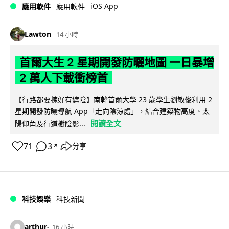
iOS App
應用軟件
應用軟件
Lawton
14 小時
首爾大生 2 星期開發防曬地圖 一日暴增
2 萬人下載衝榜首
【行路都要揀好有遮陰】南韓首爾大學 23 歲學生劉敏俊利用 2
星期開發防曬導航 App「走向陰涼處」，結合建築物高度、太
閱讀全文
陽仰角及行道樹陰影...
71
3
分享
↗
科技娛樂
科技新聞
arthur
16 小時