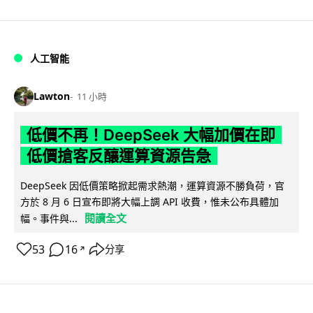
人工智能
Lawton
11 小時
低價不再！DeepSeek 大幅加價在即
低價搶客反釀運算資源告急
DeepSeek 因低價策略掀起需求熱潮，運算資源不勝負荷，官
方於 8 月 6 日宣布即將大幅上調 API 收費，惟未公布具體加
閱讀全文
幅。事件與...
53
16
分享
↗