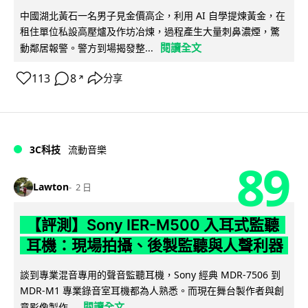
中國湖北黃石一名男子見金價高企，利用 AI 自學提煉黃金，在
租住單位私設高壓爐及作坊冶煉，過程產生大量刺鼻濃煙，驚
閱讀全文
動鄰居報警。警方到場揭發整...
113
8
分享
↗
3C科技
流動音樂
89
Lawton
2 日
【評測】Sony IER-M500 入耳式監聽
耳機：現場拍攝、後製監聽與人聲利器
談到專業混音專用的聲音監聽耳機，Sony 經典 MDR-7506 到
MDR-M1 專業錄音室耳機都為人熟悉。而現在舞台製作者與創
閱讀全文
意影像製作...