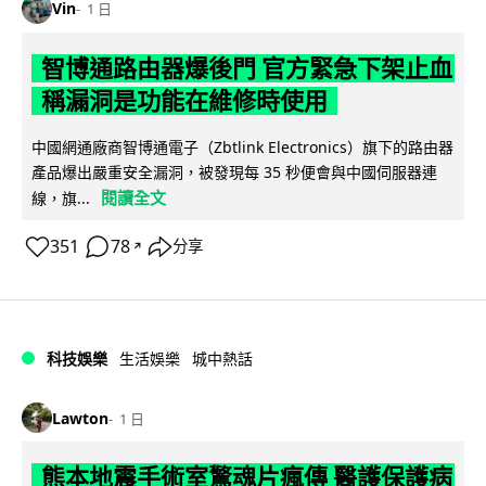
Vin
1 日
智博通路由器爆後門 官方緊急下架止血
稱漏洞是功能在維修時使用
中國網通廠商智博通電子（Zbtlink Electronics）旗下的路由器
產品爆出嚴重安全漏洞，被發現每 35 秒便會與中國伺服器連
閱讀全文
線，旗...
351
78
分享
↗
科技娛樂
生活娛樂
城中熱話
Lawton
1 日
熊本地震手術室驚魂片瘋傳 醫護保護病