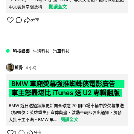
閱讀全文
中文表意空間及科...
分享
科技娛樂
生活科技
汽車科技
藍骨
4 小時
BMW 車廂熒幕強推蜘蛛俠電影廣告
車主怒轟堪比 iTunes 送 U2 專輯翻版
BMW 近日透過無線更新向全球逾 70 個市場車輛中控熒幕推送
《蜘蛛俠：英雄重生》宣傳動畫，啟動車輛即彈出通知，觸發
閱讀全文
大批車主不滿。BMW 早...
1
分享