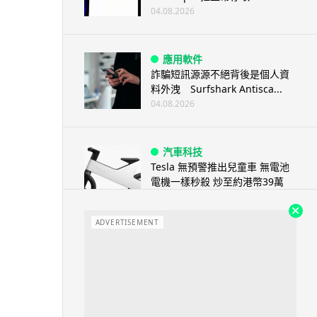
04.08.2026
應用軟件
詐騙短訊源源不絕背後是個人資
料外洩 Surfshark Antisca...
04.08.2026
汽車科技
Tesla 無預警推出兒童車 無電池
電機一樣秒殺 炒至約港幣39萬
04.08.2026
ADVERTISEMENT
iPhone app
歐盟再發功 Apple 終答應
iPhone 跨機剪貼簿將可貼 ...
04.08.2026