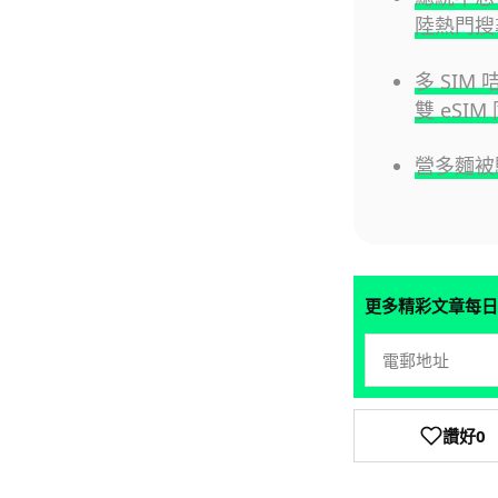
陸熱門搜
多 SIM 
雙 eSIM
營多麵被
更多精彩文章每日
讚好
0