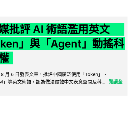
媒批評 AI 術語濫用英文
ken」與「Agent」動搖科
權
8 月 6 日發表文章，批評中國廣泛使用「Token」、
LLM」等英文術語，認為做法侵蝕中文表意空間及科...
閱讀全