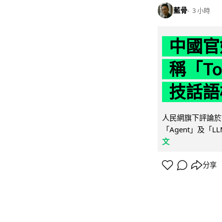
藍骨
3 小時
中國官
稱「To
技話語
人民網旗下評論於 
「Agent」及「
文
分享