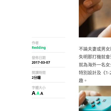
作者
Redding
不論夫妻或男女
失明那打機就會更
發佈日期
2017-03-07
就為海外一名女士
特別設計及《1-
閱讀時間
2分鐘
趣。
字體大小
A
A
A