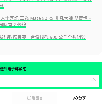
尋
咭人士喜訊 華為 Mate 80 RS 非凡大師 雙實體 +
 同時開 2 條線
驗出致癌農藥 台灣攔截 900 公斤全數銷毀
📮
送到電子郵箱
看留言
分享