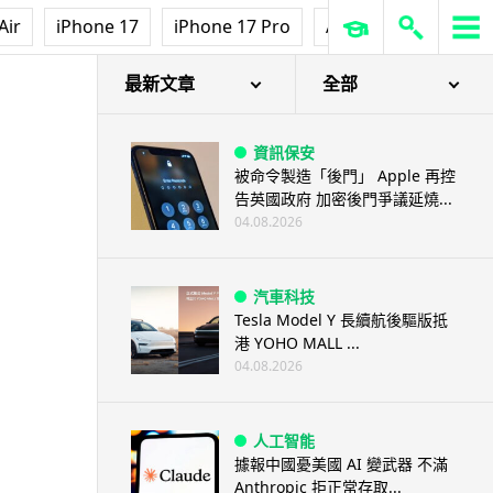
Air
iPhone 17
iPhone 17 Pro
AirPods Pro 3
Ap
最新文章
全部
資訊保安
被命令製造「後門」 Apple 再控
告英國政府 加密後門爭議延燒...
04.08.2026
汽車科技
Tesla Model Y 長續航後驅版抵
港 YOHO MALL ...
04.08.2026
人工智能
據報中國憂美國 AI 變武器 不滿
Anthropic 拒正常存取...