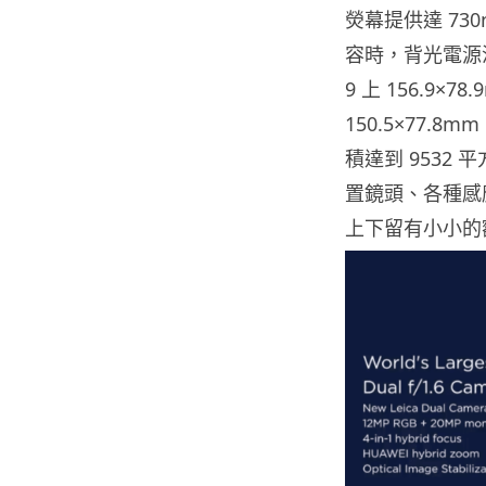
熒幕提供達 730
容時，背光電源消
9 上 156.9×
150.5×77.
積達到 9532 平
置鏡頭、各種感
上下留有小小的