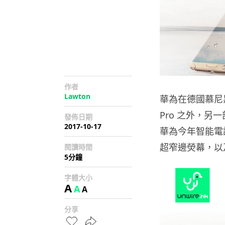
作者
Lawton
華為在德國慕尼黑
Pro 之外，另一
發佈日期
2017-10-17
華為今年智能電話重
超窄邊熒幕，以及
閱讀時間
5分鐘
字體大小
A
A
A
分享