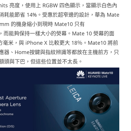
nits 亮度，使用上 RGBW 四色顯示，當顯示白色內
耗能節省 14%。受惠於超窄邊的設計，華為 Mate
78.9mm 的機身縮小到現時 Mate10 只有
8mm，而能夠保持一樣大小的熒幕。Mate 10 熒幕的面
方毫米，與 iPhone X 比較更大 18％。Mate10 將前
應器、Home按鍵與指紋辨識等都放在主機前方，只
額頭與下巴，但這些位置並不太長。