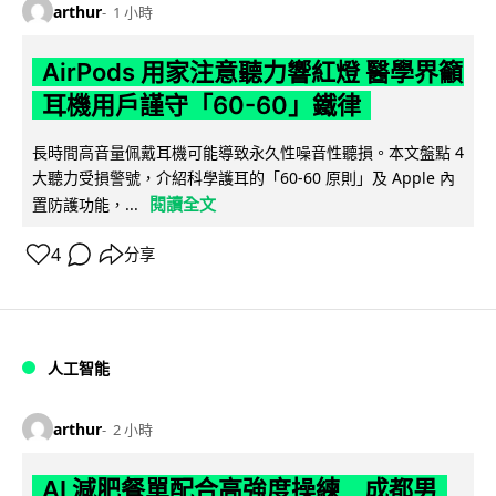
arthur
1 小時
AirPods 用家注意聽力響紅燈 醫學界籲
耳機用戶謹守「60-60」鐵律
長時間高音量佩戴耳機可能導致永久性噪音性聽損。本文盤點 4
大聽力受損警號，介紹科學護耳的「60-60 原則」及 Apple 內
閱讀全文
置防護功能，...
4
分享
人工智能
arthur
2 小時
AI 減肥餐單配合高強度操練 成都男