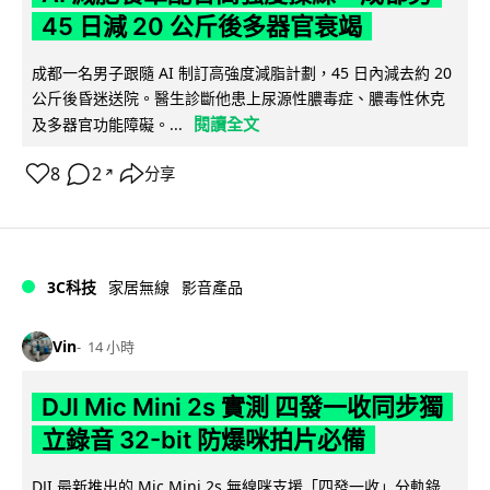
45 日減 20 公斤後多器官衰竭
成都一名男子跟隨 AI 制訂高強度減脂計劃，45 日內減去約 20
公斤後昏迷送院。醫生診斷他患上尿源性膿毒症、膿毒性休克
閱讀全文
及多器官功能障礙。...
8
2
分享
↗
3C科技
家居無線
影音產品
Vin
14 小時
DJI Mic Mini 2s 實測 四發一收同步獨
立錄音 32-bit 防爆咪拍片必備
DJI 最新推出的 Mic Mini 2s 無線咪支援「四發一收」分軌錄