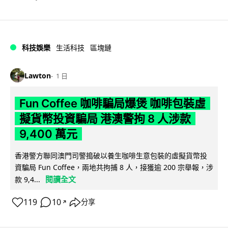
科技娛樂
生活科技
區塊鏈
Lawton
1 日
Fun Coffee 咖啡騙局爆煲 咖啡包裝虛
擬貨幣投資騙局 港澳警拘 8 人涉款
9,400 萬元
香港警方聯同澳門司警搗破以養生咖啡生意包裝的虛擬貨幣投
資騙局 Fun Coffee，兩地共拘捕 8 人，接獲逾 200 宗舉報，涉
閱讀全文
款 9,4...
119
10
分享
↗