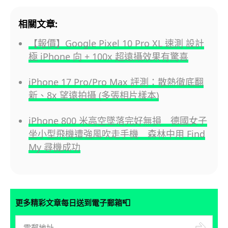
相關文章:
【報價】Google Pixel 10 Pro XL 速測 設計
極 iPhone 向 + 100x 超遠攝效果有驚喜
iPhone 17 Pro/Pro Max 評測：散熱徹底翻
新、8x 望遠拍攝 (多張相片樣本)
iPhone 800 米高空墜落完好無損 德國女子
坐小型飛機遭強風吹走手機 森林中用 Find
My 尋機成功
📮
更多精彩文章每日送到電子郵箱