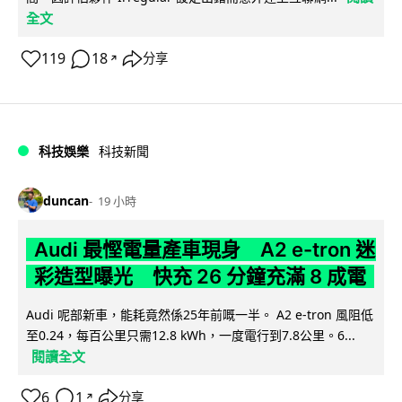
全文
119
18
分享
↗
科技娛樂
科技新聞
duncan
19 小時
Audi 最慳電量產車現身 A2 e-tron 迷
彩造型曝光 快充 26 分鐘充滿 8 成電
Audi 呢部新車，能耗竟然係25年前嘅一半。 A2 e-tron 風阻低
至0.24，每百公里只需12.8 kWh，一度電行到7.8公里。6...
閱讀全文
6
1
分享
↗