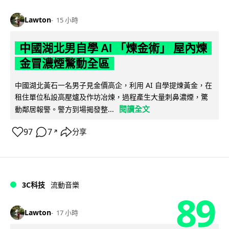
Lawton
15 小時
中國湖北男自學 AI 「煉金術」 屋內煉
金冒濃煙驚動全區
中國湖北黃石一名男子見金價高企，利用 AI 自學提煉黃金，在
租住單位私設高壓爐及作坊冶煉，過程產生大量刺鼻濃煙，驚
閱讀全文
動鄰居報警。警方到場揭發整...
97
7
分享
↗
3C科技
流動音樂
89
Lawton
17 小時