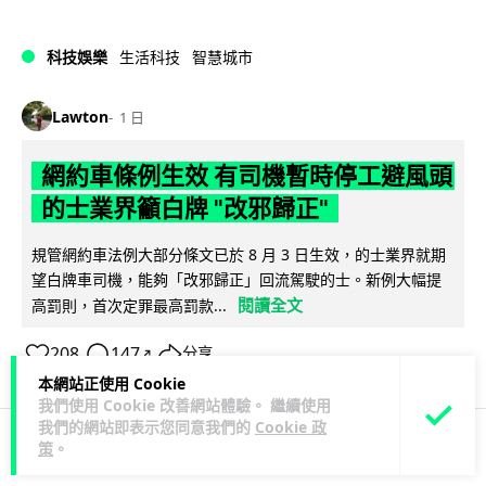
科技娛樂
生活科技
智慧城市
Lawton
1 日
網約車條例生效 有司機暫時停工避風頭
的士業界籲白牌 "改邪歸正"
規管網約車法例大部分條文已於 8 月 3 日生效，的士業界就期
望白牌車司機，能夠「改邪歸正」回流駕駛的士。新例大幅提
閱讀全文
高罰則，首次定罪最高罰款...
208
147
分享
↗
本網站正使用 Cookie
我們使用 Cookie 改善網站體驗。 繼續使用
我們的網站即表示您同意我們的
Cookie 政
策
。
人工智能