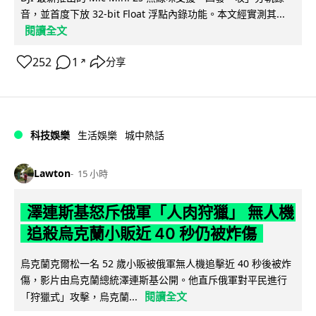
音，並首度下放 32-bit Float 浮點內錄功能。本文經實測其...
閱讀全文
252
1
分享
↗
科技娛樂
生活娛樂
城中熱話
Lawton
15 小時
澤連斯基怒斥俄軍「人肉狩獵」 無人機
追殺烏克蘭小販近 40 秒仍被炸傷
烏克蘭克爾松一名 52 歲小販被俄軍無人機追擊近 40 秒後被炸
傷，影片由烏克蘭總統澤連斯基公開。他直斥俄軍對平民進行
閱讀全文
「狩獵式」攻擊，烏克蘭...