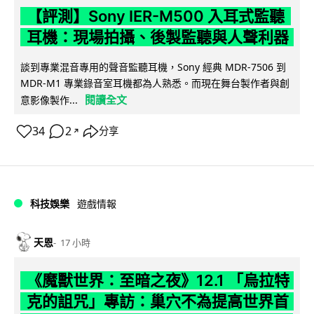
【評測】Sony IER-M500 入耳式監聽
耳機：現場拍攝、後製監聽與人聲利器
談到專業混音專用的聲音監聽耳機，Sony 經典 MDR-7506 到
MDR-M1 專業錄音室耳機都為人熟悉。而現在舞台製作者與創
閱讀全文
意影像製作...
34
2
分享
↗
科技娛樂
遊戲情報
天恩
17 小時
《魔獸世界：至暗之夜》12.1 「烏拉特
克的詛咒」專訪：巢穴不為提高世界首