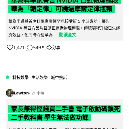
華為科學家警告 NVIDIA 已近物理極限
華為「韜定律」可繞過摩爾定律瓶頸
華為半導體首席科學家廖恒罕見接受近 5 小時專訪，警告
NVIDIA 等西方晶片巨頭正逼近物理極限，傳統製程升級已失經
閱讀全文
濟效益。他同時介紹華為...
1,471
549
分享
↗
科技娛樂
生活娛樂
城中熱話
Lawton
21 小時
家長無得慳錢買二手書 電子啟動碼鎖死
二手教科書 學生無法做功課