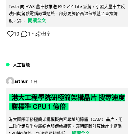
Tesla 向 HW3 舊車款推送 FSD v14 Lite 系統，引發大量車主反
映自動駕駛電腦嚴重過熱，部分更觸發高溫保護甚至直接燒
閱讀全文
毀，須...
10
1
分享
↗
人工智能
arthur
1 日
港大工程學院研極簡架構晶片 搜尋速度
勝標準 CPU 1 億倍
港大團隊研發極簡架構模擬內容尋址記憶體（CAM）晶片，用
二硫化鉬及半金屬銻克服傳輸瓶頸，漢明距離計算速度比標準
閱讀全文
CPU快1億倍，每次搜尋耗能低...