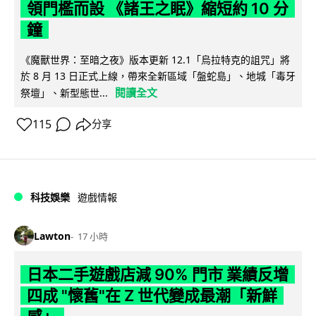
領門檻而設 《諸王之眠》縮短約 10 分
鐘
《魔獸世界：至暗之夜》版本更新 12.1「烏拉特克的詛咒」將
於 8 月 13 日正式上線，帶來全新區域「盤蛇島」、地城「毒牙
閱讀全文
祭壇」、新型態世...
115
分享
科技娛樂
遊戲情報
Lawton
17 小時
日本二手遊戲店減 90% 門市 業績反增
四成 "懷舊"在 Z 世代變成最潮「新鮮