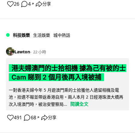
26
4
分享
↗
科技娛樂
生活娛樂
城中熱話
Lawton
22 小時
港夫婦澳門的士拾相機 據為己有被的士
Cam 睇到 2 個月後再入境被捕
一對香港夫婦今年 5 月遊澳門乘的士拾獲他人遺留相機及電
池，拾遺不報並帶返香港自用。兩人本月 2 日經港珠澳大橋再
閱讀全文
次入境澳門時，被治安警察局...
491
68
分享
↗