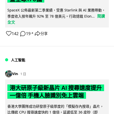
SpaceX 公佈最新第二季業績，受惠 Starlink 與 AI 業務帶動，
閱讀
季度收入按年飆升 92% 至 78 億美元。行政總裁 Elon...
全文
142
19
分享
↗
人工智能
Vin
1 日
港大研原子級新晶片 AI 搜尋速度提升
一億倍 手機人臉識別免上雲端
香港大學團隊成功研發原子級厚度的「模擬存內搜尋」晶片，
比傳統 CPU 搜尋速度快約 1 億倍，延遲低至 36 皮秒（即