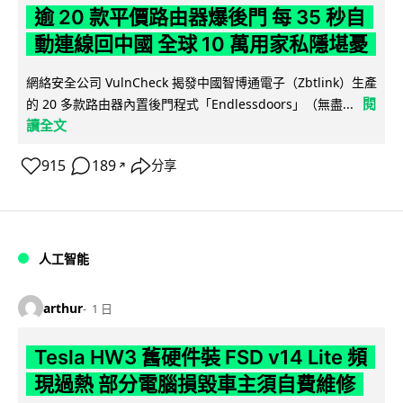
逾 20 款平價路由器爆後門 每 35 秒自
動連線回中國 全球 10 萬用家私隱堪憂
網絡安全公司 VulnCheck 揭發中國智博通電子（Zbtlink）生產
閱
的 20 多款路由器內置後門程式「Endlessdoors」（無盡...
讀全文
915
189
分享
↗
人工智能
arthur
1 日
Tesla HW3 舊硬件裝 FSD v14 Lite 頻
現過熱 部分電腦損毀車主須自費維修