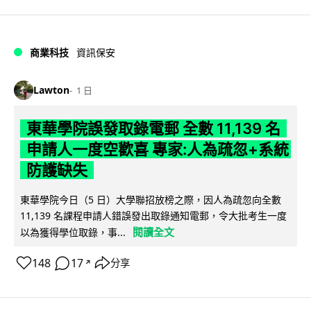
商業科技
資訊保安
Lawton
1 日
東華學院誤發取錄電郵 全數 11,139 名
申請人一度空歡喜 專家:人為疏忽+系統
防護缺失
東華學院今日（5 日）大學聯招放榜之際，因人為疏忽向全數
11,139 名課程申請人錯誤發出取錄通知電郵，令大批考生一度
閱讀全文
以為獲得學位取錄，事...
148
17
分享
↗