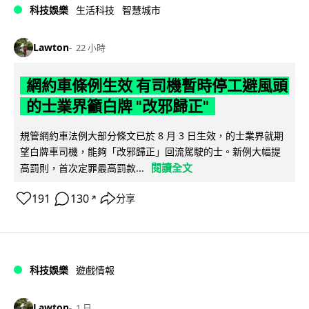
科技娛樂
生活科技
智慧城市
Lawton
22 小時
網約車條例生效 有司機暫時停工避風頭
的士業界籲白牌 "改邪歸正"
規管網約車法例大部分條文已於 8 月 3 日生效，的士業界就期
望白牌車司機，能夠「改邪歸正」回流駕駛的士。新例大幅提
閱讀全文
高罰則，首次定罪最高罰款...
191
130
分享
↗
科技娛樂
遊戲情報
Lawton
1 日