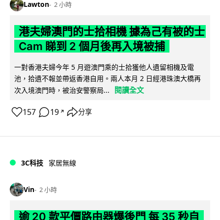
Lawton
2 小時
港夫婦澳門的士拾相機 據為己有被的士
Cam 睇到 2 個月後再入境被捕
一對香港夫婦今年 5 月遊澳門乘的士拾獲他人遺留相機及電
池，拾遺不報並帶返香港自用。兩人本月 2 日經港珠澳大橋再
閱讀全文
次入境澳門時，被治安警察局...
157
19
分享
↗
3C科技
家居無線
Vin
2 小時
逾 20 款平價路由器爆後門 每 35 秒自