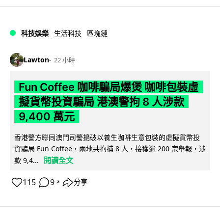
科技娛樂
生活科技
區塊鏈
Lawton
22 小時
Fun Coffee 咖啡騙局爆煲 咖啡包裝虛
擬貨幣投資騙局 港澳警拘 8 人涉款
9,400 萬元
香港警方聯同澳門司警搗破以養生咖啡生意包裝的虛擬貨幣投
資騙局 Fun Coffee，兩地共拘捕 8 人，接獲逾 200 宗舉報，涉
閱讀全文
款 9,4...
115
9
分享
↗