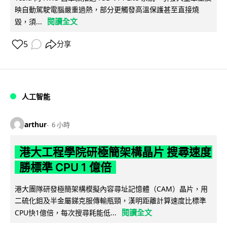
映自動駕駛電腦嚴重過熱，部分更觸發高溫保護甚至直接燒
閱讀全文
毀，須...
5
分享
人工智能
arthur
6 小時
港大工程學院研極簡架構晶片 搜尋速度
勝標準 CPU 1 億倍
港大團隊研發極簡架構模擬內容尋址記憶體（CAM）晶片，用
二硫化鉬及半金屬銻克服傳輸瓶頸，漢明距離計算速度比標準
閱讀全文
CPU快1億倍，每次搜尋耗能低...