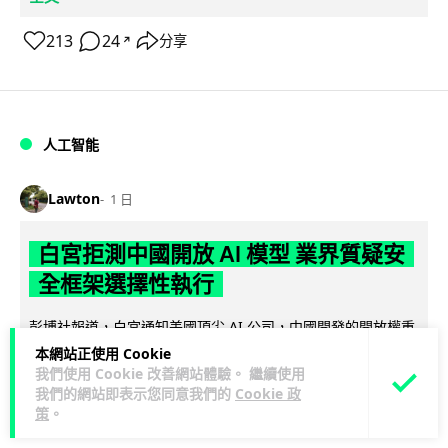
213
24
分享
↗
人工智能
Lawton
1 日
白宮拒測中國開放 AI 模型 業界質疑安
全框架選擇性執行
彭博社報道，白宮通知美國頂尖 AI 公司，中國開發的開放權重
模型將不納入特朗普政府新 AI 安全框架的測試範圍。美國業界
本網站正使用 Cookie
閱讀全文
則聯署呼籲政府不要限...
我們使用 Cookie 改善網站體驗。 繼續使用
我們的網站即表示您同意我們的
Cookie 政
策
。
44
20
分享
↗