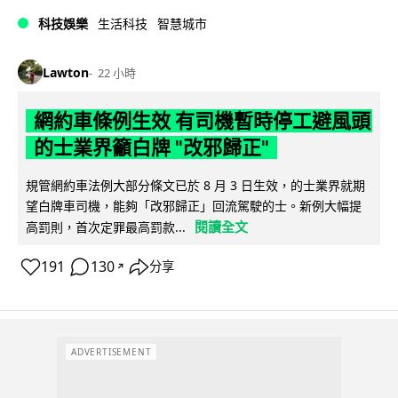
科技娛樂
生活科技
智慧城市
Lawton
22 小時
網約車條例生效 有司機暫時停工避風頭
的士業界籲白牌 "改邪歸正"
規管網約車法例大部分條文已於 8 月 3 日生效，的士業界就期
望白牌車司機，能夠「改邪歸正」回流駕駛的士。新例大幅提
閱讀全文
高罰則，首次定罪最高罰款...
191
130
分享
↗
ADVERTISEMENT