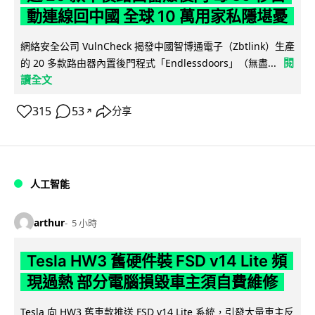
動連線回中國 全球 10 萬用家私隱堪憂
網絡安全公司 VulnCheck 揭發中國智博通電子（Zbtlink）生產
閱
的 20 多款路由器內置後門程式「Endlessdoors」（無盡...
讀全文
315
53
分享
↗
人工智能
arthur
5 小時
Tesla HW3 舊硬件裝 FSD v14 Lite 頻
現過熱 部分電腦損毀車主須自費維修
Tesla 向 HW3 舊車款推送 FSD v14 Lite 系統，引發大量車主反