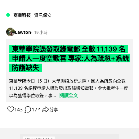
商業科技
資訊保安
Lawton
19 小時
東華學院誤發取錄電郵 全數 11,139 名
申請人一度空歡喜 專家:人為疏忽+系統
防護缺失
東華學院今日（5 日）大學聯招放榜之際，因人為疏忽向全數
11,139 名課程申請人錯誤發出取錄通知電郵，令大批考生一度
閱讀全文
以為獲得學位取錄，事...
143
17
分享
↗