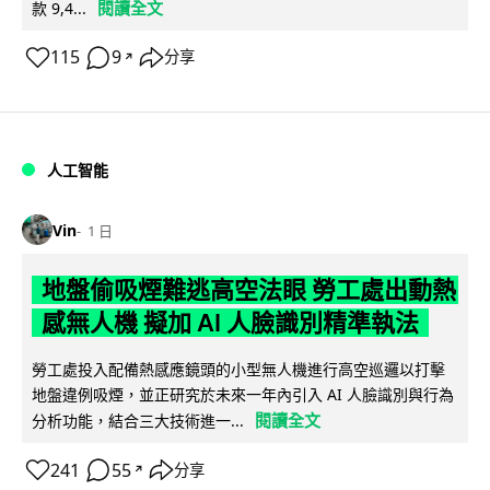
閱讀全文
款 9,4...
115
9
分享
↗
人工智能
Vin
1 日
地盤偷吸煙難逃高空法眼 勞工處出動熱
感無人機 擬加 AI 人臉識別精準執法
勞工處投入配備熱感應鏡頭的小型無人機進行高空巡邏以打擊
地盤違例吸煙，並正研究於未來一年內引入 AI 人臉識別與行為
閱讀全文
分析功能，結合三大技術進一...
241
55
分享
↗