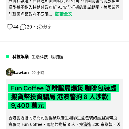
彭博社報道，白宮通知美國頂尖 AI 公司，中國開發的開放權重
模型將不納入特朗普政府新 AI 安全框架的測試範圍。美國業界
閱讀全文
則聯署呼籲政府不要限...
44
20
分享
↗
科技娛樂
生活科技
區塊鏈
Lawton
22 小時
Fun Coffee 咖啡騙局爆煲 咖啡包裝虛
擬貨幣投資騙局 港澳警拘 8 人涉款
9,400 萬元
香港警方聯同澳門司警搗破以養生咖啡生意包裝的虛擬貨幣投
資騙局 Fun Coffee，兩地共拘捕 8 人，接獲逾 200 宗舉報，涉