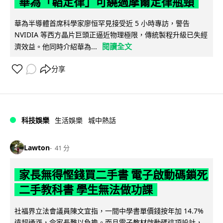
華為「韜定律」可繞過摩爾定律瓶頸
華為半導體首席科學家廖恒罕見接受近 5 小時專訪，警告
NVIDIA 等西方晶片巨頭正逼近物理極限，傳統製程升級已失經
閱讀全文
濟效益。他同時介紹華為...
分享
科技娛樂
生活娛樂
城中熱話
Lawton
41 分
家長無得慳錢買二手書 電子啟動碼鎖死
二手教科書 學生無法做功課
社福界立法會議員陳文宜指，一間中學書單價錢按年加 14.7%
遠超通漲，令家長難以負擔。而且電子教材啟動碼這項設計，