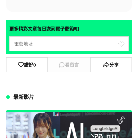
📮
更多精彩文章每日送到電子郵箱
讚好
0
看留言
分享
最新影片