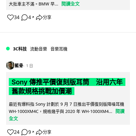
閱讀全文
大批車主不滿。BMW 早...
34
4
分享
↗
3C科技
流動音樂
音樂耳機
藍骨
1 日
Sony 傳推平價復刻版耳筒 沿用六年
舊款規格挑戰加價潮
最近有爆料指 Sony 計劃於 9 月 7 日推出平價復刻版降噪耳機
閱讀
WH-1000XM4C，規格幾乎與 2020 年 WH-1000XM4...
全文
24
9
分享
↗