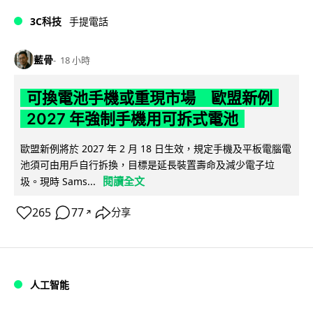
3C科技
手提電話
藍骨
18 小時
可換電池手機或重現市場 歐盟新例
2027 年強制手機用可拆式電池
歐盟新例將於 2027 年 2 月 18 日生效，規定手機及平板電腦電
池須可由用戶自行拆換，目標是延長裝置壽命及減少電子垃
閱讀全文
圾。現時 Sams...
265
77
分享
↗
人工智能