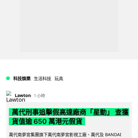
科技娛樂
生活科技
玩具
Lawton
1 小時
萬代刑事追擊假高達廠商「星動」 查獲
貨值逾 650 萬港元假貨
萬代南夢宮集團旗下萬代南夢宮影視工廠、萬代及 BANDAI