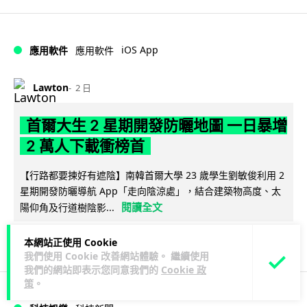
iOS App
應用軟件
應用軟件
Lawton
2 日
首爾大生 2 星期開發防曬地圖 一日暴增
2 萬人下載衝榜首
【行路都要揀好有遮陰】南韓首爾大學 23 歲學生劉敏俊利用 2
星期開發防曬導航 App「走向陰涼處」，結合建築物高度、太
閱讀全文
陽仰角及行道樹陰影...
101
4
分享
↗
本網站正使用 Cookie
我們使用 Cookie 改善網站體驗。 繼續使用
我們的網站即表示您同意我們的
Cookie 政
策
。