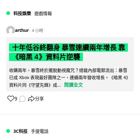
科技娛樂
遊戲情報
arthur
4 小時
十年低谷終翻身 暴雪連續兩年增長 靠
《暗黑 4》資料片逆襲
收購兩年，暴雪終於擺脫動視魔咒？總裁內部電郵流出：暴雪
已成 Xbox 表現最好團隊之一，連續兩年營收增長。《暗黑 4》
閱讀全文
資料片同《守望先鋒》成...
9
分享
3C科技
手提電話