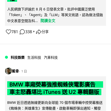
人民網旗下評論於 8 月 6 日發表文章，批評中國廣泛使用
「Token」、「Agent」及「LLM」等英文術語，認為做法侵蝕
閱讀全文
中文表意空間及科...
781
338
分享
↗
科技娛樂
生活科技
汽車科技
藍骨
1 日
BMW 車廂熒幕強推蜘蛛俠電影廣告
車主怒轟堪比 iTunes 送 U2 專輯翻版
BMW 近日透過無線更新向全球逾 70 個市場車輛中控熒幕推送
《蜘蛛俠：英雄重生》宣傳動畫，啟動車輛即彈出通知，觸發