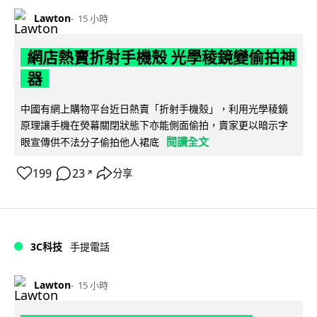
Lawton
15 小時
網店熱賣折射手機殼 光學稜鏡變偷拍神
器
中國有網上購物平台近日熱賣「折射手機殼」，利用光學稜鏡
原理讓手機在熒幕關閉狀態下亦能側面偷拍，賣家更以暗示字
閱讀全文
眼宣傳供不法分子偷拍他人裙底
199
23
分享
↗
3C科技
手提電話
Lawton
15 小時