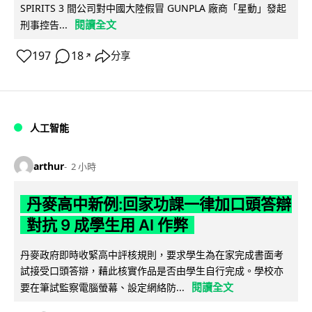
SPIRITS 3 間公司對中國大陸假冒 GUNPLA 廠商「星動」發起
閱讀全文
刑事控告...
197
18
分享
↗
人工智能
arthur
2 小時
丹麥高中新例:回家功課一律加口頭答辯
對抗 9 成學生用 AI 作弊
丹麥政府即時收緊高中評核規則，要求學生為在家完成書面考
試接受口頭答辯，藉此核實作品是否由學生自行完成。學校亦
閱讀全文
要在筆試監察電腦螢幕、設定網絡防...