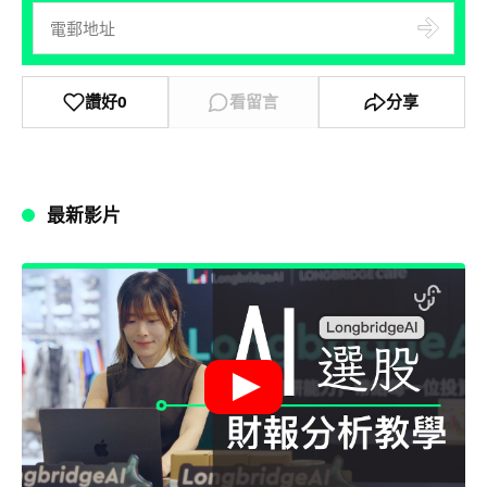
讚好
0
看留言
分享
最新影片