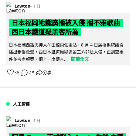
Lawton
1 日
日本福岡地鐵廣播被入侵 播不雅歌曲
西日本鐵道疑黑客所為
日本福岡西鐵天神大牟田線兩個車站，8 月 4 日廣播系統離奇
播出粗俗歌聲，西日本鐵道懷疑遭第三方非法入侵，正調查事
閱讀全文
件並考慮報案。網上一度傳言...
38
2
分享
↗
人工智能
Lawton
1 日