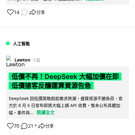
14
分享
人工智能
Lawton
1 日
低價不再！DeepSeek 大幅加價在即
低價搶客反釀運算資源告急
DeepSeek 因低價策略掀起需求熱潮，運算資源不勝負荷，官
方於 8 月 6 日宣布即將大幅上調 API 收費，惟未公布具體加
閱讀全文
幅。事件與...
70
21
分享
↗