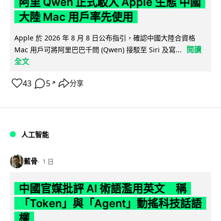
阿里 Qwen 正式駁入 Apple 生態 中國
大陸 Mac 用戶率先使用
Apple 於 2026 年 8 月 8 日公布指引，確認中國大陸合資格
閱讀
Mac 用戶可將阿里巴巴千問 (Qwen) 接駁至 Siri 及寫...
全文
43
5
分享
↗
人工智能
藍骨
1 日
中國官媒批評 AI 術語濫用英文 稱
「Token」與「Agent」動搖科技話語
權