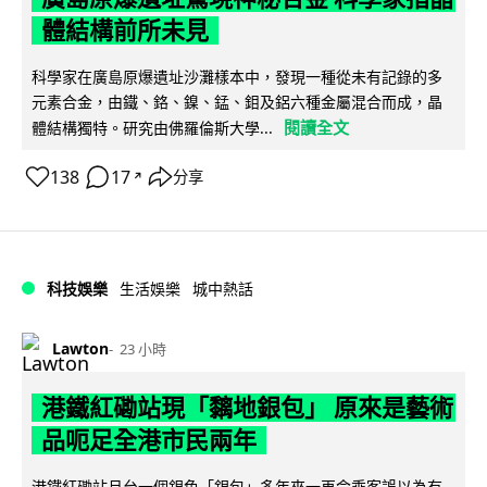
體結構前所未見
科學家在廣島原爆遺址沙灘樣本中，發現一種從未有記錄的多
元素合金，由鐵、鉻、鎳、錳、鉬及鋁六種金屬混合而成，晶
閱讀全文
體結構獨特。研究由佛羅倫斯大學...
138
17
分享
↗
科技娛樂
生活娛樂
城中熱話
Lawton
23 小時
港鐵紅磡站現「黐地銀包」 原來是藝術
品呃足全港市民兩年
港鐵紅磡站月台一個銀色「銀包」多年來一再令乘客誤以為有