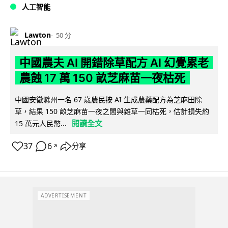
人工智能
Lawton
50 分
中國農夫 AI 開錯除草配方 AI 幻覺累老
農蝕 17 萬 150 畝芝麻苗一夜枯死
中國安徽滁州一名 67 歲農民按 AI 生成農藥配方為芝麻田除
草，結果 150 畝芝麻苗一夜之間與雜草一同枯死，估計損失約
閱讀全文
15 萬元人民幣...
37
6
分享
↗
ADVERTISEMENT