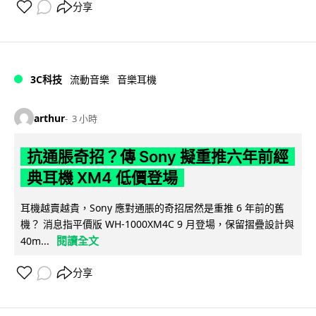
分享
3C科技
流動音樂
音樂耳機
arthur
3 小時
抗通脹奇招？傳 Sony 擬重推六年前經
典耳機 XM4 低價登場
耳機越賣越貴，Sony 應對通脹的奇招居然是重推 6 年前的舊
機？ 消息指平價版 WH-1000XM4C 9 月登場，保留摺疊設計與
閱讀全文
40m...
分享