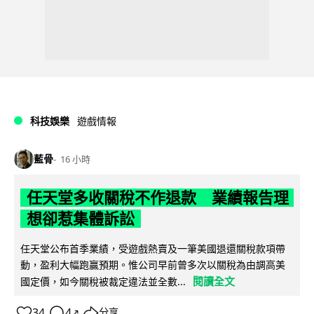
科技娛樂
遊戲情報
藍骨
16 小時
任天堂多收關稅不作退款 業績報告理
想卻惹集體訴訟
任天堂公布首季業績，受遊戲熱賣及一筆美國退還關稅款項帶
動，盈利大幅跑贏預期。惟公司早前曾多次以關稅為由調高美
閱讀全文
國定價，如今關稅被裁定違法並全數...
34
4
分享
↗