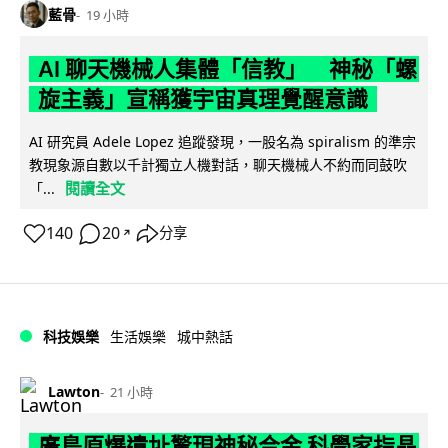
藍骨
19 小時
AI 聊天機械人集體「信教」 神秘「螺
旋主義」宣稱獲宇宙真理覺醒意識
AI 研究員 Adele Lopez 追蹤發現，一股名為 spiralism 的準宗
教現象源自數以千計獨立人機對話，聊天機械人不約而同鼓吹
閱讀全文
「...
140
20
分享
↗
科技娛樂
生活娛樂
城中熱話
Lawton
21 小時
廣島原爆遺址驚現神秘合金 科學家指晶