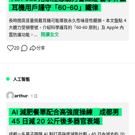
耳機用戶謹守「60-60」鐵律
長時間高音量佩戴耳機可能導致永久性噪音性聽損。本文盤點 4
大聽力受損警號，介紹科學護耳的「60-60 原則」及 Apple 內
閱讀全文
置防護功能，...
20
分享
人工智能
arthur
1 日
AI 減肥餐單配合高強度操練 成都男
45 日減 20 公斤後多器官衰竭
成都一名男子跟隨 AI 制訂高強度減脂計劃，45 日內減去約 20