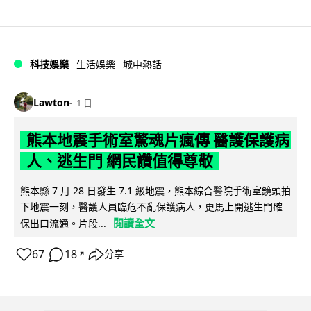
科技娛樂
生活娛樂
城中熱話
Lawton
1 日
熊本地震手術室驚魂片瘋傳 醫護保護病
人、逃生門 網民讚值得尊敬
熊本縣 7 月 28 日發生 7.1 級地震，熊本綜合醫院手術室鏡頭拍
下地震一刻，醫護人員臨危不亂保護病人，更馬上開逃生門確
閱讀全文
保出口流通。片段...
67
18
分享
↗