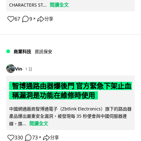
閱讀全文
CHARACTERS ST...
67
9
分享
↗
商業科技
資訊保安
Vin
1 日
智博通路由器爆後門 官方緊急下架止血
稱漏洞是功能在維修時使用
中國網通廠商智博通電子（Zbtlink Electronics）旗下的路由器
產品爆出嚴重安全漏洞，被發現每 35 秒便會與中國伺服器連
閱讀全文
線，旗...
330
73
分享
↗