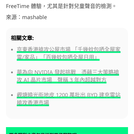
FreeTime 體驗，尤其是針對兒童聲音的檢測。
來源：mashable
相關文章:
京東香港搶攻公屋市場 「千幾蚊包哂全屋家
電/家品」「百幾蚊包哂全屋日用」
華為向 NVIDIA 發起挑戰 憑藉三大策略搶
攻 AI 晶片市場 聲稱 3 年內超越對方
觀塘曉光街地皮 1200 萬批出 BYD 建充電站
搶攻香港市場