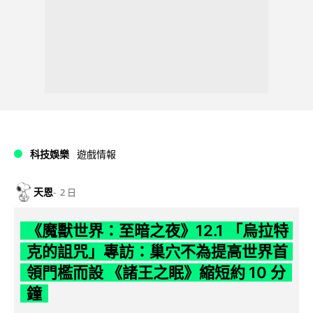
科技娛樂
遊戲情報
天恩
2 日
《魔獸世界：至暗之夜》12.1 「烏拉特
克的詛咒」專訪：巢穴不為提高世界首
領門檻而設 《諸王之眠》縮短約 10 分
鐘