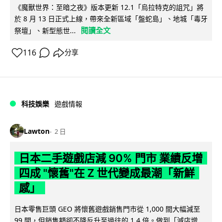
《魔獸世界：至暗之夜》版本更新 12.1「烏拉特克的詛咒」將
於 8 月 13 日正式上線，帶來全新區域「盤蛇島」、地城「毒牙
閱讀全文
祭壇」、新型態世...
116
分享
科技娛樂
遊戲情報
Lawton
2 日
日本二手遊戲店減 90% 門市 業績反增
四成 "懷舊"在 Z 世代變成最潮「新鮮
感」
日本零售巨頭 GEO 將懷舊遊戲銷售門市從 1,000 間大幅減至
99 間，但銷售額卻不降反升至過往的 1.4 倍。做到「減店增