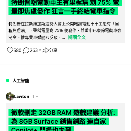
特朗普嘲電動車主有里程病 剩 75% 電
量即焦慮發作 狂言一手終結電車指令
特朗普在拉斯維加斯造勢大會上公開嘲諷電動車車主患有「里
程焦慮病」，聲稱電量剩 75% 便發作，並重申已廢除電動車強
閱讀全文
制令。惟專業車媒隨即反駁，...
580
263
分享
↗
人工智能
Lawton
1 日
微軟刪走 32GB RAM 遊戲建議 分析:
為 8GB Surface 銷售鋪路 連自家
Copilot+ 門檻也未到