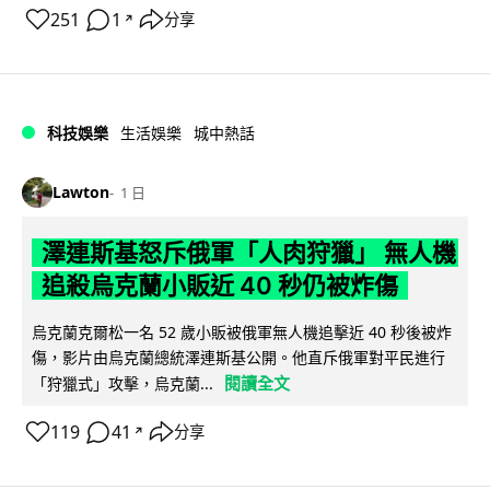
251
1
分享
↗
科技娛樂
生活娛樂
城中熱話
Lawton
1 日
澤連斯基怒斥俄軍「人肉狩獵」 無人機
追殺烏克蘭小販近 40 秒仍被炸傷
烏克蘭克爾松一名 52 歲小販被俄軍無人機追擊近 40 秒後被炸
傷，影片由烏克蘭總統澤連斯基公開。他直斥俄軍對平民進行
閱讀全文
「狩獵式」攻擊，烏克蘭...
119
41
分享
↗