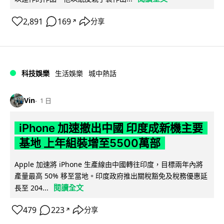
2,891
169
分享
↗
科技娛樂
生活娛樂
城中熱話
Vin
1 日
iPhone 加速撤出中國 印度成新機主要
基地 上年組裝增至5500萬部
Apple 加速將 iPhone 生產線由中國轉往印度，目標兩年內將
產量最高 50% 移至當地。印度政府推出關稅豁免及稅務優惠延
閱讀全文
長至 204...
479
223
分享
↗