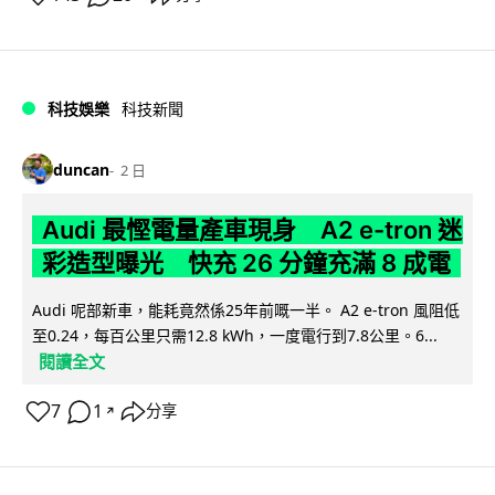
科技娛樂
科技新聞
duncan
2 日
Audi 最慳電量產車現身 A2 e-tron 迷
彩造型曝光 快充 26 分鐘充滿 8 成電
Audi 呢部新車，能耗竟然係25年前嘅一半。 A2 e-tron 風阻低
至0.24，每百公里只需12.8 kWh，一度電行到7.8公里。6...
閱讀全文
7
1
分享
↗