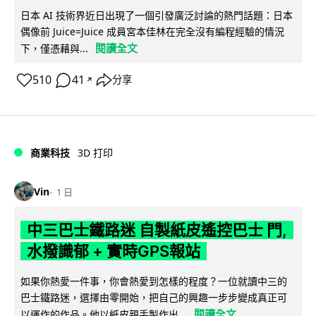
日本 AI 技術界近日出現了一個引發廣泛討論的熱門話題：日本
偶像前 Juice=Juice 成員宮本佳林在完全沒有編程經驗的情況
閱讀全文
下，僅憑藉與...
510
41
分享
↗
商業科技
3D 打印
Vin
1 日
中三巴士鐵路迷 自製紙皮遙控巴士 門,
水撥識郁 + 實時GPS報站
如果你熱愛一件事，你會熱愛到怎樣的程度？一位就讀中三的
巴士鐵路迷，選擇由零開始，把自己的興趣一步步變成真正可
閱讀全文
以運作的作品。他以紙皮親手製作出...