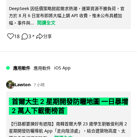
DeepSeek 因低價策略掀起需求熱潮，運算資源不勝負荷，官
方於 8 月 6 日宣布即將大幅上調 API 收費，惟未公布具體加
閱讀全文
幅。事件與...
18
3
分享
↗
iOS App
應用軟件
應用軟件
Lawton
7 小時
首爾大生 2 星期開發防曬地圖 一日暴增
2 萬人下載衝榜首
【行路都要揀好有遮陰】南韓首爾大學 23 歲學生劉敏俊利用 2
星期開發防曬導航 App「走向陰涼處」，結合建築物高度、太