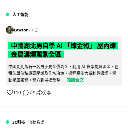
人工智能
Lawton
1 日
中國湖北男自學 AI 「煉金術」 屋內煉
金冒濃煙驚動全區
中國湖北黃石一名男子見金價高企，利用 AI 自學提煉黃金，在
租住單位私設高壓爐及作坊冶煉，過程產生大量刺鼻濃煙，驚
閱讀全文
動鄰居報警。警方到場揭發整...
110
7
分享
↗
3C科技
流動音樂