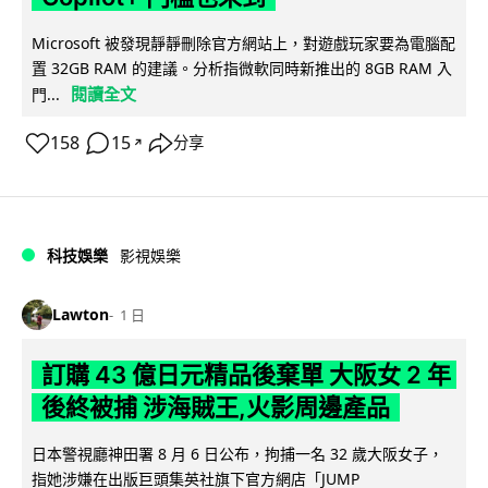
Microsoft 被發現靜靜刪除官方網站上，對遊戲玩家要為電腦配
置 32GB RAM 的建議。分析指微軟同時新推出的 8GB RAM 入
閱讀全文
門...
158
15
分享
↗
科技娛樂
影視娛樂
Lawton
1 日
訂購 43 億日元精品後棄單 大阪女 2 年
後終被捕 涉海賊王,火影周邊產品
日本警視廳神田署 8 月 6 日公布，拘捕一名 32 歲大阪女子，
指她涉嫌在出版巨頭集英社旗下官方網店「JUMP