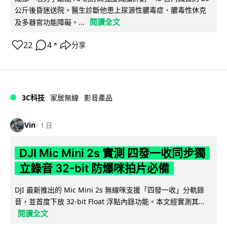
公斤後昏迷送院。醫生診斷他患上尿源性膿毒症、膿毒性休克
閱讀全文
及多器官功能障礙。...
22
4
分享
↗
3C科技
家居無線
影音產品
Vin
1 日
DJI Mic Mini 2s 實測 四發一收同步獨
立錄音 32-bit 防爆咪拍片必備
DJI 最新推出的 Mic Mini 2s 無線咪支援「四發一收」分軌錄
音，並首度下放 32-bit Float 浮點內錄功能。本文經實測其...
閱讀全文