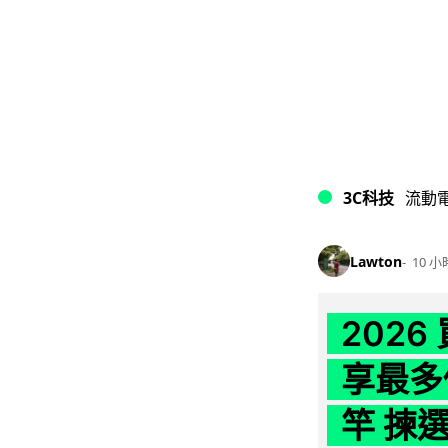
3C科技
流動
Lawton
10 小
202
享最多
竿 揀