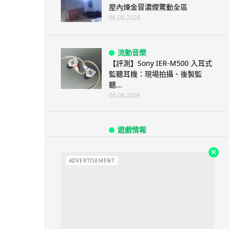
屋內煉金冒濃煙驚動全區
06.08.2026
流動音樂
【評測】Sony IER-M500 入耳式
監聽耳機：現場拍攝、後製監
聽...
06.08.2026
遊戲情報
《魔獸世界：至暗之夜》12.1
「烏拉特克的詛咒」專訪：巢穴
不為提高世...
ADVERTISEMENT
06.08.2026
遊戲情報
日本二手遊戲店減 90% 門市 業
績反增四成 “懷...