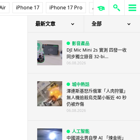
Air
iPhone 17
iPhone 17 Pro
AirPods Pro 3
Ap
最新文章
全部
影音產品
DJI Mic Mini 2s 實測 四發一收
同步獨立錄音 32-bi...
06.08.2026
城中熱話
澤連斯基怒斥俄軍「人肉狩獵」
無人機追殺烏克蘭小販近 40 秒
仍被炸傷
06.08.2026
人工智能
中國湖北男自學 AI 「煉金術」