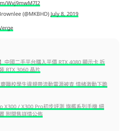
.com/Wvj9mwM7I2
Brownlee (@MKBHD)
July 8, 2019
Verge
中國二手平台購入平價 RTX 4080 顯示卡 拆
 RTX 3060 晶片
重慶職校學生違規帶流動電源被查 情緒激動下跪
ivo X300 / X300 Pro初步評測 旗艦系列手機 細
置 附開售詳情公佈