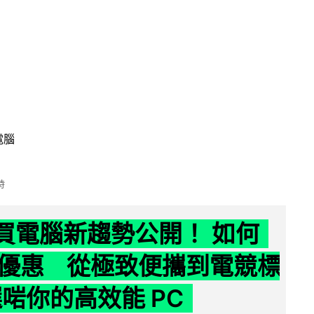
電腦
時
6 買電腦新趨勢公開！ 如何
優惠 從極致便攜到電競標
選啱你的高效能 PC