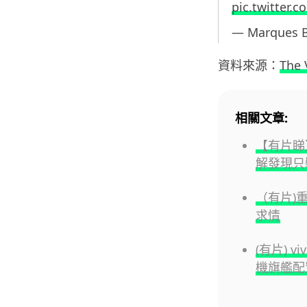
pic.twitter
— Marques 
資料來源：
The 
相關文章:
【有片睇】
解發現只裝
（有片)
求情
(有片) v
機旗艦配