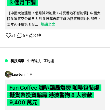
3 個月下調
【中國大陸連續 3 個月減附加費，相反香港不斷加價】中國大
陸多家航空公司自 8 月 5 日起再度下調內陸航線燃油附加費，
閱讀全文
為年內連續第 3 個...
31
5
分享
↗
科技娛樂
生活科技
區塊鏈
Lawton
1 日
Fun Coffee 咖啡騙局爆煲 咖啡包裝虛
擬貨幣投資騙局 港澳警拘 8 人涉款
9,400 萬元