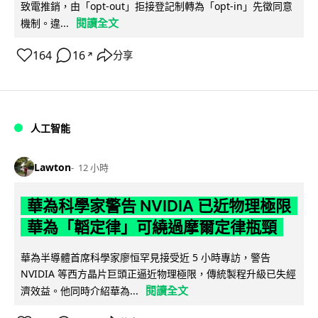
致電推銷，由「opt-out」拒接登記制轉為「opt-in」先徵同意
閱讀全文
機制。違...
164
16
分享
↗
人工智能
Lawton
12 小時
華為科學家警告 NVIDIA 已近物理極限
華為「韜定律」可繞過摩爾定律瓶頸
華為半導體首席科學家廖恒罕見接受近 5 小時專訪，警告
NVIDIA 等西方晶片巨頭正逼近物理極限，傳統製程升級已失經
閱讀全文
濟效益。他同時介紹華為...