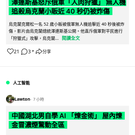
澤連斯基怒斥俄軍「人肉狩獵」 無人機
追殺烏克蘭小販近 40 秒仍被炸傷
烏克蘭克爾松一名 52 歲小販被俄軍無人機追擊近 40 秒後被炸
傷，影片由烏克蘭總統澤連斯基公開。他直斥俄軍對平民進行
閱讀全文
「狩獵式」攻擊，烏克蘭...
21
3
分享
↗
人工智能
Lawton
7 小時
中國湖北男自學 AI 「煉金術」 屋內煉
金冒濃煙驚動全區