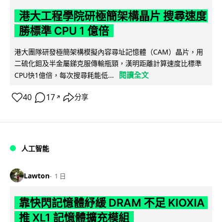
港大工程學院研極簡架構晶片 搜尋速度
勝標準 CPU 1 億倍
港大團隊研發極簡架構模擬內容尋址記憶體（CAM）晶片，用
二硫化鉬及半金屬銻克服傳輸瓶頸，漢明距離計算速度比標準
閱讀全文
CPU快1億倍，每次搜尋耗能低...
40
17
分享
↗
人工智能
Lawton
1 日
靠快閃記憶體紓緩 DRAM 不足 KIOXIA
推 XL1 記憶體擴充模組