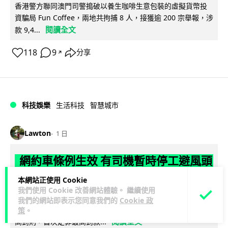
香港警方聯同澳門司警搗破以養生咖啡生意包裝的虛擬貨幣投
資騙局 Fun Coffee，兩地共拘捕 8 人，接獲逾 200 宗舉報，涉
閱讀全文
款 9,4...
118
9
分享
↗
科技娛樂
生活科技
智慧城市
Lawton
1 日
網約車條例生效 有司機暫時停工避風頭
的士業界籲白牌 "改邪歸正"
本網站正使用 Cookie
我們使用 Cookie 改善網站體驗。 繼續使用
規管網約車法例大部分條文已於 8 月 3 日生效，的士業界就期
我們的網站即表示您同意我們的
Cookie 政
望白牌車司機，能夠「改邪歸正」回流駕駛的士。新例大幅提
策
。
閱讀全文
高罰則，首次定罪最高罰款...