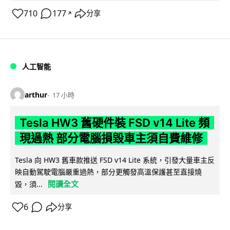
710
177
分享
↗
人工智能
arthur
17 小時
Tesla HW3 舊硬件裝 FSD v14 Lite 頻
現過熱 部分電腦損毀車主須自費維修
Tesla 向 HW3 舊車款推送 FSD v14 Lite 系統，引發大量車主反
映自動駕駛電腦嚴重過熱，部分更觸發高溫保護甚至直接燒
閱讀全文
毀，須...
6
分享