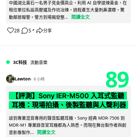
中國湖北黃石一名男子見金價高企，利用 AI 自學提煉黃金，在
租住單位私設高壓爐及作坊冶煉，過程產生大量刺鼻濃煙，驚
閱讀全文
動鄰居報警。警方到場揭發整...
28
5
分享
↗
3C科技
流動音樂
89
Lawton
8 小時
【評測】Sony IER-M500 入耳式監聽
耳機：現場拍攝、後製監聽與人聲利器
談到專業混音專用的聲音監聽耳機，Sony 經典 MDR-7506 到
MDR-M1 專業錄音室耳機都為人熟悉。而現在舞台製作者與創
閱讀全文
意影像製作...