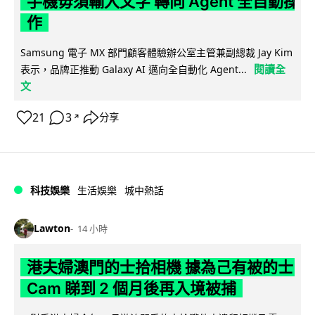
手機毋須輸入文字 轉向 Agent 全自動操
作
Samsung 電子 MX 部門顧客體驗辦公室主管兼副總裁 Jay Kim
閱讀全
表示，品牌正推動 Galaxy AI 邁向全自動化 Agent...
文
21
3
分享
↗
科技娛樂
生活娛樂
城中熱話
Lawton
14 小時
港夫婦澳門的士拾相機 據為己有被的士
Cam 睇到 2 個月後再入境被捕