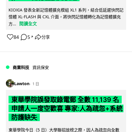
KIOXIA 發表全新記憶體擴充模組 XL1 系列，結合低延遲快閃記
憶體 XL-FLASH 與 CXL 介面，將快閃記憶體轉化為記憶體擴充
閱讀全文
方...
84
5
分享
↗
商業科技
資訊保安
Lawton
1 日
東華學院誤發取錄電郵 全數 11,139 名
申請人一度空歡喜 專家:人為疏忽+系統
防護缺失
東華學院今日（5 日）大學聯招放榜之際，因人為疏忽向全數