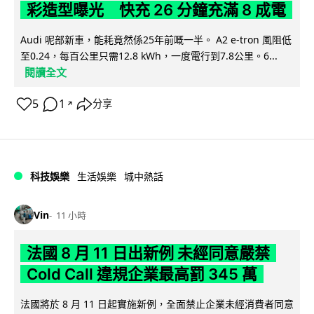
彩造型曝光 快充 26 分鐘充滿 8 成電
Audi 呢部新車，能耗竟然係25年前嘅一半。 A2 e-tron 風阻低
至0.24，每百公里只需12.8 kWh，一度電行到7.8公里。6...
閱讀全文
5
1
分享
↗
科技娛樂
生活娛樂
城中熱話
Vin
11 小時
法國 8 月 11 日出新例 未經同意嚴禁
Cold Call 違規企業最高罰 345 萬
法國將於 8 月 11 日起實施新例，全面禁止企業未經消費者同意