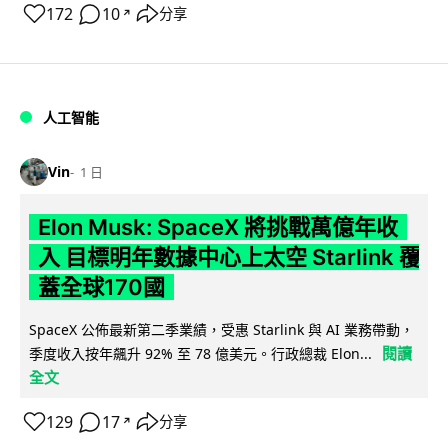
172
10
分享
↗
人工智能
Vin
1 日
Elon Musk: SpaceX 將挑戰萬億年收
入 目標明年數據中心上太空 Starlink 覆
蓋全球170國
SpaceX 公佈最新第二季業績，受惠 Starlink 與 AI 業務帶動，
閱讀
季度收入按年飆升 92% 至 78 億美元。行政總裁 Elon...
全文
129
17
分享
↗