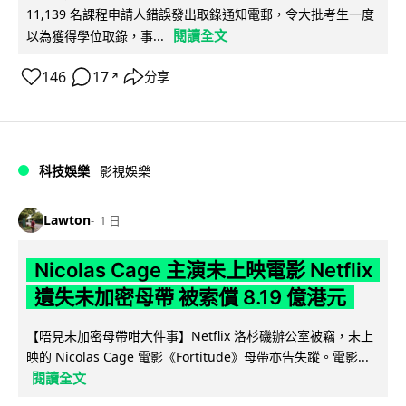
11,139 名課程申請人錯誤發出取錄通知電郵，令大批考生一度
閱讀全文
以為獲得學位取錄，事...
146
17
分享
↗
科技娛樂
影視娛樂
Lawton
1 日
Nicolas Cage 主演未上映電影 Netflix
遺失未加密母帶 被索償 8.19 億港元
【唔見未加密母帶咁大件事】Netflix 洛杉磯辦公室被竊，未上
映的 Nicolas Cage 電影《Fortitude》母帶亦告失蹤。電影...
閱讀全文