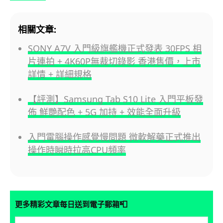
相關文章:
SONY A7V 入門級旗艦機正式發表 30FPS 相
片連拍 + 4K60P無裁切錄影 香港售價，上市
詳情 + 詳細規格
【評測】Samsung Tab S10 Lite 入門平板發
佈 鮮艷配色 + 5G 加持 + 效能全面升級
入門電腦操作感覺慢問題 微軟解藥正式推出
操作時瞬時拉高CPU頻率
📮
更多精彩文章每日送到電子郵箱