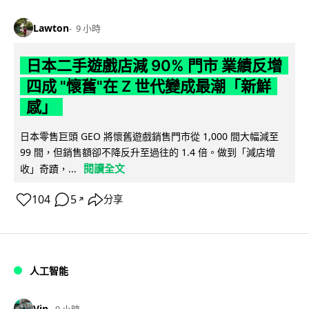
Lawton
9 小時
日本二手遊戲店減 90% 門市 業績反增
四成 "懷舊"在 Z 世代變成最潮「新鮮
感」
日本零售巨頭 GEO 將懷舊遊戲銷售門市從 1,000 間大幅減至
99 間，但銷售額卻不降反升至過往的 1.4 倍。做到「減店增
閱讀全文
收」奇蹟，...
104
5
分享
↗
人工智能
Vin
9 小時