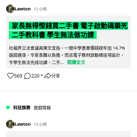
Lawton
12 小時
家長無得慳錢買二手書 電子啟動碼鎖死
二手教科書 學生無法做功課
社福界立法會議員陳文宜指，一間中學書單價錢按年加 14.7%
遠超通漲，令家長難以負擔。而且電子教材啟動碼這項設計，
閱讀全文
令學生無法完成功課，二手...
569
220
分享
↗
科技娛樂
遊戲情報
Lawton
13 小時