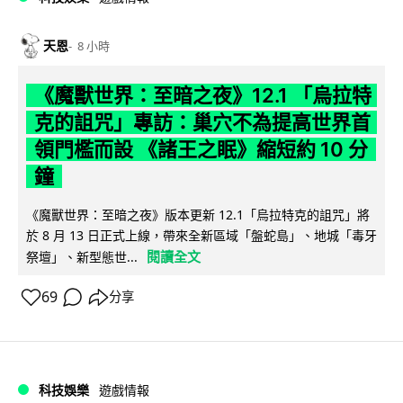
天恩
8 小時
《魔獸世界：至暗之夜》12.1 「烏拉特
克的詛咒」專訪：巢穴不為提高世界首
領門檻而設 《諸王之眠》縮短約 10 分
鐘
《魔獸世界：至暗之夜》版本更新 12.1「烏拉特克的詛咒」將
於 8 月 13 日正式上線，帶來全新區域「盤蛇島」、地城「毒牙
閱讀全文
祭壇」、新型態世...
69
分享
科技娛樂
遊戲情報