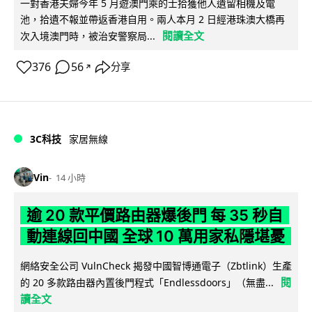
一對香港夫婦今年 5 月遊澳門乘的士拾獲他人遺留相機及電
池，拾遺不報並帶返香港自用。兩人本月 2 日經港珠澳大橋再
閱讀全文
次入境澳門時，被治安警察局...
376
56
分享
↗
3C科技
家居無線
Vin
14 小時
逾 20 款平價路由器爆後門 每 35 秒自
動連線回中國 全球 10 萬用家私隱堪憂
網絡安全公司 VulnCheck 揭發中國智博通電子（Zbtlink）生產
閱
的 20 多款路由器內置後門程式「Endlessdoors」（無盡...
讀全文