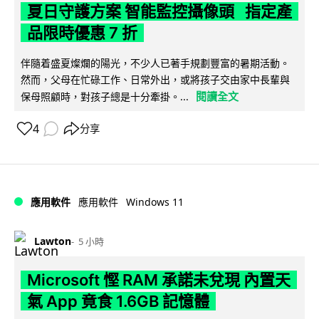
夏日守護方案 智能監控攝像頭 指定產
品限時優惠 7 折
伴隨着盛夏燦爛的陽光，不少人已著手規劃豐富的暑期活動。
然而，父母在忙碌工作、日常外出，或將孩子交由家中長輩與
閱讀全文
保母照顧時，對孩子總是十分牽掛。...
4
分享
Windows 11
應用軟件
應用軟件
Lawton
5 小時
Microsoft 慳 RAM 承諾未兌現 內置天
氣 App 竟食 1.6GB 記憶體