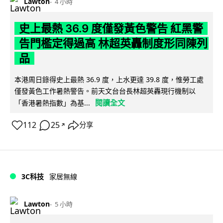
Lawton
4 小時
史上最熱 36.9 度僅發黃色警告 紅黑警
告門檻定得過高 林超英轟制度形同陳列
品
本港周日錄得史上最熱 36.9 度，上水更達 39.8 度，惟勞工處
僅發黃色工作暑熱警告。前天文台台長林超英轟現行機制以
閱讀全文
「香港暑熱指數」為基...
112
25
分享
↗
3C科技
家居無線
Lawton
5 小時