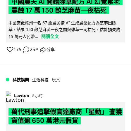
中國農夫 AI 開錯除草配方 AI 幻覺累老
農蝕 17 萬 150 畝芝麻苗一夜枯死
中國安徽滁州一名 67 歲農民按 AI 生成農藥配方為芝麻田除
草，結果 150 畝芝麻苗一夜之間與雜草一同枯死，估計損失約
閱讀全文
15 萬元人民幣...
175
25
分享
↗
科技娛樂
生活科技
玩具
Lawton
8 小時
萬代刑事追擊假高達廠商「星動」 查獲
貨值逾 650 萬港元假貨