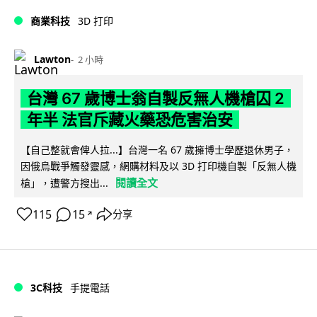
商業科技
3D 打印
Lawton
2 小時
台灣 67 歲博士翁自製反無人機槍囚 2
年半 法官斥藏火藥恐危害治安
【自己整就會俾人拉...】台灣一名 67 歲擁博士學歷退休男子，
因俄烏戰爭觸發靈感，網購材料及以 3D 打印機自製「反無人機
閱讀全文
槍」，遭警方搜出...
115
15
分享
↗
3C科技
手提電話