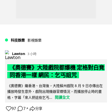
科技娛樂
影視娛樂
Lawton
3 小時
《奧德賽》大陸戲院都爆機 定格對白竟
同香港一樣 網民：乞丐詛咒
《奧德賽》繼香港、台灣後，大陸蘇州戲院 8 月 9 日亦傳出在
播放時發生意外，戲院出現機器冒煙情況，而播放停止時的畫
閱讀全文
格，字幕「來人把這些乞丐...
97
7
分享
↗