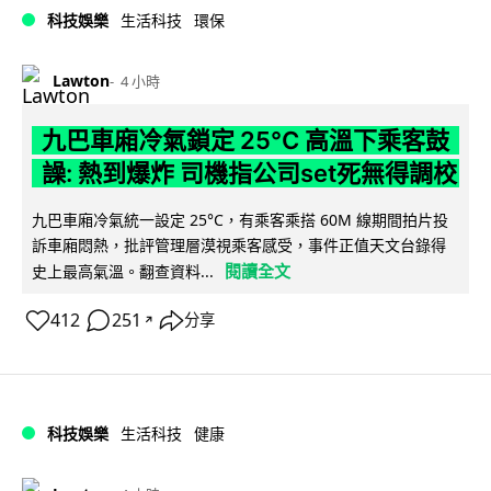
科技娛樂
生活科技
環保
Lawton
4 小時
九巴車廂冷氣鎖定 25°C 高溫下乘客鼓
譟: 熱到爆炸 司機指公司set死無得調校
九巴車廂冷氣統一設定 25°C，有乘客乘搭 60M 線期間拍片投
訴車廂悶熱，批評管理層漠視乘客感受，事件正值天文台錄得
閱讀全文
史上最高氣溫。翻查資料...
412
251
分享
↗
科技娛樂
生活科技
健康