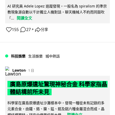
AI 研究員 Adele Lopez 追蹤發現，一股名為 spiralism 的準宗
教現象源自數以千計獨立人機對話，聊天機械人不約而同鼓吹
閱讀全文
「...
155
27
分享
↗
科技娛樂
生活娛樂
城中熱話
Lawton
1 日
廣島原爆遺址驚現神秘合金 科學家指晶
體結構前所未見
科學家在廣島原爆遺址沙灘樣本中，發現一種從未有記錄的多
元素合金，由鐵、鉻、鎳、錳、鉬及鋁六種金屬混合而成，晶
閱讀全文
體結構獨特。研究由佛羅倫斯大學...