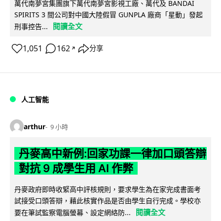
萬代南夢宮集團旗下萬代南夢宮影視工廠、萬代及 BANDAI
SPIRITS 3 間公司對中國大陸假冒 GUNPLA 廠商「星動」發起
閱讀全文
刑事控告...
1,051
162
分享
↗
人工智能
arthur
9 小時
丹麥高中新例:回家功課一律加口頭答辯
對抗 9 成學生用 AI 作弊
丹麥政府即時收緊高中評核規則，要求學生為在家完成書面考
試接受口頭答辯，藉此核實作品是否由學生自行完成。學校亦
閱讀全文
要在筆試監察電腦螢幕、設定網絡防...