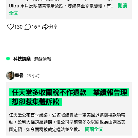
閱讀
Ultra 用戶反映裝置電量急跌、發熱甚至充電變慢。有...
全文
130
16
分享
↗
科技娛樂
遊戲情報
藍骨
23 小時
任天堂多收關稅不作退款 業績報告理
想卻惹集體訴訟
任天堂公布首季業績，受遊戲熱賣及一筆美國退還關稅款項帶
動，盈利大幅跑贏預期。惟公司早前曾多次以關稅為由調高美
閱讀全文
國定價，如今關稅被裁定違法並全數...