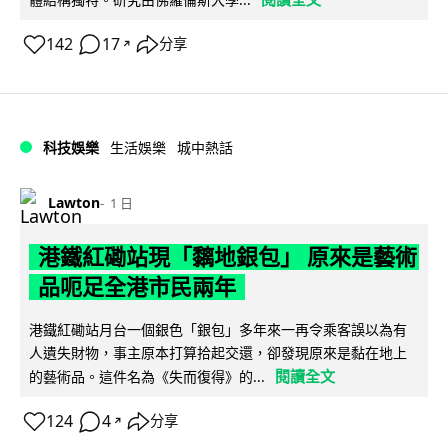
142
17
分享
↗
科技娛樂
生活娛樂
城中熱話
Lawton
1 日
港鐵紅磡站現「黐地銀包」 原來是藝術
品呃足全港市民兩年
港鐵紅磡站月台一個銀色「銀包」多年來一再令乘客誤以為有
人遺失財物，事主原本打算拾起交還，卻發現原來是黏在地上
閱讀全文
的藝術品。這件名為《失而復得》的...
124
4
分享
↗