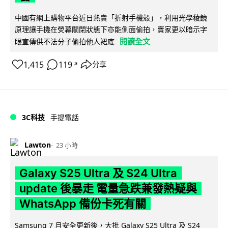
中國有網上購物平台近日熱賣「折射手機殼」，利用光學稜鏡
原理讓手機在熒幕關閉狀態下亦能側面偷拍，賣家更以暗示字
閱讀全文
眼宣傳供不法分子偷拍他人裙底
1,415
119
分享
↗
3C科技
手提電話
Lawton
23 小時
Galaxy S25 Ultra 及 S24 Ultra
update 後暴走 電量急跌兼發熱疑與
WhatsApp 備份卡死有關
Samsung 7 月安全更新後，大批 Galaxy S25 Ultra 及 S24