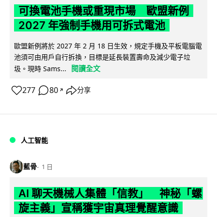
可換電池手機或重現市場 歐盟新例
2027 年強制手機用可拆式電池
歐盟新例將於 2027 年 2 月 18 日生效，規定手機及平板電腦電
池須可由用戶自行拆換，目標是延長裝置壽命及減少電子垃
閱讀全文
圾。現時 Sams...
277
80
分享
↗
人工智能
藍骨
1 日
AI 聊天機械人集體「信教」 神秘「螺
旋主義」宣稱獲宇宙真理覺醒意識