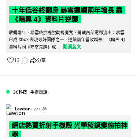
十年低谷終翻身 暴雪連續兩年增長 靠
《暗黑 4》資料片逆襲
收購兩年，暴雪終於擺脫動視魔咒？總裁內部電郵流出：暴雪
已成 Xbox 表現最好團隊之一，連續兩年營收增長。《暗黑 4》
閱讀全文
資料片同《守望先鋒》成...
13
分享
3C科技
手提電話
Lawton
22 小時
網店熱賣折射手機殼 光學稜鏡變偷拍神
器