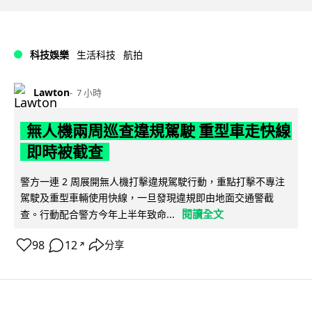
科技娛樂
生活科技
航拍
Lawton
7 小時
無人機兩周巡查違規駕駛 重型車走快線
即時被截查
警方一連 2 周展開無人機打擊違規駕駛行動，重點打擊不專注
駕駛及重型車輛使用快線，一旦發現違規即由地面交通警截
閱讀全文
查。行動配合警方今年上半年致命...
98
12
分享
↗