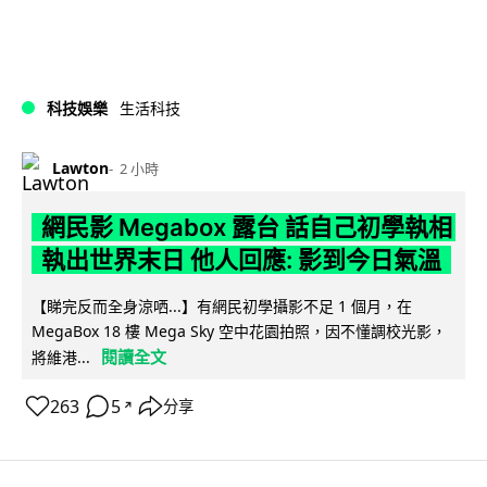
科技娛樂
生活科技
Lawton
2 小時
網民影 Megabox 露台 話自己初學執相
執出世界末日 他人回應: 影到今日氣溫
【睇完反而全身涼哂...】有網民初學攝影不足 1 個月，在
MegaBox 18 樓 Mega Sky 空中花園拍照，因不懂調校光影，
閱讀全文
將維港...
263
5
分享
↗