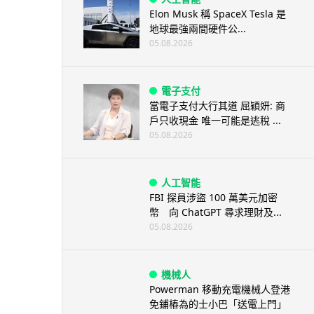
Elon Musk 稱 SpaceX Tesla 是
地球最強兩間硬件公...
05.08.2026
電子支付
當電子支付大行其道 屈穎妍: 商
戶只收現金 唯一可能是逃稅 ...
05.08.2026
人工智能
FBI 探員涉盜 100 萬美元加密
幣 向 ChatGPT 尋求理財及...
05.08.2026
機械人
Powerman 移動充電機械人登港
免鋪樁為的士小巴「送電上門」