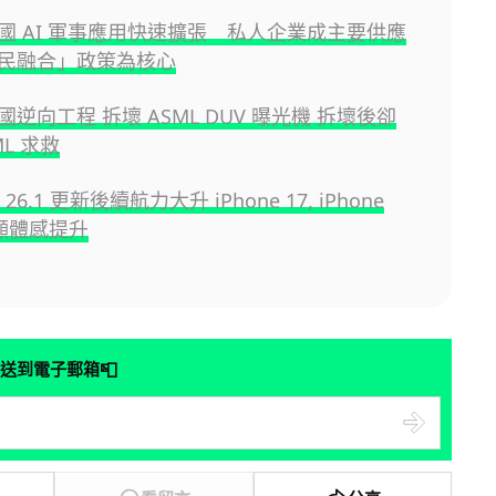
國 AI 軍事應用快速擴張 私人企業成主要供應
民融合」政策為核心
逆向工程 拆壞 ASML DUV 曝光機 拆壞後卻
ML 求救
S 26.1 更新後續航力大升 iPhone 17, iPhone
明顯體感提升
📮
送到電子郵箱