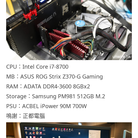
CPU：Intel Core i7-8700
MB：ASUS ROG Strix Z370-G Gaming
RAM：ADATA DDR4-3600 8GBx2
Storage：Samsung PM981 512GB M.2
PSU：ACBEL iPower 90M 700W
鳴謝：正都電腦