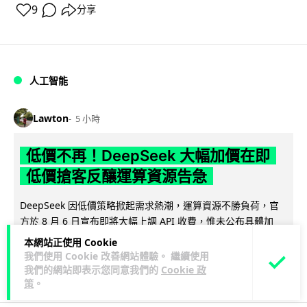
9
分享
人工智能
Lawton
5 小時
低價不再！DeepSeek 大幅加價在即
低價搶客反釀運算資源告急
DeepSeek 因低價策略掀起需求熱潮，運算資源不勝負荷，官
方於 8 月 6 日宣布即將大幅上調 API 收費，惟未公布具體加
閱讀全文
幅。事件與...
本網站正使用 Cookie
我們使用 Cookie 改善網站體驗。 繼續使用
39
12
分享
我們的網站即表示您同意我們的
Cookie 政
↗
策
。