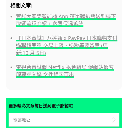
相關文章:
實試大家樂智能櫃 App 落單豬扒飯送到樓下
取餐流程介紹 + 內置保溫系統
【日本實試】八達通 x PayPay 日本購物支付
過程超簡單 交易上限、退稅等要留意 (更
新:10 月 5日)
電視台實試假 Netflix 退會騙局 假網站假客
服要求入錢 文件錯字百出
📮
更多精彩文章每日送到電子郵箱