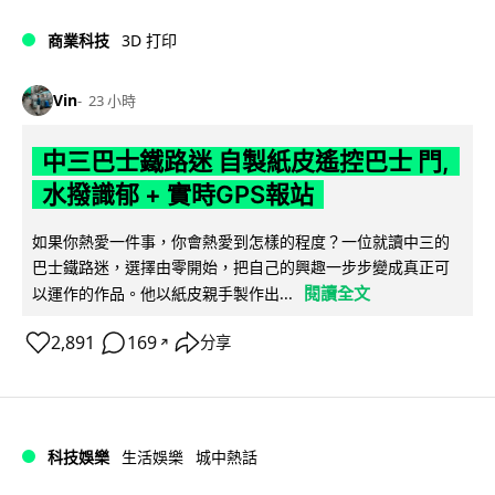
商業科技
3D 打印
Vin
23 小時
中三巴士鐵路迷 自製紙皮遙控巴士 門,
水撥識郁 + 實時GPS報站
如果你熱愛一件事，你會熱愛到怎樣的程度？一位就讀中三的
巴士鐵路迷，選擇由零開始，把自己的興趣一步步變成真正可
閱讀全文
以運作的作品。他以紙皮親手製作出...
2,891
169
分享
↗
科技娛樂
生活娛樂
城中熱話