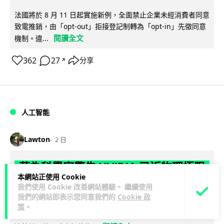
法國將於 8 月 11 日起實施新例，全面禁止企業未經消費者同意
致電推銷，由「opt-out」拒接登記制轉為「opt-in」先徵同意
閱讀全文
機制。違...
362
27
分享
↗
人工智能
Lawton
2 日
華為科學家警告 NVIDIA 已近物理極限
本網站正使用 Cookie
華為「韜定律」可繞過摩爾定律瓶頸
我們使用 Cookie 改善網站體驗。 繼續使用
我們的網站即表示您同意我們的
Cookie 政
華為半導體首席科學家廖恒罕見接受近 5 小時專訪，警告
策
。
NVIDIA 等西方晶片巨頭正逼近物理極限，傳統製程升級已失經