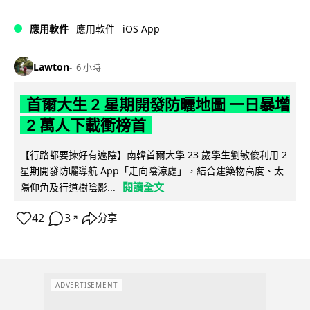
iOS App
應用軟件
應用軟件
Lawton
6 小時
首爾大生 2 星期開發防曬地圖 一日暴增
2 萬人下載衝榜首
【行路都要揀好有遮陰】南韓首爾大學 23 歲學生劉敏俊利用 2
星期開發防曬導航 App「走向陰涼處」，結合建築物高度、太
閱讀全文
陽仰角及行道樹陰影...
42
3
分享
↗
ADVERTISEMENT