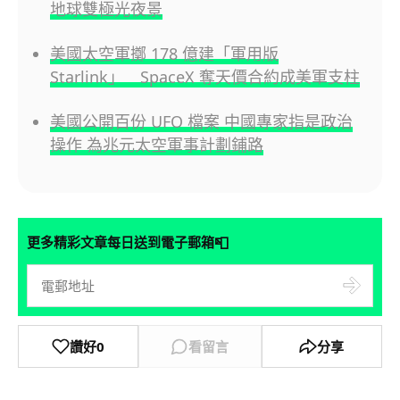
地球雙極光夜景
美國太空軍擲 178 億建「軍用版
Starlink」 SpaceX 奪天價合約成美軍支柱
美國公開百份 UFO 檔案 中國專家指是政治
操作 為兆元太空軍事計劃鋪路
📮
更多精彩文章每日送到電子郵箱
讚好
0
看留言
分享