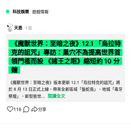
科技娛樂
遊戲情報
天恩
1 日
《魔獸世界：至暗之夜》12.1 「烏拉特
克的詛咒」專訪：巢穴不為提高世界首
領門檻而設 《諸王之眠》縮短約 10 分
鐘
《魔獸世界：至暗之夜》版本更新 12.1「烏拉特克的詛咒」將
於 8 月 13 日正式上線，帶來全新區域「盤蛇島」、地城「毒牙
閱讀全文
祭壇」、新型態世...
116
分享