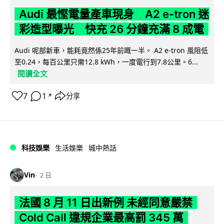
Audi 最慳電量產車現身 A2 e-tron 迷
彩造型曝光 快充 26 分鐘充滿 8 成電
Audi 呢部新車，能耗竟然係25年前嘅一半。 A2 e-tron 風阻低
至0.24，每百公里只需12.8 kWh，一度電行到7.8公里。6...
閱讀全文
7
1
分享
↗
科技娛樂
生活娛樂
城中熱話
Vin
2 日
法國 8 月 11 日出新例 未經同意嚴禁
Cold Call 違規企業最高罰 345 萬