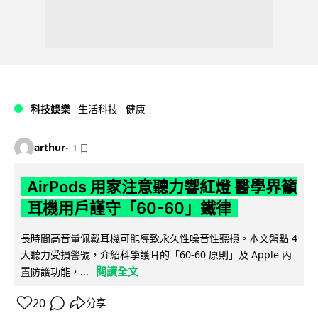
科技娛樂
生活科技
健康
arthur
1 日
AirPods 用家注意聽力響紅燈 醫學界籲
耳機用戶謹守「60-60」鐵律
長時間高音量佩戴耳機可能導致永久性噪音性聽損。本文盤點 4
大聽力受損警號，介紹科學護耳的「60-60 原則」及 Apple 內
閱讀全文
置防護功能，...
20
分享