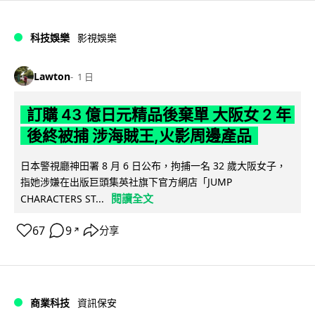
科技娛樂
影視娛樂
Lawton
1 日
訂購 43 億日元精品後棄單 大阪女 2 年
後終被捕 涉海賊王,火影周邊產品
日本警視廳神田署 8 月 6 日公布，拘捕一名 32 歲大阪女子，
指她涉嫌在出版巨頭集英社旗下官方網店「JUMP
閱讀全文
CHARACTERS ST...
67
9
分享
↗
商業科技
資訊保安