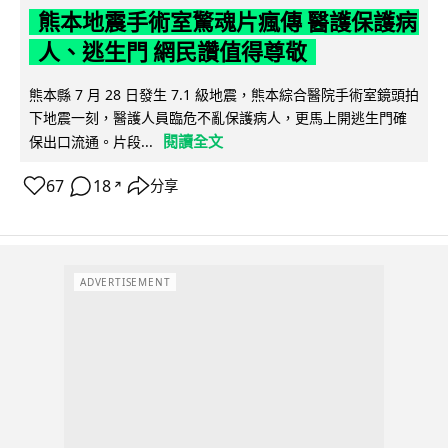
熊本地震手術室驚魂片瘋傳 醫護保護病
人、逃生門 網民讚值得尊敬
熊本縣 7 月 28 日發生 7.1 級地震，熊本綜合醫院手術室鏡頭拍
下地震一刻，醫護人員臨危不亂保護病人，更馬上開逃生門確
閱讀全文
保出口流通。片段...
67
18
分享
↗
ADVERTISEMENT