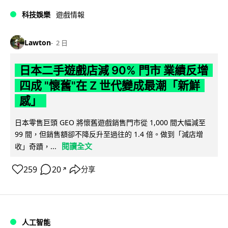
科技娛樂
遊戲情報
Lawton
2 日
日本二手遊戲店減 90% 門市 業績反增
四成 "懷舊"在 Z 世代變成最潮「新鮮
感」
日本零售巨頭 GEO 將懷舊遊戲銷售門市從 1,000 間大幅減至
99 間，但銷售額卻不降反升至過往的 1.4 倍。做到「減店增
閱讀全文
收」奇蹟，...
259
20
分享
↗
人工智能