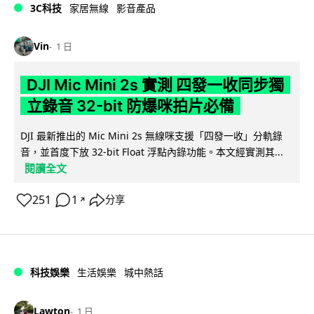
3C科技
家居無線
影音產品
Vin
1 日
DJI Mic Mini 2s 實測 四發一收同步獨
立錄音 32-bit 防爆咪拍片必備
DJI 最新推出的 Mic Mini 2s 無線咪支援「四發一收」分軌錄
音，並首度下放 32-bit Float 浮點內錄功能。本文經實測其...
閱讀全文
251
1
分享
↗
科技娛樂
生活娛樂
城中熱話
Lawton
1 日