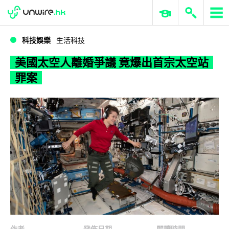
WWDC 2026
GenAI 與雲端科技專區
ERP 與商業 AI
美國太空人離婚爭議 竟爆出首宗太空站罪案
科技娛樂
生活科技
美國太空人離婚爭議 竟爆出首宗太空站
罪案
作者
發佈日期
閱讀時間