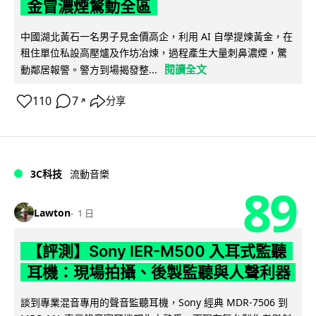
金冒濃煙驚動全區
中國湖北黃石一名男子見金價高企，利用 AI 自學提煉黃金，在
租住單位私設高壓爐及作坊冶煉，過程產生大量刺鼻濃煙，驚
閱讀全文
動鄰居報警。警方到場揭發整...
110
7
分享
↗
3C科技
流動音樂
89
Lawton
1 日
【評測】Sony IER-M500 入耳式監聽
耳機：現場拍攝、後製監聽與人聲利器
談到專業混音專用的聲音監聽耳機，Sony 經典 MDR-7506 到