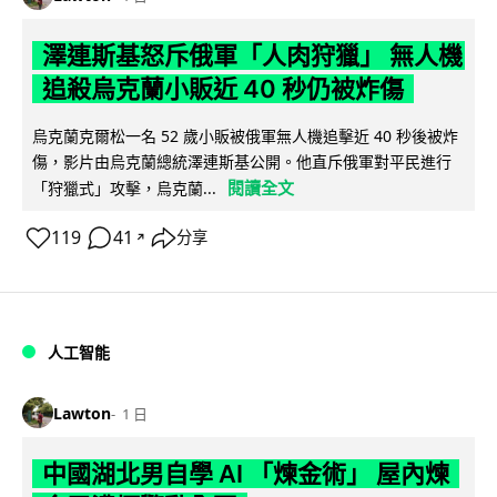
澤連斯基怒斥俄軍「人肉狩獵」 無人機
追殺烏克蘭小販近 40 秒仍被炸傷
烏克蘭克爾松一名 52 歲小販被俄軍無人機追擊近 40 秒後被炸
傷，影片由烏克蘭總統澤連斯基公開。他直斥俄軍對平民進行
閱讀全文
「狩獵式」攻擊，烏克蘭...
119
41
分享
↗
人工智能
Lawton
1 日
中國湖北男自學 AI 「煉金術」 屋內煉