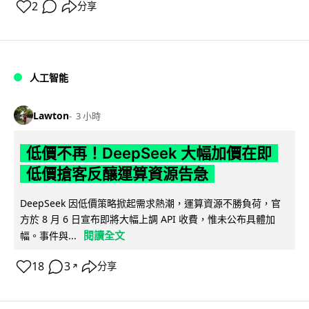
2
分享
人工智能
Lawton
3 小時
低價不再！DeepSeek 大幅加價在即
低價搶客反釀運算資源告急
DeepSeek 因低價策略掀起需求熱潮，運算資源不勝負荷，官
方於 8 月 6 日宣布即將大幅上調 API 收費，惟未公布具體加
閱讀全文
幅。事件與...
18
3
分享
↗