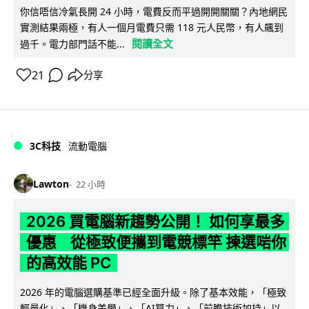
你信唔信冷氣長開 24 小時，電費反而平過開開關關？內地網民
實測結果兩極，有人一個月電費只需 118 元人民幣，有人飆到
閱讀全文
過千。電力部門話不能...
21
分享
3C科技
流動電腦
Lawton
22 小時
2026 買電腦新趨勢公開！ 如何享最多
優惠 從極致便攜到電競標竿 揀選啱你
的高效能 PC
2026 年的電腦選購基準已經全面升級。除了基本效能，「極致
輕量化」、「機身美學」、「AI算力」、「前瞻技術加持」以