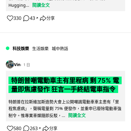
閱讀全文
Hugging...
330
43
分享
↗
科技娛樂
生活娛樂
城中熱話
Vin
1 日
特朗普嘲電動車主有里程病 剩 75% 電
量即焦慮發作 狂言一手終結電車指令
特朗普在拉斯維加斯造勢大會上公開嘲諷電動車車主患有「里
程焦慮病」，聲稱電量剩 75% 便發作，並重申已廢除電動車強
閱讀全文
制令。惟專業車媒隨即反駁，...
580
263
分享
↗