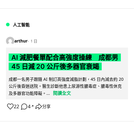
人工智能
arthur
1 日
AI 減肥餐單配合高強度操練 成都男
45 日減 20 公斤後多器官衰竭
成都一名男子跟隨 AI 制訂高強度減脂計劃，45 日內減去約 20
公斤後昏迷送院。醫生診斷他患上尿源性膿毒症、膿毒性休克
閱讀全文
及多器官功能障礙。...
22
4
分享
↗