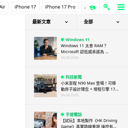
Air
iPhone 17
iPhone 17 Pro
AirPods Pro 3
Ap
足 + 直播主首選
最新文章
全部
Windows 11
Windows 11 太食 RAM？
Microsoft 認低威承諾為 ...
04.08.2026
科技新聞
小米澎程 N90 Max 登場！可移
動房子設計理念 + 增程引擎 17...
04.08.2026
手提電話
【試玩】本地製作《HK Driving
Game》真實路線重現 操控有...