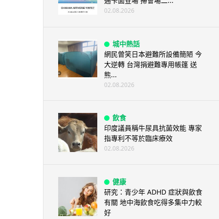
通卡面登場 掃會場二...
02.08.2026
城中熱話
網民曾笑日本避難所設備簡陋 今
大逆轉 台灣捐避難專用帳篷 送
熊...
02.08.2026
飲食
印度議員稱牛尿具抗菌效能 專家
指專利不等於臨床療效
02.08.2026
健康
研究：青少年 ADHD 症狀與飲食
有關 地中海飲食吃得多集中力較
好