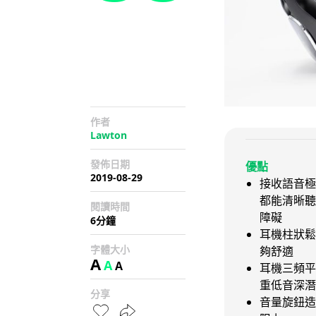
作者
Lawton
發佈日期
優點
2019-08-29
接收語音極
都能清晰聽
閱讀時間
障礙
6分鐘
耳機柱狀鬆
字體大小
夠舒適
A
A
A
耳機三頻平
重低音深潛
分享
音量旋鈕造