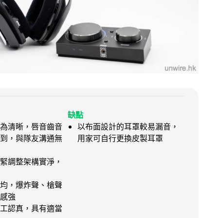
缺點
為清晰，唇音齒音
以布面設計的耳罩較易漏音，
到，與隊友溝通無
用家可自行更換皮製耳罩
緊調整架構實淨，
均，爆炸聲、槍聲
感強
工認真，具有適當