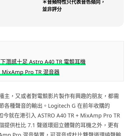
＊音頻特性只代表音色傾向，
並非評分
潛感十足 Astro A40 TR 電競耳機
ixAmp Pro TR 混音器
播主，又或者對電競影片製作有興趣的朋友，都需
各種聲音的輸出。Logitech G 在前年收購的
 如今就在港引入 ASTRO A40 TR + MixAmp Pro TR
個提供杜比 7.1 聲道環迴立體聲的耳機之外，更有
xAmp Pro 混音裝置，可混音成杜比雙聲道環繞聲輸