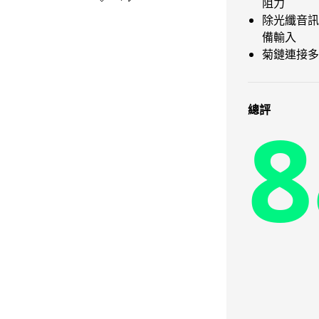
阻力
除光纖音訊
備輸入
菊鏈連接多部M
8
總評