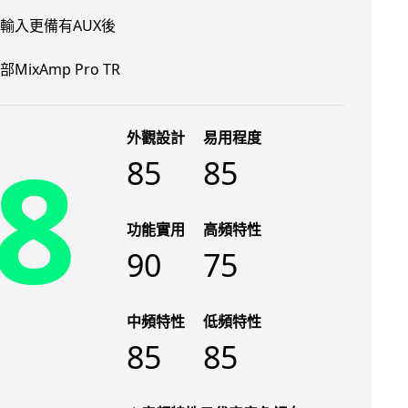
輸入更備有AUX後
ixAmp Pro TR
外觀設計
易用程度
8
85
85
功能實用
高頻特性
90
75
中頻特性
低頻特性
85
85