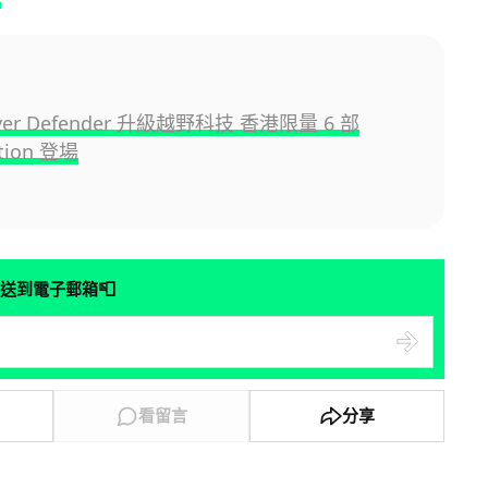
over Defender 升級越野科技 香港限量 6 部
ition 登場
📮
送到電子郵箱
看留言
分享