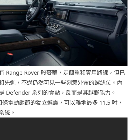
 Range Rover 般豪華，走簡單和實用路線，但已
和先進，不過仍然可見一些刻意外露的螺絲位。內
 Defender 系列的賣點，反而是其越野能力。
擁有四條電動調節的獨立避震，可以離地最多 11.5 吋，
系統。