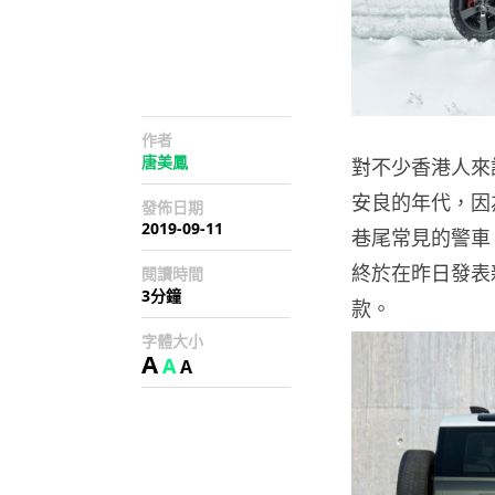
作者
唐美鳳
對不少香港人來說，
安良的年代，因為
發佈日期
2019-09-11
巷尾常見的警車。La
終於在昨日發表新一
閱讀時間
3分鐘
款。
字體大小
A
A
A