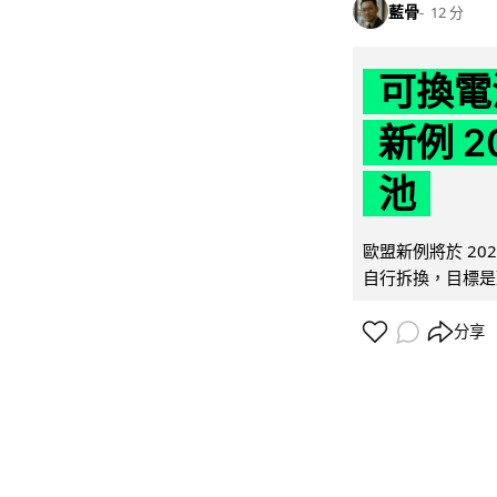
藍骨
12 分
可換電
新例 
池
歐盟新例將於 20
自行拆換，目標是延
分享