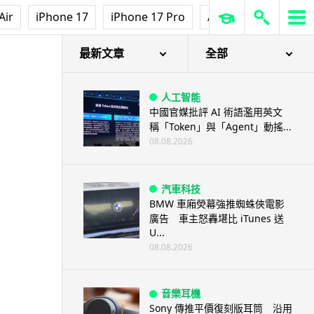
Air
iPhone 17
iPhone 17 Pro
AirPods Pro 3
Ap
最新文章
全部
人工智能
中國官媒批評 AI 術語濫用英文
稱「Token」與「Agent」動搖...
08.08.2026
汽車科技
BMW 車廂熒幕強推蜘蛛俠電影
廣告 車主怒轟堪比 iTunes 送
U...
08.08.2026
音樂耳機
Sony 傳推平價復刻版耳筒 沿用