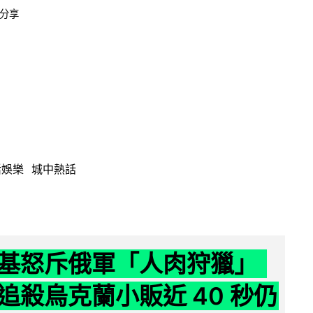
分享
活娛樂
城中熱話
基怒斥俄軍「人肉狩獵」
追殺烏克蘭小販近 40 秒仍