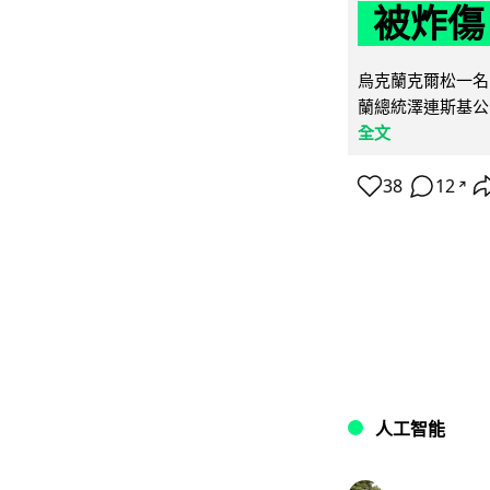
被炸傷
烏克蘭克爾松一名 
蘭總統澤連斯基公
全文
38
12
↗
人工智能