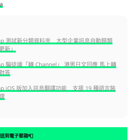
a
sApp 測試新分類資料夾 大型企業訊息自動歸類
更新」
App 騙徒識「轉 Channel」 港男日文回應 馬上轉
對答
App iOS 版加入訊息翻譯功能 支援 19 種語言裝
理
📮
送到電子郵箱