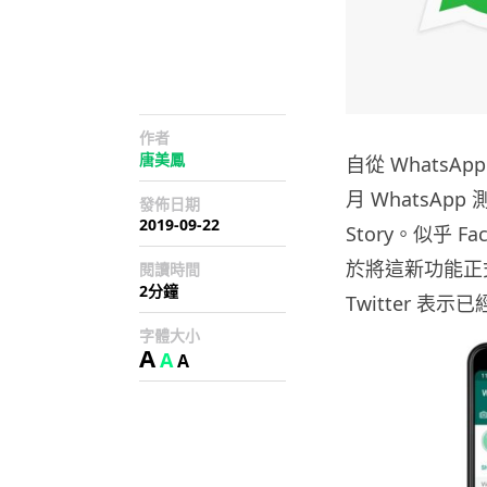
作者
唐美鳳
自從 WhatsA
月 WhatsAp
發佈日期
2019-09-22
Story。似乎 F
於將這新功能正式
閱讀時間
2分鐘
Twitter 表
字體大小
A
A
A