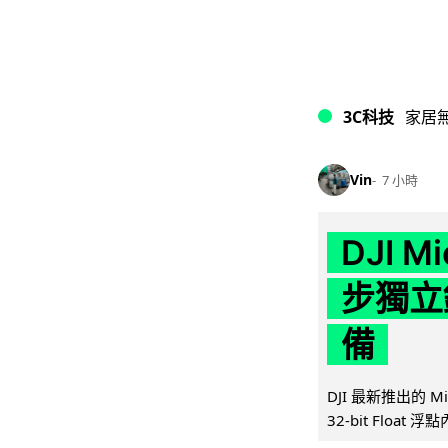
3C科技
家居
Vin
7 小時
DJI M
步獨立錄
備
DJI 最新推出的 
32-bit Float