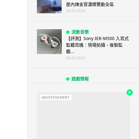
屋內煉金冒濃煙驚動全區
06.08.2026
流動音樂
【評測】Sony IER-M500 入耳式
監聽耳機：現場拍攝、後製監
聽...
06.08.2026
遊戲情報
《魔獸世界：至暗之夜》12.1
「烏拉特克的詛咒」專訪：巢穴
不為提高世...
ADVERTISEMENT
06.08.2026
遊戲情報
日本二手遊戲店減 90% 門市 業
績反增四成 “懷...