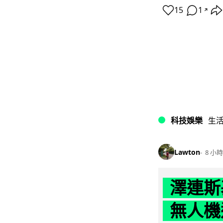
15
1
↗
科技娛樂
生
Lawton
8 小時
澤連斯
無人機