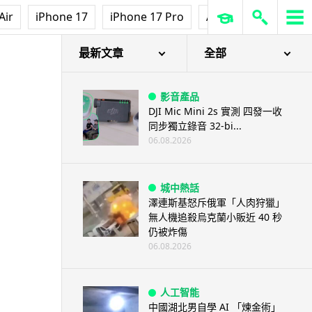
Air
iPhone 17
iPhone 17 Pro
AirPods Pro 3
Ap
最新文章
全部
影音產品
DJI Mic Mini 2s 實測 四發一收
同步獨立錄音 32-bi...
06.08.2026
城中熱話
澤連斯基怒斥俄軍「人肉狩獵」
無人機追殺烏克蘭小販近 40 秒
仍被炸傷
06.08.2026
人工智能
中國湖北男自學 AI 「煉金術」