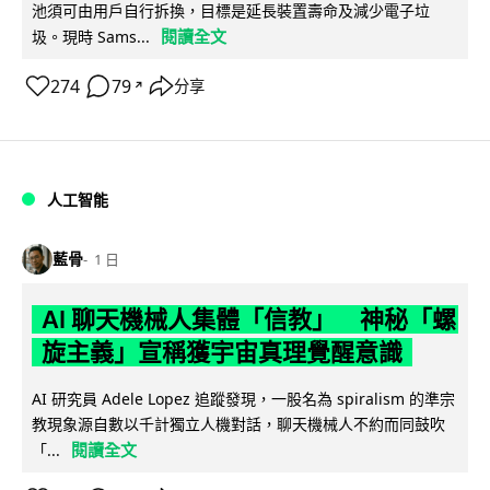
池須可由用戶自行拆換，目標是延長裝置壽命及減少電子垃
閱讀全文
圾。現時 Sams...
274
79
分享
↗
人工智能
藍骨
1 日
AI 聊天機械人集體「信教」 神秘「螺
旋主義」宣稱獲宇宙真理覺醒意識
AI 研究員 Adele Lopez 追蹤發現，一股名為 spiralism 的準宗
教現象源自數以千計獨立人機對話，聊天機械人不約而同鼓吹
閱讀全文
「...