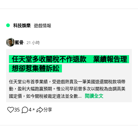
科技娛樂
遊戲情報
藍骨
21 小時
任天堂多收關稅不作退款 業績報告理
想卻惹集體訴訟
任天堂公布首季業績，受遊戲熱賣及一筆美國退還關稅款項帶
動，盈利大幅跑贏預期。惟公司早前曾多次以關稅為由調高美
閱讀全文
國定價，如今關稅被裁定違法並全數...
35
4
分享
↗