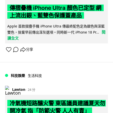
傳摺疊機 iPhone Ultra 顏色已定型 網
上流出銀、藍雙色保護蓋產品
Apple 首款摺疊手機 iPhone Ultra 傳最終配色定為銀色與深藍
閱
雙色，捨棄早前傳出深灰選項。同時新一代 iPhone 18 Pr...
讀全文
分享
科技娛樂
生活科技
Lawton
24 分
冷氣機短路釀火警 東區議員建議夏天勿
開冷氣 指「防範火警 人人有責」