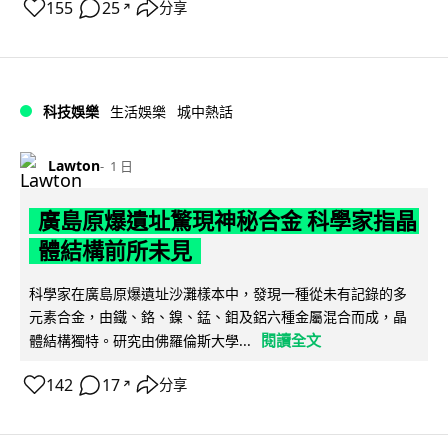
155
25
分享
↗
科技娛樂
生活娛樂
城中熱話
Lawton
1 日
廣島原爆遺址驚現神秘合金 科學家指晶
體結構前所未見
科學家在廣島原爆遺址沙灘樣本中，發現一種從未有記錄的多
元素合金，由鐵、鉻、鎳、錳、鉬及鋁六種金屬混合而成，晶
閱讀全文
體結構獨特。研究由佛羅倫斯大學...
142
17
分享
↗