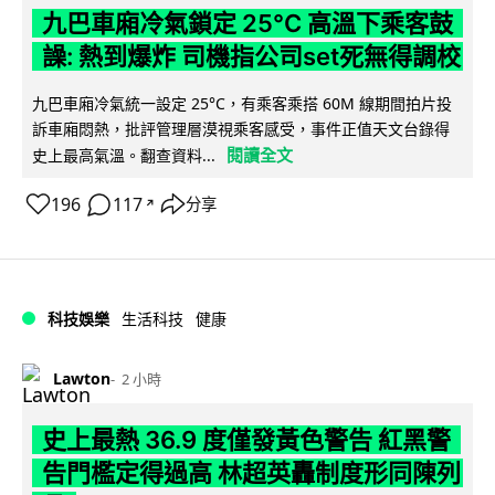
九巴車廂冷氣鎖定 25°C 高溫下乘客鼓
譟: 熱到爆炸 司機指公司set死無得調校
九巴車廂冷氣統一設定 25°C，有乘客乘搭 60M 線期間拍片投
訴車廂悶熱，批評管理層漠視乘客感受，事件正值天文台錄得
閱讀全文
史上最高氣溫。翻查資料...
196
117
分享
↗
科技娛樂
生活科技
健康
Lawton
2 小時
史上最熱 36.9 度僅發黃色警告 紅黑警
告門檻定得過高 林超英轟制度形同陳列