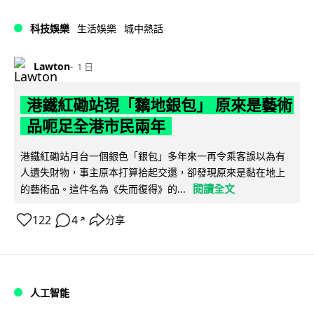
科技娛樂
生活娛樂
城中熱話
Lawton
1 日
港鐵紅磡站現「黐地銀包」 原來是藝術
品呃足全港市民兩年
港鐵紅磡站月台一個銀色「銀包」多年來一再令乘客誤以為有
人遺失財物，事主原本打算拾起交還，卻發現原來是黏在地上
閱讀全文
的藝術品。這件名為《失而復得》的...
122
4
分享
↗
人工智能