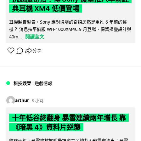
典耳機 XM4 低價登場
耳機越賣越貴，Sony 應對通脹的奇招居然是重推 6 年前的舊
機？ 消息指平價版 WH-1000XM4C 9 月登場，保留摺疊設計與
閱讀全文
40m...
分享
科技娛樂
遊戲情報
arthur
9 小時
十年低谷終翻身 暴雪連續兩年增長 靠
《暗黑 4》資料片逆襲
收購兩年，暴雪終於擺脫動視魔咒？總裁內部電郵流出：暴雪