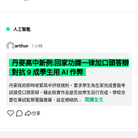
人工智能
arthur
7 小時
丹麥高中新例:回家功課一律加口頭答辯
對抗 9 成學生用 AI 作弊
丹麥政府即時收緊高中評核規則，要求學生為在家完成書面考
試接受口頭答辯，藉此核實作品是否由學生自行完成。學校亦
閱讀全文
要在筆試監察電腦螢幕、設定網絡防...
分享