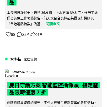
品
本港周日錄得史上最熱 36.9 度，上水更達 39.8 度，惟勞工處
僅發黃色工作暑熱警告。前天文台台長林超英轟現行機制以
閱讀全文
「香港暑熱指數」為基...
88
22
分享
↗
3C科技
家居無線
Lawton
2 小時
夏日守護方案 智能監控攝像頭 指定產
品限時優惠 7 折
伴隨着盛夏燦爛的陽光，不少人已著手規劃豐富的暑期活動。