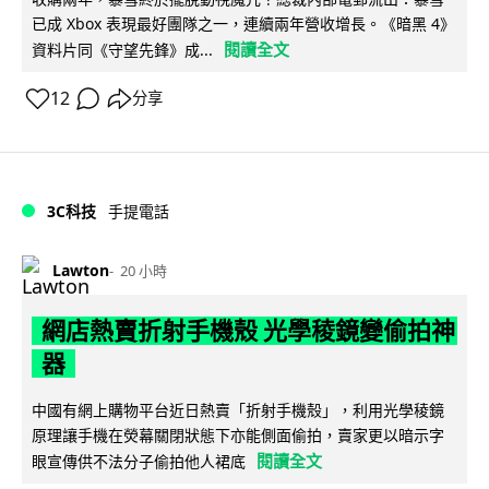
已成 Xbox 表現最好團隊之一，連續兩年營收增長。《暗黑 4》
閱讀全文
資料片同《守望先鋒》成...
12
分享
3C科技
手提電話
Lawton
20 小時
網店熱賣折射手機殼 光學稜鏡變偷拍神
器
中國有網上購物平台近日熱賣「折射手機殼」，利用光學稜鏡
原理讓手機在熒幕關閉狀態下亦能側面偷拍，賣家更以暗示字
閱讀全文
眼宣傳供不法分子偷拍他人裙底