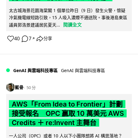
太古城海景花園海棠閣 1 個單位昨日（9 日）發生火警，懷疑
冷氣機電線短路引致，15 人吸入濃煙不適送院。事後港島東區
閱讀全文
議員郭浩景建議居民夏天...
40
7
分享
↗
GenAI 與雲端科技專區
GenAI 與雲端科技專區
藍骨
50 分
AWS「From Idea to Frontier」計劃
接受報名 OPC 贏取 10 萬美元 AWS
Credits ＋ re:Invent 主舞台
一人公司（OPC）或者 10 人以下小團隊想將 AI 構思落地？