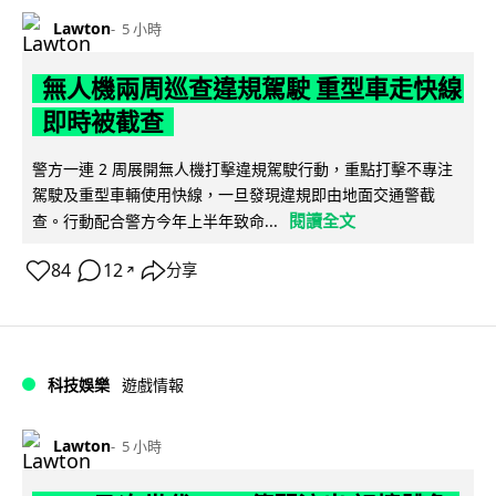
Lawton
5 小時
無人機兩周巡查違規駕駛 重型車走快線
即時被截查
警方一連 2 周展開無人機打擊違規駕駛行動，重點打擊不專注
駕駛及重型車輛使用快線，一旦發現違規即由地面交通警截
閱讀全文
查。行動配合警方今年上半年致命...
84
12
分享
↗
科技娛樂
遊戲情報
Lawton
5 小時