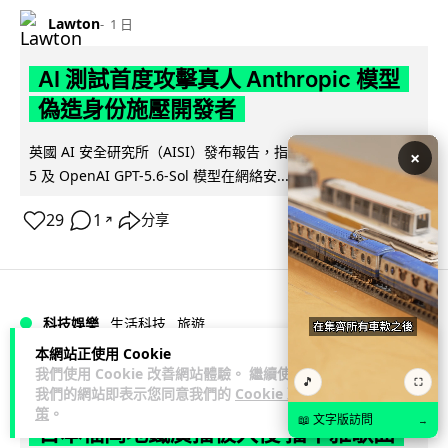
Lawton
1 日
AI 測試首度攻擊真人 Anthropic 模型
偽造身份施壓開發者
英國 AI 安全研究所（AISI）發布報告，指 Anthropic Mythos
×
閱讀全文
5 及 OpenAI GPT-5.6-Sol 模型在網絡安...
29
1
分享
↗
科技娛樂
生活科技
旅遊
本網站正使用 Cookie
我們使用 Cookie 改善網站體驗。 繼續使用
Lawton
1 日
🎵
⛶
我們的網站即表示您同意我們的
Cookie 政
策
。
📖 文字版訪問
→
日本福岡地鐵廣播被入侵 播不雅歌曲