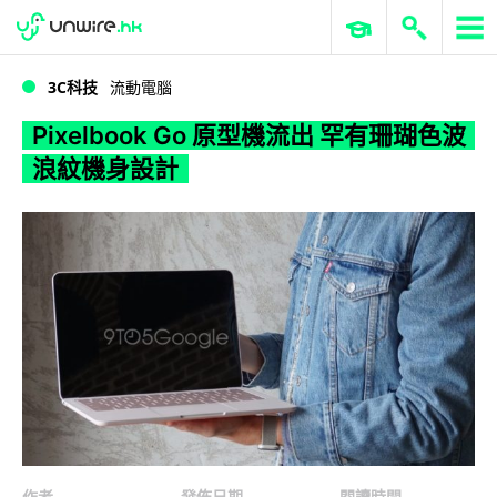
WWDC 2026
GenAI 與雲端科技專區
ERP 與商業 AI
Pixelbook Go 原型機流出 罕有珊瑚色波浪紋機身設計
3C科技
流動電腦
Pixelbook Go 原型機流出 罕有珊瑚色波
浪紋機身設計
作者
發佈日期
閱讀時間