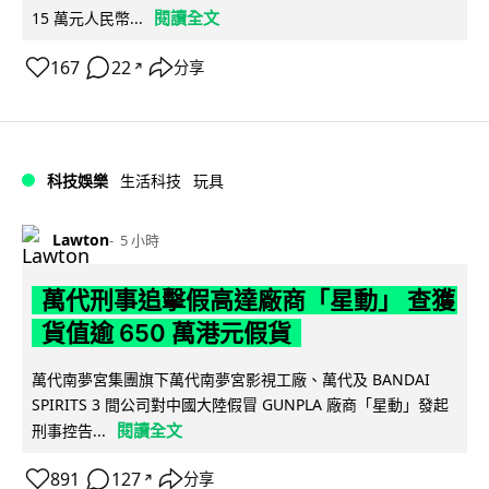
閱讀全文
15 萬元人民幣...
167
22
分享
↗
科技娛樂
生活科技
玩具
Lawton
5 小時
萬代刑事追擊假高達廠商「星動」 查獲
貨值逾 650 萬港元假貨
萬代南夢宮集團旗下萬代南夢宮影視工廠、萬代及 BANDAI
SPIRITS 3 間公司對中國大陸假冒 GUNPLA 廠商「星動」發起
閱讀全文
刑事控告...
891
127
分享
↗