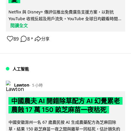
Netflix 與 Disney+ 傳評估推出免費廣告支援方案，以對抗
YouTube 收視反超及用戶流失。YouTube 全球日均觀看時間...
閱讀全文
89
8
分享
↗
人工智能
Lawton
5 小時
中國農夫 AI 開錯除草配方 AI 幻覺累老
農蝕 17 萬 150 畝芝麻苗一夜枯死
中國安徽滁州一名 67 歲農民按 AI 生成農藥配方為芝麻田除
草，結果 150 畝芝麻苗一夜之間與雜草一同枯死，估計損失約