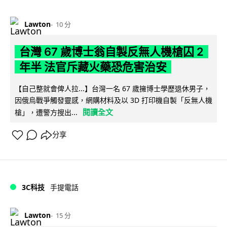
Lawton
10 分
台灣 67 歲博士翁自製反無人機槍囚 2
年半 法官斥藏火藥恐危害治安
【自己整就會俾人拉...】台灣一名 67 歲擁博士學歷退休男子，
因俄烏戰爭觸發靈感，網購材料及以 3D 打印機自製「反無人機
閱讀全文
槍」，遭警方搜出...
分享
3C科技
手提電話
Lawton
15 分