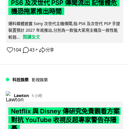
PS6 及次世代 PSP 傳聞流出 記憶體危
機恐拖累推出時間
爆料媒體披露 Sony 次世代主機傳聞,指 PS6 及次世代 PSP 手提
裝置預計 2027 年底推出,分別為一款強大家用主機及一款性能
閱讀全文
較弱...
104
43
分享
↗
科技娛樂
影視娛樂
Lawton
5 小時
Netflix 與 Disney 傳研究免費觀看方案
對抗 YouTube 收視反超專家警告存隱
憂