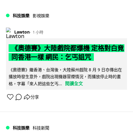
科技娛樂
影視娛樂
Lawton
1 小時
《奧德賽》大陸戲院都爆機 定格對白竟
同香港一樣 網民：乞丐詛咒
《奧德賽》繼香港、台灣後，大陸蘇州戲院 8 月 9 日亦傳出在
播放時發生意外，戲院出現機器冒煙情況，而播放停止時的畫
閱讀全文
格，字幕「來人把這些乞丐...
分享
科技娛樂
科技新聞