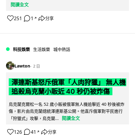
閱讀全文
251
1
分享
↗
科技娛樂
生活娛樂
城中熱話
Lawton
2 日
澤連斯基怒斥俄軍「人肉狩獵」 無人機
追殺烏克蘭小販近 40 秒仍被炸傷
烏克蘭克爾松一名 52 歲小販被俄軍無人機追擊近 40 秒後被炸
傷，影片由烏克蘭總統澤連斯基公開。他直斥俄軍對平民進行
閱讀全文
「狩獵式」攻擊，烏克蘭...
126
41
分享
↗