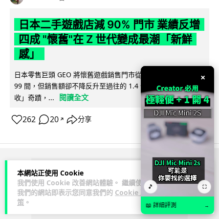
日本二手遊戲店減 90% 門市 業績反增
四成 "懷舊"在 Z 世代變成最潮「新鮮
感」
日本零售巨頭 GEO 將懷舊遊戲銷售門市從 1,000 間大幅減至
×
99 間，但銷售額卻不降反升至過往的 1.4 倍。做到「減店增
閱讀全文
收」奇蹟，...
262
20
分享
↗
ADVERTISEMENT
本網站正使用 Cookie
我們使用 Cookie 改善網站體驗。 繼續使用
🎵
⛶
我們的網站即表示您同意我們的
Cookie 政
策
。
📖 詳細評測
→