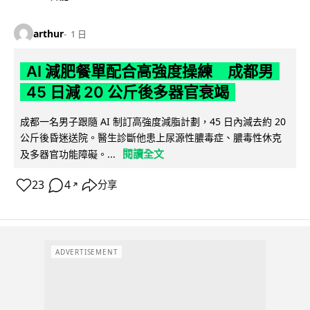
arthur
1 日
AI 減肥餐單配合高強度操練 成都男
45 日減 20 公斤後多器官衰竭
成都一名男子跟隨 AI 制訂高強度減脂計劃，45 日內減去約 20
公斤後昏迷送院。醫生診斷他患上尿源性膿毒症、膿毒性休克
閱讀全文
及多器官功能障礙。...
23
4
分享
↗
ADVERTISEMENT