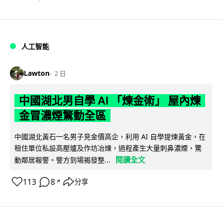
人工智能
Lawton
2 日
中國湖北男自學 AI 「煉金術」 屋內煉
金冒濃煙驚動全區
中國湖北黃石一名男子見金價高企，利用 AI 自學提煉黃金，在
租住單位私設高壓爐及作坊冶煉，過程產生大量刺鼻濃煙，驚
閱讀全文
動鄰居報警。警方到場揭發整...
113
8
分享
↗