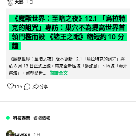
天恩
2 日
《魔獸世界：至暗之夜》12.1 「烏拉特
克的詛咒」專訪：巢穴不為提高世界首
領門檻而設 《諸王之眠》縮短約 10 分
鐘
《魔獸世界：至暗之夜》版本更新 12.1「烏拉特克的詛咒」將
於 8 月 13 日正式上線，帶來全新區域「盤蛇島」、地城「毒牙
閱讀全文
祭壇」、新型態世...
116
分享
科技娛樂
遊戲情報
Lawton
2 日