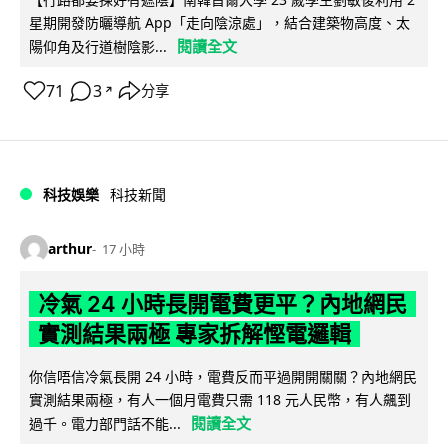
星期開發防曬導航 App「走向陰涼處」，結合建築物高度、太
閱讀全文
陽仰角及行道樹陰影...
71
3
分享
↗
科技娛樂
科技新聞
arthur
17 小時
冷氣 24 小時長開電費更平？內地網民
實測結果兩極 專家拆解慳電邏輯
你信唔信冷氣長開 24 小時，電費反而平過開開關關？內地網民
實測結果兩極，有人一個月電費只需 118 元人民幣，有人飆到
閱讀全文
過千。電力部門話不能...