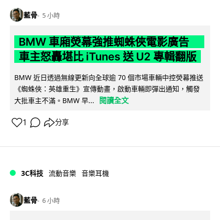
藍骨
5 小時
BMW 車廂熒幕強推蜘蛛俠電影廣告
車主怒轟堪比 iTunes 送 U2 專輯翻版
BMW 近日透過無線更新向全球逾 70 個市場車輛中控熒幕推送
《蜘蛛俠：英雄重生》宣傳動畫，啟動車輛即彈出通知，觸發
閱讀全文
大批車主不滿。BMW 早...
1
分享
3C科技
流動音樂
音樂耳機
藍骨
6 小時