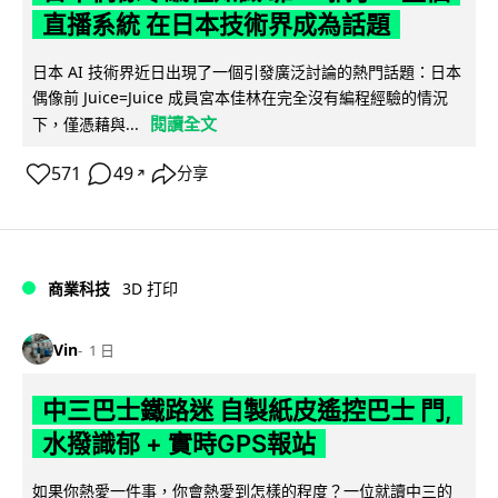
直播系統 在日本技術界成為話題
日本 AI 技術界近日出現了一個引發廣泛討論的熱門話題：日本
偶像前 Juice=Juice 成員宮本佳林在完全沒有編程經驗的情況
閱讀全文
下，僅憑藉與...
571
49
分享
↗
商業科技
3D 打印
Vin
1 日
中三巴士鐵路迷 自製紙皮遙控巴士 門,
水撥識郁 + 實時GPS報站
如果你熱愛一件事，你會熱愛到怎樣的程度？一位就讀中三的