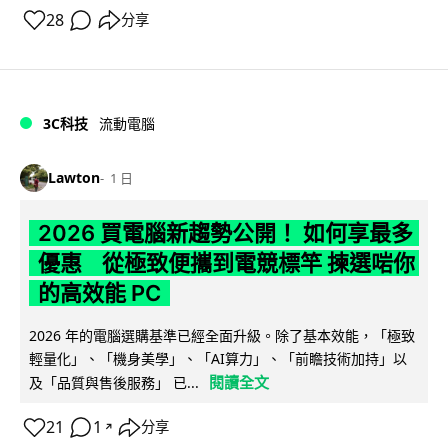
28
分享
3C科技
流動電腦
Lawton
1 日
2026 買電腦新趨勢公開！ 如何享最多
優惠 從極致便攜到電競標竿 揀選啱你
的高效能 PC
2026 年的電腦選購基準已經全面升級。除了基本效能，「極致
輕量化」、「機身美學」、「AI算力」、「前瞻技術加持」以
閱讀全文
及「品質與售後服務」 已...
21
1
分享
↗