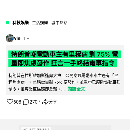
科技娛樂
生活娛樂
城中熱話
Vin
1 日
特朗普嘲電動車主有里程病 剩 75% 電
量即焦慮發作 狂言一手終結電車指令
特朗普在拉斯維加斯造勢大會上公開嘲諷電動車車主患有「里
程焦慮病」，聲稱電量剩 75% 便發作，並重申已廢除電動車強
閱讀全文
制令。惟專業車媒隨即反駁，...
608
270
分享
↗
ADVERTISEMENT