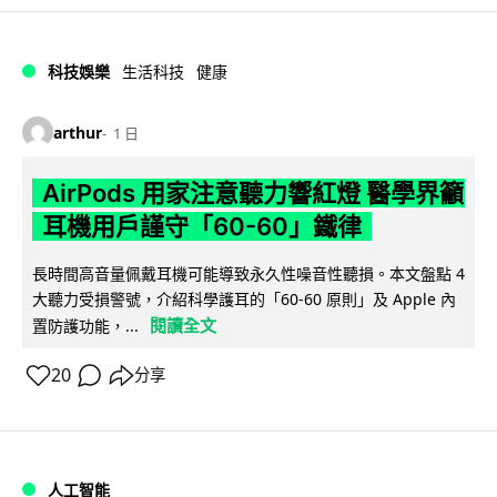
科技娛樂
生活科技
健康
arthur
1 日
AirPods 用家注意聽力響紅燈 醫學界籲
耳機用戶謹守「60-60」鐵律
長時間高音量佩戴耳機可能導致永久性噪音性聽損。本文盤點 4
大聽力受損警號，介紹科學護耳的「60-60 原則」及 Apple 內
閱讀全文
置防護功能，...
20
分享
人工智能