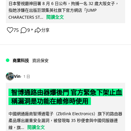
日本警視廳神田署 8 月 6 日公布，拘捕一名 32 歲大阪女子，
指她涉嫌在出版巨頭集英社旗下官方網店「JUMP
閱讀全文
CHARACTERS ST...
75
9
分享
↗
商業科技
資訊保安
Vin
1 日
智博通路由器爆後門 官方緊急下架止血
稱漏洞是功能在維修時使用
中國網通廠商智博通電子（Zbtlink Electronics）旗下的路由器
產品爆出嚴重安全漏洞，被發現每 35 秒便會與中國伺服器連
閱讀全文
線，旗...