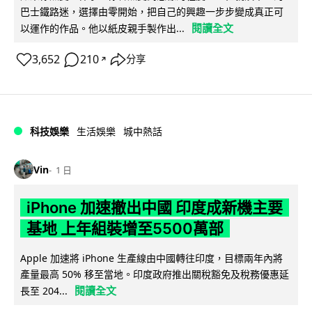
巴士鐵路迷，選擇由零開始，把自己的興趣一步步變成真正可
閱讀全文
以運作的作品。他以紙皮親手製作出...
3,652
210
分享
↗
科技娛樂
生活娛樂
城中熱話
Vin
1 日
iPhone 加速撤出中國 印度成新機主要
基地 上年組裝增至5500萬部
Apple 加速將 iPhone 生產線由中國轉往印度，目標兩年內將
產量最高 50% 移至當地。印度政府推出關稅豁免及稅務優惠延
閱讀全文
長至 204...