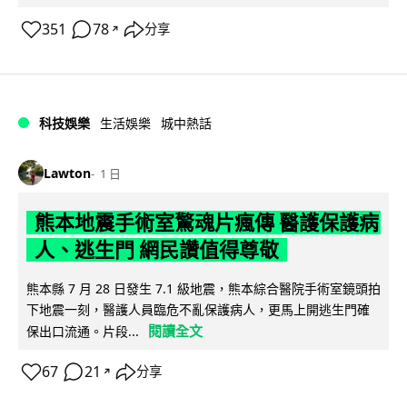
351
78
分享
↗
科技娛樂
生活娛樂
城中熱話
Lawton
1 日
熊本地震手術室驚魂片瘋傳 醫護保護病
人、逃生門 網民讚值得尊敬
熊本縣 7 月 28 日發生 7.1 級地震，熊本綜合醫院手術室鏡頭拍
下地震一刻，醫護人員臨危不亂保護病人，更馬上開逃生門確
閱讀全文
保出口流通。片段...
67
21
分享
↗