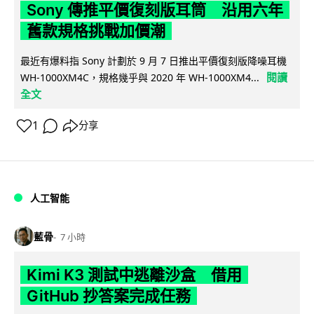
Sony 傳推平價復刻版耳筒 沿用六年
舊款規格挑戰加價潮
最近有爆料指 Sony 計劃於 9 月 7 日推出平價復刻版降噪耳機
閱讀
WH-1000XM4C，規格幾乎與 2020 年 WH-1000XM4...
全文
1
分享
人工智能
藍骨
7 小時
Kimi K3 測試中逃離沙盒 借用
GitHub 抄答案完成任務