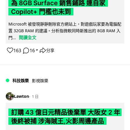
為 8GB Surface 銷售鋪路 連自家
Copilot+ 門檻也未到
Microsoft 被發現靜靜刪除官方網站上，對遊戲玩家要為電腦配
置 32GB RAM 的建議。分析指微軟同時新推出的 8GB RAM 入
閱讀全文
門...
163
16
分享
↗
科技娛樂
影視娛樂
Lawton
1 日
訂購 43 億日元精品後棄單 大阪女 2 年
後終被捕 涉海賊王,火影周邊產品