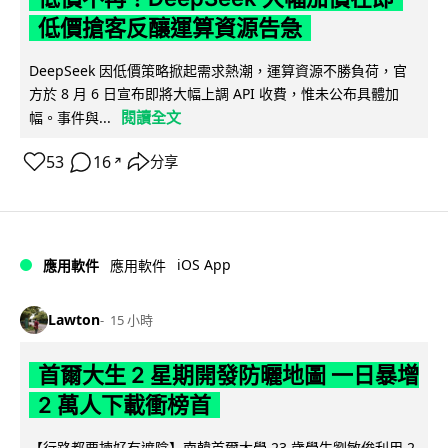
低價搶客反釀運算資源告急
DeepSeek 因低價策略掀起需求熱潮，運算資源不勝負荷，官
方於 8 月 6 日宣布即將大幅上調 API 收費，惟未公布具體加
閱讀全文
幅。事件與...
53
16
分享
↗
iOS App
應用軟件
應用軟件
Lawton
15 小時
首爾大生 2 星期開發防曬地圖 一日暴增
2 萬人下載衝榜首
【行路都要揀好有遮陰】南韓首爾大學 23 歲學生劉敏俊利用 2