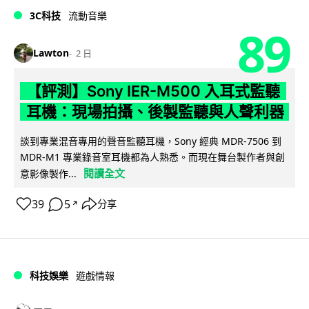
3C科技
流動音樂
89
Lawton
2 日
【評測】Sony IER-M500 入耳式監聽
耳機：現場拍攝、後製監聽與人聲利器
談到專業混音專用的聲音監聽耳機，Sony 經典 MDR-7506 到
MDR-M1 專業錄音室耳機都為人熟悉。而現在舞台製作者與創
閱讀全文
意影像製作...
39
5
分享
↗
科技娛樂
遊戲情報